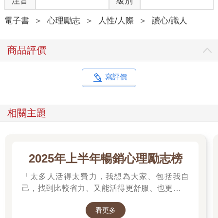
注音
級別
對話。
轉折語句是指獨白的第一或第二句話，可分成「關切式直接觀
電子書
＞
心理勵志
＞
人性/人際
＞
讀心/識人
察」（direct observation of concern，DOC）、「犯罪式直接觀
察」（direct observation of guilt，DOG），以及介於兩者間的混
商品評價
合說法。
DOC用於提問者沒信心或把握時。假設你是某藥局的店長，某位
寫評價
藥劑師通知你有好幾打強效止痛藥「可待因酮」不見了。你和另
一名藥劑師珍談到這件事時，她看起來怪怪的，前後說法不一
致、還顧左右而言他，於是決定進入套話模式。不過，你雖有諸
相關主題
多懷疑，但不知情的部分還是很多，於是決定使用DOC用語，像
是：「珍，希望妳明白，妳的合作有莫大助益。我真的萬分感
激。問題是，妳說的話前後不太一致，需要妳幫我確認遺漏了些
什麼。」與珍談過後，你前去檢視配藥紀錄和出勤表，儘管她否
2025年上半年暢銷心理勵志榜
認，但唯一拿走可待因酮的人顯然就是珍。此時你信心滿滿，就
可以改用DOG轉折用語。「珍，我必須跟妳說，根據我們先前的
「太多人活得太費力，我想為大家、包括我自
談話內容，還有我調查及蒐集到的事證，肯定是妳拿走可待因
己，找到比較省力、又能活得更舒服、也更滿足
酮。」
的方法。所以我寫了這本書。」──蔡康永。
看更多
2025網友們心靈療癒都在看這些↓↓↓↓
如先前所提，轉折語句也可能是介於兩者之間的混合用語，主要