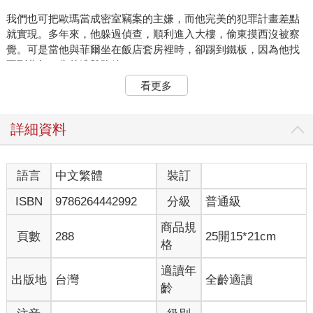
我們也可把歐瑪當成密室竊案的主嫌，而他完美的犯罪計畫差點
就實現。多年來，他躲過偵查，順利進入大樓，偷東摸西沒被察
覺。可是當他與菲爾坐在飯店套房裡時，卻踢到鐵板，因為他找
不到萬無一失的逃脫路線。
看更多
兩人展開一場錯綜複雜的心智大戰，彼此互掂斤兩。菲爾經驗豐
富，非常清楚對手擁有哪些武器可用來對付他。最明顯也是最重
要的，就是歐瑪想隱瞞的決心與意願。此外，歐瑪有辦法掩飾自
詳細資料
己的欺瞞行為，並有一定程度的信心，相信自己能達成目標。
菲爾的進攻計畫從打擊歐瑪的信心開始。他必須先傳遞非常明確
語言
中文繁體
裝訂
的訊息：「你的任務早已失敗。為了完成任務，你迄今所做的一
ISBN
9786264442992
分級
普通級
切努力，最終都宣告失敗。你以為成功隱瞞所有消息，但逃不出
我們的手掌心。你作案時當場被逮個正著，不得不改變策略
商品規
了。」
頁數
288
25開15*21cm
格
菲爾和歐瑪能夠互助。菲爾需要對方的情資與合作，歐瑪則因舊
適讀年
出版地
台灣
全齡適讀
戰術失敗而需要新計畫。菲爾的任務是提供替代方案給歐瑪，以
齡
免他產生防衛心，並警覺到菲爾正從晤談轉為套話。這種轉換的
關鍵在於「轉折語句」（transition statement），它能開啟後續的