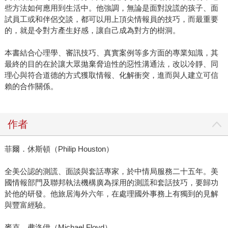
些方法如何應用到生活中。他強調，無論是面對說謊的孩子、面
試員工或和伴侶交談，都可以用上頂尖情報員的技巧，而最重要
的，就是令對方產生好感，讓自己成為對方的樹洞。
本書結合心理學、審訊技巧、真實案例等多方面的專業知識，其
最終的目的在於讓大眾拋棄脅迫性的惡性溝通法，改以冷靜、同
理心與符合道德的方式獲取情報、化解衝突，進而與人建立可信
賴的合作關係。
作者
菲爾．休斯頓（Philip Houston）
全美公認的測謊、面談與套話專家，於中情局服務二十五年。美
國情報部門及聯邦執法機構廣為採用的測謊和套話技巧，要歸功
於他的研發。他旅居海外六年，在處理國外事務上有獨到的見解
與豐富經驗。
麥克．弗洛伊（Michael Floyd）