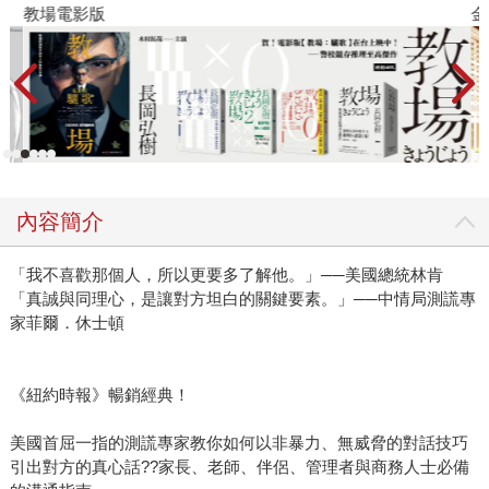
教場電影版
金
內容簡介
「我不喜歡那個人，所以更要多了解他。」──美國總統林肯
「真誠與同理心，是讓對方坦白的關鍵要素。」──中情局測謊專
家菲爾．休士頓
《紐約時報》暢銷經典！
美國首屈一指的測謊專家教你如何以非暴力、無威脅的對話技巧
引出對方的真心話??家長、老師、伴侶、管理者與商務人士必備