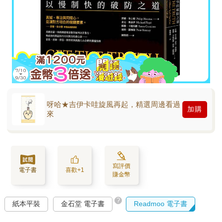
呀哈★吉伊卡哇旋風再起，精選周邊看過
加購
來
寫評價
電子書
喜歡+1
賺金幣
?
紙本平裝
金石堂 電子書
Readmoo 電子書