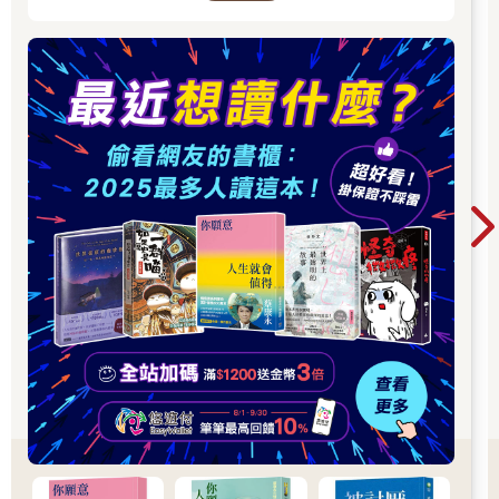
取決於你有幾分把握與信心。假設從所有跡象看來，的確是珍拿
走了可待因酮，但你又有點猶豫，無法排除她是清白的可能性。
若是那樣，就可以改用如下的轉折語句：「珍，我們已經知道發
生何事，也曉得是誰做的，但我們不明白為何那個人要這麼做。
我們談一談好嗎？」
珍明白你的意思：她被逮住了。但你傳達這個訊息時，無須過於
直接，若有必要，別把話說死，多留點餘地。記住，不管用哪種
轉折語句，態度都要一樣：姿態要低調、聲音要輕柔，速度不疾
不徐。就情勢上來說，你是處於敵對狀態，所以你的用詞可能搞
砸情況。
因此，你得謹慎挑選，才不會傳遞錯誤的訊息。在DOC狀態下，
你最好用「打聽」，而非「調查」；說珍「拿」了可待因酮，而
非「偷走」。做出這些細微差異，才能讓珍保持在短期思維模式
中。用字遣詞非常重要，免得她會想到被炒魷魚、坐牢等後果。
轉折語句的妙處在於，它能立即傳達以下訊息給對方：「你想打
敗我，但你至今所做的一切努力沒有一項奏效。」以婉轉的方式
傳遞令人難堪的訊息，較不會引發對方的防衛心，以免製造敵對
關係。接下來，當事人會思忖，既然自己所做的一切努力都失