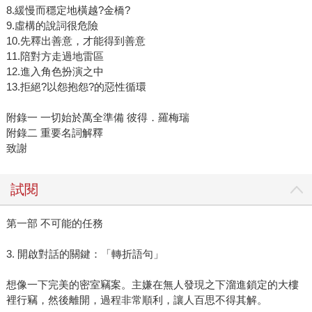
8.緩慢而穩定地橫越?金橋?
9.虛構的說詞很危險
10.先釋出善意，才能得到善意
11.陪對方走過地雷區
12.進入角色扮演之中
13.拒絕?以怨抱怨?的惡性循環
附錄一 一切始於萬全準備 彼得．羅梅瑞
附錄二 重要名詞解釋
致謝
試閱
第一部 不可能的任務
3. 開啟對話的關鍵：「轉折語句」
想像一下完美的密室竊案。主嫌在無人發現之下溜進鎖定的大樓
裡行竊，然後離開，過程非常順利，讓人百思不得其解。