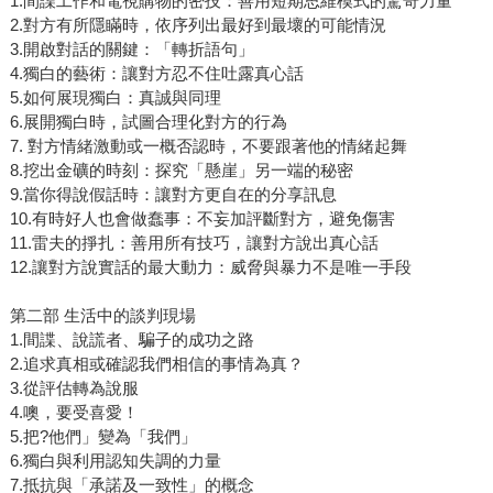
1.間諜工作和電視購物的密技：善用短期思維模式的驚奇力量
2.對方有所隱瞞時，依序列出最好到最壞的可能情況
3.開啟對話的關鍵：「轉折語句」
4.獨白的藝術：讓對方忍不住吐露真心話
5.如何展現獨白：真誠與同理
6.展開獨白時，試圖合理化對方的行為
7. 對方情緒激動或一概否認時，不要跟著他的情緒起舞
8.挖出金礦的時刻：探究「懸崖」另一端的秘密
9.當你得說假話時：讓對方更自在的分享訊息
10.有時好人也會做蠢事：不妄加評斷對方，避免傷害
11.雷夫的掙扎：善用所有技巧，讓對方說出真心話
12.讓對方說實話的最大動力：威脅與暴力不是唯一手段
第二部 生活中的談判現場
1.間諜、說謊者、騙子的成功之路
2.追求真相或確認我們相信的事情為真？
3.從評估轉為說服
4.噢，要受喜愛！
5.把?他們」變為「我們」
6.獨白與利用認知失調的力量
7.抵抗與「承諾及一致性」的概念