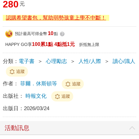
280
元
認購希望書包，幫助弱勢孩童上學不中斷！
10
預計最高可得金幣
點
?
100累1點 4點抵1元
HAPPY GO享
折抵無上限
分類：
電子書
＞
心理勵志
＞
人性/人際
＞
讀心/識人
追蹤
作者：
菲爾．休斯頓等
追蹤
出版社：
時報文化
追蹤
出版日：
2026/03/24
活動訊息