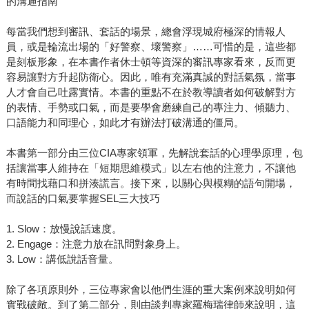
的溝通指南
每當我們想到審訊、套話的場景，總會浮現城府極深的情報人
員，或是輪流出場的「好警察、壞警察」……可惜的是，這些都
是刻板形象，在本書作者休士頓等資深的審訊專家看來，反而更
容易讓對方升起防衛心。因此，唯有充滿真誠的對話氣氛，當事
人才會自己吐露實情。本書的重點不在於教導讀者如何破解對方
的表情、手勢或口氣，而是要學會磨練自己的專注力、傾聽力、
口語能力和同理心，如此才有辦法打破溝通的僵局。
本書第一部分由三位CIA專家領軍，先解說套話的心理學原理，包
括讓當事人維持在「短期思維模式」以左右他的注意力，不讓他
有時間找藉口和拼湊謊言。接下來，以關心與模糊的語句開場，
而說話的口氣要掌握SEL三大技巧
1. Slow：放慢說話速度。
2. Engage：注意力放在訊問對象身上。
3. Low：講低說話音量。
除了各項原則外，三位專家會以他們生涯的重大案例來說明如何
實戰破敵。到了第二部分，則由談判專家羅梅瑞律師來說明，這