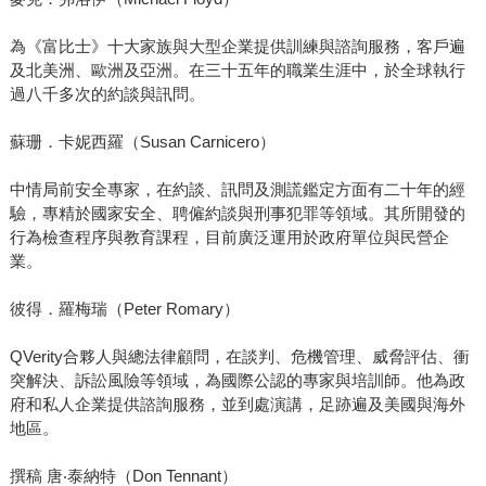
為《富比士》十大家族與大型企業提供訓練與諮詢服務，客戶遍
及北美洲、歐洲及亞洲。在三十五年的職業生涯中，於全球執行
過八千多次的約談與訊問。
蘇珊．卡妮西羅（Susan Carnicero）
中情局前安全專家，在約談、訊問及測謊鑑定方面有二十年的經
驗，專精於國家安全、聘僱約談與刑事犯罪等領域。其所開發的
行為檢查程序與教育課程，目前廣泛運用於政府單位與民營企
業。
彼得．羅梅瑞（Peter Romary）
QVerity合夥人與總法律顧問，在談判、危機管理、威脅評估、衝
突解決、訴訟風險等領域，為國際公認的專家與培訓師。他為政
府和私人企業提供諮詢服務，並到處演講，足跡遍及美國與海外
地區。
撰稿 唐‧泰納特（Don Tennant）