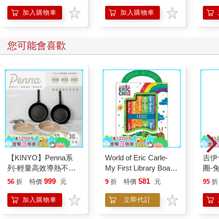
【首卷特典】拉頁
人也
的3
加入購物車
加入購物車
猶豫不決時，我們通常會用刪去法，接著自然會提出更多問題，
以確認真相落在光譜上最好或最壞的位置。但此種作法有潛在危
險，菲爾在盤問瑪麗的經驗中學會：在轉換為套話模式前，嘗試
您可能會喜歡
找出問題所在，也可能產生嚴重的反效果。晤談時，是從對方的
言行來判定他企圖隱瞞的訊息為何，並透過不斷發問，來篩選可
能的變數。但唯有進入套話模式，才能確認真相落在光譜中哪個
位置。
菲爾判定，進入套話模式的關鍵時刻出現時，便先採取DOC轉折
語句，以保留各種可能性。「歐瑪，顯然你有事沒說，我們得談
談。」此時，菲爾完全不知道真相如何。也許，歐瑪的兒子與一
群令人討厭的傢伙廝混，而其中有人認識情報機構的人。又也
許，歐瑪在梅奈西亞情報局授意下擔任情報員，從事有損美國利
【KINYO】Penna系
World of Eric Carle-
吉伊卡哇 
益的活動。但他很清楚，使用DOC便能涵蓋此兩種情況。菲爾知
列-輕量高效導熱不沾
My First Library Board
圈-
道，歐瑪的紀錄完美無瑕，所以他腦海裡只有光譜中的最佳情
平煎鍋30cm
Book Block Set
況。幸好DOC用語涵蓋很廣，菲爾才能察覺其他的可能性。
999
581
56
折
特價
元
9
折
特價
元
95
折
加入購物車
立即代訂
DOC用語具有寶貴的驗證功能。菲爾質疑歐瑪「有事沒說」，但
沒有給出特定方向，所以歐瑪會選擇性地回答以免露餡。輪到歐