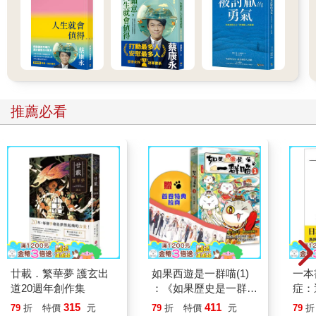
敗，接下來該何去何從？應當如何處理此事？該透露一點點消息
給你嗎？還是設法把問題歸咎於他人？他努力重新構思一套戰
術，而你得趁機提供他思考的方向。既然他的如意算盤全搞砸
了，那也許可考慮你提供的建議，畢竟你的態度很低調，傳達的
訊息很委婉，不帶有挑釁意味。
有些人轉換為套話模式時，會開始咆哮怒罵、捶牆拍桌，以迫使
對方吐實。但這種手段只會適得其反。的確，他們也提供了新選
推薦必看
擇。對方受到刺激後開始思量，一定要劃清敵我界線，頑強抵抗
你的攻擊。你的任務難度因此會提高，變得難以解決。
除此之外，當事人受到刺激後，還會竭盡所能將焦點轉移到其他
人身上。因此你必須認清，一旦你挑釁、辱罵對方，他反而會設
法扭轉局勢，化劣勢為優勢。他若試圖轉移焦點，你就是最直接
又方便的目標。突然間，他轉而質問你，為何要苛待他，最後你
只能苦吞敗果。保持泰然自若，輕聲細語，對方就毫無機會反
擊，而你則依然掌控大局。
現在，再回過頭來看菲爾與歐瑪的交鋒。菲爾提出關鍵問題，詢
廿載．繁華夢 護玄出
如果西遊是一群喵(1)
一本
問歐瑪是否曾為其他情報機構效力。其實這個問題很籠統，但歐
道20週年創作集
：《如果歷史是一群
症：
瑪回應時卻很緊張，於是菲爾認定其中必有隱情。菲爾眼前的疑
喵》作者最新力作，附
開大
315
411
79
折
特價
元
79
折
特價
元
79
折
問便是：到底該問題的哪部分令歐瑪感到不安？