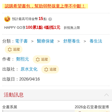
認購希望書包，幫助弱勢孩童上學不中斷！
15
預計最高可得金幣
點
?
100累1點 4點抵1元
HAPPY GO享
折抵無上限
分類：
電子書
＞
醫療保健
＞
舒壓養生
＞
養生法
追蹤
作者：
鄭熙元
追蹤
出版社：
原水文化
追蹤
出版日：
2026/04/16
活動訊息
2026金石堂暑假漫博〈你好，我吃一點〉第二波