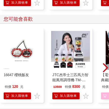
加入購物車
加入購物車
您可能會喜歡
16647 櫻桃飯友
JTC杰帝士三匹馬力智
【電
能萬用調理機-TM-
典藏版
800-黑-公司貨(真正破
120
8300
特價
元
特價
元
特價
13500
壁機/高敏敏推薦)
加入購物車
加入購物車