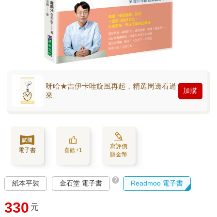
呀哈★吉伊卡哇旋風再起，精選周邊看過
加購
來
寫評價
電子書
喜歡+1
賺金幣
?
紙本平裝
金石堂 電子書
Readmoo 電子書
330
元