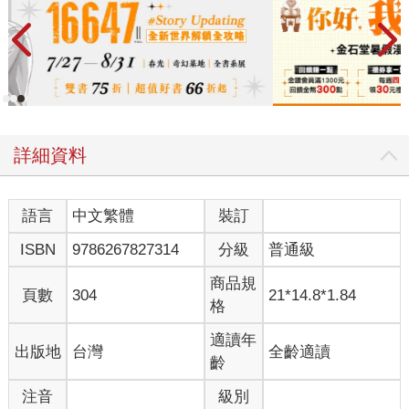
詳細資料
語言
中文繁體
裝訂
ISBN
9786267827314
分級
普通級
商品規
頁數
304
21*14.8*1.84
格
適讀年
出版地
台灣
全齡適讀
齡
注音
級別