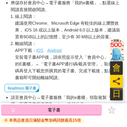
將儲存於會員中心→電子書服務「我的e書櫃」，點選線上
閱讀直接開啟閱讀。
線上閱讀：
建議使用Chrome、Microsoft Edge 有較佳的線上瀏覽效
果， iOS 16 或以上版本，Android 6.0 以上版本，建議裝
置有6GB以上的記憶體，至少有 30 MB以上的容量。
離線閱讀：
APP下載：
iOS
Android
安裝電子書APP後，請依照提示登入「會員中心」→「我
的E書櫃」→「電子書APP通行碼/載具管理」，取得通行
會
碼再登入下載您所購買的電子書。完成下載後，點選任一
書籍即可開始離線閱讀。
員
日
請至會員中心→電子書服務「我的e書櫃」領取複製『兌換
碼』至電子書服務商Readmoo進行兌換。
電子書
退換貨須知：
※ 本商品會員日滿額金幣加碼回饋最高15倍
因版權保護，您在金石堂所購買的電子書僅能以金石堂專屬