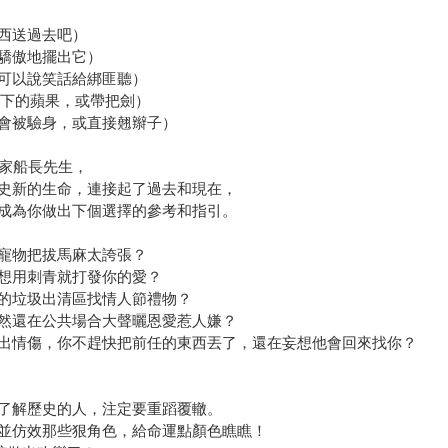
西送過去吧）
驕傲地擺出它）
可以說笑話給綁匪聽）
腋下的蘋果，或帶把劍）
會被驗身，或直接翹辮子）
究家船長先生，
史新的生命，連接起了過去和現在，
成為你做出下個選擇的參考和指引。
些寵物把拔馬麻太誇張？
只想用刺青就打發你的愛？
場的垃圾出清區找情人節禮物？
居然還在公共場合大聲曬恩愛惹人嫌？
走出情傷，你不趕快把前任的東西丟了，還在妄想他會回來找你？
了解歷史的人，注定要重蹈覆轍。
並仿效那些狠角色，給命運點顏色瞧瞧！