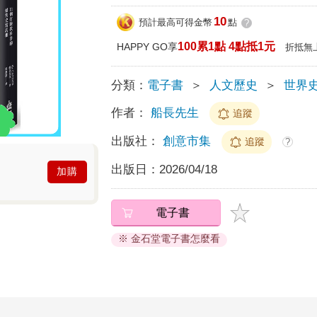
10
預計最高可得金幣
點
?
100累1點 4點抵1元
HAPPY GO享
折抵無
分類：
電子書
＞
人文歷史
＞
世界
作者：
船長先生
追蹤
出版社：
創意市集
追蹤
?
出版日：
2026/04/18
加購
電子書
※ 金石堂電子書怎麼看