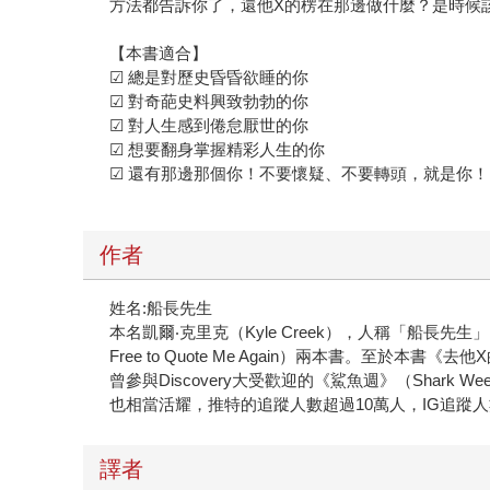
方法都告訴你了，還他X的楞在那邊做什麼？是時候
【本書適合】
☑ 總是對歷史昏昏欲睡的你
☑ 對奇葩史料興致勃勃的你
☑ 對人生感到倦怠厭世的你
☑ 想要翻身掌握精彩人生的你
☑ 還有那邊那個你！不要懷疑、不要轉頭，就是你！
作者
姓名:船長先生
本名凱爾‧克里克（Kyle Creek），人稱「船長先生」（T
Free to Quote Me Again）兩本書。至
曾參與Discovery大受歡迎的《鯊魚週》（Shark
也相當活耀，推特的追蹤人數超過10萬人，IG追蹤人數
譯者