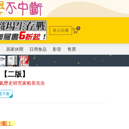
0
登入/註冊
電
居家休閒
日用食品
影音
售票
！【二版】
人氣歷史研究家船長先生
 電子書
中斷！