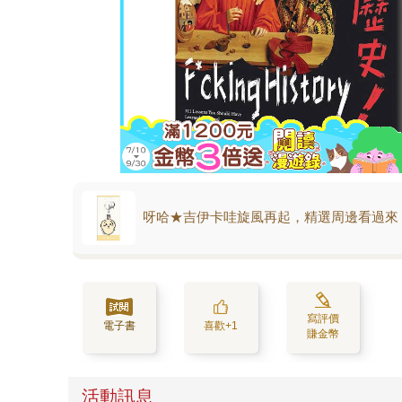
呀哈★吉伊卡哇旋風再起，精選周邊看過來
寫評價
電子書
喜歡+1
賺金幣
活動訊息