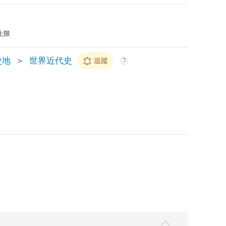
上限
史地
＞
世界近代史
追蹤
?