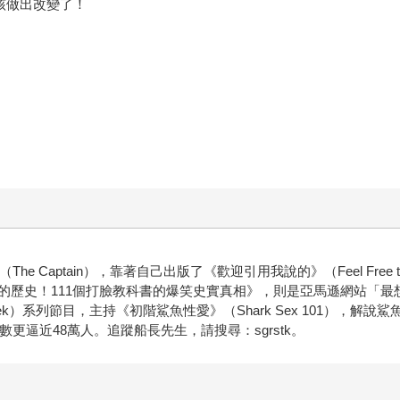
該做出改變了！
he Captain），靠著自己出版了《歡迎引用我說的》（Feel Free 
於本書《去他X的歷史！111個打臉教科書的爆笑史實真相》，則是亞馬遜網站
 Week）系列節目，主持《初階鯊魚性愛》（Shark Sex 101）
更逼近48萬人。追蹤船長先生，請搜尋：sgrstk。