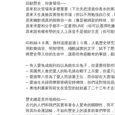
回顧歷史，你會發現──
原來初次登場有多麼重要（下次先把浸過你香水的東
原來天生臭臉其實很有市場（所以不用勉強自己笑，
原來幽默感真的能救你一命（像是被綁架的時候，你
原來求愛和分手都不一定要用LINE（你可以選擇吃
原來跟有權有勢的女人上床並不是個好主意（你可能
IG粉絲４８萬、推特追蹤超過１０萬，人氣歷史研
用歡樂搞笑、明智理性、殘酷誠實的文字，賦予了歷
將歷史帶入你的生命中，讓那些奇葩離奇的事蹟，都
─ 有人愛兔成痴到自以為能生出兔子，你還覺得那
─ 英國男人會把愛人的恥毛插在帽子上示愛，你還
─ 愛德華八世為了愛人而放棄王位，而你卻在大賣
─ 愛迪生夫婦用摩斯密碼安靜傳情，你們這對情侶
─ 奧地利畫家和前女友造型的娃娃處了二十三年才
歷史總是意外地相似──
古代的人們和我們其實有著令人驚奇的關聯性，而不
與其向命運認輸，不如向歷史上的溫拿前輩們學習，