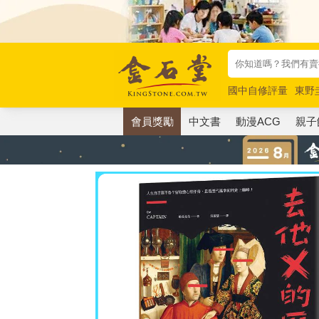
國中自修評量
東野
唯紅花綻放
奧德賽
會員獎勵
中文書
動漫ACG
親子