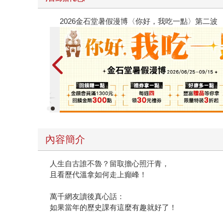
春光ｘ奇幻基地｜全書系展
內容簡介
人生自古誰不魯？留取擔心照汗青，
且看歷代溫拿如何走上癲峰！
萬千網友讀後真心話：
如果當年的歷史課有這麼有趣就好了！