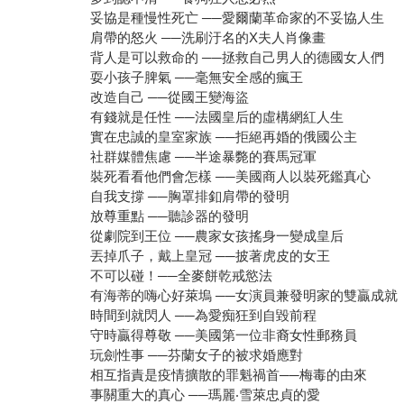
妥協是種慢性死亡 ──愛爾蘭革命家的不妥協人生
肩帶的怒火 ──洗刷汙名的X夫人肖像畫
背人是可以救命的 ──拯救自己男人的德國女人們
耍小孩子脾氣 ──毫無安全感的瘋王
改造自己 ──從國王變海盜
有錢就是任性 ──法國皇后的虛構網紅人生
實在忠誠的皇室家族 ──拒絕再婚的俄國公主
社群媒體焦慮 ──半途暴斃的賽馬冠軍
裝死看看他們會怎樣 ──美國商人以裝死鑑真心
自我支撐 ──胸罩排釦肩帶的發明
放尊重點 ──聽診器的發明
從劇院到王位 ──農家女孩搖身一變成皇后
丟掉爪子，戴上皇冠 ──披著虎皮的女王
不可以碰！──全麥餅乾戒慾法
有海蒂的嗨心好萊塢 ──女演員兼發明家的雙贏成就
時間到就閃人 ──為愛痴狂到自毀前程
守時贏得尊敬 ──美國第一位非裔女性郵務員
玩劍性事 ──芬蘭女子的被求婚應對
相互指責是疫情擴散的罪魁禍首──梅毒的由來
事關重大的真心 ──瑪麗‧雪萊忠貞的愛