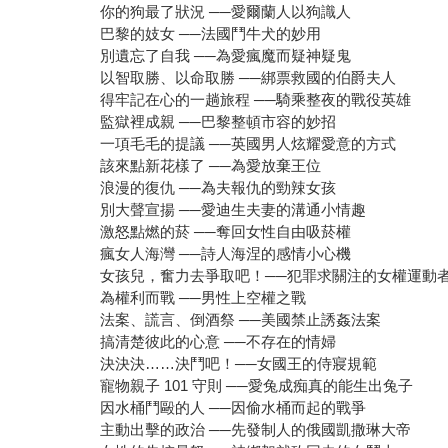
你的狗最了狀況 ──愛爾蘭人以狗識人
巴黎的妓女 ──法國鬥牛犬的妙用
別遺忘了自我 ──為愛瘋魔而疑神疑鬼
以智取勝、以命取勝 ──綁票救國的伯爵夫人
得牢記在心的一趟旅程 ──騎乘整夜的戰役英雄
監獄裡成親 ──巴黎整頓市容的妙招
一項毛毛的提議 ──英國男人炫耀愛意的方式
該來點新花樣了 ──為愛放棄王位
浪漫的復仇 ──為夫報仇的勁辣女孩
別大聲宣揚 ──愛迪生夫妻的溝通小情趣
激怒點燃的菸 ──奪回女性自由吸菸權
瘋女人海灣 ──詩人海涅的感情小心機
女孩兒，奮力去爭取吧！──犯罪求關注的女權運動
為權利而戰 ──男性上空權之戰
法案、謊言、倒酒祭 ──美國禁止誘姦法案
搞清楚彼此的心意 ──不存在的情婦
決決決……決鬥吧！──女國王的侍寢規範
寵物親子 101 守則 ──愛兔成痴真的能生出兔子
因水桶鬥毆的人 ──因偷水桶而起的戰爭
主動出擊的政治 ──先發制人的俄國凱撒琳大帝