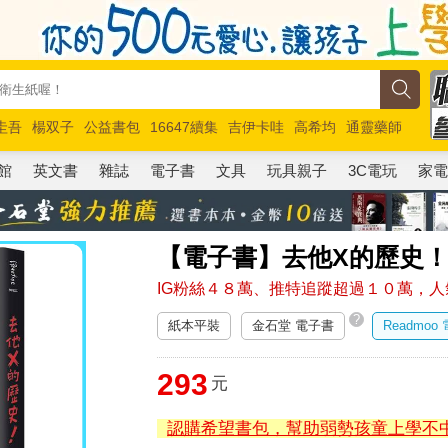
圭吾
楊双子
公益書包
16647續集
吉伊卡哇
高希均
通靈藥師
路邊攤新作
馬斯克
玩具總動員5
超慢跑
館
英文書
雜誌
電子書
文具
玩具親子
3C電玩
家
【電子書】去他X的歷史
IG粉絲４８萬、推特追蹤超過１０萬，
?
紙本平裝
金石堂 電子書
Readmoo
293
元
認購希望書包，幫助弱勢孩童上學不