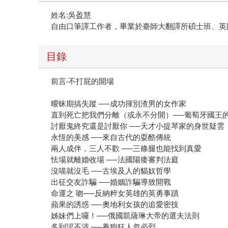
姓名:吳盈慧
自由口筆譯工作者，畢業於臺師大翻譯所碩士班、英
目錄
前言‧不打屁的開場
曖昧期搞失蹤 ──成功揮別渣男的女作家
直到死亡把我們分離（或永不分開）──葡萄牙國王
討厭鬼終究還是討厭你 ──天才小提琴家的身世疑雲
永恆的美感 ──來自古代的耍酷傳統
兩人成伴，三人不歡 ──三條腿也能找到真愛
怯場就離婚收場 ──法國陽痿審判法庭
沒喵就沒毛 ──古埃及人的貓奴哲學
出征交友詐騙 ──婚姻詐騙導致開戰
命運之 吻──反納粹女英雄的英勇事蹟
蘋果的誘惑 ──奧地利女孩的追愛密技
姊妹們上囉！──俄國凱薩琳大帝的選夫法則
多到認不清 ──養狗狂人忽必烈