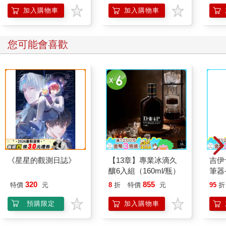
想未來，享受當下個人的幸福」，是他們表現出的防衛機制。然
加入購物車
加入購物車
而人生到了某個階段，生理和心理出現異狀時，他們卻會出現完
全相反的防禦機制，像是對健康的執著和過度的醫療消費。
科學家將人們對老化的正反態度進一步數據化，運用於研究上。
您可能會喜歡
在一項針對紐西蘭年輕成人的觀察研究中，對老化保持負面態度
的人，多數不僅生活習慣糟糕，身心健康狀態也比同齡人差。換
言之，看待老化的態度，對壽命影響極大。《不老思維
（Breaking the Age Code）》的作者耶魯大學貝卡．雷維
（Becca Levy）教授及其研究團隊，針對660 名壯年期美國人進
行長達23 年的追蹤研究，發現對老年抱持正面態度的人，比抱持
負面態度的人多活7.5 年。對老化抱持負面態度的人，血液中的壓
力荷爾蒙數值較高，這樣的態度會使壽命縮短7.5 年，其效果相當
於在有生之年每天吸一包菸。
《星星的觀測日誌》
【13章】專業冰滴久
吉伊
許多人似乎認為老化應該要避免或加以擺脫。其實我經常收到各
釀6入組（160ml/瓶）
筆器
種邀約，不是要我錄製一檔電視節目介紹能根除老化的生活習
慣，就是要我寫一本書談抗老化的科學技術。這些想法都忽略了
320
855
特價
元
8
折
特價
元
95
折
真正的重點，反而可能強化人們對老化和生活習慣的錯誤思維。
預購限定
加入購物車
貝卡．雷維教授直言，他們在一項實驗中發現，只要短短10 分鐘
正面看待年紀，就能改善人們的記憶力和身體功能，甚至是求生