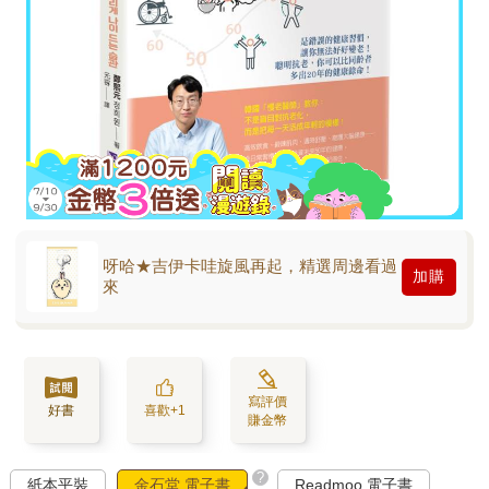
呀哈★吉伊卡哇旋風再起，精選周邊看過
加購
來
寫評價
好書
喜歡+1
賺金幣
?
紙本平裝
金石堂 電子書
Readmoo 電子書