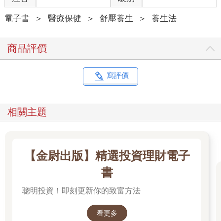
動，原本想藉此找回健康，卻反而惹得一身病，這種情況實在屢
見不鮮。想要更緩慢、更健康地走向衰老，我們必須找出真正適
電子書
＞
醫療保健
＞
舒壓養生
＞
養生法
合自己的中庸之道。這個中庸之道取決於自己在生命週期中所處
的位置，也取決於我們身體的代謝特性。
商品評價
所以我總是說要站在宏觀的角度，去評估過上健康生活的各種可
能。在我先前的兩本書和無數場的演講中，我都提過大方向的健
康策略，但是如何跟個人具體的生活習慣連結在一起，我卻沒有
寫評價
一一細談，原因在於我認為好的資訊在坊間已經夠多了。然而我
在診間或演講中見到的人們，卻依然感到迷茫，他們所盼望的，
是有人能握著他們的手，為他們明確指出健康的康莊大道。我意
相關主題
識到應該要有人從宏觀的視角，逐步告訴人們在這個世界上應該
如何吃、如何動、如何思考、如何休息。所以我動筆寫了這本
書。
【金尉出版】精選投資理財電子
依循中庸之道的永續健康策略
書
很多人誤以為我只吃扁豆、燕麥飯、蔬菜和莓果，對甜食不屑一
聰明投資！即刻更新你的致富方法
顧，滴酒不沾，每天像機器一樣反覆做著相同的運動。甚至有人
問我，你這種維持少量的用餐、充足的身體活動和修復式睡眠的
生活習慣，難道不會造成壓力，反倒讓身體生病嗎？這類問題通
看更多