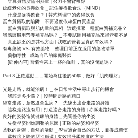
計算身體所需的熱量 | 努力不會背叛你
延緩老化的長壽飲食 _ 記住麥得飲食法（MIND）
什麼是麥得飲食？ | 韓式料理中的麥得飲食
蛋白質攝取的陷阱 _ 不要過度依賴蛋白質產品
蛋白質攝取與肌肉量的真相 | 該選擇哪一種蛋白質補充品？
我應該服用營養補充品嗎？ _ 不要試圖用補充品來補營養不足
真正缺乏的是其他方面 | 我吃的營養品真的有效嗎？
有毒藥物 VS. 有效藥物 _ 整理目前正在服用的藥物清單
藥物毒性 | 成為自己的家庭醫師
[延伸內容] 習慣性來上一杯的咖啡，真的沒問題嗎？
Part 3 正確運動＿＿開始為往後的50年，做好「肌肉理財」
光是走路，就能治病！ _ 在日常生活中尋出步行的機會
我該走多少路？ | 沒時間走路的藉口
經常走路，竟然還會生病？ _ 先練出適合走路的身體
這樣走路沒有用 | 打造適合走路的身體 | 赤腳走路好嗎？
良好的姿勢造就健康的身體 _ 先調整你的坐姿
先從坐姿開始調整的原因 | 正確的站姿和坐姿
柔軟的身體，自然的活動 _ 學習適合自己的方法，並養成習慣
柔軟度下降的惡性循環 | 有效提升柔軟度的方法