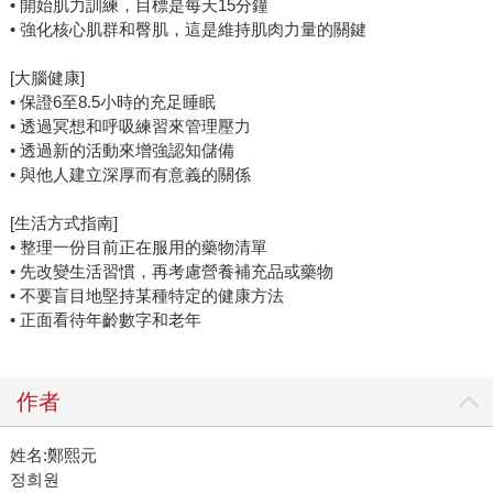
• 開始肌力訓練，目標是每天15分鐘
• 強化核心肌群和臀肌，這是維持肌肉力量的關鍵
[大腦健康]
• 保證6至8.5小時的充足睡眠
• 透過冥想和呼吸練習來管理壓力
• 透過新的活動來增強認知儲備
• 與他人建立深厚而有意義的關係
[生活方式指南]
• 整理一份目前正在服用的藥物清單
• 先改變生活習慣，再考慮營養補充品或藥物
• 不要盲目地堅持某種特定的健康方法
• 正面看待年齡數字和老年
作者
姓名:鄭熙元
정희원