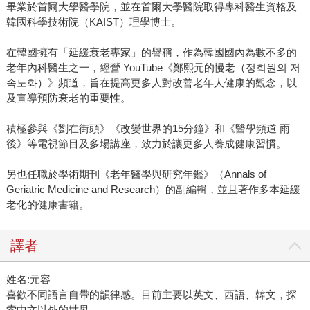
畢業於首爾大學醫學院，並在首爾大學醫院取得專科醫生資格及
韓國科學技術院（KAIST）理學博士。
在韓國擁有「延緩衰老專家」的譽稱，作為韓國國內為數不多的
老年內科醫生之一，經營 YouTube《鄭熙元的慢老（정희원의 저
속노화）》頻道，旨在提高更多人對改善老年人健康的觀念，以
及宣導預防衰老的重要性。
積極參與《劉在街頭》《改變世界的15分鐘》和《醫學頻道 雨
後》等電視節目及多場講座，致力於讓更多人養成健康習慣。
另也任職於學術期刊《老年醫學與研究年鑑》（Annals of
Geriatric Medicine and Research）的副編輯，並且著作多本延緩
老化的健康書籍。
譯者
姓名:元容
喜歡不同語言自帶的韻律感。目前主要以英文、西語、韓文，探
索中文以外的世界。