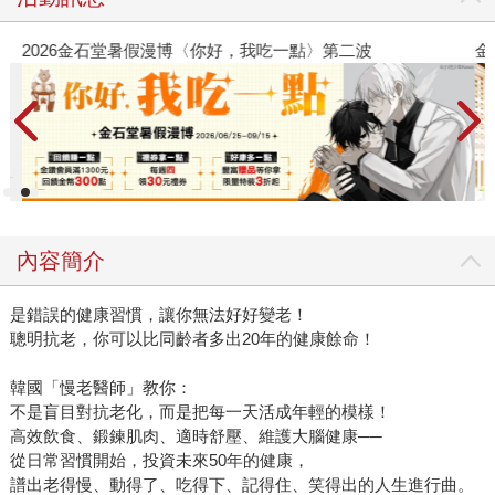
2026金石堂暑假漫博〈你好，我吃一點〉第二波
金
內容簡介
是錯誤的健康習慣，讓你無法好好變老！
聰明抗老，你可以比同齡者多出20年的健康餘命！
韓國「慢老醫師」教你：
不是盲目對抗老化，而是把每一天活成年輕的模樣！
高效飲食、鍛鍊肌肉、適時舒壓、維護大腦健康──
從日常習慣開始，投資未來50年的健康，
譜出老得慢、動得了、吃得下、記得住、笑得出的人生進行曲。