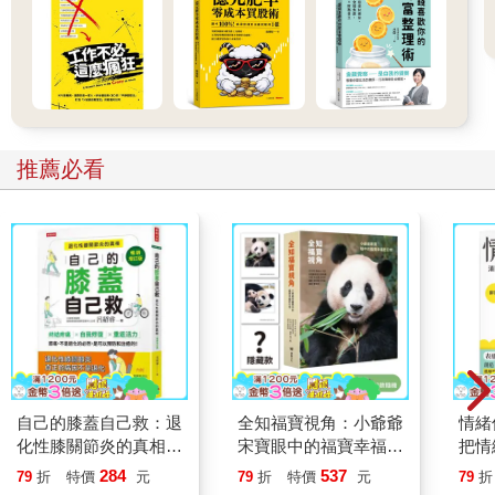
係，這些可能只是我們在追求美好的生活時，展現出來的表象而
已。如果本末倒置，健康的生活反而可能引發疾病。
我們回來看那位盡最大努力追求健康，效果卻不盡人意的60 多歲
男子。他說自己常覺得累，所以時常收看各種跟健康相關的節
目，讀遍每本談「抗老化」的書籍。雖然他沒有什麼疾病，卻徹
底遵循「藍色寶地」飲食，甚至每天要走上兩個小時。他的身形
推薦必看
消瘦，體脂率近乎營養失調的程度。攤開他的筆記本，幾乎每一
頁都寫得密密麻麻的，足見他每天服用了琳瑯滿目的維他命和營
養補給品。「明明有益健康的事情都做了，為什麼身體還是這麼
糟？」他的口氣中滿是憤怒。我再仔細追問，才知道他原本體型
肥胖，兩年前被診斷出糖尿病前期和膽固醇偏高，為了避免下半
生與藥物為伍，他減下15 公斤的體重，並且維持體型到現在。經
檢查，他的肌肉量嚴重缺乏，甚至骨質密度也偏低。換言之，他
的每一項生活習慣都沒有問題，但是手段和目標本末倒置，導致
健康狀況亮起了紅燈。這個個案當前最需要的處置方式，就是回
到自然的平衡狀態，遵循中庸之道。
盡情享樂、活在當下的2、30 歲年輕成人，和上述逼迫自己養成
自己的膝蓋自己救：退
全知福寶視角：小爺爺
情緒
所謂健康的生活習慣的60 多歲男子，他們都有一個看不見的共通
化性膝關節炎的真相
宋寶眼中的福寶幸福肥
把情
點，那就是抗拒老化、抗拒上年紀的想法。這種態度在年輕的時
【暢銷增訂版】
日常（首刷限量贈：拍
誰都
284
537
79
折
特價
元
79
折
特價
元
79
折
候，總是頑強抵抗健康的生活、拒絕抗老化的生活模式，「別去
立得風格透卡一張）