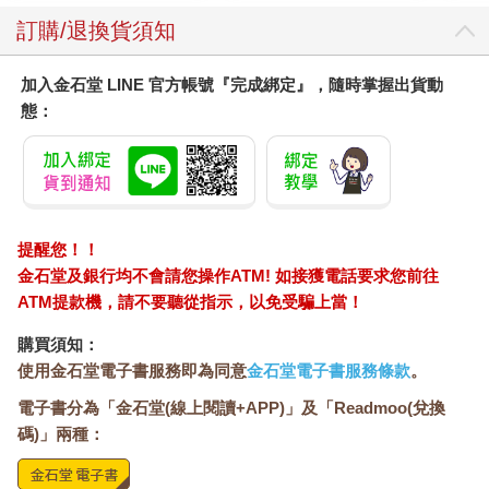
的意志。所以有時候我們得放鬆心情，好好享受美食和美酒。重
要的是依循中庸之道，讓自己回歸健康自然的生活。與其強迫自
訂購/退換貨須知
己控制生活的方方面面，不如允許自己遠離失衡的生活，逐漸找
回輕盈舒適的自然生活。
加入金石堂 LINE 官方帳號『完成綁定』，隨時掌握出貨動
態：
開啟成功的第二人生
到了21 世紀的30 年代，韓國將成為世界上最長壽的國家。而目前
5、60 歲的人，無論願不願意，多數人都可望活到百歲。根據
2021 年最新公布的生命表，60 歲的平均餘命為26.0 年（男性為
23.5 年，女性為28.4 年），如果再扣除到目前為止的5 年，還剩
提醒您！！
21 年之久。韓國統計廳曾於2021 年公布一項數據，上班族在工
金石堂及銀行均不會請您操作ATM! 如接獲電話要求您前往
作最久的職場上平均待了15 年又2 個月，由此來看，當前正是最
ATM提款機，請不要聽從指示，以免受騙上當！
適合開啟第二人生的時代。壽命延長提供了人們絕佳的機會，可
以在晚年繼續發揮個人的能力和興趣。
購買須知：
唯有身心處於年輕的狀態，內在能力充滿，才有可能展開第二人
使用金石堂電子書服務即為同意
金石堂電子書服務條款
。
生。未來職場和興趣，本業和副業的界線將日益模糊。我們在第
電子書分為「金石堂(線上閱讀+APP)」及「Readmoo(兌換
二人生從事的活動，不僅是強化內在能力的手段，也是維持生命
碼)」兩種：
目標與成就感的手段。反之，如果一個人身心狀態早衰，那麼年
紀再怎麼輕，財富再怎麼多，這段時間都將在病懨懨的狀態中度
過。維持健康的身心狀態，是讓第二人生過得精彩的必要條件，