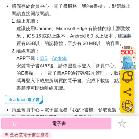
也是我將在這本書中深入探討的議題。在這當中，廣泛涉及了運
將儲存於會員中心→電子書服務「我的e書櫃」，點選線上
動、營養、壓力管理及精神健康等內在能力的要素。此外，我也
閱讀直接開啟閱讀。
將說明在現代社會瞬息萬變的工作和興趣界定中，我們可以如何
線上閱讀：
運用內在能力去追求個人的幸福與熱情。本書最終的目標，是希
建議使用Chrome、Microsoft Edge 有較佳的線上瀏覽效
望提供讀者實際的建議和策略，幫助各位將老年期重新打造為一
果， iOS 16 或以上版本，Android 6.0 以上版本，建議裝
個健康且富有活力的時期、一個能持續創造成就的旺盛時期。藉
置有6GB以上的記憶體，至少有 30 MB以上的容量。
此，讀者將能跳脫對長壽多病的悲觀態度，看見我們邁向長壽的
離線閱讀：
潛力，學會如何有效管理及運用內在能力，掌握個人老化的過
APP下載：
iOS
Android
程，營造一個充實的晚年。
安裝電子書APP後，請依照提示登入「會員中心」→「我
的E書櫃」→「電子書APP通行碼/載具管理」，取得通行
碼再登入下載您所購買的電子書。完成下載後，點選任一
書籍即可開始離線閱讀。
請至會員中心→電子書服務「我的e書櫃」領取複製『兌換
碼』至電子書服務商Readmoo進行兌換。
電子書
退換貨須知：
※ 金石堂電子書怎麼看
因版權保護，您在金石堂所購買的電子書僅能以金石堂專屬