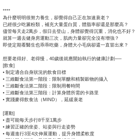
****
為什麼明明很努力養生，卻覺得自己正在加速衰老？
已經很少吃澱粉類，補充大量蛋白質，體脂率卻還是那麼高？
儘管每天走2萬步，假日去登山，身體卻覺得沉重，消化也不好？
就算一週去健身房運動三次，肌肉力量卻完全沒有增強？
即使定期看醫生也乖乖吃藥，身體大小毛病卻還一直冒出來？
想要老得好、老得慢，40歲後就應開始執行的健康計劃──
[飲食]
• 制定適合自身狀況的飲食目標
• 三維斷食法第一階段：限制單醣和精製穀物的攝入
• 三維斷食法第二階段：限制用餐時間
• 三維斷食法第三階段：計算身體所需的卡路里
• 實踐麥得飲食法（MIND），延緩衰老
[運動]
• 盡可能每天步行8千至1萬步
• 練習正確的坐姿、站姿與行走姿勢
• 每週進行3至4次伸展運動，提升身體柔軟度