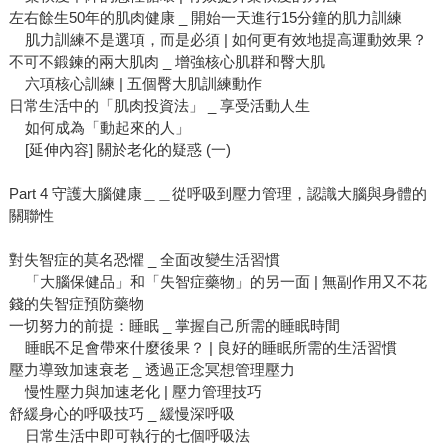
左右餘生50年的肌肉健康 _ 開始一天進行15分鐘的肌力訓練
肌力訓練不是選項，而是必須 | 如何更有效地提高運動效果？
不可不鍛鍊的兩大肌肉 _ 增強核心肌群和臀大肌
六項核心訓練 | 五個臀大肌訓練動作
日常生活中的「肌肉投資法」 _ 享受活動人生
如何成為「動起來的人」
[延伸內容] 關於老化的疑惑 (一)
Part 4 守護大腦健康＿＿從呼吸到壓力管理，認識大腦與身體的
關聯性
對失智症的莫名恐懼 _ 全面改變生活習慣
「大腦保健品」和「失智症藥物」的另一面 | 無副作用又不花
錢的失智症預防藥物
一切努力的前提：睡眠 _ 掌握自己所需的睡眠時間
睡眠不足會帶來什麼後果？ | 良好的睡眠所需的生活習慣
壓力導致加速衰老 _ 透過正念冥想管理壓力
慢性壓力與加速老化 | 壓力管理技巧
舒緩身心的呼吸技巧 _ 緩慢深呼吸
日常生活中即可執行的七個呼吸法