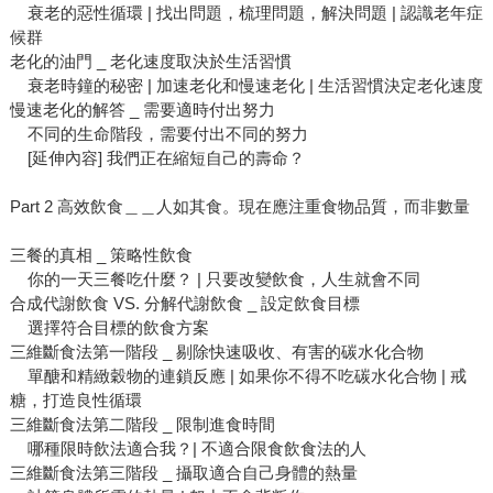
衰老的惡性循環 | 找出問題，梳理問題，解決問題 | 認識老年症
候群
老化的油門 _ 老化速度取決於生活習慣
衰老時鐘的秘密 | 加速老化和慢速老化 | 生活習慣決定老化速度
慢速老化的解答 _ 需要適時付出努力
不同的生命階段，需要付出不同的努力
[延伸內容] 我們正在縮短自己的壽命？
Part 2 高效飲食＿＿人如其食。現在應注重食物品質，而非數量
三餐的真相 _ 策略性飲食
你的一天三餐吃什麼？ | 只要改變飲食，人生就會不同
合成代謝飲食 VS. 分解代謝飲食 _ 設定飲食目標
選擇符合目標的飲食方案
三維斷食法第一階段 _ 剔除快速吸收、有害的碳水化合物
單醣和精緻穀物的連鎖反應 | 如果你不得不吃碳水化合物 | 戒
糖，打造良性循環
三維斷食法第二階段 _ 限制進食時間
哪種限時飲法適合我？| 不適合限食飲食法的人
三維斷食法第三階段 _ 攝取適合自己身體的熱量