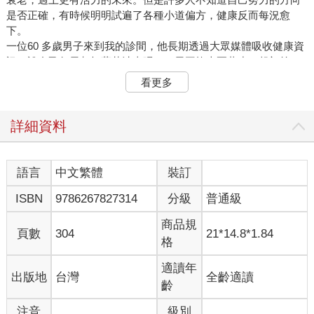
是否正確，有時候明明試遍了各種小道偏方，健康反而每況愈
下。
一位60 多歲男子來到我的診間，他長期透過大眾媒體吸收健康資
訊，說自己每天都打蔬菜汁來喝，一天平均走兩萬步。起初第一
個月的狀況非常好，但是短短一年內，體重就降了10 公斤以上，
看更多
體力越來越差。這其實是自己造成的肌少症。面對這一個案，我
當下開出的處方卻是可能不那麼健康的「白飯和肉」。
來看看另一位60 多歲女子的情況，她的身體組成分析顯示缺乏肌
詳細資料
肉而脂肪過多，所以她長期服用蛋白質補充品。問題是如果沒有
足夠的肌力訓練，卻又攝取過多的蛋白質補充品，這些蛋白質補
充品只會變成熱量並形成脂肪堆積。這種情況應立即停止蛋白質
語言
中文繁體
裝訂
補充品的攝取，養成從事高強度肌力訓練和有氧運動的習慣。
ISBN
9786267827314
分級
普通級
還有一位70 歲出頭的男子，長期勤跑健身房，對自己的肌力訓練
引以為傲，卻因為身體嚴重失衡，造成全身性的肌肉骨骼疼痛。
商品規
許多醫療團隊勸他停止肌力訓練和走路，但是一個人如果不能走
頁數
304
21*14.8*1.84
格
路，不就代表下半輩子都得躺在床上了嗎？
健康的生活習慣只是我們達成自己設定的目標的一種手段，重要
適讀年
出版地
台灣
全齡適讀
的是如何調整並且養成習慣，然而令人惋惜的是，針對廣大聽眾
齡
的節目或健康講座，並沒有辦法告訴人們各種可能的風險。結果
便是人們盲目跟從節目或大眾媒體，做著不適合自己身體的活
注音
級別