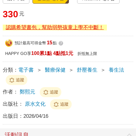
330
元
認購希望書包，幫助弱勢孩童上學不中斷！
15
預計最高可得金幣
點
?
100累1點 4點抵1元
HAPPY GO享
折抵無上限
分類：
電子書
＞
醫療保健
＞
舒壓養生
＞
養生法
追蹤
作者：
鄭熙元
追蹤
出版社：
原水文化
追蹤
出版日：
2026/04/16
活動訊息