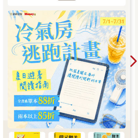
常是20 到30 歲的人提出的，換言之，他們認為放下壓力、享受當
下，也許才是最美好的生活。
然而事實恰恰相反。健康的飲食或身體活動、修復式睡眠、節制
飲酒、清空大腦……，這些習慣的共通點在於降低我們體內壓力
荷爾蒙的水準。所以，採取能夠永久持續的健康策略才是最重要
的，我們必須知道手指指向哪個方向，才能看到一輪圓月，必須
確保生活是朝平衡健康的中庸之道前進。舉例來說，當飲食和口
味趨向自然，食慾中樞達到平衡時，就會形成良性循環，有助於
提升注意力和睡眠品質、判斷力等。這種良性循環能改變一個
人，使其成為從低刺激性的食物中獲得充分愉悅的人。反之，如
果讓生活習慣的細枝末節如教條般禁錮我們的生命，那就本末倒
置了。
那些社會上的成功人士，尤其是懂得自我管理的人，大多站在類
似企業經營的角度看待健康管理，嚴格控制體重或血壓、血糖等
數值。即便如此，如果過度控制每天的日常作息，乃至於任何與
健康相關的因素，避免出現變動，那不但不可能，也不是維持健
康的好辦法。有時人類的生理指標出現適當的變化，才是健康
的，例如脈搏。當我們暴露在極大的壓力下時，心率變異度
（heart rate variability）將會失去其原本自然的變異性。科學家所
認知的慢老方法也是如此。健康的飲食、充足的身體活動、節制
飲酒和遠離菸品、充分的睡眠和不過度的壓力、良好的人際關