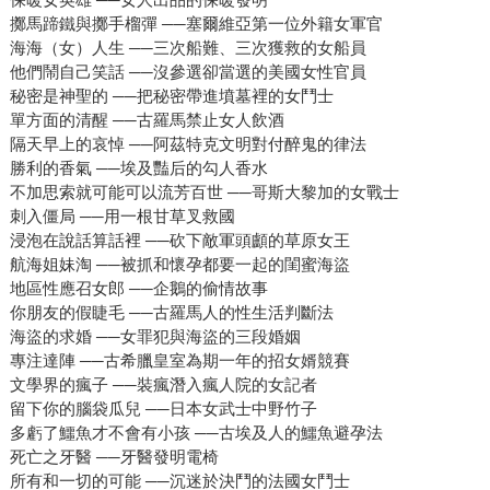
擲馬蹄鐵與擲手榴彈 ──塞爾維亞第一位外籍女軍官
海海（女）人生 ──三次船難、三次獲救的女船員
他們鬧自己笑話 ──沒參選卻當選的美國女性官員
秘密是神聖的 ──把秘密帶進墳墓裡的女鬥士
單方面的清醒 ──古羅馬禁止女人飲酒
隔天早上的哀悼 ──阿茲特克文明對付醉鬼的律法
勝利的香氣 ──埃及豔后的勾人香水
不加思索就可能可以流芳百世 ──哥斯大黎加的女戰士
刺入僵局 ──用一根甘草叉救國
浸泡在說話算話裡 ──砍下敵軍頭顱的草原女王
航海姐妹淘 ──被抓和懷孕都要一起的閨蜜海盜
地區性應召女郎 ──企鵝的偷情故事
你朋友的假睫毛 ──古羅馬人的性生活判斷法
海盜的求婚 ──女罪犯與海盜的三段婚姻
專注達陣 ──古希臘皇室為期一年的招女婿競賽
文學界的瘋子 ──裝瘋潛入瘋人院的女記者
留下你的腦袋瓜兒 ──日本女武士中野竹子
多虧了鱷魚才不會有小孩 ──古埃及人的鱷魚避孕法
死亡之牙醫 ──牙醫發明電椅
所有和一切的可能 ──沉迷於決鬥的法國女鬥士