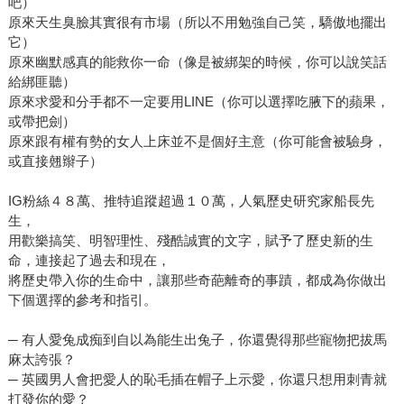
吧）
原來天生臭臉其實很有市場（所以不用勉強自己笑，驕傲地擺出
它）
原來幽默感真的能救你一命（像是被綁架的時候，你可以說笑話
給綁匪聽）
原來求愛和分手都不一定要用LINE（你可以選擇吃腋下的蘋果，
或帶把劍）
原來跟有權有勢的女人上床並不是個好主意（你可能會被驗身，
或直接翹辮子）
IG粉絲４８萬、推特追蹤超過１０萬，人氣歷史研究家船長先
生，
用歡樂搞笑、明智理性、殘酷誠實的文字，賦予了歷史新的生
命，連接起了過去和現在，
將歷史帶入你的生命中，讓那些奇葩離奇的事蹟，都成為你做出
下個選擇的參考和指引。
─ 有人愛兔成痴到自以為能生出兔子，你還覺得那些寵物把拔馬
麻太誇張？
─ 英國男人會把愛人的恥毛插在帽子上示愛，你還只想用刺青就
打發你的愛？