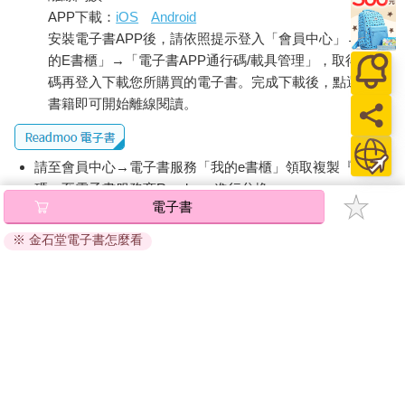
APP下載：
iOS
Android
安裝電子書APP後，請依照提示登入「會員中心」→「我
的E書櫃」→「電子書APP通行碼/載具管理」，取得通行
碼再登入下載您所購買的電子書。完成下載後，點選任一
書籍即可開始離線閱讀。
請至會員中心→電子書服務「我的e書櫃」領取複製『兌換
碼』至電子書服務商Readmoo進行兌換。
電子書
退換貨須知：
※ 金石堂電子書怎麼看
因版權保護，您在金石堂所購買的電子書僅能以金石堂專屬
的閱讀軟體開啟閱讀，無法以其他閱讀器或直接下載檔案。
依據「消費者保護法」第19條及行政院消費者保護處公告之
「通訊交易解除權合理例外情事適用準則」，非以有形媒介
提供之數位內容或一經提供即為完成之線上服務，經消費者
事先同意始提供。（如：電子書、電子雜誌、下載版軟體、
虛擬商品…等），
不受「網購服務需提供七日鑑賞期」的限
制
。為維護您的權益，建議您先使用「試閱」功能後再付款