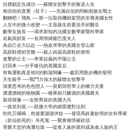
目標鎖定在成功 ──蘇聯女狙擊手的叛逆人生
相信你的直覺（肚子）──充滿自信的阿帕契族女戰士
翻轉吧！飛鳥 ──第一位取得機師駕照的非裔美國女性
人生中的微小改變 ──主張接生前要洗手的醫生
數學女族長 ──渴求新知的法國女數學家暨科學家
名氣與財富 ──首席情婦龐巴度夫人
為自己全力以赴 ──熱血求學的美國女登山家
高跟鞋裡的苦難 ──殺人凶器高跟鞋的發明
進擊的公主 ──率軍起義的平陽公主
討回來 ──分手復仇的英國皇后
有氧運動真是他X的動滋恫嚇 ──處罰用跑步機的發明
天生殺手 ──戰鬥力強大的蘇聯女狙擊手
深度思考的色色戀人 ──貧窮與哲學上的權力夫妻
濃濃酒精的植物園 ──種果樹只釀酒的美國農夫
裝得很像 ──女扮男裝的美國大兵
一路笑到底 ──凱撒大帝的綁票應對法則
吃吃又喝喝，然後要謝謝伊娃 ──發現馬鈴薯妙用的女科學家
（欲仙欲死的）吊死鬼 ──聚會偷情被砍頭
享樂天堂的海灘垃圾 ──從食人族的菜到成為食人族的王