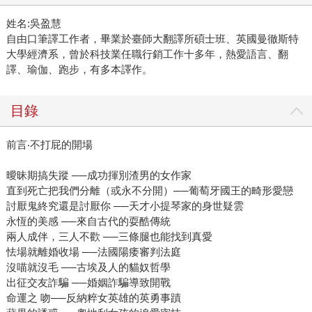
姓名:吳盈慧
自由口筆譯工作者，畢業於臺師大翻譯所碩士班、英國曼徹斯特
大學經濟系，曾於科技業任職行銷工作十多年，熱愛語言、翻
譯、瑜伽、跑步，有多本譯作。
目錄
前言‧不打屁的開場
曖昧期搞失蹤 ──成功揮別渣男的女作家
直到死亡把我們分離（或永不分開）──葡萄牙國王的畸形愛戀
討厭鬼終究還是討厭你 ──天才小提琴家的身世疑雲
永恆的美感 ──來自古代的耍酷傳統
兩人成伴，三人不歡 ──三條腿也能找到真愛
怯場就離婚收場 ──法國陽痿審判法庭
沒喵就沒毛 ──古埃及人的貓奴哲學
出征交友詐騙 ──婚姻詐騙導致開戰
命運之 吻──反納粹女英雄的英勇事蹟