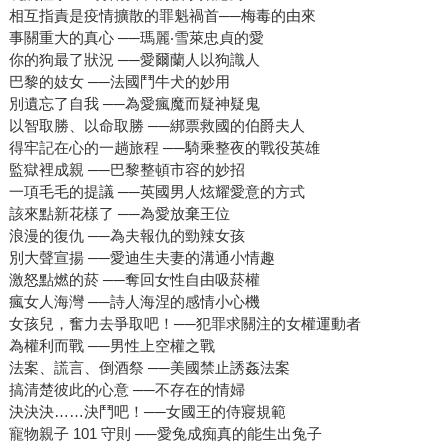
相互指責是疫情擴散的罪魁禍首──梅毒的由來
事關重大的真心 ──瑪麗‧雪萊忠貞的愛
你的狗最了狀況 ──愛爾蘭人以狗識人
巴黎的妓女 ──法國鬥牛犬的妙用
別遺忘了自我 ──為愛瘋魔而疑神疑鬼
以智取勝、以命取勝 ──綁票救國的伯爵夫人
得牢記在心的一趟旅程 ──騎乘整夜的戰役英雄
監獄裡成親 ──巴黎整頓市容的妙招
一項毛毛的提議 ──英國男人炫耀愛意的方式
該來點新花樣了 ──為愛放棄王位
浪漫的復仇 ──為夫報仇的勁辣女孩
別大聲宣揚 ──愛迪生夫妻的溝通小情趣
激怒點燃的菸 ──奪回女性自由吸菸權
瘋女人海灣 ──詩人海涅的感情小心機
女孩兒，奮力去爭取吧！──犯罪求關注的女權運動者
為權利而戰 ──男性上空權之戰
法案、謊言、倒酒祭 ──美國禁止誘姦法案
搞清楚彼此的心意 ──不存在的情婦
決決決……決鬥吧！──女國王的侍寢規範
寵物親子 101 守則 ──愛兔成痴真的能生出兔子