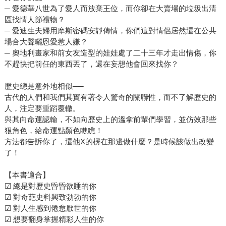
─ 愛德華八世為了愛人而放棄王位，而你卻在大賣場的垃圾出清
區找情人節禮物？
─ 愛迪生夫婦用摩斯密碼安靜傳情，你們這對情侶居然還在公共
場合大聲曬恩愛惹人嫌？
─ 奧地利畫家和前女友造型的娃娃處了二十三年才走出情傷，你
不趕快把前任的東西丟了，還在妄想他會回來找你？
歷史總是意外地相似──
古代的人們和我們其實有著令人驚奇的關聯性，而不了解歷史的
人，注定要重蹈覆轍。
與其向命運認輸，不如向歷史上的溫拿前輩們學習，並仿效那些
狠角色，給命運點顏色瞧瞧！
方法都告訴你了，還他X的楞在那邊做什麼？是時候該做出改變
了！
【本書適合】
☑ 總是對歷史昏昏欲睡的你
☑ 對奇葩史料興致勃勃的你
☑ 對人生感到倦怠厭世的你
☑ 想要翻身掌握精彩人生的你