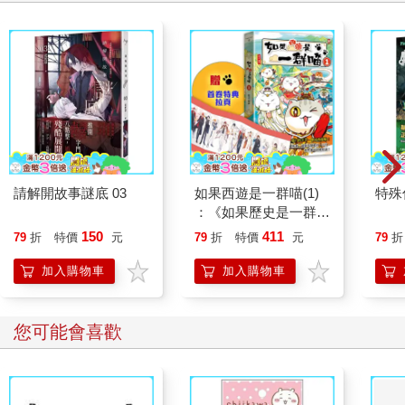
請解開故事謎底 03
如果西遊是一群喵(1)
特殊傳
：《如果歷史是一群
喵》作者最新力作，附
150
411
79
折
特價
元
79
折
特價
元
79
折
【首卷特典】拉頁
加入購物車
加入購物車
您可能會喜歡