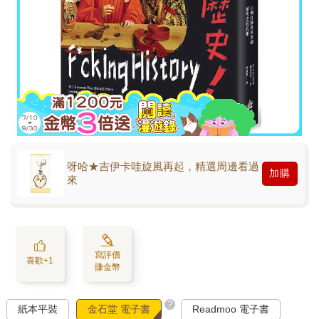
呀哈★吉伊卡哇旋風再起，精選周邊看過
加購
來
寫評價
喜歡+1
賺金幣
?
紙本平裝
金石堂 電子書
Readmoo 電子書