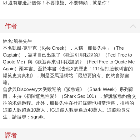
☑ 還有那邊那個你！不要懷疑、不要轉頭，就是你！
作者
姓名:船長先生
本名凱爾‧克里克（Kyle Creek），人稱「船長先生」（The
Captain），靠著自己出版了《歡迎引用我說的》（Feel Free to
Quote Me）與《歡迎再來引用我說的》（Feel Free to Quote Me
Again）兩本書。至於本書《去他X的歷史！111個打臉教科書的
爆笑史實真相》，則是亞馬遜網站「最想要擁有」的約會類書
籍。
曾參與Discovery大受歡迎的《鯊魚週》（Shark Week）系列節
目，主持《初階鯊魚性愛》（Shark Sex 101），解說鯊魚約會交
往的求偶過程。此外，船長先生在社群媒體也相當活耀，推特的
追蹤人數超過10萬人，IG追蹤人數更逼近48萬人。追蹤船長先
生，請搜尋：sgrstk。
譯者