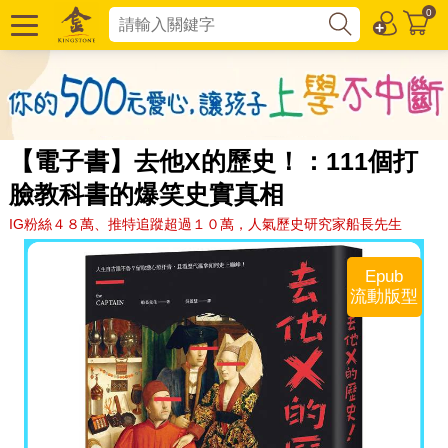
0
【電子書】去他X的歷史！：111個打
臉教科書的爆笑史實真相
IG粉絲４８萬、推特追蹤超過１０萬，人氣歷史研究家船長先生
Epub
流動版型