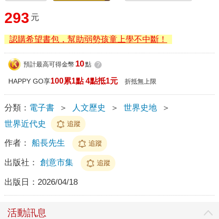
293
元
認購希望書包，幫助弱勢孩童上學不中斷！
10
預計最高可得金幣
點
?
100累1點 4點抵1元
HAPPY GO享
折抵無上限
分類：
電子書
＞
人文歷史
＞
世界史地
＞
世界近代史
追蹤
作者：
船長先生
追蹤
出版社：
創意市集
追蹤
出版日：
2026/04/18
活動訊息