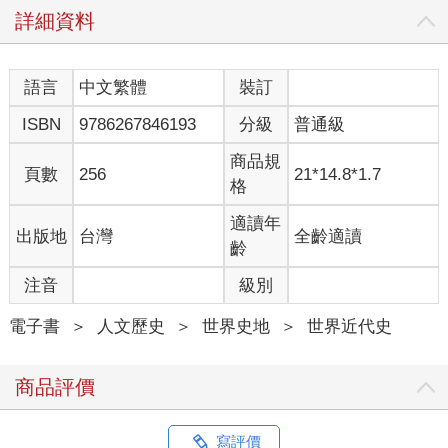
詳細資料
語言
中文繁體
裝訂
ISBN
9786267846193
分級
普通級
商品規
頁數
256
21*14.8*1.7
格
適讀年
出版地
台灣
全齡適讀
齡
注音
級別
電子書
＞
人文歷史
＞
世界史地
＞
世界近代史
商品評價
寫評價