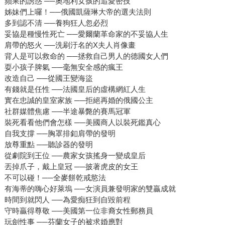
蘋果的誘惑 ──奧地利女孩的追愛密技
姊妹們上囉！──俄國凱薩琳大帝的選夫法則
多到認不清 ──養狗狂人忽必烈
妥協是種慢性死亡 ──愛爾蘭革命家的不妥協人生
肩帶的怒火 ──洗刷汙名的X夫人肖像畫
背人是可以救命的 ──拯救自己男人的德國女人們
耍小孩子脾氣 ──毫無安全感的瘋王
改造自己 ──從國王變海盜
有錢就是任性 ──法國皇后的虛構網紅人生
實在忠誠的皇室家族 ──拒絕再婚的俄國公主
社群媒體焦慮 ──半途暴斃的賽馬冠軍
裝死看看他們會怎樣 ──美國商人以裝死鑑真心
自我支撐 ──胸罩排釦肩帶的發明
放尊重點 ──聽診器的發明
從劇院到王位 ──農家女孩搖身一變成皇后
丟掉爪子，戴上皇冠 ──披著虎皮的女王
不可以碰！──全麥餅乾戒慾法
有海蒂的嗨心好萊塢 ──女演員兼發明家的雙贏成就
時間到就閃人 ──為愛痴狂到自毀前程
守時贏得尊敬 ──美國第一位非裔女性郵務員
玩劍性事 ──芬蘭女子的被求婚應對