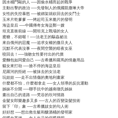
因水桶鬥毆的人 ──因偷水桶而起的戰爭
主動出擊的政治 ──先發制人的俄國凱撒琳大帝
女性的失控暴怒 ──被綁架就砍回去的女鬥士
玉米片乾爹爹 ──烤起司玉米脆片的發明
海盜皇后 ──中國傳奇女海盜鄭一嫂
坦克直衝前線 ──開坦克上戰場的女人
蜜糖，不錯喔！──法老王的驅蟲祕法
來自俄州的惡魔 ──追求女權的撒旦夫人
沉默不代表沒事 ──夜間空襲的暗夜女巫
咬回去！──強吻女性要付出的代價
愛麵包如同愛自己 ──古希臘和羅馬的情趣用品
貓女來打劫 ──搶不停的海盜皇后
尼羅河的拒絕 ──被抹去的女法老
玩娃娃 ──走不出情傷的奧地利畫家
什麼都不怕，什麼都拿走 ──女人領導的反抗運動
姊妹不分開 ──聯手抗中的越南徵氏姊妹
畫出自己的道路 ──梵谷的坎坷情路
金髮女郎樂趣多又多 ──古人的百變染髮技術
留下「印」象 ──古希臘妓女的勾人術
好好想 ──想出救生艇和釀酒桶的發明家
保暖女英雄 ──女人出品的保暖發明