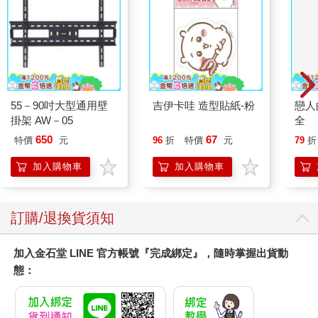
55－90吋大型通用壁
吉伊卡哇 造型貼紙-粉
戀人
掛架 AW－05
全
650
67
特價
元
96
折
特價
元
79
折
加入購物車
加入購物車
訂購/退換貨須知
加入金石堂 LINE 官方帳號『完成綁定』，隨時掌握出貨動
態：