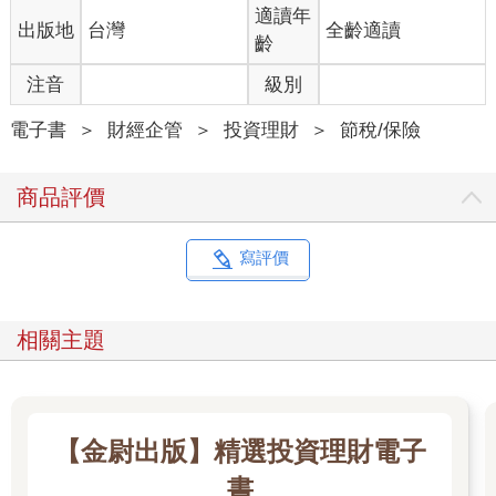
海外盈餘不分配也可能視同分配課稅。
適讀年
出版地
台灣
全齡適讀
齡
CFC制度，完整來說可以分為五個部分：（1）CFC認定原則、
（2）豁免門檻、（3）課稅主體、（4）計算CFC所得及（5）避
注音
級別
免重複課稅規定。即使租稅天堂的境外公司被視為CFC，還須判
斷是否符合豁免條件及是否為課稅主體，決定是否視同分配課
電子書
＞
財經企管
＞
投資理財
＞
節稅/保險
稅。
哪些境外公司會被認定為CFC呢？符合CFC定義，須滿足以下兩
商品評價
項條件：
1. 位於低稅負國家或地區
2. 符合股權控制或實質控制要件
寫評價
至於哪些國家或地區是被認定低稅負呢？財政部於112年12月21
日公告一份受控外國企業制度低稅負國家或地區參考名單，可供
相關主題
參考；但是否為低稅負國家或地區，最終仍應以實際情況認定。
各國家或地區是否屬CFC辦法第4條第2項規定，對特定區域或特
定類型企業提供特定稅率或稅制，要依個案事實個別判斷之。
【金尉出版】精選投資理財電子
至於是否符合股權控制要件，可參考下表合併計算股權控制比
書
率。個人直接持有、透過關係企業間接持有、透過關係人及被利