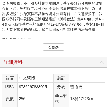
資產的現象，不但引發社會大眾關注，甚至導致部分國家的政要
領袖下台。雖然設立境外公司不等同逃漏稅或其他不法行為，但
許多避稅手法確實與不當操作境外公司有關，在民意聲浪下，我
國順勢於同年及隔年三讀通過增訂《所得稅法》第43-3條、第43-
4條及《所得基本稅額條例》第12-1條等反避稅法令，對於利用租
稅天堂不當避稅的行為，賦予我國政府對其課稅的法源依據。
受控外國企業制度
出於財富規劃考量、稅務考量或因早期只允許透過第三地赴大陸
看更多
投資，許多個人或企業會選擇在租稅天堂設立境外公司，再由該
境外公司做為投資公司從事海外基金、股票等投資操作，或做為
控股公司持有實質營運的子公司股權。
詳細資料
在受控外國企業（Controlled Foreign Company, CFC ）制度實施
前，租稅天堂的投資控股公司（A公司），投資金融商品獲配之股
語言
中文繁體
裝訂
利或利息等孳息所得，只要不分配回我國個人或公司股東，我國
ISBN
9786267888025
分級
普通級
政府便無法對該所得課稅。同樣地，若A公司持有實質營運的子公
司（B公司），B公司分配之盈餘保留在租稅天堂不分配回我國個
商品規
人或公司股東，我國政府也無法對該盈餘課稅。營利事業及個人
頁數
256
18開17*23cm
格
CFC制度的誕生就是為了防堵這種情況，在符合CFC的條件下，