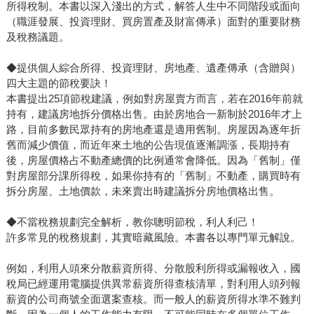
所得稅制。本書以深入淺出的方式，解答人生中不同階段或面向
（職涯發展、投資理財、買房置產及財富傳承）面對的重要財務
及稅務議題。
◆提供個人綜合所得、投資理財、房地產、遺產傳承（含贈與）
四大主題的節稅要訣！
本書提出25項節稅建議，例如對房屋賣方而言，若在2016年前就
持有，建議房地拆分價格出售。由於房地合一新制於2016年才上
路，目前多數民眾持有的房地產還是適用舊制。房屋因為逐年折
舊而減少價值，而近年來土地的公告現值逐漸調漲，長期持有
後，房屋價格占不動產總價的比例通常會降低。因為「舊制」僅
對房屋部分課所得稅，如果你持有的「舊制」不動產，購買時有
拆分房屋、土地價款，未來賣出時建議拆分房地價格出售。
◆不當稅務規劃完全解析，教你聰明節稅，利人利己！
許多常見的稅務規劃，其實暗藏風險。本書各以專門單元解說。
例如，利用人頭來分散薪資所得、分散股利所得或漏報收入，國
稅局已經運用電腦提供異常薪資所得查核清單，對利用人頭列報
薪資的公司商號全面選案查核。而一般人的薪資所得水準不難判