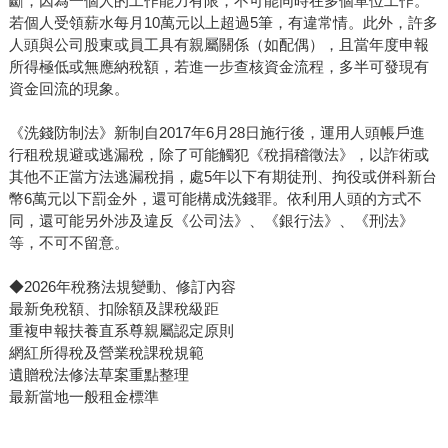
斷，因為一個人的工作能力有限，不可能同時在多個單位工作。
若個人受領薪水每月10萬元以上超過5筆，有違常情。此外，許多
人頭與公司股東或員工具有親屬關係（如配偶），且當年度申報
所得極低或無應納稅額，若進一步查核資金流程，多半可發現有
資金回流的現象。
《洗錢防制法》新制自2017年6月28日施行後，運用人頭帳戶進
行租稅規避或逃漏稅，除了可能觸犯《稅捐稽徵法》，以詐術或
其他不正當方法逃漏稅捐，處5年以下有期徒刑、拘役或併科新台
幣6萬元以下罰金外，還可能構成洗錢罪。依利用人頭的方式不
同，還可能另外涉及違反《公司法》、《銀行法》、《刑法》
等，不可不留意。
◆2026年稅務法規變動、修訂內容
最新免稅額、扣除額及課稅級距
重複申報扶養直系尊親屬認定原則
網紅所得稅及營業稅課稅規範
遺贈稅法修法草案重點整理
最新當地一般租金標準