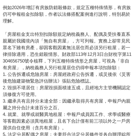
例如2026年增訂有房族防錯殺條款，規定五種特殊情形，有房族
仍可申報租金扣除額，作者以法條搭配案例進行說明，特別易於
理解。
「房屋租金支出特別扣除額規定納稅義務人、配偶及受扶養直系
親屬於我國境內須「無自有房屋」，方可列報。實務上卻常見民
眾名下雖有房產，卻因客觀因素無法居住而必須另行租屋，若一
律排除適用，恐生錯殺情形。財政部113年12月3日台財稅字第11
304656750號令核釋，下列五種特殊情形之房屋，可視為「非自
有房屋」，納稅義務人另行租屋居住仍得申報本項扣除額：
1. 公告拆遷或危險房屋：房屋經政府公告拆遷，或災後依《災害
後危險建築物緊急評估辦法》張貼危險標誌。
2. 毀損不堪居住：房屋毀損面積達五成，且經地方主管機關認定
須修復方可使用。
3. 繼承共有且持分未達全部：因繼承取得共有房屋，申報戶內親
屬之持分合計未達百分之百。
4. 就業、就學或就醫異地租屋：申報戶成員因工作、求學或醫療
等客觀因素必須異地租屋，且名下合計僅有前三項以外之一戶房
屋供自住使用（含共有房屋）。
5. 法定分居配偶之房屋：夫妻符合法定分居條件並各自辦理綜所