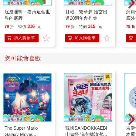
豁免適用CFC制度
底層邏輯：看清這個世
廿載．繁華夢 護玄出
演員
為落實CFC制度精神（即抓虛放實）及兼顧徵納雙方成本（即抓
界的底牌
道20週年創作集
底外
大放小），符合以下條件之一的外國企業，得豁免適用CFC制
316
315
79
折
特價
元
79
折
特價
元
79
折
度：
加入購物車
加入購物車
1. CFC有實質營運活動
2. CFC無實質營運但當年度盈餘單獨及合計數≦700萬
當年度盈餘合計數≦700萬，指的是我國境內同一營利事業控制之
您可能會喜歡
全部CFC，或個人與合併申報綜合所得稅之配偶及受扶養親屬控
制之全部CFC，當年度盈餘合計超過700萬元，其持有個別CFC
當年度盈餘，仍應認列投資收益（營利所得）課稅。
CFC制度可區分為營利事業CFC制度（營利事業股東適用）與個
人CFC制度（個人股東適用），兩者最大的差異在於課稅主體及
計算所得的規定。符合CFC定義且無豁免規定適用之CFC的營利
事業股東，即為課稅主體，應按直接持有該CFC的持股比率及持
有期間加權平均計算投資收益。個人CFC制度部分，課稅主體為
直接持有CFC股權10％以上的股東，或直接持有CFC股權未達
The Super Mario
韓國SANDOKKAEBI
吉伊
10％，但與配偶與二親等以內親屬合計直接持股達10％以上的股
Galaxy Movie:
山鬼怪 洗衣槽清潔劑
本屋
東。