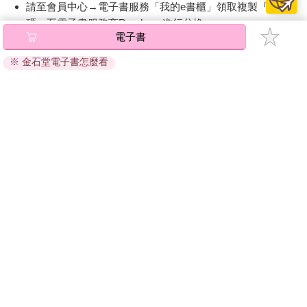
請至會員中心→電子書服務「我的e書櫃」領取複製『兌換
我國亦於2017年修正《稅捐稽徵法》，賦予我國政府與他國（不
碼』至電子書服務商Readmoo進行兌換。
含中國大陸、香港及澳門）進行自動資訊交換的法源，並於同年
電子書
訂定《金融機構執行共同申報及盡職審查作業辦法》及《租稅協
退換貨須知：
定稅務用途資訊交換作業辦法》，俗稱「臺版肥咖條款」或「臺
※ 金石堂電子書怎麼看
因版權保護，您在金石堂所購買的電子書僅能以金石堂專屬
版CRS」。
的閱讀軟體開啟閱讀，無法以其他閱讀器或直接下載檔案。
依據「消費者保護法」第19條及行政院消費者保護處公告之
CRS上路後，稅務資訊交換的範圍及形式，將由較侷限的個案交
「通訊交易解除權合理例外情事適用準則」，非以有形媒介
換擴展至全面性的自動交換，個人的境外金融資產將透明化。全
提供之數位內容或一經提供即為完成之線上服務，經消費者
球版CRS的首波參與國家或地區，包含英屬維京群島、英屬開曼
事先同意始提供。（如：電子書、電子雜誌、下載版軟體、
群島、塞席爾、安圭拉、南韓、印度、荷蘭及多數歐洲國家等；
虛擬商品…等），
不受「網購服務需提供七日鑑賞期」的限
第二波參與國家或地區，包含日本、香港、澳門、中國大陸、新
制
。為維護您的權益，建議您先使用「試閱」功能後再付款
加坡、瑞士、薩摩亞、加拿大、澳洲、紐西蘭、馬來西亞、印
購買。
尼、巴西、智利、模里西斯、貝里斯、巴拿馬、烏拉圭、汶萊及
多數亞洲國家等。我國礙於國際政治情勢，採雙邊協定方式實施
CRS，一一與各國洽簽主管機關協定，並以現有的租稅協定國為
優先對象，日本、澳大利亞、英國為目前3個與我國簽署主管機關
協定的國家。
隨著反避稅條款及金融帳戶資訊自動交換等反避稅制度日趨成
熟，同時我國CFC制度即將上路，持有境外公司或境外資產的稅