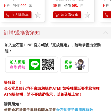
Peach`s Birthday
450公克-10包組
444
591
9
折
特價
元
59
折
特價
元
9
折
Surprise: The Super
CFC之個人股東應就CFC當年度盈餘，按持股比率及持有期間計
Mario Galaxy Movie
加入購物車
加入購物車
算投資收益（營利所得），與其他海外所得合併計入當年度個人
Storybook
之基本所得額度。但一申報戶全年之合計數未達100萬元者，免予
計入。最後，由於海外盈餘未分配時已視同分配課稅，故實際獲
配CFC股利或盈餘時，不再計入獲配年度之（基本）所得額課
訂購/退換貨須知
稅；已依所得來源地稅法規定繳納之股利或盈餘所得稅，於認列
投資收益年度申報期間屆滿之翌日起5年內，可申請扣抵或退稅；
加入金石堂 LINE 官方帳號『完成綁定』，隨時掌握出貨動
交易CFC股權時，也可以減除已計算該CFC營利所得餘額。
態：
依《所得稅法》規定，我國營利事業須就境內外所得合併課稅，
但許多境外公司的實際管理處所（Place of Effective
Management；PEM）其實在我國境內，我國政府卻無課稅的權
利。實質管理處所制度就是為了防堵這類避稅行為，將實質管理
處所在我國境內的境外公司，視為總機構在我國境內之營利事業
提醒您！！
課稅，須依法辦理營利事業所得稅暫繳、結算、未分配盈餘、所
金石堂及銀行均不會請您操作ATM! 如接獲電話要求您前往
得基本稅額申報並繳納稅款，還要履行扣繳義務等其他《所得稅
ATM提款機，請不要聽從指示，以免受騙上當！
法》及其他相關法律規定。若外國企業同時符合CFC條件及PEM
條件時，優先適用PEM規定。
購買須知：
使用金石堂電子書服務即為同意
金石堂電子書服務條款
。