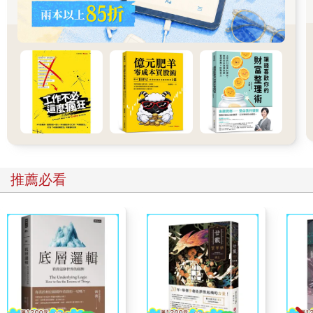
（二）關係企業以外之關係人，指與個人有下列10項關係之國內
外個人或教育、文化、公益、慈善機關或團體者：
1.配偶及二親等以內親屬。
2.個人依CFC辦法第2條規定計算營利所得當年度綜合所得稅結算
申報同一申報戶之親屬或家屬。
3.個人成立信託之受託人或非委託人之受益人。
4.受個人捐贈金額達平衡表基金總額1/3以上之財團法人。
5.個人、配偶及二親等以內親屬擔任董事總席次半數以上之財團
法人。
6.前述（二）1至5所述關係企業之董事、監察人、總經理或相當
或更高層級職位之人、副總經理、協理及直屬總經理之部門主
管。
推薦必看
7.前述（二）1至5所述關係企業之董事、監察人、總經理或相當
或更高層級職位之人之配偶。
8.前述（二）1至5所述關係企業之董事長、總經理或相當或更高
層級職位之人之二親等以內親屬。
9.個人或其配偶擔任合夥事業之合夥人，該合夥事業其他合夥人
及其配偶。
10.其他足資證明個人對另一個人或教育、文化、公益、慈善機關
或團體之財務、經濟或投資行為具有實質控制能力之情形。