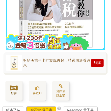
呀哈★吉伊卡哇旋風再起，精選周邊看過
加購
來
寫評價
好書
喜歡+1
賺金幣
?
紙本平裝
金石堂 電子書
Readmoo 電子書