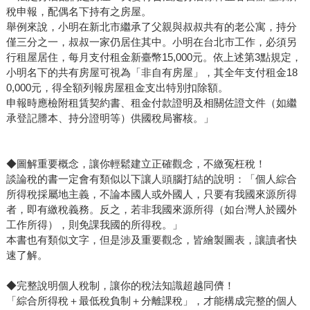
稅申報，配偶名下持有之房屋。
舉例來說，小明在新北市繼承了父親與叔叔共有的老公寓，持分
僅三分之一，叔叔一家仍居住其中。小明在台北市工作，必須另
行租屋居住，每月支付租金新臺幣15,000元。依上述第3點規定，
小明名下的共有房屋可視為「非自有房屋」，其全年支付租金18
0,000元，得全額列報房屋租金支出特別扣除額。
申報時應檢附租賃契約書、租金付款證明及相關佐證文件（如繼
承登記謄本、持分證明等）供國稅局審核。」
◆圖解重要概念，讓你輕鬆建立正確觀念，不繳冤枉稅！
談論稅的書一定會有類似以下讓人頭腦打結的說明：「個人綜合
所得稅採屬地主義，不論本國人或外國人，只要有我國來源所得
者，即有繳稅義務。反之，若非我國來源所得（如台灣人於國外
工作所得），則免課我國的所得稅。」
本書也有類似文字，但是涉及重要觀念，皆繪製圖表，讓讀者快
速了解。
◆完整說明個人稅制，讓你的稅法知識超越同儕！
「綜合所得稅＋最低稅負制＋分離課稅」，才能構成完整的個人