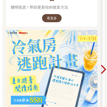
用名義之人間接持有，三者合併計算之股權控制比率達50％上者
聰明投資！即刻更新你的致富方法
就符合股權控制要件。
看更多
個人或公司對「關係人」的定義略有不同。個人部分，關係人指
包括關係企業及關係企業以外之關係人。
（一）關係企業，指個人與國內外營利事業相互間有下列5項關係
者：
1.個人直接或間接持有營利事業有表決權之股份或資本額，達該
營利事業已發行有表決權之股份總數或資本總額20％以上。
2.個人持有營利事業有表決權之股份總數或資本總額百分比為最
高且達10％以上。
3.個人直接或間接持有之股份總數或資本總額超過50％之營利事
業，派任於另一營利事業之董事，合計達該另一營利事業董事總
席次半數以上。
4.個人、配偶或二親等以內親屬擔任營利事業之董事長、總經理
或與其相當或更高層級之職位。
5.其他足資證明個人對營利事業具有控制能力或在人事、財務、
業務經營或管理政策上具有重大影響力之情形。