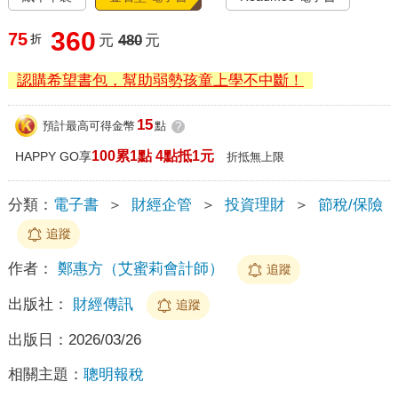
360
75
折
元
480
元
認購希望書包，幫助弱勢孩童上學不中斷！
15
預計最高可得金幣
點
?
100累1點 4點抵1元
HAPPY GO享
折抵無上限
分類：
電子書
＞
財經企管
＞
投資理財
＞
節稅/保險
追蹤
作者：
鄭惠方（艾蜜莉會計師）
追蹤
出版社：
財經傳訊
追蹤
出版日：
2026/03/26
相關主題：
聰明報稅