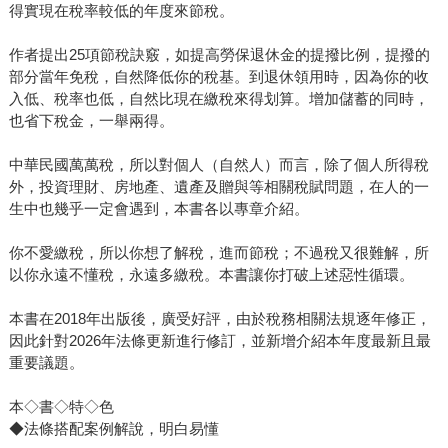
得實現在稅率較低的年度來節稅。
作者提出25項節稅訣竅，如提高勞保退休金的提撥比例，提撥的
部分當年免稅，自然降低你的稅基。到退休領用時，因為你的收
入低、稅率也低，自然比現在繳稅來得划算。增加儲蓄的同時，
也省下稅金，一舉兩得。
中華民國萬萬稅，所以對個人（自然人）而言，除了個人所得稅
外，投資理財、房地產、遺產及贈與等相關稅賦問題，在人的一
生中也幾乎一定會遇到，本書各以專章介紹。
你不愛繳稅，所以你想了解稅，進而節稅；不過稅又很難解，所
以你永遠不懂稅，永遠多繳稅。本書讓你打破上述惡性循環。
本書在2018年出版後，廣受好評，由於稅務相關法規逐年修正，
因此針對2026年法條更新進行修訂，並新增介紹本年度最新且最
重要議題。
本◇書◇特◇色
◆法條搭配案例解說，明白易懂