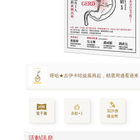
呀哈★吉伊卡哇旋風再起，精選周邊看過來
寫評價
電子書
喜歡+1
賺金幣
活動訊息