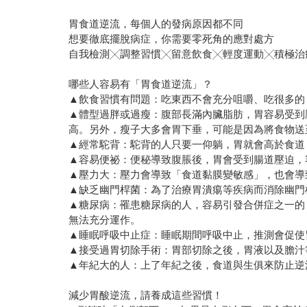
胃食道逆流，每個人的發病原因都不同
想要徹底擺脫病症，你需要零死角的應對處方
自我檢測╳調整習慣╳留意飲食╳輕度運動╳積極治
哪些人容易有「胃食道逆流」？
▲飲食習慣有問題：吃東西不會充分咀嚼、吃很多的
▲體型過胖或過瘦：腹部長滿內臟脂肪，胃容易受到
高。另外，瘦子大多會胃下垂，可能是因為將食物送
▲經常駝背：駝背的人只要一仰躺，胃就會高於食道
▲容易便祕：便秘導致腹脹後，胃會受到腸道壓迫，
▲壓力大：壓力會導致「食道黏膜變敏感」，也會導
▲缺乏幽門桿菌：為了治療胃潰痬等疾病而消除幽門
▲糖尿病：罹患糖尿病的人，容易引發合併症之一的
無法充分運作。
▲睡眠呼吸中止症：睡眠期間呼吸中止，推測會促使
▲接受過胃切除手術：胃部切除之後，胃液以及膽汁
▲年紀大的人：上了年紀之後，食道與生俱來防止逆
減少胃酸逆流，請養成這些習慣！