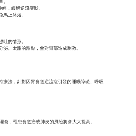
量。
神經，緩解逆流症狀。
免馬上沐浴。
想吐的情形。
分泌。太甜的甜點，會對胃部造成刺激。
持療法，針對因胃食道逆流症引發的睡眠障礙、呼吸
去理會，罹患食道癌或肺炎的風險將會大大提高。