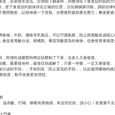
食道，容易發生逆流。左側朝下躺著時，則會強化下食道括約肌的力
運動，使下食道括約肌保持在正確的位置，活化橫膈膜功能，調節自律
不覺間變差，記得伸展一下背肌。水壓會對腹部產生壓力，餐後要避
稠食物，牛奶、優格等乳製品，可以守護黏膜，防止因胃酸造成噁心
，會促進胃酸分泌。柑橘類、番茄等酸度高的食物，也會使胃液過度
時，即便吃成藥暫時將症狀壓制了下來，沒多久又會復發。
治癒。嚴重發炎時，縱使症狀緩解了，只要一停藥，一定又會復發。
酸分泌的手段」，手術則是「防止逆流的手段」。比起服用藥物的維
善程度，動手術會更加理想。
析
熱、溢赤酸、打嗝、喉嚨有異物感，有這些症狀，請小心！若遲遲不
解入門書