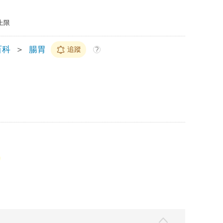
上限
百科
＞
腸胃
追蹤
?