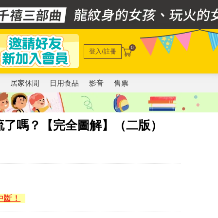
0
登入/註冊
電
居家休閒
日用食品
影音
售票
流了嗎？【完全圖解】（二版）
中斷！