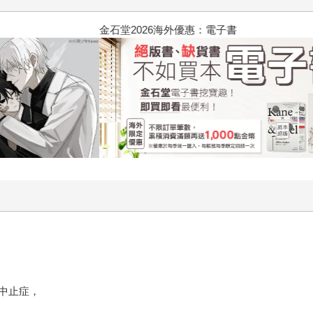
春光ｘ奇幻基地｜全書系展
中止症，