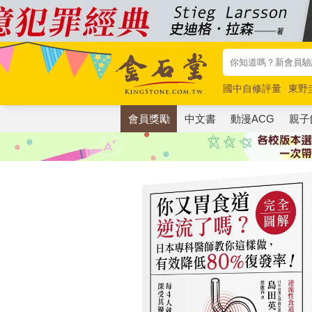
國中自修評量
東野
唯紅花綻放
奧德賽
會員獎勵
中文書
動漫ACG
親子