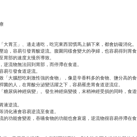
療
「大胃王」、邊走邊吃，吃完東西習慣馬上躺下來，都會妨礙消化。
壓迫，容易引發胃酸逆流。腹圍同樣會變大的孕婦，也容易得到胃食
至胃部的速度太慢所導致。
，逆流物無法回到胃部，而停滯在食道。
容易引發食道逆流。
致「大腦想吃刺激性強的食物」，像是辛香料多的食物、鹽分高的食
桿菌的人，在胃酸分泌變活躍之下，容易罹患胃食道逆流症。
「糖尿病神經病變」。發生神經病變後，末稍神經受損的同時，食道
胃液逆流。
等消化液會容易逆流至食道。
流的功能會變差，吞嚥食物的功能也會衰退，逆流物很容易停滯在食