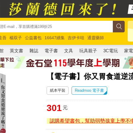
圭吾
楊双子
公益書包
16647續集
吉伊卡哇
通靈藥師
路邊攤新作
馬斯克
玩具總動員5
超慢跑
館
英文書
雜誌
電子書
文具
玩具親子
3C電玩
家
【電子書】你又胃食道逆
紙本平裝
Readmoo 電子書
301
元
認購希望書包，幫助弱勢孩童上學不