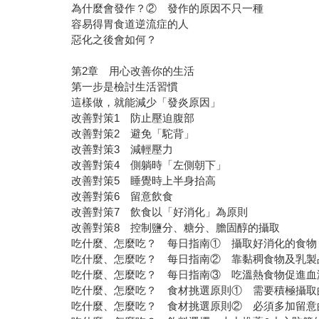
為什麼會發作？② 發作的原因不只一種
容易得胃食道逆流症的人
惡化之後會如何？
第2章 用心改善你的生活
第一步是檢討生活習慣
這樣做，就能減少「發炎原因」
改善對策1 防止壓迫腹部
改善對策2 避免「駝背」
改善對策3 減輕壓力
改善對策4 側躺時「左側朝下」
改善對策5 睡覺時上半身抬高
改善對策6 留意飲食
改善對策7 飲食以「好消化」為原則
改善對策8 控制鹽分、糖分、膽固醇的攝取
吃什麼、怎麼吃？ 每日指南① 攝取好消化的食
吃什麼、怎麼吃？ 每日指南② 靠黏稠食物及乳
吃什麼、怎麼吃？ 每日指南③ 吃溫熱食物促進
吃什麼、怎麼吃？ 食材挑選原則① 需要積極攝取
吃什麼、怎麼吃？ 食材挑選原則② 必須多加留意