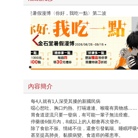
【父親節禮物展】5折起，滿888送88點金幣
內容簡介
每4人就有1人深受其擾的新國民病
噁心想吐、胸口灼熱、打嗝連連、喉嚨有異物感……
胃食道逆流只要一發病，有可能一輩子無法痊癒。
停藥後6個月內，8成以上的人都會再次發作。
除了食欲不振、情緒不佳，還會引發氣喘、睡眠呼吸
甚至提高肺炎、黏膜病變、食道癌的罹患率。