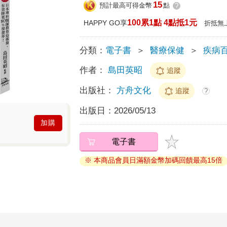
15
預計最高可得金幣
點
?
100累1點 4點抵1元
HAPPY GO享
折抵無
分類：
電子書
＞
醫療保健
＞
疾病
作者：
島田英昭
追蹤
出版社：
方舟文化
追蹤
?
出版日：
2026/05/13
加購
電子書
※ 本商品會員日滿額金幣加碼回饋最高15倍