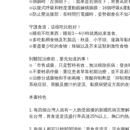
⊙側躺時「左側朝下」：如果是右側在下，胃會高於
⊙以腹式呼吸和輕度運動鍛鍊橫膈膜：16個呼吸&
⊙防止壓迫腹部：長時間打電腦時，姿勢都會在不知
守護食道，這樣吃比較好！
⊙睡前不吃東西：睡前3～4小時就應結束進食。
⊙多吃黏稠食物及乳製品：秋葵、小芋頭、蓮藕等黏
⊙要盡量少吃的食物：辣椒以及芥末這類刺激性食物
到醫院治療前，要先知道的事！
⊙「市售成藥」只是暫時有效，無法根除疾病：發炎
⊙不要輕易停藥：重症患者單靠初期治療，並不容易
⊙治療分成藥物和手術兩種：胃酸抑制劑是「抑制胃
系統症狀、胃酸及膽汁的逆流、黏膜病變這方面的改
本書特色
1. 每四個台灣人就有一人飽受困擾的新國民病完整解
在台灣，胃食道逆流盛行率高達25%以上。胸口灼
2. 每個人都可以輕鬆閱讀的「胃食道逆流」完全圖