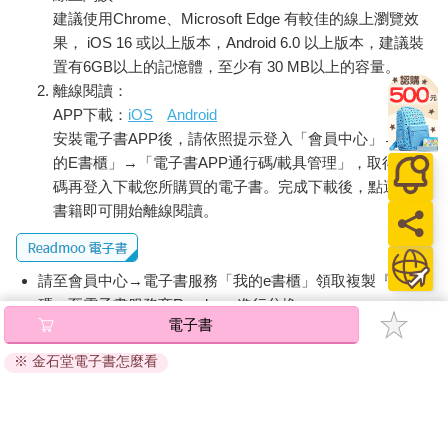
建議使用Chrome、Microsoft Edge 有較佳的線上瀏覽效
果， iOS 16 或以上版本，Android 6.0 以上版本，建議裝
置有6GB以上的記憶體，至少有 30 MB以上的容量。
離線閱讀：
APP下載：
iOS
Android
安裝電子書APP後，請依照提示登入「會員中心」→「我
的E書櫃」→「電子書APP通行碼/載具管理」，取得通行
碼再登入下載您所購買的電子書。完成下載後，點選任一
書籍即可開始離線閱讀。
請至會員中心→電子書服務「我的e書櫃」領取複製『兌換
碼』至電子書服務商Readmoo進行兌換。
電子書
退換貨須知：
※ 金石堂電子書怎麼看
因版權保護，您在金石堂所購買的電子書僅能以金石堂專屬
的閱讀軟體開啟閱讀，無法以其他閱讀器或直接下載檔案。
依據「消費者保護法」第19條及行政院消費者保護處公告之
「通訊交易解除權合理例外情事適用準則」，非以有形媒介