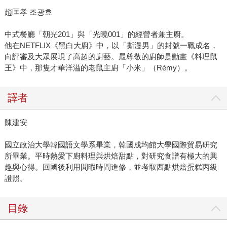
趙匡孝 조광효
中式餐廳「朝光201」與「光曉001」的經營者兼主廚。
他在NETFLIX《黑白大廚》中，以「撕漫男」的封號一戰成名，
向評審及大眾展現了高超的廚藝。最尊敬的廚師是動畫《料理鼠
王》中，那隻才華洋溢的老鼠主廚「小米」（Rémy）。
譯者
陳建安
國立政治大學韓國語文學系畢業，韓國成均館大學國際貿易研究
所畢業。平時熱愛下廚料理與烘焙甜點，對研究食譜有極大的興
趣與心得。回國後利用閒暇時間進修，並考取西點烘焙蛋糕丙級
證照。
目錄