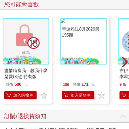
您可能會喜歡
盡情啃食我、教我什麼
幸運雜誌8月2026第
吉伊
是愛(3完) 特裝版
195期
本屋
500
171
特價
元
特價
元
9
折
180
加入購物車
加入購物車
訂購/退換貨須知