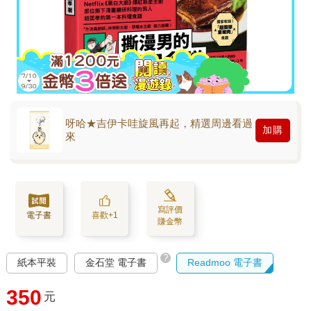
呀哈★吉伊卡哇旋風再起，精選周邊看過
加購
來
寫評價
電子書
喜歡+1
賺金幣
?
紙本平裝
金石堂 電子書
Readmoo 電子書
350
元