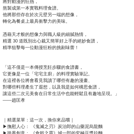
將對動漫的狂熱，
熬製成第一本實戰料理食譜。
他將那些存在於次元壁另一端的想像，
轉化為餐桌上最具衝擊力的美味。
憑藉天才般的想像力與職人級的細膩熱情，
精選 30 道既別出心裁又簡單好上手的絕妙食譜，
精準狙擊每一位動漫狂粉的挑剔味蕾！
「這不僅是一本傳授烹飪步驟的食譜書，
它更像是一位「宅宅主廚」的料理實驗筆記。
在這裡各位將會看見我讀了哪些有趣的漫畫、
對哪些料理產生了遐想，以及我是如何構思食譜，
讓這些二次元美食在日常生活中也能輕鬆且有趣地呈現。」
——趙匡孝
｜精選菜單：這一次，換你來品嚐｜
▶︎撫慰人心： 《鬼滅之刃》炭治郎的山藥泥烏龍麵
▶︎跨界創意： 《食戟之靈》城一郎的究極豆漿拉麵