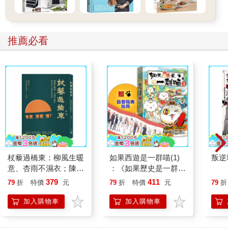
推薦必看
杖藜過橋東：柳風生暖
如果西遊是一群喵(1)
叛逆
意、杏雨不濕衣；陳亮
：《如果歷史是一群
恭談以心轉境的適齡漫
喵》作者最新力作，附
379
411
79
折
特價
元
79
折
特價
元
79
折
想
【首卷特典】拉頁
加入購物車
加入購物車