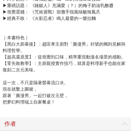
▶︎重磅話題： 《鏈鋸人》充滿愛（？）的梅子奶油乳酪醬
▶︎視覺震撼： 《咒術迴戰》宿儺手指風味酸辣鳳爪
▶︎經典不敗： 《火影忍者》鳴人最愛的一樂拉麵
｜本書特色｜
【黑白大廚幕後】：趙匡孝主廚對「撕漫男」封號的獨到見解與
料理哲學。
【超高還原度】：從視覺到口味，精準重現動漫名場景的感動。
【零失敗教學】：主廚親授實作技巧，就算是料理新手也能在家
復刻二次元美味。
這一次，不只是隔著螢幕流口水。
現在就繫上圍裙，
跟著「撕漫男」一起打破次元壁，
把夢幻料理端上自家餐桌！
作者