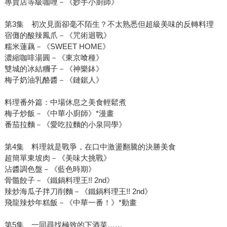
專賣店等級咖哩－《妙手小廚師》
第3集 初次見面卻毫不陌生？不太熟悉但超級美味的反轉料理
宿儺的酸辣鳳爪－《咒術迴戰》
糯米蓮藕－《SWEET HOME》
濃縮咖啡湯圓－《東京喰種》
雙城的冰結糰子－《神樂鉢》
梅子奶油乳酪醬－《鏈鋸人》
料理番外篇：中場休息之美食輕鬆煮
梅子炒飯－《中華小廚師》*漫畫
番茄拉麵－《愛吃拉麵的小泉同學》
第4集 料理就是戰爭，在口中激盪翻騰的決勝美食
超簡單東坡肉－《美味大挑戰》
沾醬調色盤－《藍色時期》
骨髓餃子－《鐵鍋料理王!! 2nd》
辣炒海瓜子拌刀削麵－《鐵鍋料理王!! 2nd》
飛龍辣炒年糕飯－《中華一番！》*動畫
第5集 一同尋找極致的下酒菜……