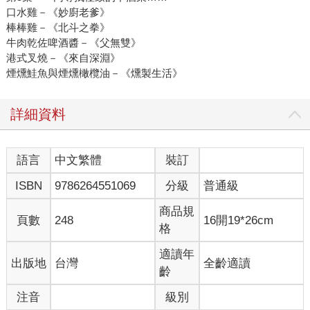
口水雞－《妙廚老爹》
棒棒雞－《北斗之拳》
牛肉乾佐啤酒醬－《父無雙》
港式叉燒－《來自深淵》
煙燻鮭魚與煙燻橄欖油－《燻製生活》
詳細資料
語言
中文繁體
裝訂
ISBN
9786264551069
分級
普通級
商品規
頁數
248
16開19*26cm
格
適讀年
出版地
台灣
全齡適讀
齡
注音
級別