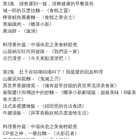
第1集 拯救遲到一族，清爽健康的早餐菜色
城一郎的豆漿拉麵－《食戟之靈》
檸香鯖魚蕎麥麵－《食戟之香吉士》
青椒鑲肉－《蠟筆小新》
蔥油餅－《漩渦》
料理番外篇：中場休息之美食輕鬆煮
山葵納豆吐司與披薩－《我們這一家》
古巴漢堡－《今天來點漢堡吧！》
第2集 肚子在咕嚕咕嚕叫了！我最愛的回血料理
山藥泥烏龍麵－《鬼滅之刃》
異世界香腸燉菜－《擁有超常技能的異世界流浪美食家》
祕製醬汁與傳說中的炒麵－《蠟筆小新劇場版：超級美味！B級美
食大逃亡》
法式多蜜醬燴飯－《紺田照的合法食譜》
牛腱湯飯－《與零廚藝妖精共度遊牧生活》
料理番外篇：中場休息之美食輕鬆煮
CP值之神，一樂拉麵－《火影忍者》