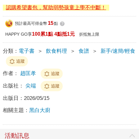
認購希望書包，幫助弱勢孩童上學不中斷！
15
預計最高可得金幣
點
?
100累1點 4點抵1元
HAPPY GO享
折抵無上限
分類：
電子書
＞
飲食料理
＞
食譜
＞
新手/速簡/輕食
追蹤
作者：
趙匡孝
追蹤
出版社：
尖端
追蹤
出版日：
2026/05/15
相關主題：
黑白大廚
活動訊息