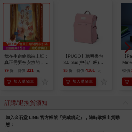
我在生命終點站上班：
【PUGO】聰明書包
【Pa
真正需要被安放的，其
3.0 plus(中低年級)藕
Min
實是留下來的人
粉 全新進化玩美上市
IC
331
4161
79
折
特價
元
95
折
特價
元
特價
加入購物車
加入購物車
訂購/退換貨須知
加入金石堂 LINE 官方帳號『完成綁定』，隨時掌握出貨動
態：