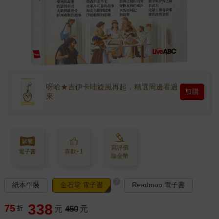
呀哈★吉伊卡哇旋風再起，精選周邊看過
加購
來
寫評價
電子書
喜歡+1
賺金幣
?
紙本平裝
金石堂 電子書
Readmoo 電子書
338
75
折
元
450
元