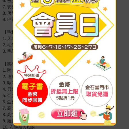
6. 被魔繩囚禁的芬里厄
7. 安德瓦利的戒指
8. 屠龍者齊格魯德
9. 巴德爾之死
【毛利神話】
1. 天地分離
2. 毛伊的大魚
3. 毛伊馴服太陽的故事
【英雄與傳奇故事】
1. 騎士的故事
2. 迪爾姆德的背叛
3. 歐辛與青春之國
4. 貝武夫
5. 亞瑟王傳奇故事
6. 亞瑟王與半身人
7. 高文爵士與瑞格蕾爾小姐的婚禮
8. 高文爵士與綠騎士
9. 羅賓漢與金箭
10. 布魯斯與蜘蛛