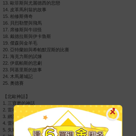
13. 歐菲斯與尤麗德西的悲戀
14. 皮革馬利翁的故事
15. 柏修斯傳奇
16. 貝烈勒豐與飛馬
17. 席修斯與牛頭怪
18. 戴德拉斯與伊卡魯斯
19. 傑森與金羊毛
20. 亞特蘭妲與希帕默涅斯的比賽
21. 海克力斯的試煉
22. 伊底帕斯的悲劇
23. 阿基里斯的故事
24. 木馬屠城記
25. 奧德賽
【北歐神話】
1. 三寶磨的神話
2. 雷神之鎚的由來
3. 綁架伊登
4. 雷神索爾的巨人國奇幻之旅
5. 失竊的神鎚