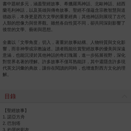
書中題材多元，涵蓋聖經故事、希臘羅馬神話、北歐神話、紐西
蘭毛利神話，以及英雄與傳奇故事。聖經不僅蘊含宗教智慧與道
德啟示，本身更是西方文學的重要經典；其他神話則展現了古代
人類的想像力與世界觀。雖然各自性質不同，卻共同深刻影響了
後世的文學、藝術與思想。
全書以「文學角度」切入，著重於故事結構、人物特質與文化影
響，而非神學或宗教論述。讀者既能欣賞聖經故事的優美與深遠
意涵，也能沉浸於其他神話的奇幻瑰麗，進一步拓展視野，深化
對世界名著的理解。許多故事不僅耳熟能詳，其中還隱含許多現
代英文詞彙的典故，讓你在閱讀的同時，也增進對西方文化的理
解。
目錄
【聖經故事】
1. 諾亞方舟
2. 巴別塔
3. 約瑟的彩衣