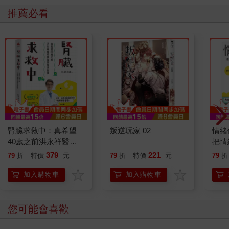
推薦必看
腎臟求救中：真希望
叛逆玩家 02
情緒
40歲之前洪永祥醫師
把情
就告訴我這些事
誰都
379
221
79
折
特價
元
79
折
特價
元
79
折
加入購物車
加入購物車
您可能會喜歡