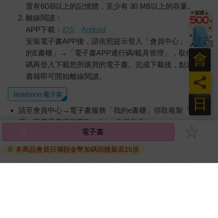
置有6GB以上的記憶體，至少有 30 MB以上的容量。
離線閱讀：
APP下載：
iOS
Android
安裝電子書APP後，請依照提示登入「會員中心」→「我
的E書櫃」→「電子書APP通行碼/載具管理」，取得通行
會
碼再登入下載您所購買的電子書。完成下載後，點選任一
書籍即可開始離線閱讀。
員
日
請至會員中心→電子書服務「我的e書櫃」領取複製『兌換
碼』至電子書服務商Readmoo進行兌換。
電子書
退換貨須知：
※ 本商品會員日滿額金幣加碼回饋最高15倍
因版權保護，您在金石堂所購買的電子書僅能以金石堂專屬
的閱讀軟體開啟閱讀，無法以其他閱讀器或直接下載檔案。
依據「消費者保護法」第19條及行政院消費者保護處公告之
「通訊交易解除權合理例外情事適用準則」，非以有形媒介
提供之數位內容或一經提供即為完成之線上服務，經消費者
事先同意始提供。（如：電子書、電子雜誌、下載版軟體、