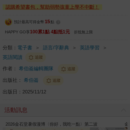
認購希望書包，幫助弱勢孩童上學不中斷！
15
預計最高可得金幣
點
?
100累1點 4點抵1元
HAPPY GO享
折抵無上限
分類：
電子書
＞
語言/字辭典
＞
英語學習
＞
英語閱讀
追蹤
作者：
希伯崙編輯團隊
追蹤
出版社：
希伯崙
追蹤
出版日：
2025/11/12
活動訊息
金石堂2026海外優惠：電子書