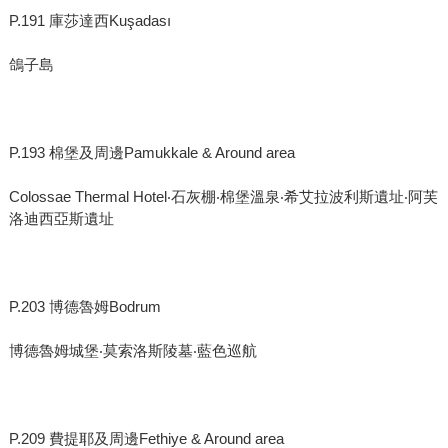
P.191 庫莎達西Kuşadası
鴿子島
P.193 棉堡及周邊Pamukkale & Around area
Colossae Thermal Hotel‧石灰棚‧棉堡溫泉‧希艾拉波利斯遺址‧阿芙
洛迪西亞斯遺址
P.203 博德魯姆Bodrum
博德魯姆城堡‧莫索洛斯陵墓‧藍色巡航
P.209 費提耶及周邊Fethiye & Around area