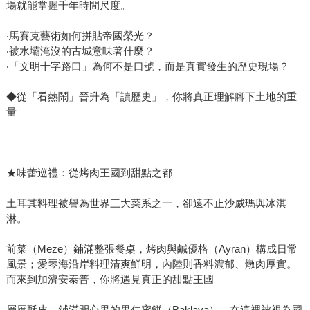
場就能掌握千年時間尺度。
‧馬賽克藝術如何拼貼帝國榮光？
‧被水壩淹沒的古城意味著什麼？
‧「文明十字路口」為何不是口號，而是真實發生的歷史現場？
◆從「看熱鬧」晉升為「讀歷史」，你將真正理解腳下土地的重
量
★味蕾巡禮：從烤肉王國到甜點之都
土耳其料理被譽為世界三大菜系之一，卻遠不止沙威瑪與冰淇
淋。
前菜（Meze）鋪滿整張餐桌，烤肉與鹹優格（Ayran）構成日常
風景；愛琴海沿岸料理清爽鮮明，內陸則香料濃郁、燉肉厚實。
而來到加濟安泰普，你將遇見真正的甜點王國——
層層酥皮、鋪滿開心果的果仁蜜餅（Baklava），在這裡被視為國