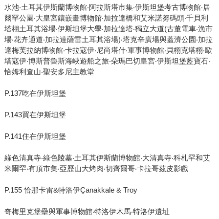
水池‧土耳其伊斯蘭博物館‧阿拉斯塔市集‧伊斯坦堡考古博物館‧居
爾罕公園‧大皇宮鑲嵌畫博物館‧加拉達橋和艾米諾努碼頭‧千貝利
塔栩土耳其浴場‧伊斯坦堡大學‧加拉達塔‧獨立大道(古董電車‧漁市
場‧花卉通道‧加拉達薩雷土耳其浴場)‧塔克辛廣場與蓋濟公園‧加拉
達梅芙拉納博物館‧卡拉寇伊‧尼尚塔什‧軍事博物館‧貝栩克塔栩‧歐
塔寇伊‧博斯普魯斯海峽遊船之旅‧朵瑪巴切皇宮‧伊斯坦堡藍寶石‧
恰姆利查山‧聖安多尼主教堂
P.137吃在伊斯坦堡
P.143買在伊斯坦堡
P.141住在伊斯坦堡
綠色清真寺‧綠色陵墓‧土耳其伊斯蘭博物館‧大清真寺‧科札罕和艾
米爾罕‧有頂市集‧亞歷山大烤肉‧切齊爾哥‧卡拉哥茲皮影戲
P.155 恰那卡雷&特洛伊Ҫanakkale & Troy
奇梅里克堡壘與軍事博物館‧特洛伊木馬‧特洛伊遺址