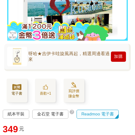
呀哈★吉伊卡哇旋風再起，精選周邊看過
加購
來
寫評價
電子書
喜歡+1
賺金幣
?
紙本平裝
金石堂 電子書
Readmoo 電子書
349
元