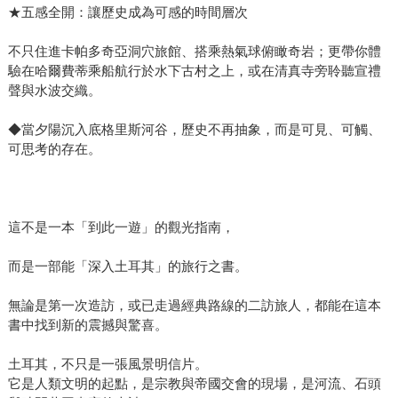
★五感全開：讓歷史成為可感的時間層次
不只住進卡帕多奇亞洞穴旅館、搭乘熱氣球俯瞰奇岩；更帶你體
驗在哈爾費蒂乘船航行於水下古村之上，或在清真寺旁聆聽宣禮
聲與水波交織。
◆當夕陽沉入底格里斯河谷，歷史不再抽象，而是可見、可觸、
可思考的存在。
這不是一本「到此一遊」的觀光指南，
而是一部能「深入土耳其」的旅行之書。
無論是第一次造訪，或已走過經典路線的二訪旅人，都能在這本
書中找到新的震撼與驚喜。
土耳其，不只是一張風景明信片。
它是人類文明的起點，是宗教與帝國交會的現場，是河流、石頭