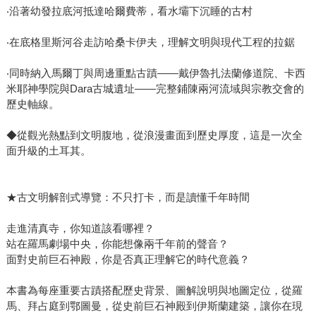
‧沿著幼發拉底河抵達哈爾費蒂，看水壩下沉睡的古村
‧在底格里斯河谷走訪哈桑卡伊夫，理解文明與現代工程的拉鋸
‧同時納入馬爾丁與周邊重點古蹟——戴伊魯扎法蘭修道院、卡西
米耶神學院與Dara古城遺址——完整鋪陳兩河流域與宗教交會的
歷史軸線。
◆從觀光熱點到文明腹地，從浪漫畫面到歷史厚度，這是一次全
面升級的土耳其。
★古文明解剖式導覽：不只打卡，而是讀懂千年時間
走進清真寺，你知道該看哪裡？
站在羅馬劇場中央，你能想像兩千年前的聲音？
面對史前巨石神殿，你是否真正理解它的時代意義？
本書為每座重要古蹟搭配歷史背景、圖解說明與地圖定位，從羅
馬、拜占庭到鄂圖曼，從史前巨石神殿到伊斯蘭建築，讓你在現