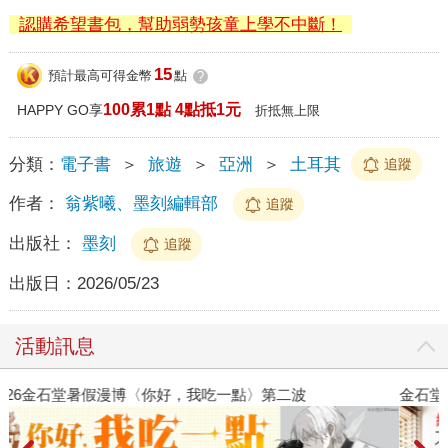
認購希望書包，幫助弱勢孩童上學不中斷！
15
預計最高可得金幣
點
?
100累1點 4點抵1元
HAPPY GO享
折抵無上限
分類：
電子書
＞
旅遊
＞
亞洲
＞
土耳其
追蹤
作者：
翁紫曦、墨刻編輯部
追蹤
出版社：
墨刻
追蹤
出版日：
2026/05/23
活動訊息
金石堂2026海外優惠：電子書