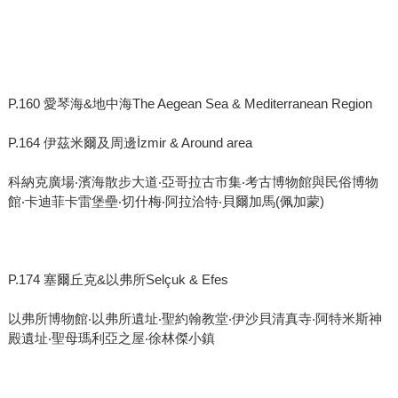
P.160 愛琴海&地中海The Aegean Sea & Mediterranean Region
P.164 伊茲米爾及周邊İzmir & Around area
科納克廣場‧濱海散步大道‧亞哥拉古市集‧考古博物館與民俗博物
館‧卡迪菲卡雷堡壘‧切什梅‧阿拉洽特‧貝爾加馬(佩加蒙)
P.174 塞爾丘克&以弗所Selçuk & Efes
以弗所博物館‧以弗所遺址‧聖約翰教堂‧伊沙貝清真寺‧阿特米斯神
殿遺址‧聖母瑪利亞之屋‧徐林傑小鎮