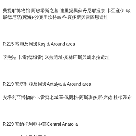
費提耶博物館‧阿敏塔斯之墓‧達里揚與蘇丹尼耶溫泉‧卡亞寇伊‧歐
履德尼茲(死海)‧沙克里坎特峽谷‧襄多斯與雷圖恩遺址
P.215 喀煦及周邊Kaş & Around area
喀煦港‧卡雷(德姆雷)‧米拉遺址‧奧林匹斯與凱米拉遺址
P.219 安塔利亞及周邊Antalya & Around area
安塔利亞博物館‧卡雷齊老城區‧佩爾格‧阿斯班多斯‧席德‧杜頓瀑布
P.229 安納托利亞中部Central Anatolia