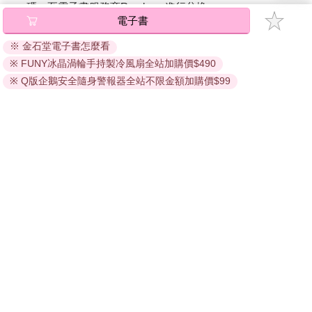
碼』至電子書服務商Readmoo進行兌換。
電子書
退換貨須知：
※ 金石堂電子書怎麼看
因版權保護，您在金石堂所購買的電子書僅能以金石堂專屬
※ FUNY冰晶渦輪手持製冷風扇全站加購價$490
的閱讀軟體開啟閱讀，無法以其他閱讀器或直接下載檔案。
依據「消費者保護法」第19條及行政院消費者保護處公告之
※ Q版企鵝安全隨身警報器全站不限金額加購價$99
「通訊交易解除權合理例外情事適用準則」，非以有形媒介
提供之數位內容或一經提供即為完成之線上服務，經消費者
事先同意始提供。（如：電子書、電子雜誌、下載版軟體、
虛擬商品…等），
不受「網購服務需提供七日鑑賞期」的限
制
。為維護您的權益，建議您先使用「試閱」功能後再付款
購買。