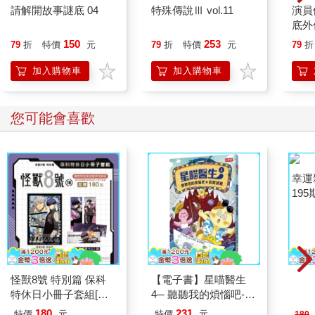
請解開故事謎底 04
特殊傳說Ⅲ vol.11
演員
底外
150
253
79
折
特價
元
79
折
特價
元
79
折
加入購物車
加入購物車
您可能會喜歡
怪獸8號 特別篇 保科
【電子書】星喵醫生
幸運
特休日小冊子套組[限
4─ 聽聽我的煩惱吧-假
195
加購]
期挑戰
180
231
特價
元
特價
元
180