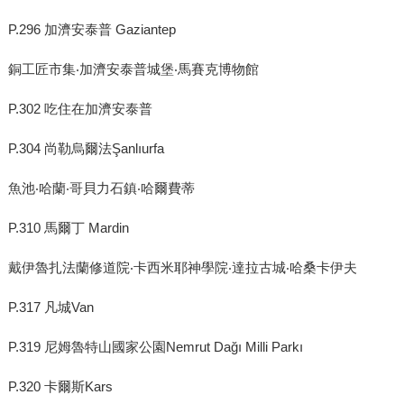
P.296 加濟安泰普 Gaziantep
銅工匠市集‧加濟安泰普城堡‧馬賽克博物館
P.302 吃住在加濟安泰普
P.304 尚勒烏爾法Şanlıurfa
魚池‧哈蘭‧哥貝力石鎮‧哈爾費蒂
P.310 馬爾丁 Mardin
戴伊魯扎法蘭修道院‧卡西米耶神學院‧達拉古城‧哈桑卡伊夫
P.317 凡城Van
P.319 尼姆魯特山國家公園Nemrut Dağı Milli Parkı
P.320 卡爾斯Kars