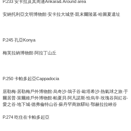
P.233 安卡拉及其周邊Ankara& Around area
安納托利亞文明博物館‧安卡拉大城堡‧凱末爾陵墓‧哈圖夏遺址
P.245 孔亞Konya
梅芙拉納博物館‧阿拉丁山丘
P.250 卡帕多起亞Cappadocia
居勒梅‧居勒梅戶外博物館‧烏奇沙‧鴿子谷‧歐塔希沙‧熱氣球之旅‧于
爾居普‧策爾維戶外博物館‧帕夏貝‧阿凡諾斯‧恰烏辛‧玫瑰谷與紅谷‧
愛之谷‧地下城‧德弗倫特山谷‧蘇丹罕商旅驛站‧鄂赫拉拉峽谷
P.274 吃住在卡帕多起亞