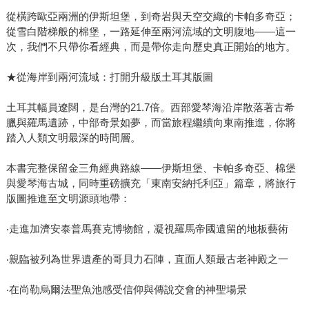
從橫跨歐亞兩洲的伊斯坦堡，到奇岩與天空交織的卡帕多奇亞；
從雪白階梯般的棉堡，一路延伸至兩河流域的文明腹地——這一
次，我們不只帶你看經典，而是帶你走向歷史真正開始的地方。
★從海岸到兩河流域：打開升級版土耳其版圖
土耳其幅員遼闊，是台灣的21.7倍。西部愛琴海沿岸散落著古希
臘與羅馬遺跡，中部奇景如夢，而當旅程繼續向東南推進，你將
踏入人類文明最深的時間層。
本書完整保留金三角經典路線——伊斯坦堡、卡帕多奇亞、棉堡
與愛琴海古城，同時重磅擴充「東南安納托利亞」篇章，將旅行
版圖推進至文明源頭地帶：
‧走進加濟安泰普馬賽克博物館，凝視羅馬帝國遺留的地板藝術
‧親臨被列為世界遺產的哥貝力石陣，直面人類最古老神殿之一
‧在尚勒烏爾法聖魚池感受信仰與傳說交會的神聖場景