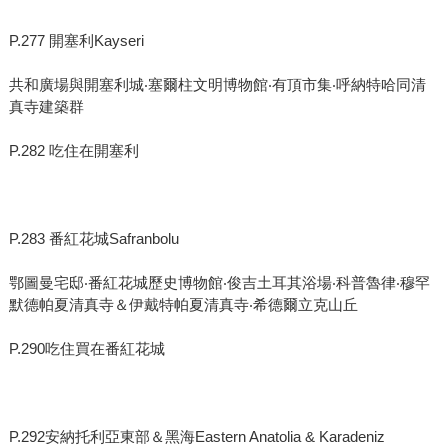
P.277 開塞利Kayseri
共和廣場與開塞利城‧塞爾柱文明博物館‧有頂市集‧呼納特哈同清
真寺建築群
P.282 吃住在開塞利
P.283 番紅花城Safranbolu
鄂圖曼宅邸‧番紅花城歷史博物館‧俊吉土耳其浴場‧科普魯律‧穆罕
默德帕夏清真寺＆伊戴特帕夏清真寺‧希德爾立克山丘
P.290吃住買在番紅花城
P.292安納托利亞東部＆黑海Eastern Anatolia & Karadeniz