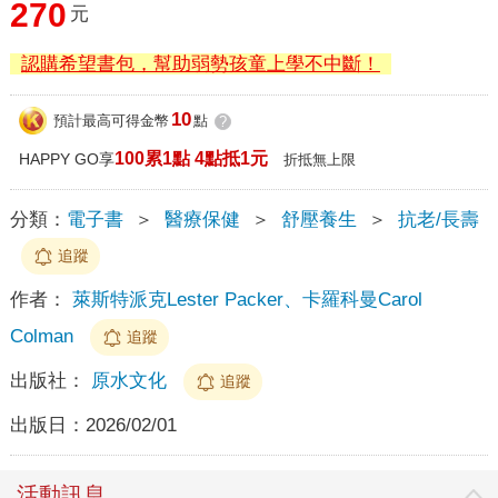
270
元
認購希望書包，幫助弱勢孩童上學不中斷！
10
預計最高可得金幣
點
?
100累1點 4點抵1元
HAPPY GO享
折抵無上限
分類：
電子書
＞
醫療保健
＞
舒壓養生
＞
抗老/長壽
追蹤
作者：
萊斯特派克Lester Packer、卡羅科曼Carol
Colman
追蹤
出版社：
原水文化
追蹤
出版日：
2026/02/01
活動訊息