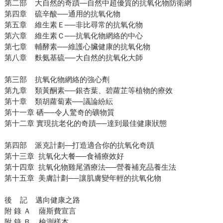
第二部 大自然的奇蹟—自然中超優質的抗氧化物防衛網
第四章 硫辛酸──通用的抗氧化物
第五章 維生素Ｅ──非比尋常的抗氧化物
第六章 維生素Ｃ──抗氧化物網絡的中心
第七章 輔酵素──維護心臟健康的抗氧化物
第八章 麩氨基硫──大自然的抗氧化大師
第三部 抗氧化物網絡的強心劑
第九章 類黃酮素──銀杏葉、碧蘿芷等植物的療效
第十章 類胡蘿蔔素──議論紛紜
第十一章 硒──令人驚奇的礦物質
第十二章 實現抗老化的奇蹟──達到最佳健康狀態
第四部 派克計劃—打造適合你的抗氧化奇蹟
第十三章 抗氧化大餐──食補療效好
第十四章 抗氧化物雞尾酒療法──營養補充品養生法
第十五章 美膚計劃──讓肌膚變年輕的抗氧化物
後 記 邁向健康之路
附 錄 Ａ 薩斯費宣言
附 錄 Ｂ 檢測樣本