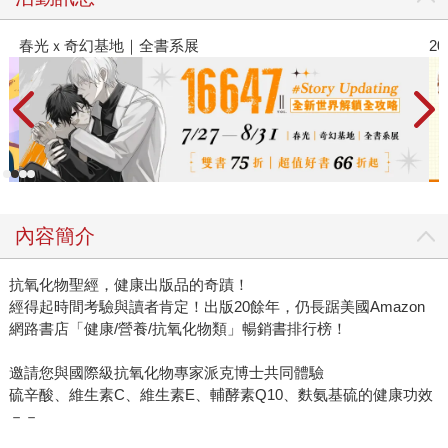
2026金石堂暑假漫博〈你好，我吃一點〉第二波
金
內容簡介
抗氧化物聖經，健康出版品的奇蹟！
經得起時間考驗與讀者肯定！出版20餘年，仍長踞美國Amazon
網路書店「健康/營養/抗氧化物類」暢銷書排行榜！
邀請您與國際級抗氧化物專家派克博士共同體驗
硫辛酸、維生素C、維生素E、輔酵素Q10、麩氨基硫的健康功效
－－