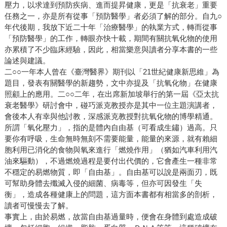
壓力，以求達到預防疾病、進而提昇健康，更是「抗衰老」重要
任務之一，亦是所有從事「預防醫學」者必須了解的部分。自九○
年代後期，我放下近二十年「治療醫學」的執業方式，轉而從事
「預防醫學」的工作，轉眼亦快十載，期間有關抗氧化物的使用
亦累積了不少臨床經驗，因此，相當樂意與讀者分享本書的一些
論述與建議。
二○○一年本人曾在《臺灣醫界》期刊以「21世紀健康新思維」為
題目，發表有關醫學的新趨勢，文中亦提及「抗氧化物」在健康
照顧上的應用。二○○二年，在出席新加坡舉行的第一屆《亞太抗
衰老醫學》研討會中，碰巧派克教授亦是其中一位主題演講者，
會後本人有幸與他討教，深感派克教授對抗氧化物的博學精通。
所謂「氧化壓力」，指的是體內自由基（可看成生鏽）過高。只
要你有呼吸，生命無時無刻不需要能量，能量的來源，就有賴細
胞利用已消化的食物與氧來進行「燃燒作用」（猶如汽車利用汽
油來驅動），不過燃燒過程是要付出代價的，它會產生一種非常
不穩定的易燃物質，即「自由基」。自由基可以說是兩面刃，既
可幫助身體去殲滅入侵的細菌、病毒等，但亦可因發生「失
衡」，造成各種健康上的問題，這方面本書都有相當多的剖析，
讀者可慢慢去了解。
事實上，由於易燃，故當自由基過量時，便會在身體到處造成破