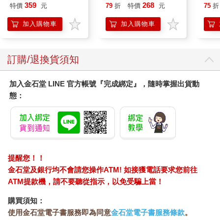
IM00B11PK
平安
359
268
特價
元
79
折
特價
元
75
折
抹草
另有
加入購物車
加入購物車
訂購/退換貨須知
加入金石堂 LINE 官方帳號『完成綁定』，隨時掌握出貨動
態：
提醒您！！
金石堂及銀行均不會請您操作ATM! 如接獲電話要求您前往
ATM提款機，請不要聽從指示，以免受騙上當！
購買須知：
使用金石堂電子書服務即為同意
金石堂電子書服務條款
。