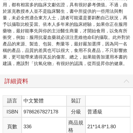
用，都有相當多的臨床文獻佐證，具有很好參考價值。不過，由
於派克教授本人並不是臨床醫生，書中所提供的一些用法與劑
量，未必全然適合東方人士，讀者可能還是要斟酌自己狀況，再
予以攝取比較妥當。依本人多年來的臨床經驗，如果你正在服用
藥物，最好能事先與你的主治醫生商量，才開始食用，以免有所
衝突，例如：服用抗凝血藥就必須注意維他命E的攝取。此外對於
產品的來源、製造、包裝、劑量等，最好嚴加選擇，因為同一名
稱的產品，品質的差異也可以很大，食用不良產品，不只影響效
果，更可能帶來適得其反的傷害。總之，如果能善加運用本書的
建議，應該對「抗氧化物」有很好的認識，從而提昇你的健康。
詳細資料
語言
中文繁體
裝訂
ISBN
9786267827178
分級
普通級
商品規
頁數
336
21*14.8*1.80
格