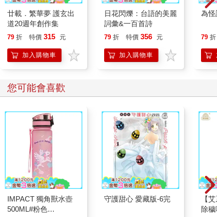
廿載．繁華夢 護玄出
日花閃爍：台語的美麗
為怪
道20週年創作集
詞彙&一百首詩
315
356
79
折
特價
元
79
折
特價
元
79
折
加入購物車
加入購物車
您可能會喜歡
IMPACT 獨角獸水壺
守護甜心 愛藏版-6完
【艾
500ML#粉色
除穢