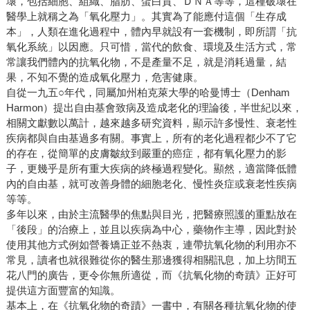
壞，包括細胞、組織、脂肪、蛋白質、ＤＮＡ等等，這種破壞在
醫學上就稱之為「氧化壓力」。其實為了能應付這個「生存成
本」，人類在進化過程中，體內早就設有一套機制，即所謂「抗
氧化系統」以因應。只可惜，當代的飲食、環境及生活方式，常
常讓我們體內的抗氧化物，不是產量不足，就是消耗過量，結
果，不知不覺的造成氧化壓力，危害健康。
自從一九五○年代，同屬加州柏克萊大學的哈曼博士（Denham
Harmon）提出自由基會致病及造成老化的理論後，半世紀以來，
相關文獻數以萬計，越來越多研究資料，顯示許多慢性、衰老性
疾病都與自由基過多有關。事實上，所有的老化過程都少不了它
的存在，從簡單的皮膚皺紋到嚴重的癌症，都有氧化壓力的影
子，更幾乎是所有重大疾病的終極過程變化。顯然，適當降低體
內的自由基，就可改善身體的細胞老化、慢性炎症或衰老性疾病
等等。
多年以來，由於主流醫學的焦點與目光，把醫療照護的重點放在
「後段」的治療上，並且以疾病為中心，藥物作主導，因此對於
使用其他方式例如營養矯正並不熱衷，連帶抗氧化物的利用亦不
常見，讀者也就很難從你的醫生那邊獲得相關訊息，加上坊間五
花八門的廣告，更令你無所適從，而《抗氧化物的奇蹟》正好可
提供這方面豐富的知識。
基本上，在《抗氧化物的奇蹟》一書中，有關各種抗氧化物的使