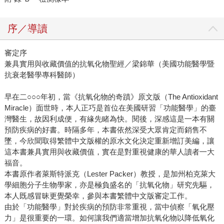
序／導讀
審定序
兼具實用與收藏價值的抗氧化物聖經／梁錦華（美國功能醫學暨
抗衰老醫學專科醫師）
早在二○○○年初，當《抗氧化物的奇蹟》原文版（The Antioxidant
Miracle）面世時，本人正巧是首位在美國研習「功能醫學」的臺
灣醫生，故因利成便，有緣先睹為快。閱後，深感這是一本有關
預防疾病的好書。時隔多年，本書依然深受大眾肯定而銷售不
墜，今欣聞取得繁體中文版權的原水文化決定重新增訂美編，讓
這本書兼具實用與收藏價值，實在是對重視健康的華人讀者一大
福音。
本書原作者萊斯特派克（Lester Packer）教授，是加州柏克萊大
學細胞分子生物學家，亦是極負盛名的「抗氧化物」研究先驅，
本人既感冒昧更覺榮幸，參與本書繁體中文版審定工作。
由於「功能醫學」對於疾病的預防非常重視，當中偵察「氧化壓
力」是很重要的一環。如何讓我們適當增加抗氧化物以降低氧化