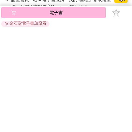
碼』至電子書服務商Readmoo進行兌換。
電子書
退換貨須知：
※ 金石堂電子書怎麼看
因版權保護，您在金石堂所購買的電子書僅能以金石堂專屬
的閱讀軟體開啟閱讀，無法以其他閱讀器或直接下載檔案。
依據「消費者保護法」第19條及行政院消費者保護處公告之
「通訊交易解除權合理例外情事適用準則」，非以有形媒介
提供之數位內容或一經提供即為完成之線上服務，經消費者
事先同意始提供。（如：電子書、電子雜誌、下載版軟體、
虛擬商品…等），
不受「網購服務需提供七日鑑賞期」的限
制
。為維護您的權益，建議您先使用「試閱」功能後再付款
購買。