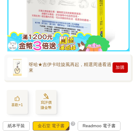
呀哈★吉伊卡哇旋風再起，精選周邊看過
加購
來
寫評價
喜歡+1
賺金幣
?
紙本平裝
金石堂 電子書
Readmoo 電子書