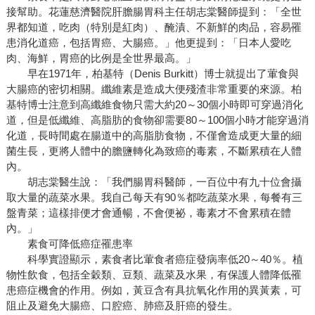
接幫助。花蓮慈濟醫院肝膽腸胃科主任胡志棠醫師提到：「全世
界都知道，吃肉（特別是紅肉）、醃漬、不新鮮的肉品，容易罹
患消化道癌，包括胃癌、大腸癌。」他更提到：「日本人愛吃
肉、海鮮，胃癌的比例是全世界最高。」
早在1971年，柏基特（Denis Burkitt）博士就提出了葷食與
大腸癌的密切相關。纖維素是造成大便殘渣非常重要的來源。柏
基特博士注意到高纖維食物只需大約20～30個小時即可穿過消化
道，但是低纖維、高脂肪的食物卻需要80～100個小時才能穿過消
化道，長時間處在腸道中的高脂肪食物，不僅會造成更大量的細
菌生長，更將人體中的膽鹽轉化為致癌的毒素，不斷累積在人體
內。
胡志棠醫生說：「我們腸胃科醫師，一百位中有九十位會攝
取大量的蔬菜水果。我自己每天有90％都吃蔬菜水果，每餐有三
盤青菜；這樣排便才會通暢，不會便祕，毒素才不會累積在體
內。」
素食可降低癌症罹患率
科學實證顯示，素食者比葷食者癌症發病率低20～40％。植
物性飲食，包括全穀類、豆類、蔬菜及水果，有保護人體降低罹
患癌症機會的作用。例如，黃豆含有具抗氧化作用的異黃素，可
阻止及避免大腸癌、口腔癌、肺癌及肝癌的發生。