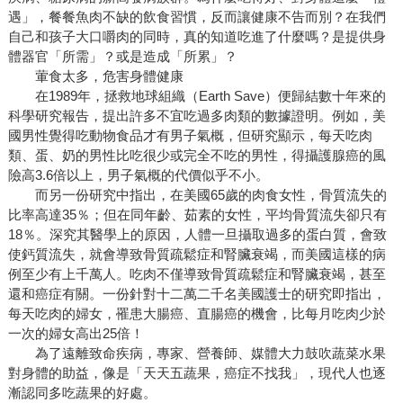
遇」，餐餐魚肉不缺的飲食習慣，反而讓健康不告而別？在我們
自己和孩子大口嚼肉的同時，真的知道吃進了什麼嗎？是提供身
體器官「所需」？或是造成「所累」？
葷食太多，危害身體健康
在1989年，拯救地球組織（Earth Save）便歸結數十年來的
科學研究報告，提出許多不宜吃過多肉類的數據證明。例如，美
國男性覺得吃動物食品才有男子氣概，但研究顯示，每天吃肉
類、蛋、奶的男性比吃很少或完全不吃的男性，得攝護腺癌的風
險高3.6倍以上，男子氣概的代價似乎不小。
而另一份研究中指出，在美國65歲的肉食女性，骨質流失的
比率高達35％；但在同年齡、茹素的女性，平均骨質流失卻只有
18％。深究其醫學上的原因，人體一旦攝取過多的蛋白質，會致
使鈣質流失，就會導致骨質疏鬆症和腎臟衰竭，而美國這樣的病
例至少有上千萬人。吃肉不僅導致骨質疏鬆症和腎臟衰竭，甚至
還和癌症有關。一份針對十二萬二千名美國護士的研究即指出，
每天吃肉的婦女，罹患大腸癌、直腸癌的機會，比每月吃肉少於
一次的婦女高出25倍！
為了遠離致命疾病，專家、營養師、媒體大力鼓吹蔬菜水果
對身體的助益，像是「天天五蔬果，癌症不找我」，現代人也逐
漸認同多吃蔬果的好處。