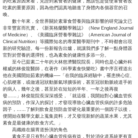
的吃素原因來看，見證到素食者的健康，應該也是促使葷食者改
吃素的重要原因，因為他們認真地聽進了身體內各個器官的召
喚。
數十年來，全世界關於素葷食營養與臨床影響的研究論文已
非常豐富而扎實，《新英格蘭醫學雜誌》（New England Journal
of Medicine）、《美國臨床營養學雜誌》（American Journal of
Clinical Nutrition）等國際知名的專業醫學期刊中，不時都會出現
新的研究驗證。每一份新報告出爐，就讓我們多了解一點身體器
官對於營養的選擇性，也為素食的健康性多添一分。
至今已茹素二十年的大林慈濟醫院院長，同時也是心臟外科
權威的林俊龍醫師，在著作《科學素食快樂吃》書中序言裡道出
他在美國開始茹素的機緣──「在我的臨床經驗中，罹患狹心症、
心肌梗塞，或做過冠狀動脈氣球擴張術，甚至冠狀動脈繞道手術
的病人，幾年之後，甚至於在短短的半年、一年之後再復
發……」林俊龍院長深深感受，「就這樣，我開始對心臟血管疾
病的預防，作深入的探討，才發現導致心臟血管疾病的許多危險
因子，……了解到飲食是預防血管硬化最重要的一個因子以後，
便開始在醫學文獻上蒐集資料，才又發現新鮮的蔬菜水果，尤其
素食是最健康的飲食方式。」
高纖維在腸胃道扮演的角色
素食不是只有對心臟血管疾病有益，對於消化道系統更有直