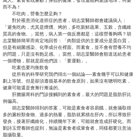
萬人。素食者既兼顧了身體的健康，發現還能夠愛護地球，何樂
而不為！
不吃肉，營養怎麼足夠？
對於罹患消化道癌症的患者，胡志棠醫師都會建議病人：
「避免吃肉，尤其是煙燻、烤的，多吃新鮮蔬果、五榖，含纖維
質高的食物。」當然，病人第一個反應都是：這樣營養夠嗎？胡
志棠醫師簡單而肯定地回答：「肉類提供的主要成分是蛋白質，
但是有細菌感染、化學成分在裡面。而素食，並不會有營養不均
的問題，只是沒有飽足感。」當然，胡志棠醫師會順道送給患者
一個禮物，那就是跟他們說：「要運動」。
吃素也要均衡飲食
從所有的科學研究我們得出一個結論──素食幾乎可以和健康
劃上等號。但是卻須遵循基本的飲食原則，如果沒有聰明吃素，
健康可能還是會漸行漸遠的。
肝膽腸胃科的門診接觸到的素食者，最大的問題是脂肪肝比
例偏高。
胡志棠醫師得到的答案，可能是素食者容易餓，就會攝取很
多的澱粉類食物、過多的熱量，脂肪就累積在肝內，所以導致肝
發炎，接著肝纖維化，持續幾年下來，可能就會造成肝硬化。而
劉詩玉營養師也提到，無論是素食者或葷食者，同樣都要注意油
脂攝取量。