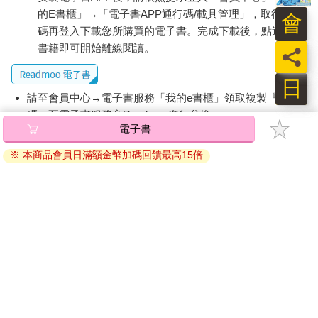
的E書櫃」→「電子書APP通行碼/載具管理」，取得通行
會
碼再登入下載您所購買的電子書。完成下載後，點選任一
書籍即可開始離線閱讀。
員
日
請至會員中心→電子書服務「我的e書櫃」領取複製『兌換
碼』至電子書服務商Readmoo進行兌換。
電子書
退換貨須知：
※ 本商品會員日滿額金幣加碼回饋最高15倍
因版權保護，您在金石堂所購買的電子書僅能以金石堂專屬
的閱讀軟體開啟閱讀，無法以其他閱讀器或直接下載檔案。
依據「消費者保護法」第19條及行政院消費者保護處公告之
「通訊交易解除權合理例外情事適用準則」，非以有形媒介
提供之數位內容或一經提供即為完成之線上服務，經消費者
事先同意始提供。（如：電子書、電子雜誌、下載版軟體、
虛擬商品…等），
不受「網購服務需提供七日鑑賞期」的限
制
。為維護您的權益，建議您先使用「試閱」功能後再付款
購買。