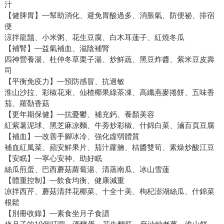
汁
【健脾胃】—幫助消化、避免胃酸過多、消脹氣、防便祕、排宿
便
涼拌龍鬚、小米粥、花生豆腐、白木耳蓮子、紅燒冬瓜
【補腎】—益氣補血、滋陰補腎
四神營養湯、杜仲冬草栗子湯、炒鮮蔬、黑豆炸醬、紫米豆皮壽
司
【平衡免疫力】—預防感冒、抗過敏
淮山沙拉、彩椒花束、仙楂椰果綠茶凍、高纖燕麥捲餅、五味香
茄、羅勒香菇
【更年期保健】—抗憂鬱、補充鈣、養顏美容
紅紫薯泥球、黑芝麻凉麵、牛蒡炒彩椒、什錦白菜、滷百頁豆腐
【補血】—改善手腳冰冷、強化虛弱體質
補血紅風菜、蘋安鮮果片、茄汁蘿腩、桔醬雙筍、素燥炒酸江豆
【安眠】—寧心安神、助好眠
絲瓜煎蛋、巴西蘑菇蘿蔔湯、清蒸南瓜、冰山雪蓮
【體重控制】—飲食均衡、健康減重
凉拌西芹、蘑菇清拌花椰菜、十全十美、枸杞澎湖絲瓜、什錦菜
根鬆
【別冊收錄】—素食坐月子食譜