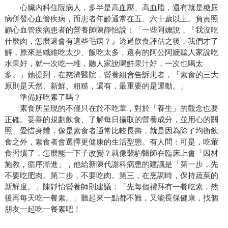
心臟內科住院病人，多半是高血壓、高血脂，還有就是糖尿
病併發心血管疾病，而患者年齡通常在五、六十歲以上。負責照
顧心血管疾病患者的營養師陳靜怡說：「一些阿嬤說，『我沒吃
什麼肉，怎麼還會有這些毛病？』透過飲食評估之後，我們才了
解，原來是纖維吃太少、飯吃太多，還有的阿公阿嬤聽人家說吃
水果好，就一次吃一堆，聽人家說喝鮮果汁好，一次也喝太
多。」她提到，在慈濟醫院，營養組會告訴患者，「素食的三大
原則是天然、新鮮、粗糙，還有，最重要的是運動。」
準備好吃素了嗎？
素食所呈現的不僅只在於不吃葷，對於「養生」的觀念也要
正確。妥善的規劃飲食、了解每日攝取的營養成分，並用心的關
照、愛惜身體，像是素食者通常比較長壽，就是因為除了均衡飲
食之外，素食者會選擇更健康的生活型態。有人問：可是，吃葷
食習慣了，怎麼能一下子改變？就像裴馰醫師在臨床上會「因材
施教，循序漸進」，他給新陳代謝科病患的建議是「第一步，先
不要吃肥肉。第二步，不要吃肉。第三，在烹調時，保持蔬菜的
新鮮度。」陳靜怡營養師則建議：「先每個禮拜有一餐吃素，然
後再每天吃一餐素。」聽起來一點都不難，又能長保健康，找個
朋友一起吃一餐素吧！