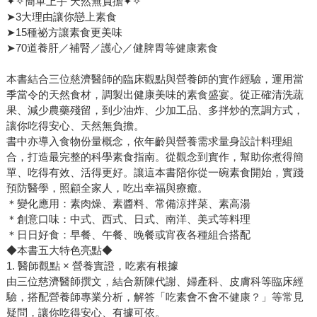
✦✧簡單上手 天然無負擔✦✧
➤3大理由讓你戀上素食
➤15種祕方讓素食更美味
➤70道養肝／補腎／護心／健脾胃等健康素食
本書結合三位慈濟醫師的臨床觀點與營養師的實作經驗，運用當
季當令的天然食材，調製出健康美味的素食盛宴。從正確清洗蔬
果、減少農藥殘留，到少油炸、少加工品、多拌炒的烹調方式，
讓你吃得安心、天然無負擔。
書中亦導入食物份量概念，依年齡與營養需求量身設計料理組
合，打造最完整的科學素食指南。從觀念到實作，幫助你煮得簡
單、吃得有效、活得更好。讓這本書陪你從一碗素食開始，實踐
預防醫學，照顧全家人，吃出幸福與療癒。
＊變化應用：素肉燥、素醬料、常備涼拌菜、素高湯
＊創意口味：中式、西式、日式、南洋、美式等料理
＊日日好食：早餐、午餐、晚餐或宵夜各種組合搭配
◆本書五大特色亮點◆
1. 醫師觀點 × 營養實證，吃素有根據
由三位慈濟醫師撰文，結合新陳代謝、婦產科、皮膚科等臨床經
驗，搭配營養師專業分析，解答「吃素會不會不健康？」等常見
疑問，讓你吃得安心、有據可依。