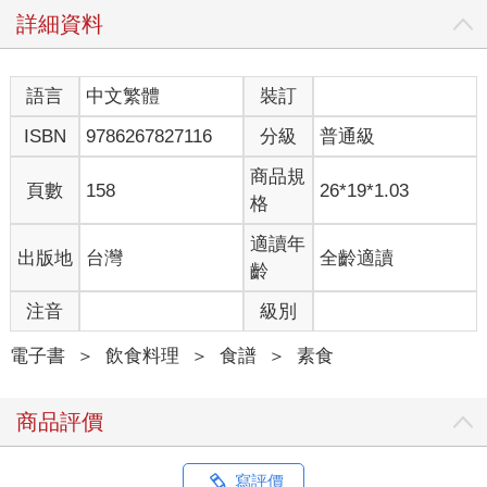
詳細資料
語言
中文繁體
裝訂
ISBN
9786267827116
分級
普通級
商品規
頁數
158
26*19*1.03
格
適讀年
出版地
台灣
全齡適讀
齡
注音
級別
電子書
＞
飲食料理
＞
食譜
＞
素食
商品評價
寫評價