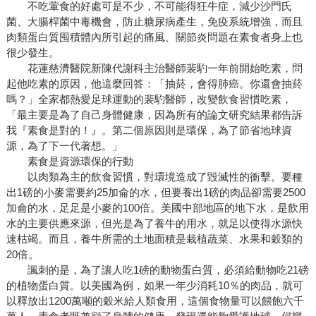
不吃葷食的好處可是不少，不可能得狂牛症，減少沙門氏
菌、大腸桿菌中毒機會，防止糖尿病產生，免疫系統增強，而且
肉類蛋白質囤積體內所引起的痛風、關節炎問題在素食者身上也
很少發生。
花蓮慈濟醫院新陳代謝科主治醫師裴馰一年前開始吃素，問
起他吃素的原因，他這麼回答：「抽菸，會得肺癌。你還會抽菸
嗎？」全家都熱愛足球運動的裴馰醫師，改變飲食習慣吃素，
「最主要是為了自己身體健康，因為所有的論文研究結果都告訴
我『素食是對的！』。第二個原因則是環保，為了節省地球資
源，為了下一代著想。」
素食是資源環保的行動
以肉類為主的飲食習慣，對環境造成了毀滅性的衝擊。要種
出1磅的小麥需要約25加侖的水，但要養出1磅的肉品卻需要2500
加侖的水，足足是小麥的100倍。美國中部地區的地下水，是飲用
水的主要供應來源，但光是為了養牛的用水，就足以使得水源快
速枯竭。而且，養牛所需的土地面積是栽植蔬菜、水果和穀類的
20倍。
諷刺的是，為了讓人吃1磅的動物蛋白質，必須給動物吃21磅
的植物蛋白質。以美國為例，如果一年少消耗10％的肉品，就可
以釋放出1200萬噸的穀米給人類食用，這個食物量可以餵飽六千