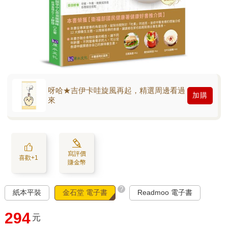
呀哈★吉伊卡哇旋風再起，精選周邊看過
加購
來
寫評價
喜歡+1
賺金幣
?
紙本平裝
金石堂 電子書
Readmoo 電子書
294
元