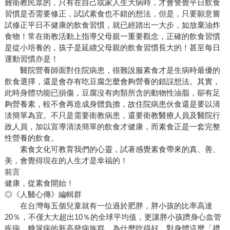
難衛教民眾的，只有在自己或家人生大病時，才會警覺平日飲食
習慣是否需要修正，試試素食也不錯的想法，但是，只要願意嘗
試修正平日不健康的飲食習慣，就已經踏出一大步，如放棄油炸
食物！常在衛教活動上指導父母親一重要觀念，正確的飲食習慣
是從小培養的，孩子是延續父母親的飲食習慣長大的！甚至每日
運動習慣亦是！
醫院營養師面對住院病患，很難說服素食才是生病時最優的
飲食選擇，還是會存有吃豆腐怎麼會夠營養的錯誤想法。其實，
此時身體功能已損傷，豆腐沒有肉類所含的動物性油脂，卻有足
夠營養素，較不會再造成身體負擔，故住院病患伙食還是要以清
淡簡單為宜。不只是需要衛教病患，還要衛教醫療人員及醫院行
政人員，加以宣導清淡簡單的飲食才健康，而素食正是一套完整
性營養的飲食。
素食文化可教育我們的心靈，試著感覺素食帶來的真、善、
美，會覺得現在的人生才是幸福的！
前言
健康，從素食開始！
◎《人醫心傳》編輯群
在台灣每五個兒童就有一位過於肥胖，胖小孩的比率高達
20％，不僅大大超出10％的全球平均值，更讓胖小孩躋身心血管
疾病、糖尿病的新高發病族群。為什麼吃得好、對身體這麼「禮