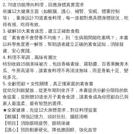
2. 70道功能導向料理，回應身體真實需求
依據12大健康主題（如醒腦、護心、補腎、安眠、體重控制
等），量身設計70道素食料理，每一道都對應具體身體狀況，吃
得有感、吃得有效。
3. 破解10大素食迷思，建立正確飲食觀
從「素食會不會營養不均衡？」到「生病期間能吃素嗎？」本書
以科學角度逐一解答，幫助讀者建立正確的素食認知，消除疑
慮、安心實踐。
4. 料理不單調，風味有層次
特別收錄15個美味祕方，包括香椿素燥、羅勒醬、百香果醃青木
瓜、牛蒡高湯等，讓素食料理不再清淡無味，而是香氣十足、變
化多元。
5. 全齡照顧 × 女性關懷，真正懂家庭的素食書
從幼兒到銀髮族，從更年期到坐月子，本書提供分齡分階段的飲
食提案，並附贈10道坐月子素食食譜，讓素食成為你照顧自己與
家人最溫柔、最有智慧的選擇。
★全家健康，先從12大身體需求，對症料理提案
【醒腦】增強記憶力、頭好壯壯、腦筋清晰
【明目】消除眼睛疲勞、眼睛保健
【護心】預防動脈硬化、降低膽固醇、強化血管