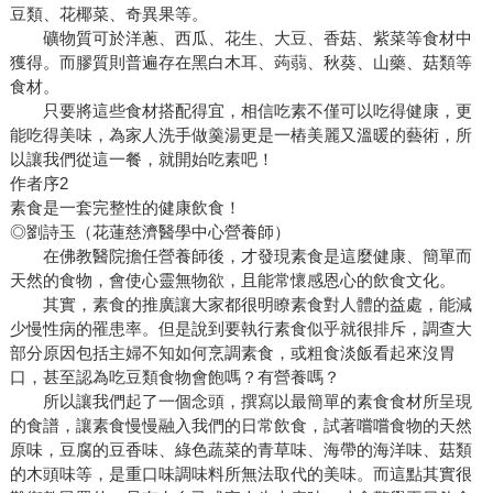
豆類、花椰菜、奇異果等。
礦物質可於洋蔥、西瓜、花生、大豆、香菇、紫菜等食材中
獲得。而膠質則普遍存在黑白木耳、蒟蒻、秋葵、山藥、菇類等
食材。
只要將這些食材搭配得宜，相信吃素不僅可以吃得健康，更
能吃得美味，為家人洗手做羹湯更是一樁美麗又溫暖的藝術，所
以讓我們從這一餐，就開始吃素吧！
作者序2
素食是一套完整性的健康飲食！
◎劉詩玉（花蓮慈濟醫學中心營養師）
在佛教醫院擔任營養師後，才發現素食是這麼健康、簡單而
天然的食物，會使心靈無物欲，且能常懷感恩心的飲食文化。
其實，素食的推廣讓大家都很明瞭素食對人體的益處，能減
少慢性病的罹患率。但是說到要執行素食似乎就很排斥，調查大
部分原因包括主婦不知如何烹調素食，或粗食淡飯看起來沒胃
口，甚至認為吃豆類食物會飽嗎？有營養嗎？
所以讓我們起了一個念頭，撰寫以最簡單的素食食材所呈現
的食譜，讓素食慢慢融入我們的日常飲食，試著嚐嚐食物的天然
原味，豆腐的豆香味、綠色蔬菜的青草味、海帶的海洋味、菇類
的木頭味等，是重口味調味料所無法取代的美味。而這點其實很