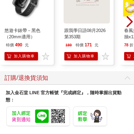
悠遊卡錶帶－黑色
跟我學日語08月2026
春風
（20mm適用）
第353期
抽x1
490
171
特價
元
特價
元
78
折
180
加入購物車
加入購物車
訂購/退換貨須知
加入金石堂 LINE 官方帳號『完成綁定』，隨時掌握出貨動
態：