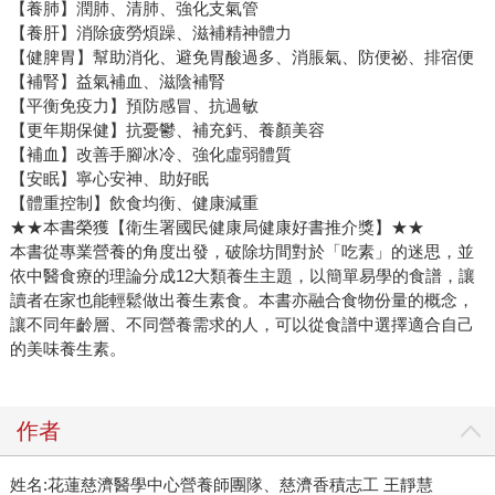
【養肺】潤肺、清肺、強化支氣管
【養肝】消除疲勞煩躁、滋補精神體力
【健脾胃】幫助消化、避免胃酸過多、消脹氣、防便祕、排宿便
【補腎】益氣補血、滋陰補腎
【平衡免疫力】預防感冒、抗過敏
【更年期保健】抗憂鬱、補充鈣、養顏美容
【補血】改善手腳冰冷、強化虛弱體質
【安眠】寧心安神、助好眠
【體重控制】飲食均衡、健康減重
★★本書榮獲【衛生署國民健康局健康好書推介獎】★★
本書從專業營養的角度出發，破除坊間對於「吃素」的迷思，並
依中醫食療的理論分成12大類養生主題，以簡單易學的食譜，讓
讀者在家也能輕鬆做出養生素食。本書亦融合食物份量的概念，
讓不同年齡層、不同營養需求的人，可以從食譜中選擇適合自己
的美味養生素。
作者
姓名:花蓮慈濟醫學中心營養師團隊、慈濟香積志工 王靜慧