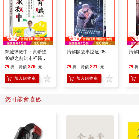
腎臟求救中：真希望
請解開故事謎底 05
請解
40歲之前洪永祥醫師
就告訴我這些事
379
221
79
折
特價
元
79
折
特價
元
79
折
加入購物車
加入購物車
您可能會喜歡