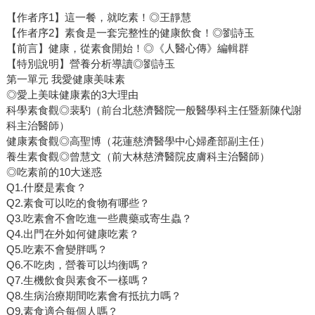
【作者序1】這一餐，就吃素！◎王靜慧
【作者序2】素食是一套完整性的健康飲食！◎劉詩玉
【前言】健康，從素食開始！◎《人醫心傳》編輯群
【特別說明】營養分析導讀◎劉詩玉
第一單元 我愛健康美味素
◎愛上美味健康素的3大理由
科學素食觀◎裴馰（前台北慈濟醫院一般醫學科主任暨新陳代謝
科主治醫師）
健康素食觀◎高聖博（花蓮慈濟醫學中心婦產部副主任）
養生素食觀◎曾慧文（前大林慈濟醫院皮膚科主治醫師）
◎吃素前的10大迷惑
Q1.什麼是素食？
Q2.素食可以吃的食物有哪些？
Q3.吃素會不會吃進一些農藥或寄生蟲？
Q4.出門在外如何健康吃素？
Q5.吃素不會變胖嗎？
Q6.不吃肉，營養可以均衡嗎？
Q7.生機飲食與素食不一樣嗎？
Q8.生病治療期間吃素會有抵抗力嗎？
Q9.素食適合每個人嗎？