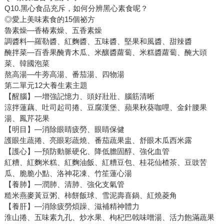
Q10.黑心食品充斥，如何分辨黑心素食呢？
◎愛上美味素食的15個祕方
魯素燥—香椿素燥、五香素燥
調醬料—羅勒醬、紅麴醬、五味醬、堅果和風醬、甜辣醬
醃拌菜—百香果醃青木瓜、米釀醬蘿蔔、米糕醬蘿蔔、醃大頭
菜、韓國泡菜
熬高湯—牛蒡高湯、番茄湯、四物湯
第二單元12大養生素主題
【醒腦】—增強記憶力、頭好壯壯、腦筋清晰
涼拌蓮藕、吐司起司捲、豆腐漢堡、蘋果秋葵咖哩、金針腰果
湯、鳳芹花果
【明目】—消除眼睛疲勞、眼睛保健
護眼生蔬捲、亮眼彩蔬燒、番茄蔬果盅、舒眼木瓜西米露
【護心】—預防動脈硬化、降低膽固醇、強化血管
紅糟、紅麴米糕、紅麴油飯、紅糟豆包、桂花仙楂茶、豆豉苦
瓜、脆脆小點、洛神花凍、竹笙蓮心湯
【養肺】—潤肺、清肺、強化支氣管
糙米燕麥黃豆粥、柿餅飯球、雪泥壽喜鍋、紅燒菱角
【養肝】—消除疲勞煩躁、滋補精神體力
淮山捲、五味素九孔、炒水果、枸杞巴戟味噌湯、活力飽滿蔬果