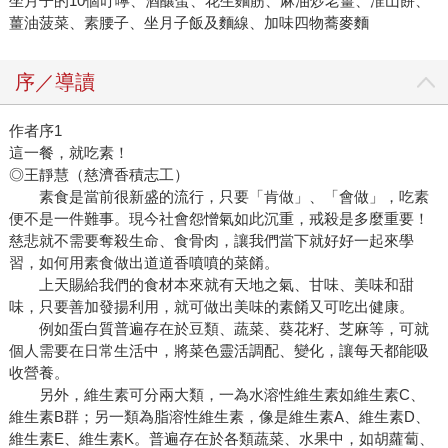
坐月子的10個叮嚀、酒釀蛋、花生麵筋、麻油炒老薑、淮山餅、
薑油菠菜、素腰子、坐月子飯及麵線、加味四物蕎麥麵
序／導讀
作者序1
這一餐，就吃素！
◎王靜慧（慈濟香積志工）
素食是當前很新盛的流行，只要「肯做」、「會做」，吃素
便不是一件難事。現今社會怨憎氣如此沉重，戒殺是多麼重要！
慈悲就不需要奪殺生命、食骨肉，讓我們當下就好好一起來學
習，如何用素食做出道道香噴噴的菜餚。
上天賜給我們的食材本來就有天地之氣、甘味、美味和甜
味，只要善加發揚利用，就可做出美味的素餚又可吃出健康。
例如蛋白質普遍存在於豆類、蔬菜、葵花籽、芝麻等，可就
個人需要在日常生活中，將菜色靈活調配、變化，讓每天都能吸
收營養。
另外，維生素可分兩大類，一為水溶性維生素如維生素C、
維生素B群；另一類為脂溶性維生素，像是維生素A、維生素D、
維生素E、維生素K。普遍存在於各類蔬菜、水果中，如胡蘿蔔、