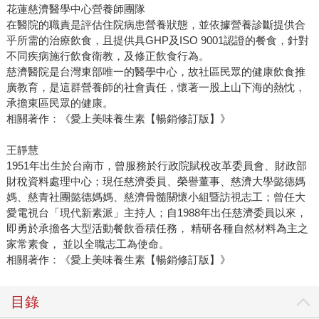
花蓮慈濟醫學中心營養師團隊
在醫院的職責是評估住院病患營養狀態，並依據營養診斷提供合
乎所需的治療飲食，且提供具GHP及ISO 9001認證的餐食，針對
不同疾病施行飲食衛教，及修正飲食行為。
慈濟醫院是台灣東部唯一的醫學中心，故社區民眾的健康飲食推
廣教育，是這群營養師的社會責任，懷著一股上山下海的熱忱，
承擔東區民眾的健康。
相關著作：《愛上美味養生素【暢銷修訂版】》
王靜慧
1951年出生於台南市，曾服務於行政院賦稅改革委員會、財政部
財稅資料處理中心；現任慈濟委員、榮譽董事、慈濟大學懿德媽
媽、慈青社團懿德媽媽、慈濟骨髓關懷小組暨訪視志工；曾任大
愛電視台「現代新素派」主持人；自1988年出任慈濟委員以來，
即勇於承擔各大型活動餐飲香積任務， 精研各種自然材料為主之
家常素食， 並以全職志工為使命。
相關著作：《愛上美味養生素【暢銷修訂版】》
目錄