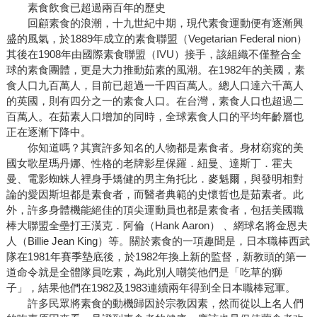
素食飲食已超過兩百年的歷史
回顧素食的浪潮，十九世紀中期，現代素食運動便有逐漸興
盛的風氣，於1889年成立的素食聯盟（Vegetarian Federal nion）
其後在1908年由國際素食聯盟（IVU）接手，該組織不僅整合全
球的素食團體，更是大力推動茹素的風潮。在1982年的美國，素
食人口九百萬人，目前已超過一千四百萬人。總人口達六千萬人
的英國，則有四分之一的素食人口。在台灣，素食人口也超過二
百萬人。在茹素人口增加的同時，全球素食人口的平均年齡層也
正在逐漸下降中。
你知道嗎？其實許多知名的人物都是素食者。身材窈窕的美
國女歌星瑪丹娜、性格的老牌影星保羅．紐曼、達斯丁．霍夫
曼、電影蜘蛛人裡身手矯健的男主角托比．麥魁爾，與發明相對
論的愛因斯坦都是素食者，而醫者典範的史懷哲也是茹素者。此
外，許多身體機能絕佳的頂尖運動員也都是素食者，包括美國職
棒大聯盟全壘打王漢克．阿倫（Hank Aaron） 、網球名將金恩夫
人（Billie Jean King）等。關於素食的一項趣聞是，日本職棒西武
隊在1981年賽季墊底後，於1982年換上新的監督，新教頭的第一
道命令就是全體隊員吃素，為此別人嘲笑他們是「吃草的獅
子」，結果他們在1982及1983連續兩年得到全日本職棒冠軍。
許多民眾將素食的動機歸因於宗教因素，然而從以上名人們