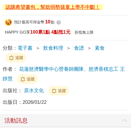
認購希望書包，幫助弱勢孩童上學不中斷！
10
預計最高可得金幣
點
?
100累1點 4點抵1元
HAPPY GO享
折抵無上限
分類：
電子書
＞
飲食料理
＞
食譜
＞
素食
追蹤
作者：
花蓮慈濟醫學中心營養師團隊、慈濟香積志工 王
靜慧
追蹤
出版社：
原水文化
追蹤
出版日：
2026/01/22
活動訊息