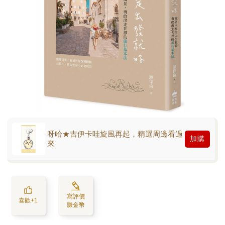
呀哈★吉伊卡哇旋風再起，精選周邊看過
加購
來
寫評價
喜歡+1
賺金幣