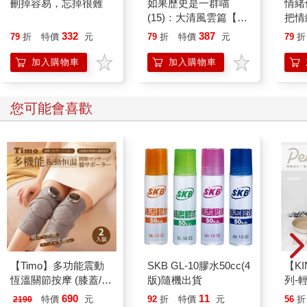
刪掉容易，忘掉很難
如果歷史是一群喵
情緒
(15)：大清風雲篇【萌
把情
貓漫畫學歷史】
誰都
332
387
79
折
特價
元
79
折
特價
元
79
折
加入購物車
加入購物車
您可能會喜歡
【Timo】多功能震動
SKB GL-10膠水50cc(4
【KI
恆溫關節按摩 (膝蓋/
版)隨機出貨
列-
肩/手肘通用) 無線充電
平煎
690
11
特價
元
92
折
特價
元
56
折
2190