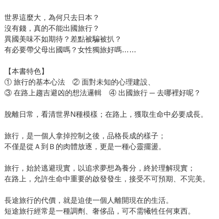
世界這麼大，為何只去日本？
沒有錢，真的不能出國旅行？
異國美味不如期待？差點被騙被扒？
有必要帶父母出國嗎？女性獨旅好嗎……
【本書特色】
① 旅行的基本心法 ② 面對未知的心理建設、
③ 在路上趨吉避凶的想法邏輯 ④ 出國旅行 ─ 去哪裡好呢？
脫離日常，看清世界N種模樣；在路上，獲取生命中必要成長。
旅行，是一個人拿掉控制之後，品格長成的樣子；
不僅是從Ａ到Ｂ的肉體放逐，更是一種心靈擺盪。
旅行，始於逃避現實，以追求夢想為養分，終於理解現實；
在路上，允許生命中重要的啟發發生，接受不可預期、不完美。
長途旅行的代價，就是迫使一個人離開現在的生活。
短途旅行經常是一種調劑、奢侈品，可不需犧牲任何東西。