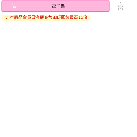
電子書
退換貨須知：
※ 本商品會員日滿額金幣加碼回饋最高15倍
因版權保護，您在金石堂所購買的電子書僅能以金石堂專屬
的閱讀軟體開啟閱讀，無法以其他閱讀器或直接下載檔案。
依據「消費者保護法」第19條及行政院消費者保護處公告之
「通訊交易解除權合理例外情事適用準則」，非以有形媒介
提供之數位內容或一經提供即為完成之線上服務，經消費者
事先同意始提供。（如：電子書、電子雜誌、下載版軟體、
虛擬商品…等），
不受「網購服務需提供七日鑑賞期」的限
制
。為維護您的權益，建議您先使用「試閱」功能後再付款
購買。