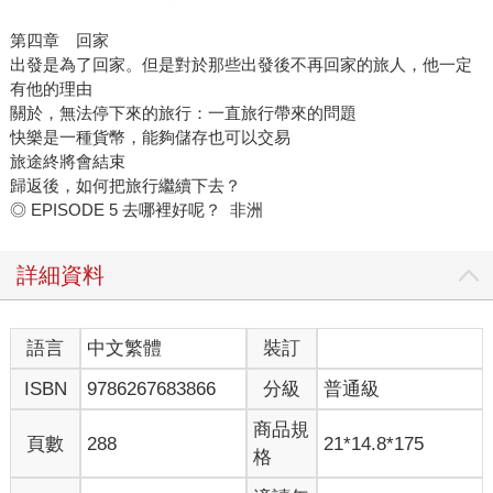
第四章 回家
出發是為了回家。但是對於那些出發後不再回家的旅人，他一定
有他的理由
關於，無法停下來的旅行：一直旅行帶來的問題
快樂是一種貨幣，能夠儲存也可以交易
旅途終將會結束
歸返後，如何把旅行繼續下去？
◎ EPISODE 5 去哪裡好呢？ 非洲
詳細資料
語言
中文繁體
裝訂
ISBN
9786267683866
分級
普通級
商品規
頁數
288
21*14.8*175
格