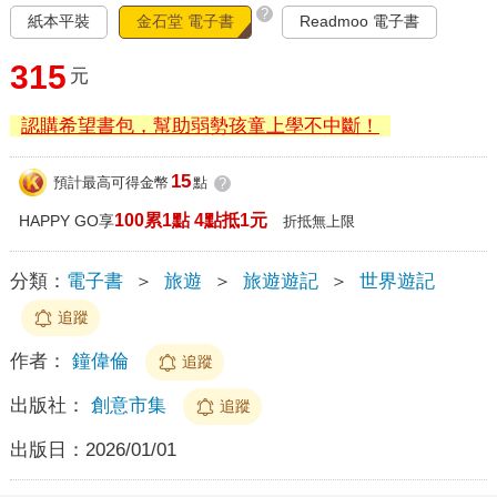
?
紙本平裝
金石堂 電子書
Readmoo 電子書
315
元
認購希望書包，幫助弱勢孩童上學不中斷！
15
預計最高可得金幣
點
?
100累1點 4點抵1元
HAPPY GO享
折抵無上限
分類：
電子書
＞
旅遊
＞
旅遊遊記
＞
世界遊記
追蹤
作者：
鐘偉倫
追蹤
出版社：
創意市集
追蹤
出版日：
2026/01/01