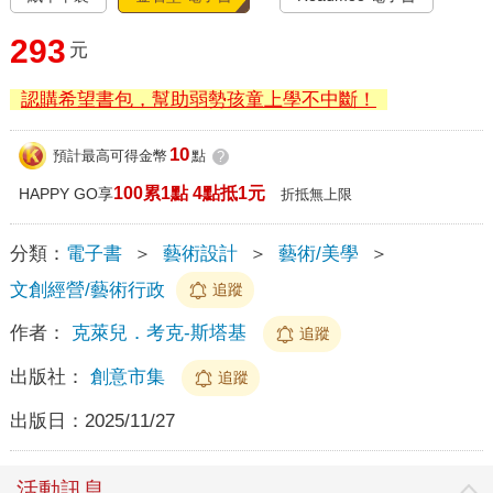
293
元
認購希望書包，幫助弱勢孩童上學不中斷！
10
預計最高可得金幣
點
?
100累1點 4點抵1元
HAPPY GO享
折抵無上限
分類：
電子書
＞
藝術設計
＞
藝術/美學
＞
文創經營/藝術行政
追蹤
作者：
克萊兒．考克-斯塔基
追蹤
出版社：
創意市集
追蹤
出版日：
2025/11/27
活動訊息