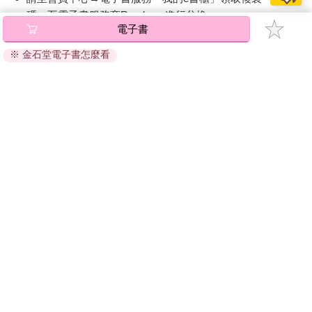
碼』至電子書服務商Readmoo進行兌換。
電子書
退換貨須知：
※ 金石堂電子書怎麼看
因版權保護，您在金石堂所購買的電子書僅能以金石堂專屬
的閱讀軟體開啟閱讀，無法以其他閱讀器或直接下載檔案。
依據「消費者保護法」第19條及行政院消費者保護處公告之
「通訊交易解除權合理例外情事適用準則」，非以有形媒介
提供之數位內容或一經提供即為完成之線上服務，經消費者
事先同意始提供。（如：電子書、電子雜誌、下載版軟體、
虛擬商品…等），
不受「網購服務需提供七日鑑賞期」的限
制
。為維護您的權益，建議您先使用「試閱」功能後再付款
購買。