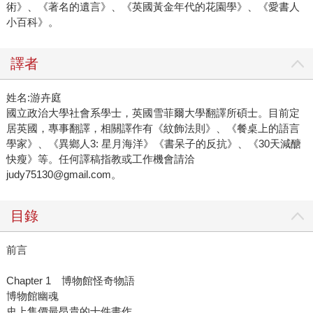
術》、《著名的遺言》、《英國黃金年代的花園學》、《愛書人
小百科》。
譯者
姓名:游卉庭
國立政治大學社會系學士，英國雪菲爾大學翻譯所碩士。目前定
居英國，專事翻譯，相關譯作有《紋飾法則》、《餐桌上的語言
學家》、《異鄉人3: 星月海洋》《書呆子的反抗》、《30天減醣
快瘦》等。任何譯稿指教或工作機會請洽
judy75130@gmail.com。
目錄
前言
Chapter 1 博物館怪奇物語
博物館幽魂
史上售價最昂貴的十件畫作