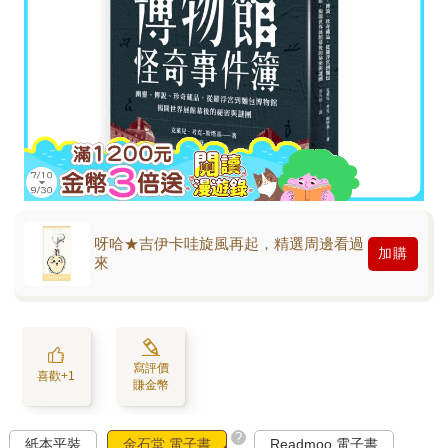
呀哈★吉伊卡哇旋風再起，精選周邊看過
加購
來
寫評價
喜歡+1
賺金幣
?
紙本平裝
金石堂 電子書
Readmoo 電子書