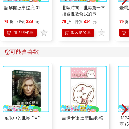
請解開故事謎底 01
北歐時間：世界第一幸
臺灣
福國度教會我的事
229
314
79
折
特價
元
79
折
特價
元
79
折
加入購物車
加入購物車
您可能會喜歡
她眼中的世界 DVD
吉伊卡哇 造型貼紙-粉
IM
壺 (