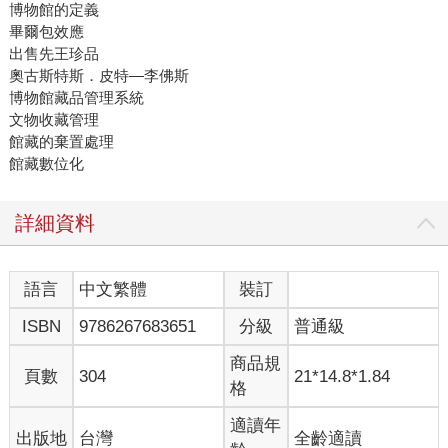
博物館的定義
畢爾包效應
出售先王珍品
奧古斯特斯．皮特—李佛斯
博物館藏品管理系統
文物收藏管理
館藏的棄置處理
館藏數位化
詳細資料
語言
中文繁體
裝訂
ISBN
9786267683651
分級
普通級
商品規
頁數
304
21*14.8*1.84
格
適讀年
出版地
台灣
全齡適讀