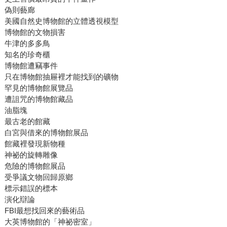
偽則藝廊
美國自然史博物館的立體透視模型
博物館的文物損害
牛津的多多鳥
知名的珍奇櫃
博物館遭竊事件
只在博物館抽屜裡才能找到的礦物
罕見的博物館展覽品
遭詛咒的博物館藏品
油脂塊
最古老的館藏
白宮與借來的博物館展品
館藏裡發現新物種
神祕的旋轉雕像
危險的博物館展品
受爭議文物回歸原鄉
標示錯誤的標本
演化辯論
FBI最想找回來的藝術品
大英博物館的「神祕密室」