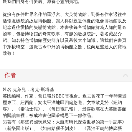
於我們自身有何要義、滋養心靈的寶地。
從擁有多件世界名作的羅浮宮、大英博物館，到保有作家過往生
活環境樣貌的故居博物館、讓人得以親近偶像的蠟像博物館以及
紀念過往愛情的失戀博物館，本書收錄各博物館鮮為人知的驚奇
祕辛，包括博物館的奇聞軼事、有趣的數據統計、著名藏品介
紹、知名特色博物館歷史簡介以及幕後大小知識，讓我們在書頁
中穿梭時空，遊覽古今中外的博物館之餘，也向這些迷人的寶地
致敬！
作者
姓名:克萊兒．考克-斯塔基
英國編輯、作家，曾任職於BBC電視台。過去曾花了一年時間遊
歷東亞、紐西蘭，於太平洋地區四處悠遊。文章散見於《紐約
客》、《泰唔士報》、《每日電訊報》。最喜歡窩在大英圖書館
的閱讀室裡，被成堆書包圍著構思下一部作品。
另著有《那些異國玩意兒：大航海時代探索世界的第一手記事》
（新樂園出版）、《如何給獅子剝皮》、《喬治王朝的博弈藝