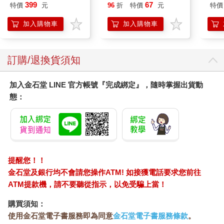
IMU
399
67
特價
元
96
折
特價
元
特價
加入購物車
加入購物車
訂購/退換貨須知
加入金石堂 LINE 官方帳號『完成綁定』，隨時掌握出貨動
態：
提醒您！！
金石堂及銀行均不會請您操作ATM! 如接獲電話要求您前往
ATM提款機，請不要聽從指示，以免受騙上當！
購買須知：
使用金石堂電子書服務即為同意
金石堂電子書服務條款
。