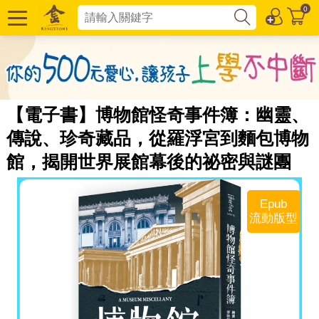
0
【電子書】博物館怪奇事件簿：幽靈、
傳說、珍奇藏品，從羅浮宮到麵包博物
館，揭開世界展館幕後的祕密與謎團
Epub
流動版型