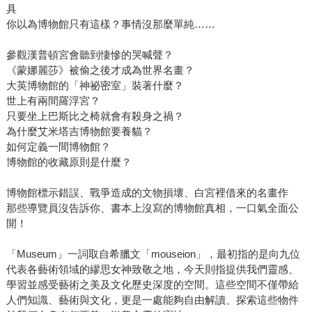
具
你以為博物館只有這樣？事情沒那麼單純……
參觀漢普頓宮會聽到悽慘的哭喊聲？
《蒙娜麗莎》被偷之後才成為世界名畫？
大英博物館的「神祕密室」裝著什麼？
世上有兩間羅浮宮？
只要坐上巴斯比之椅就會有殺身之禍？
為什麼艾米塔吉博物館要養貓？
如何定義一間博物館？
博物館的收藏原則是什麼？
博物館標示錯誤、戰爭造成的文物損壞、白宮裡借來的名畫作
那些導覽員沒告訴你、書本上沒寫的博物館真相，一口氣全面公
開！
「Museum」一詞取自希臘文「mouseion」，最初指的是向九位
代表各藝術領域的繆思女神致敬之地，今天則指提供我們靈感、
學習並感受藝術之美及文化歷史深度的空間。這些空間不僅帶給
人們知識、藝術與文化，更是一處能夠自由解讀、探索這些物件