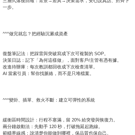
三層式落後回報：背景→差異→決策需求，安心說真話、對齊下
一步。
^^^做完就忘？把經驗沉澱成資產
復盤筆記法：把踩雷與突破寫成下次可複製的 SOP。
決策日誌：記下「為何這樣做」，面對客戶/主管有憑有據。
改進待辦庫：每次教訓都回收成下次檢查清單。
AI 當索引員：幫你找脈絡，而不是只堆檔案。
^^^變卦、插單、救火不斷：建立可彈性的系統
緩衝區時間設計：行程不塞滿，留 20% 給突發與恢復力。
兩分鐘啟動法：先動手 120 秒，打破拖延起跑線。
範疇界線感：說清楚你能做到哪裡，保品質也保自己。