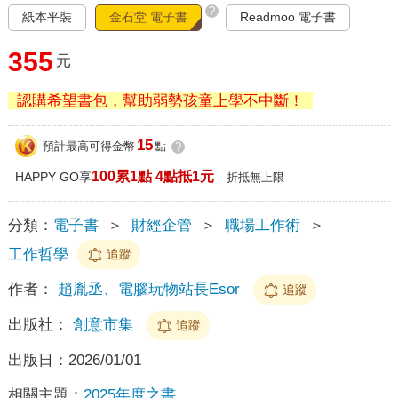
?
紙本平裝
金石堂 電子書
Readmoo 電子書
355
元
認購希望書包，幫助弱勢孩童上學不中斷！
15
預計最高可得金幣
點
?
100累1點 4點抵1元
HAPPY GO享
折抵無上限
分類：
電子書
＞
財經企管
＞
職場工作術
＞
工作哲學
追蹤
作者：
趙胤丞、電腦玩物站長Esor
追蹤
出版社：
創意市集
追蹤
出版日：
2026/01/01
相關主題：
2025年度之書