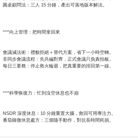
圓桌顧問法：三人 15 分鐘，產出可落地版本解法。
^^^向上管理：把時間拿回來
會議減法術：禮貌拒絕＋替代方案，省下一小時空轉。
非同步會議流程：先共編對齊，正式會議只負責拍板。
每日三要務：停止救火輪迴，把真重要的排回第一線。
^^^科學恢復力：忙到沒空休息也不崩
NSDR 深度休息：10 分鐘重置大腦，救回可用專注力。
番茄鐘微休息處方：三個隨手動作，對抗長時間耗損。