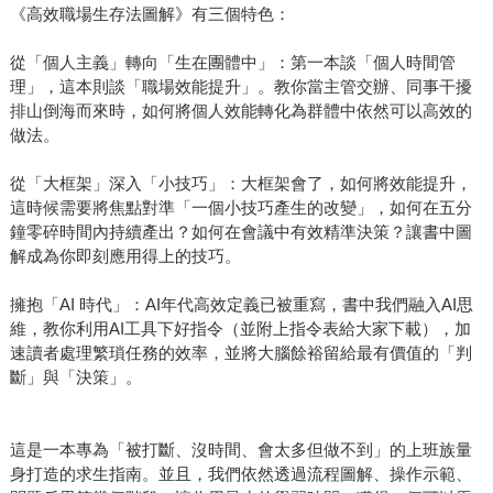
《高效職場生存法圖解》有三個特色：
從「個人主義」轉向「生在團體中」：第一本談「個人時間管
理」，這本則談「職場效能提升」。教你當主管交辦、同事干擾
排山倒海而來時，如何將個人效能轉化為群體中依然可以高效的
做法。
從「大框架」深入「小技巧」：大框架會了，如何將效能提升，
這時候需要將焦點對準「一個小技巧產生的改變」，如何在五分
鐘零碎時間內持續產出？如何在會議中有效精準決策？讓書中圖
解成為你即刻應用得上的技巧。
擁抱「AI 時代」：AI年代高效定義已被重寫，書中我們融入AI思
維，教你利用AI工具下好指令（並附上指令表給大家下載），加
速讀者處理繁瑣任務的效率，並將大腦餘裕留給最有價值的「判
斷」與「決策」。
這是一本專為「被打斷、沒時間、會太多但做不到」的上班族量
身打造的求生指南。並且，我們依然透過流程圖解、操作示範、