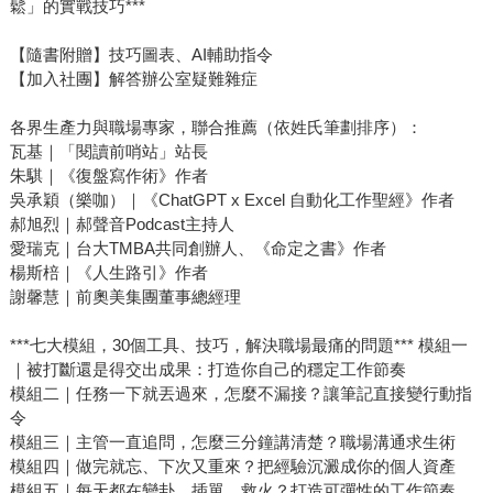
鬆」的實戰技巧***
【隨書附贈】技巧圖表、AI輔助指令
【加入社團】解答辦公室疑難雜症
各界生產力與職場專家，聯合推薦（依姓氏筆劃排序）：
瓦基｜「閱讀前哨站」站長
朱騏｜《復盤寫作術》作者
吳承穎（樂咖）｜《ChatGPT x Excel 自動化工作聖經》作者
郝旭烈｜郝聲音Podcast主持人
愛瑞克｜台大TMBA共同創辦人、《命定之書》作者
楊斯棓｜《人生路引》作者
謝馨慧｜前奧美集團董事總經理
***七大模組，30個工具、技巧，解決職場最痛的問題*** 模組一
｜被打斷還是得交出成果：打造你自己的穩定工作節奏
模組二｜任務一下就丟過來，怎麼不漏接？讓筆記直接變行動指
令
模組三｜主管一直追問，怎麼三分鐘講清楚？職場溝通求生術
模組四｜做完就忘、下次又重來？把經驗沉澱成你的個人資產
模組五｜每天都在變卦、插單、救火？打造可彈性的工作節奏