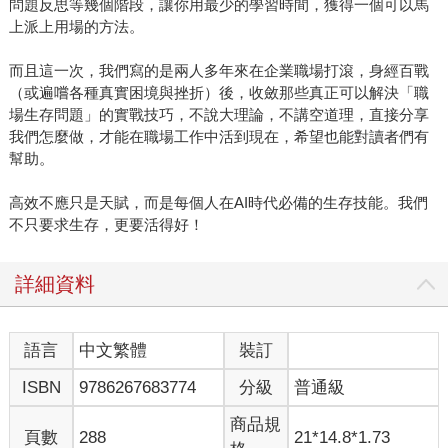
問題反思等幾個階段，讓你用最少的學習時間，獲得一個可以馬
上派上用場的方法。
而且這一次，我們寫的是兩人多年來在企業職場打滾，身經百戰
（或遍嚐各種真實困境與挫折）後，收斂那些真正可以解決「職
場生存問題」的實戰技巧，不說大理論，不講空道理，直接分享
我們怎麼做，才能在職場工作中活到現在，希望也能對讀者們有
幫助。
高效不應只是天賦，而是每個人在AI時代必備的生存技能。我們
不只要求生存，更要活得好！
詳細資料
語言
中文繁體
裝訂
ISBN
9786267683774
分級
普通級
商品規
頁數
288
21*14.8*1.73