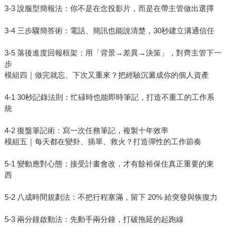
3-3 說服型簡報法：你不是在念投影片，而是在帶主管做出選擇
3-4 三步驟簡答術：電話、簡訊也能說清楚，30秒建立溝通信任
3-5 落後進度回報框架：用「背景→差異→決策」，對齊主管下一
步
模組四｜做完就忘、下次又重來？把經驗沉澱成你的個人資產
4-1 30秒記錄法則：忙碌時也能即時筆記，打造不重工的工作系
統
4-2 復盤筆記術：寫一次任務筆記，複製十年效率
模組五｜每天都在變卦、插單、救火？打造彈性的工作節奏
5-1 變動應對心態：接受計畫會改，才有餘裕保住真正重要的東
西
5-2 八成時間規劃法：不把行程塞滿，留下 20% 給突發與恢復力
5-3 兩分鐘啟動法：先動手兩分鐘，打破拖延的起跑線