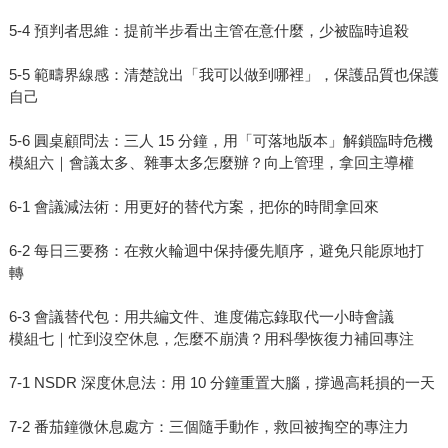
5-4 預判者思維：提前半步看出主管在意什麼，少被臨時追殺
5-5 範疇界線感：清楚說出「我可以做到哪裡」，保護品質也保護
自己
5-6 圓桌顧問法：三人 15 分鐘，用「可落地版本」解鎖臨時危機
模組六｜會議太多、雜事太多怎麼辦？向上管理，拿回主導權
6-1 會議減法術：用更好的替代方案，把你的時間拿回來
6-2 每日三要務：在救火輪迴中保持優先順序，避免只能原地打
轉
6-3 會議替代包：用共編文件、進度備忘錄取代一小時會議
模組七｜忙到沒空休息，怎麼不崩潰？用科學恢復力補回專注
7-1 NSDR 深度休息法：用 10 分鐘重置大腦，撐過高耗損的一天
7-2 番茄鐘微休息處方：三個隨手動作，救回被掏空的專注力