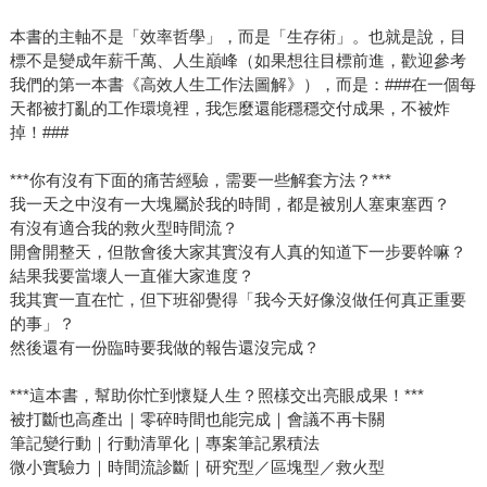
本書的主軸不是「效率哲學」，而是「生存術」。也就是說，目
標不是變成年薪千萬、人生巔峰（如果想往目標前進，歡迎參考
我們的第一本書《高效人生工作法圖解》），而是：###在一個每
天都被打亂的工作環境裡，我怎麼還能穩穩交付成果，不被炸
掉！###
***你有沒有下面的痛苦經驗，需要一些解套方法？***
我一天之中沒有一大塊屬於我的時間，都是被別人塞東塞西？
有沒有適合我的救火型時間流？
開會開整天，但散會後大家其實沒有人真的知道下一步要幹嘛？
結果我要當壞人一直催大家進度？
我其實一直在忙，但下班卻覺得「我今天好像沒做任何真正重要
的事」？
然後還有一份臨時要我做的報告還沒完成？
***這本書，幫助你忙到懷疑人生？照樣交出亮眼成果！***
被打斷也高產出｜零碎時間也能完成｜會議不再卡關
筆記變行動｜行動清單化｜專案筆記累積法
微小實驗力｜時間流診斷｜研究型／區塊型／救火型