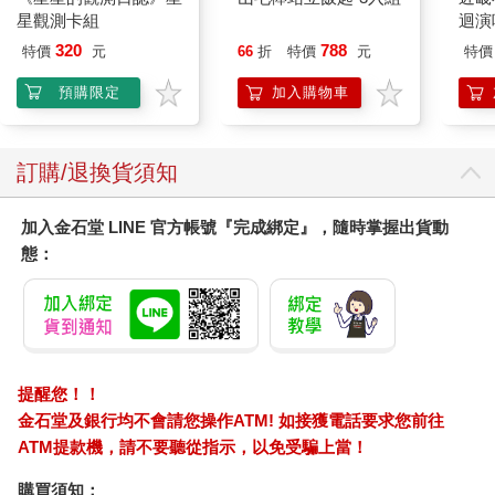
星觀測卡組
迴演唱
Tha
320
788
特價
元
66
折
特價
元
特價
回版（
預購限定
加入購物車
訂購/退換貨須知
加入金石堂 LINE 官方帳號『完成綁定』，隨時掌握出貨動
態：
提醒您！！
金石堂及銀行均不會請您操作ATM! 如接獲電話要求您前往
ATM提款機，請不要聽從指示，以免受騙上當！
購買須知：