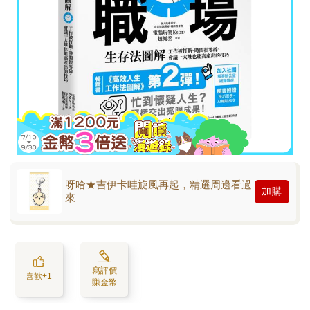
呀哈★吉伊卡哇旋風再起，精選周邊看過
加購
來
寫評價
喜歡+1
賺金幣