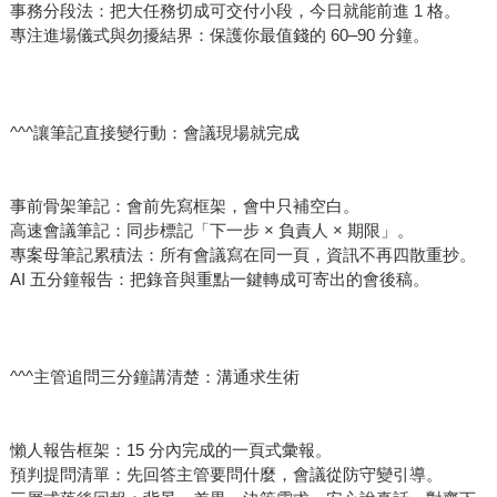
事務分段法：把大任務切成可交付小段，今日就能前進 1 格。
專注進場儀式與勿擾結界：保護你最值錢的 60–90 分鐘。
^^^讓筆記直接變行動：會議現場就完成
事前骨架筆記：會前先寫框架，會中只補空白。
高速會議筆記：同步標記「下一步 × 負責人 × 期限」。
專案母筆記累積法：所有會議寫在同一頁，資訊不再四散重抄。
AI 五分鐘報告：把錄音與重點一鍵轉成可寄出的會後稿。
^^^主管追問三分鐘講清楚：溝通求生術
懶人報告框架：15 分內完成的一頁式彙報。
預判提問清單：先回答主管要問什麼，會議從防守變引導。