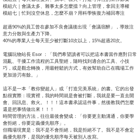
模組六｜會議太多、雜事太多怎麼擋？向上管理，拿回主導權
模組七｜忙到沒空休息，怎麼不崩？用科學恢復力補回專注
超過90%的員工曾在參加不良會議後出現「會議宿醉」，導致注
意力分散與生產力下降。
40%的專業人士每天至少被打斷10次以上，15%超過20次。
電腦玩物站長 Esor ：「我們希望讀者可以把這本書當作應對日常
混亂、干擾工作流程的工具聖經，隨時找到適合的工具、小技
巧，或是觀念轉換，用最輕鬆的方式，有效幫助自己在職場工作
更加游刃有餘。」
這不是一本「教你變超人」或「打造完美系統」的書。它的出發
點很實際：現實裡，我的時間就是會被打斷，我就是要一直去開
會、回訊息、救火。！！！這本書承認這件事，然後教我們怎麼
還是把事情做出來！！！
時間管理的方法，往往最後會變成：「你要更主動溝通，你要學
會拒絕，你要定義優先順序」。
但職場現實是：我不是不會拒絕，我是拒絕不了。我不是不會定
義優先順序，是我的優先順序每天被別人改寫。