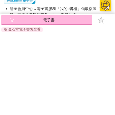
請至會員中心→電子書服務「我的e書櫃」領取複製『兌換
碼』至電子書服務商Readmoo進行兌換。
電子書
退換貨須知：
※ 金石堂電子書怎麼看
因版權保護，您在金石堂所購買的電子書僅能以金石堂專屬
的閱讀軟體開啟閱讀，無法以其他閱讀器或直接下載檔案。
依據「消費者保護法」第19條及行政院消費者保護處公告之
「通訊交易解除權合理例外情事適用準則」，非以有形媒介
提供之數位內容或一經提供即為完成之線上服務，經消費者
事先同意始提供。（如：電子書、電子雜誌、下載版軟體、
虛擬商品…等），
不受「網購服務需提供七日鑑賞期」的限
制
。為維護您的權益，建議您先使用「試閱」功能後再付款
購買。