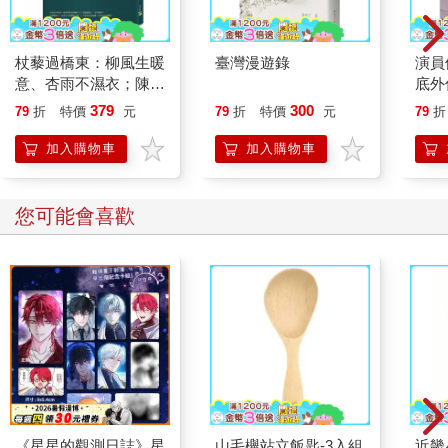
杖藜過橋東：柳風生暖
臺灣漫遊錄
演員
意、杏雨不濕衣；陳亮
底外
恭談以心轉境的適齡漫
379
300
79
折
特價
元
79
折
特價
元
79
折
想
加入購物車
加入購物車
您可能會喜歡
《星星的觀測日誌》星
山毛櫸站立飯匙-3入組
近畿