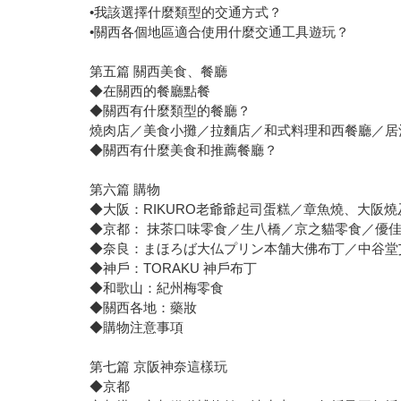
•我該選擇什麼類型的交通方式？
•關西各個地區適合使用什麼交通工具遊玩？
第五篇 關西美食、餐廳
◆在關西的餐廳點餐
◆關西有什麼類型的餐廳？
燒肉店／美食小攤／拉麵店／和式料理和西餐廳／居
◆關西有什麼美食和推薦餐廳？
第六篇 購物
◆大阪：RIKURO老爺爺起司蛋糕／章魚燒、大阪
◆京都： 抹茶口味零食／生八橋／京之貓零食／優
◆奈良：まほろば大仏プリン本舗大佛布丁／中谷堂
◆神戶：TORAKU 神戶布丁
◆和歌山：紀州梅零食
◆關西各地：藥妝
◆購物注意事項
第七篇 京阪神奈這樣玩
◆京都