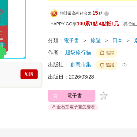
15
預計最高可得金幣
點
?
100累1點 4點抵1元
HAPPY GO享
折抵無
分類：
電子書
＞
旅遊
＞
日本
＞
作者：
超級旅行貓
追蹤
出版社：
創意市集
追蹤
?
加購
出版日：
2026/03/28
電子書
※ 金石堂電子書怎麼看