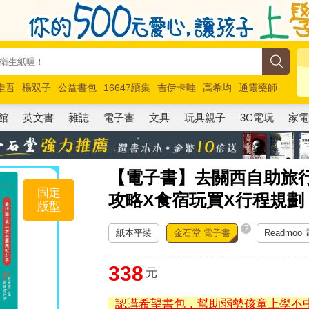
圭吾
楊双子
公益書包
16647續集
吉伊卡哇
高希均
通靈藥師
路邊攤新作
馬斯克
玩具總動員5
超慢跑
館
英文書
雜誌
電子書
文具
玩具親子
3C電玩
家
【電子書】去關西自助旅
固定
攻略X食宿玩買X行程規劃
版型
?
紙本平裝
金石堂 電子書
Readmoo
338
元
認購希望書包，幫助弱勢孩童上學不