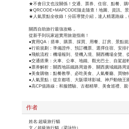
★不會日文也沒關係！交通、票券、住宿、點餐、購
★QRCODE+MAPCODE隨走隨查！地圖、資訊
★人氣景點全收錄！分區導覽介紹，達人精選路線，
關西自助旅行最強攻略，
從新手到玩家超實用旅遊指南！
●實用QA：搭車、購票、採買、用餐、訂房、景點
●行前規劃：準備證件、預訂機票、選擇住宿、安排
●飛航流程：機場報到、登機入境、關西機場全覽、
●交通搭乘：火車、公車、地鐵、觀光巴士、自駕超
●票券解析：關西地區鐵路周遊券、關西廣域鐵路周
●美食購物：點餐教學、必吃美食、人氣餐廳、買物
●人氣景點：從京都塔、大阪環球影城、神戶動物王
●高CP值路線：和服體驗、古都精華、美食巡禮、
作者
姓名:超級旅行貓
文／超級旅行貓（梁詠怡）