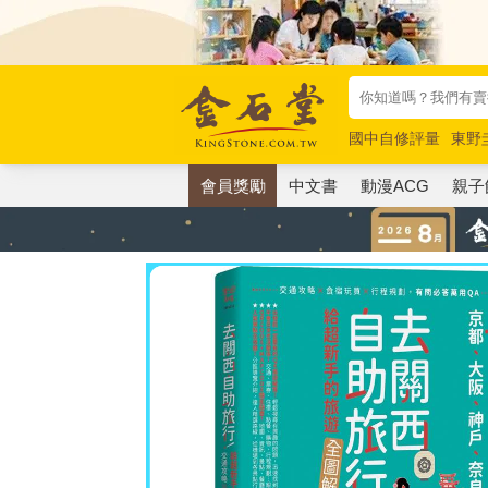
國中自修評量
東野
唯紅花綻放
奧德賽
會員獎勵
中文書
動漫ACG
親子