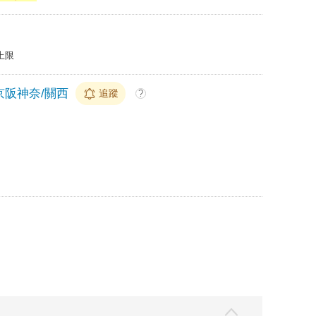
上限
京阪神奈/關西
追蹤
?