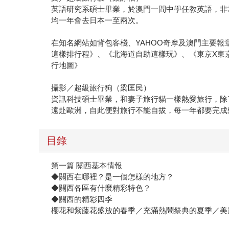
英語研究系碩士畢業，於澳門一間中學任教英語，非
均一年會去日本一至兩次。
在知名網站如背包客棧、YAHOO奇摩及澳門主要
這樣排行程》、《北海道自助這樣玩》、《東京X東
行地圖》
攝影／超級旅行狗（梁匡民）
資訊科技碩士畢業，和妻子旅行貓一樣熱愛旅行，除
遠赴歐洲，自此便對旅行不能自拔，每一年都要完成
目錄
第一篇 關西基本情報
◆關西在哪裡？是一個怎樣的地方？
◆關西各區有什麼精彩特色？
◆關西的精彩四季
櫻花和紫藤花盛放的春季／充滿熱鬧祭典的夏季／美