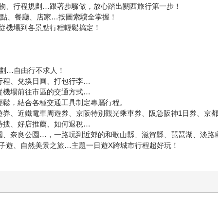
物、行程規劃…跟著步驟做，放心踏出關西旅行第一步！
、景點、餐廳、店家…按圖索驥全掌握！
從機場到各景點行程輕鬆搞定！
規劃…自由行不求人！
行程、兌換日圓、打包行李…
從機場前往市區的交通方式…
輕鬆，結合各種交通工具制定專屬行程。
遊券、近鐵電車周遊券、京阪特別觀光乘車券、阪急阪神1日券、京都
特搜、好店推薦、如何退稅…
國、奈良公園…，一路玩到近郊的和歌山縣、滋賀縣、琵琶湖、淡路
親子遊、自然美景之旅…主題一日遊X跨城市行程超好玩！