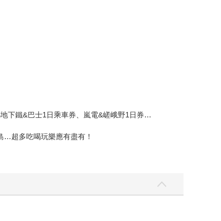
地下鐵&巴士1日乘車券、嵐電&嵯峨野1日券…
島…超多吃喝玩樂應有盡有！