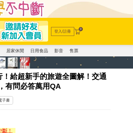
0
登入/註冊
電
居家休閒
日用食品
影音
售票
行！給超新手的旅遊全圖解！交通
，有問必答萬用QA
 電子書
中斷！