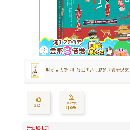
呀哈★吉伊卡哇旋風再起，精選周邊看過來
寫評價
喜歡+1
賺金幣
活動訊息