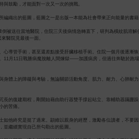
持與鼓勵，才能面對一次又一次的挑戰。
所編織出的藍圖，藍圖之一是出版一本能為社會帶來正向能量的書籍
意識暈倒被送往當地醫院，住院三天後病情急轉直下，研判為橫紋肌溶
緊來醫院見最後一面。
、心導管手術，甚至還差點接受肝臟移植手術。住院一個月後逐漸恢
。11月11日戰勝病魔脫離人間煉獄――加護病房，但過往奔馳於跑
與身體上的障礙與考驗，無論關節活動角度、肌力、耐力、心肺耐力
冗長的復建期程，剛開始藉由助行器雙手撐起站立、靠輔助器蹣跚跺
小的苦痛。
士如他終究是挺了過來。顓維以親身的經歷，激勵各位讀者，不要因
，並繼續實現自己所勾勒出的藍圖。