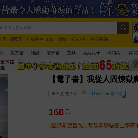
圭吾
楊双子
公益書包
16647續集
吉伊卡哇
通靈藥師
路邊攤新作
馬斯克
玩具總動員5
超慢跑
館
英文書
雜誌
電子書
文具
玩具親子
3C電玩
家
【電子書】我從人間煉獄
?
金石堂 電子書
Readmoo 電子書
168
元
認購希望書包，幫助弱勢孩童上學不