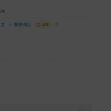
上限
人文
＞
醫療傳記
追蹤
?