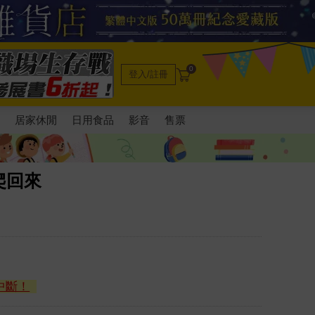
0
登入/註冊
電
居家休閒
日用食品
影音
售票
爬回來
中斷！