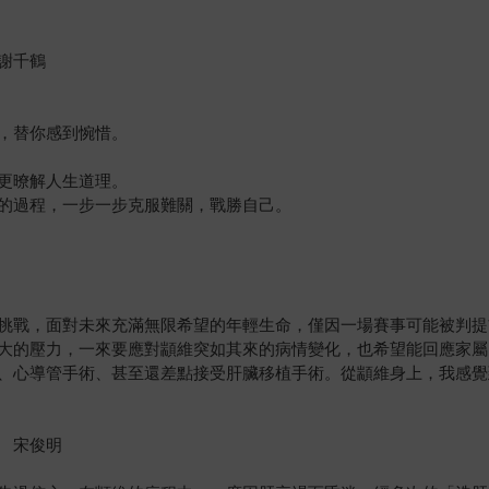
謝千鶴
，替你感到惋惜。
更暸解人生道理。
的過程，一步一步克服難關，戰勝自己。
挑戰，面對未來充滿無限希望的年輕生命，僅因一場賽事可能被判提
大的壓力，一來要應對顓維突如其來的病情變化，也希望能回應家屬
、心導管手術、甚至還差點接受肝臟移植手術。從顓維身上，我感覺
 宋俊明