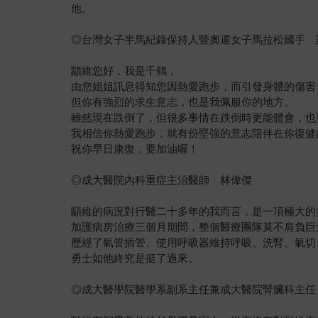
他。
◎台灣女子半馬紀錄保持人暨奧運女子馬拉松國手 
顓維您好，我是千鶴，
由您姐姐訊息得知您因熱愛跑步，而引發身體的傷害
但你有強烈的求生意志，也是我佩服你的地方。
雖然現在跌倒了，但很多事情在跌倒時更能體會，也
我相信你熱愛跑步，就有份堅強的意志陪伴在你復健
祝你早日康復，要加油喔！
◎成大醫院內科重症主治醫師 林偉傑
顓維的病況對行醫二十多年的我而言，是一項極大的
加護病房治療三個月期間，整個醫療團隊莫不肩負巨
歷經了氣管插管、使用呼吸器維持呼吸、洗腎、氣切
勇士如他終究是挺了過來。
◎成大醫學院醫學系副系主任兼成大醫院腎臟科主任