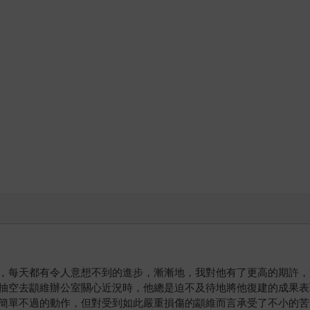
，每天都有令人意想不到的進步，漸漸地，我對他有了更高的期許，
抽空去顓維辦公室關心近況時，他總是迫不及待地將他復建的成果表
簡單不過的動作，但對受到如此嚴重損傷的顓維而言承受了不小的苦