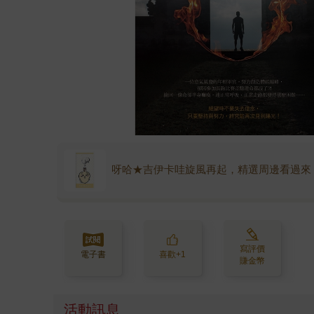
呀哈★吉伊卡哇旋風再起，精選周邊看過來
寫評價
電子書
喜歡+1
賺金幣
活動訊息