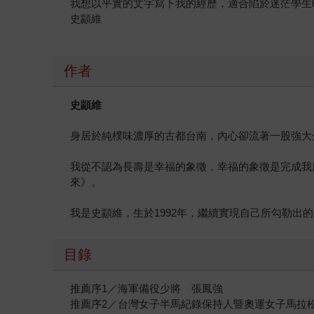
我想以平實的文字寫下我的經歷，適合陷於迷茫學生
史顓維
作者
史顓維
身居於純樸味濃厚的古都台南，內心卻流著一股強大
我從不認為長壽是幸福的象徵，幸福的象徵是完成我
來》。
我是史顓維，生於1992年，繼續實現自己所勾勒出
目錄
推薦序1／海軍備役少將 張鳳強
推薦序2／台灣女子半馬紀錄保持人暨奧運女子馬拉