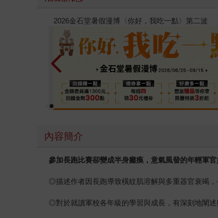
【父親節禮物展】5折起，滿888送88點金幣
內容簡介
參加長跑比賽卻變成半身癱瘓，意氣風發的年輕軍官
◎描述作者因長跑導致橫紋肌溶解與多重器官衰竭，
◎對於就讀軍校各年級的學習與成長，有深刻地闡述