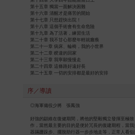
第十五章 獨當一面解決困難
第十六章 清醒才是痛苦的開始
第十七章 只想趕快出院！
第十八章 這個手術會有生命危險
第十九章 為了活著，練習生活
第二十章 我不甘心那麼年輕就癱瘓
第二十一章 病床、輪椅，我的小世界
第二十二章 睽違的回家
第二十三章 我寧願慢慢走
第二十四章 這條路好遠好長
第二十五章 一切的安排都是最好的安排
序／導讀
◎海軍備役少將 張鳳強
好強的顓維在復健期間，將他的堅毅獨立發揮至極致
作，當然最主要的目的是便於冗長的復建期程，當我
器蹣跚跺步、擺脫助行器一步步地走等，正常人看似