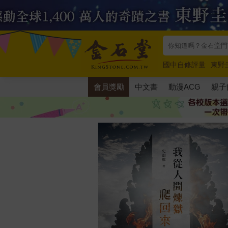
國中自修評量
東野
唯紅花綻放
奧德賽
會員獎勵
中文書
動漫ACG
親子