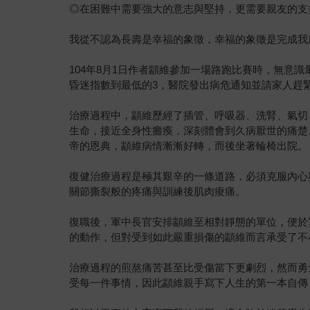
◎在困難中需要強大的意志與堅持，更需要親友的支
我從不認為長壽是幸福的象徵，幸福的象徵是完成我
104年8月1日作者顓維參加一場路跑比賽時，無
昏迷指數到最低的3，醫院發出病危通知並請家人趕
治療過程中，顓維歷經了插管、呼吸器、洗腎、氣切
生命，接近全身性癱瘓，深刻體會到久病厭世的痛楚
帝的恩典，顓維病情漸漸好轉，而後坐著輪椅出院。
復健治療過程是極其艱辛的一條道路，必須克服內心
關節撕裂般的疼痛與訓練後肌肉痠痛。
復職後，軍中長官安排顓維至相對靜態的單位，便於
的動作，但對受到如此嚴重損傷的顓維而言承受了不
治療過程的煎熬痛苦甚至比受傷當下更劇烈，然而勇
受每一件事情，因此顓維親手寫下人生的第一本自傳