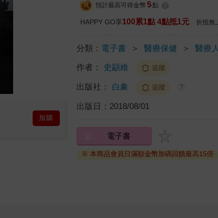
5
預計最高可得金幣
點
?
100累1點 4點抵1元
HAPPY GO享
折抵無
分類：
電子書
＞
醫療保健
＞
醫療
作者：
史顓維
追蹤
出版社：
白象
追蹤
?
出版日：
2018/08/01
加購
電子書
※ 本商品會員日滿額金幣加碼回饋最高15倍