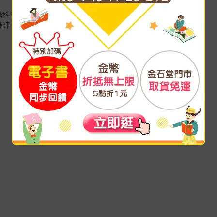
臟科主任 宋俊明
醫師 蔡偉奇