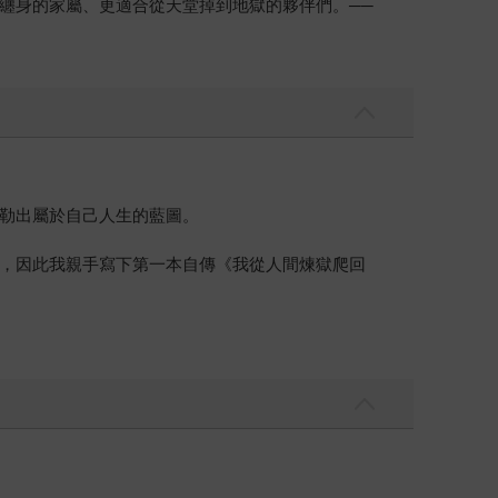
纏身的家屬、更適合從天堂掉到地獄的夥伴們。──
勒出屬於自己人生的藍圖。
，因此我親手寫下第一本自傳《我從人間煉獄爬回