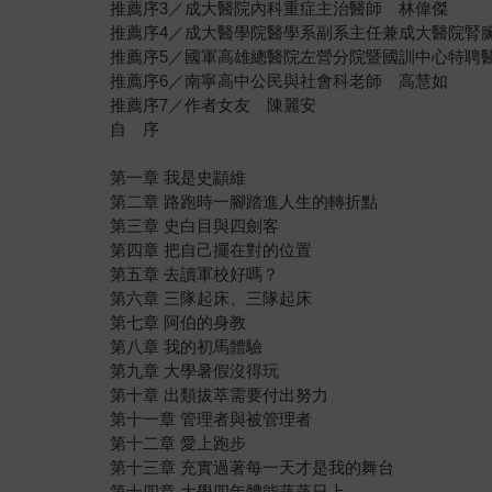
推薦序3／成大醫院內科重症主治醫師 林偉傑
推薦序4／成大醫學院醫學系副系主任兼成大醫院腎
推薦序5／國軍高雄總醫院左營分院暨國訓中心特聘
推薦序6／南寧高中公民與社會科老師 高慧如
推薦序7／作者女友 陳麗安
自 序
第一章 我是史顓維
第二章 路跑時一腳踏進人生的轉折點
第三章 史白目與四劍客
第四章 把自己擺在對的位置
第五章 去讀軍校好嗎？
第六章 三隊起床、三隊起床
第七章 阿伯的身教
第八章 我的初馬體驗
第九章 大學暑假沒得玩
第十章 出類拔萃需要付出努力
第十一章 管理者與被管理者
第十二章 愛上跑步
第十三章 充實過著每一天才是我的舞台
第十四章 大學四年體能蒸蒸日上