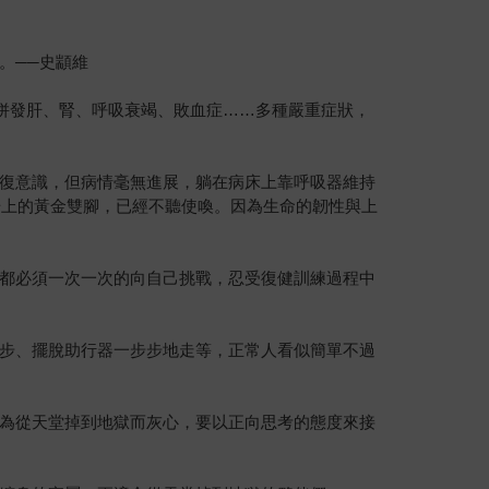
。──史顓維
解併發肝、腎、呼吸衰竭、敗血症……多種嚴重症狀，
復意識，但病情毫無進展，躺在病床上靠呼吸器維持
場上的黃金雙腳，已經不聽使喚。因為生命的韌性與上
都必須一次一次的向自己挑戰，忍受復健訓練過程中
步、擺脫助行器一步步地走等，正常人看似簡單不過
為從天堂掉到地獄而灰心，要以正向思考的態度來接