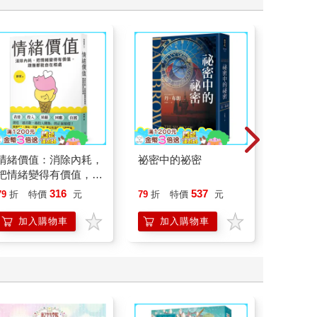
情緒價值：消除內耗，
祕密中的祕密
如果歷
把情緒變得有價值，跟
(15)
誰都能自在相處
貓漫畫
316
537
79
折
特價
元
79
折
特價
元
79
折
加入購物車
加入購物車
加