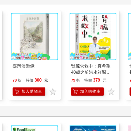
臺灣漫遊錄
腎臟求救中：真希望
40歲之前洪永祥醫師
就告訴我這些事
300
379
79
折
特價
元
79
折
特價
元
加入購物車
加入購物車