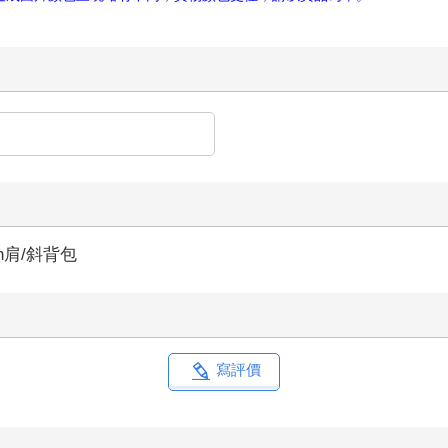
ch肩/斜背包
寫評價