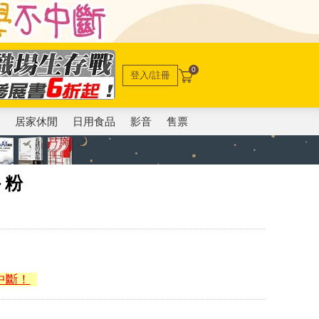
0
登入/註冊
電
居家休閒
日用食品
影音
售票
－粉
中斷！