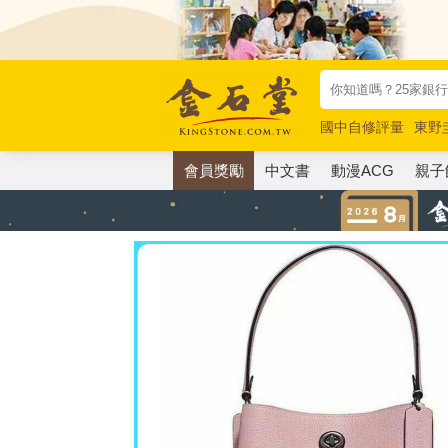
國中自修評量
東野
唯紅花綻放
奧德賽
會員獎勵
中文書
動漫ACG
親子