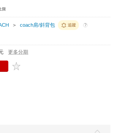
上限
ACH
＞
coach肩/斜背包
追蹤
?
元
更多分期