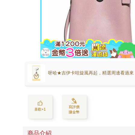
呀哈★吉伊卡哇旋風再起，精選周邊看過來
寫評價
喜歡+1
賺金幣
商品介紹