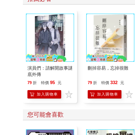
演員們：請解開故事謎
刪掉容易，忘掉很難
底外傳
95
332
79
折
特價
元
79
折
特價
元
加入購物車
加入購物車
您可能會喜歡