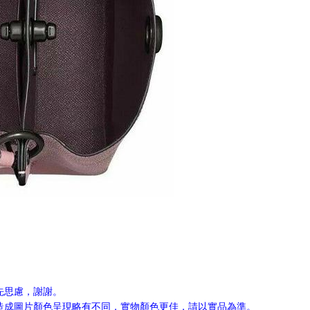
先思慮，謝謝。
，造成圖片顏色呈現略有不同，實物顏色更佳，請以實品為準。