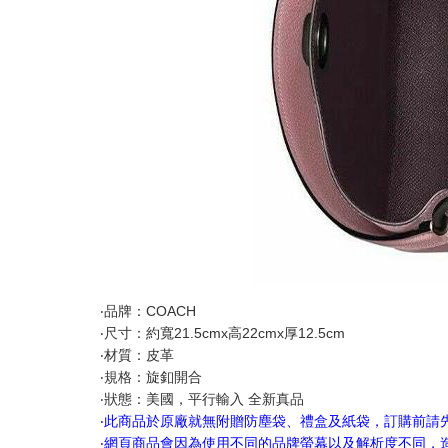
‧品牌：COACH
‧尺寸：約寬21.5cmx高22cmx厚12.5cm
‧材質：皮革
‧規格：旋釦開合
‧狀態：美國，平行輸入 全新真品
‧此商品於原廠就無附贈防塵袋、禮盒及紙袋，訂購前請
‧網頁商品會因為使用不同的品牌螢幕以及解析度不同