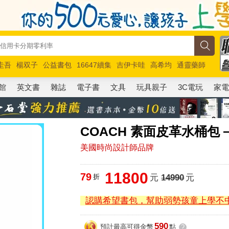
圭吾
楊双子
公益書包
16647續集
吉伊卡哇
高希均
通靈藥師
路邊攤新作
馬斯克
玩具總動員5
超慢跑
館
英文書
雜誌
電子書
文具
玩具親子
3C電玩
家
COACH 素面皮革水桶包
美國時尚設計師品牌
11800
79
折
元
14990
元
認購希望書包，幫助弱勢孩童上學不
590
預計最高可得金幣
點
?