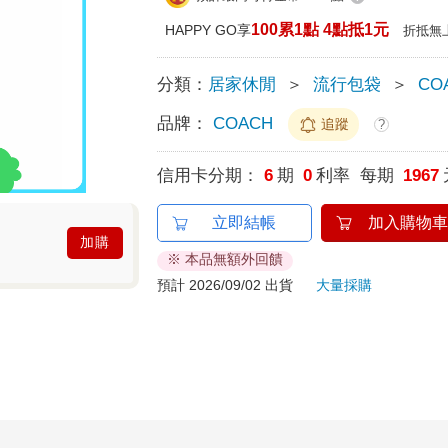
100累1點 4點抵1元
HAPPY GO享
折抵無
分類：
居家休閒
＞
流行包袋
＞
CO
品牌：
COACH
追蹤
?
信用卡分期：
6
期
0
利率 每期
1967
立即結帳
加入購物車
加購
※ 本品無額外回饋
預計 2026/09/02 出貨
大量採購