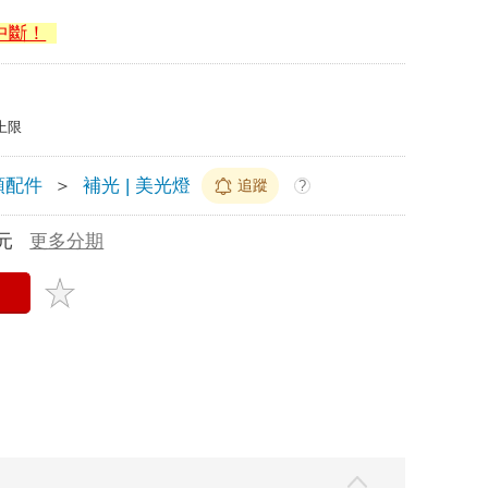
中斷！
上限
鏡頭配件
＞
補光 | 美光燈
追蹤
?
元
更多分期