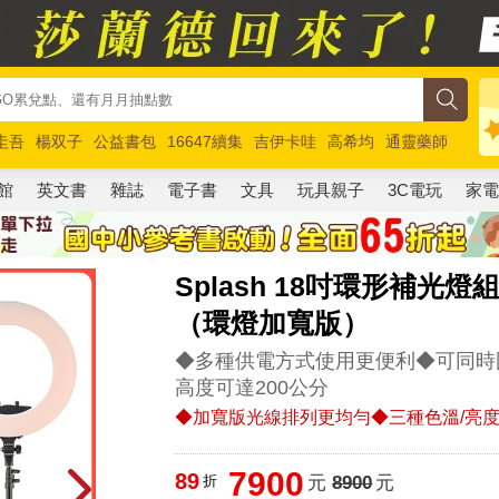
圭吾
楊双子
公益書包
16647續集
吉伊卡哇
高希均
通靈藥師
路邊攤新作
馬斯克
玩具總動員5
超慢跑
館
英文書
雜誌
電子書
文具
玩具親子
3C電玩
家
Splash 18吋環形補光燈
（環燈加寬版）
◆多種供電方式使用更便利◆可同時
高度可達200公分
◆加寬版光線排列更均勻◆三種色溫/亮
7900
89
折
元
8900
元