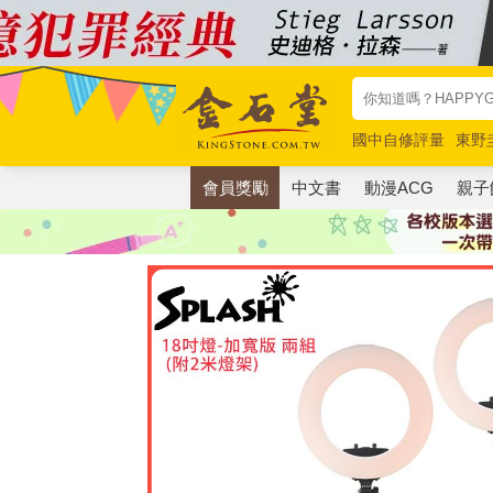
國中自修評量
東野
唯紅花綻放
奧德賽
會員獎勵
中文書
動漫ACG
親子