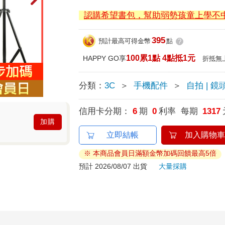
認購希望書包，幫助弱勢孩童上學不
395
預計最高可得金幣
點
?
100累1點 4點抵1元
HAPPY GO享
折抵無
分類：
3C
＞
手機配件
＞
自拍 | 
信用卡分期：
6
期
0
利率 每期
1317
加購
立即結帳
加入購物車
※ 本商品會員日滿額金幣加碼回饋最高5倍
預計 2026/08/07 出貨
大量採購