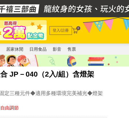
0
登入/註冊
電
居家休閒
日用食品
影音
售票
組合 JP－040（2入/組）含燈架
固定三種元件◆適用多種環境完美補光◆燈架
度自由調節