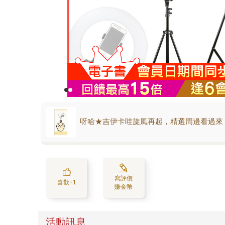
呀哈★吉伊卡哇旋風再起，精選周邊看過來
寫評價
喜歡+1
賺金幣
活動訊息