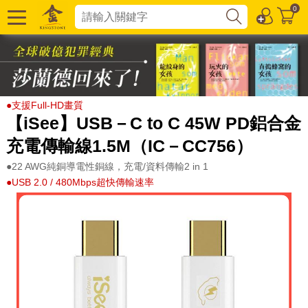
0
●支援Full-HD畫質
【iSee】USB－C to C 45W PD鋁合金
充電傳輸線1.5M（IC－CC756）
●22 AWG純銅導電性銅線，充電/資料傳輸2 in 1
●USB 2.0 / 480Mbps超快傳輸速率