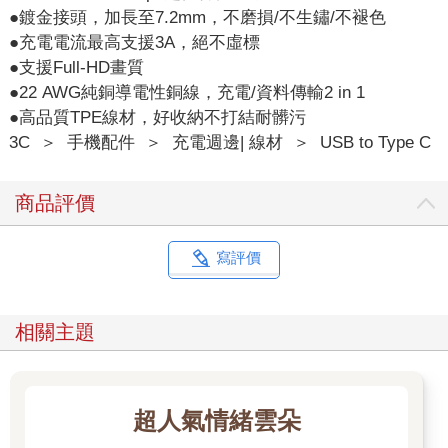
●鍍金接頭，加長至7.2mm，不磨損/不生鏽/不褪色
●充電電流最高支援3A，絕不虛標
●支援Full-HD畫質
●22 AWG純銅導電性銅線，充電/資料傳輸2 in 1
●高品質TPE線材，好收納不打結耐髒污
3C
＞
手機配件
＞
充電週邊| 線材
＞
USB to Type C
商品評價
寫評價
相關主題
超人氣情緒雲朵