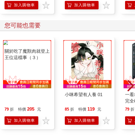
加入購物車
加入購物車
您可能也需要
關於吃了魔獸肉就登上
小咪希望有人養 01
一看
王位這檔事（３）
完全
×1
205
119
79
折
特價
元
85
折
特價
元
79
折
錯、
法
加入購物車
加入購物車