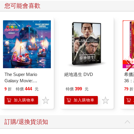
您可能會喜歡
The Super Mario
絕地逃生 DVD
希臘
Galaxy Movie:
36
Peach`s Birthday
444
399
9
折
特價
元
特價
元
79
折
Surprise: The Super
Mario Galaxy Movie
加入購物車
加入購物車
Storybook
訂購/退換貨須知