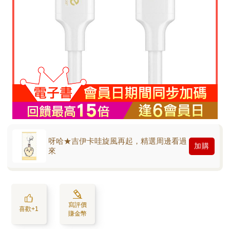
呀哈★吉伊卡哇旋風再起，精選周邊看過
加購
來
寫評價
喜歡+1
賺金幣