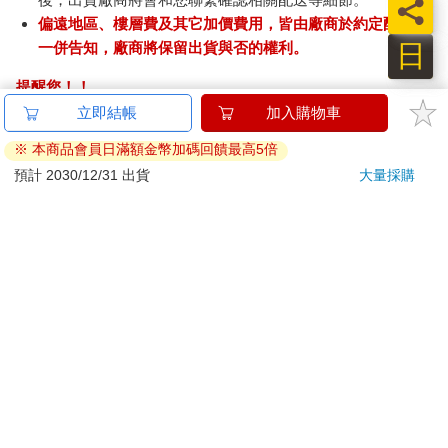
員
偏遠地區、樓層費及其它加價費用，皆由廠商於約定配送時
日
一併告知，廠商將保留出貨與否的權利。
提醒您！！
金石堂及銀行均不會請您操作ATM! 如接獲電話要求您前往
立即結帳
加入購物車
ATM提款機，請不要聽從指示，以免受騙上當！
※ 本商品會員日滿額金幣加碼回饋最高5倍
退換貨須知：
預計 2030/12/31 出貨
大量採購
**提醒您，鑑賞期不等於試用期，退回商品須為全新狀態**
依據「消費者保護法」第19條及行政院消費者保護處公告之
「通訊交易解除權合理例外情事適用準則」，以下商品購買
後，除商品本身有瑕疵外，將不提供7天的猶豫期：
易於腐敗、保存期限較短或解約時即將逾期。（如：生
鮮食品）
依消費者要求所為之客製化給付。（客製化商品）
報紙、期刊或雜誌。（含MOOK、外文雜誌）
經消費者拆封之影音商品或電腦軟體。
非以有形媒介提供之數位內容或一經提供即為完成之線
上服務，經消費者事先同意始提供。（如：電子書、電