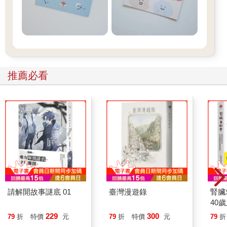
推薦必看
請解開故事謎底 01
臺灣漫遊錄
腎臟
40
就告
229
300
79
折
特價
元
79
折
特價
元
79
折