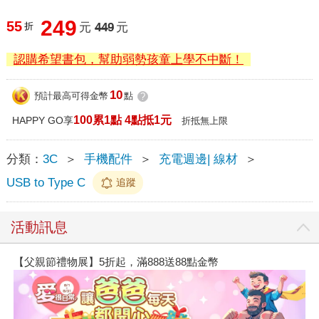
249
55
折
元
449
元
認購希望書包，幫助弱勢孩童上學不中斷！
10
預計最高可得金幣
點
?
100累1點 4點抵1元
HAPPY GO享
折抵無上限
分類：
3C
＞
手機配件
＞
充電週邊| 線材
＞
USB to Type C
追蹤
活動訊息
【父親節禮物展】5折起，滿888送88點金幣