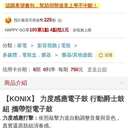
認購希望書包，幫助弱勢孩童上學不中斷！
225
預計最高可得金幣
點
?
100累1點 4點抵1元
HAPPY GO享
折抵無上限
分類：
家電
＞
影音視聽 | 電視
＞
多媒體．電視盒．樂器
＞
樂器/其他遊戲
追蹤
信用卡分期：
6
期
0
利率 每期
750
元
更多分期
商品介紹
【KONIX】 力度感應電子鼓 行動爵士鼓
組 攜帶型電子鼓
力度感應打擊
：
依照敲擊力道自動調整音量與音色，
真實還原鼓組演奏感。