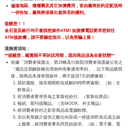
偏遠地區、樓層費及其它加價費用，皆由廠商於約定配送時
一併告知，廠商將保留出貨與否的權利。
提醒您！！
金石堂及銀行均不會請您操作ATM! 如接獲電話要求您前往
ATM提款機，請不要聽從指示，以免受騙上當！
退換貨須知：
**提醒您，鑑賞期不等於試用期，退回商品須為全新狀態**
依據「消費者保護法」第19條及行政院消費者保護處公告之
「通訊交易解除權合理例外情事適用準則」，以下商品購買
後，除商品本身有瑕疵外，將不提供7天的猶豫期：
易於腐敗、保存期限較短或解約時即將逾期。（如：生
鮮食品）
依消費者要求所為之客製化給付。（客製化商品）
報紙、期刊或雜誌。（含MOOK、外文雜誌）
經消費者拆封之影音商品或電腦軟體。
非以有形媒介提供之數位內容或一經提供即為完成之線
上服務，經消費者事先同意始提供。（如：電子書、電