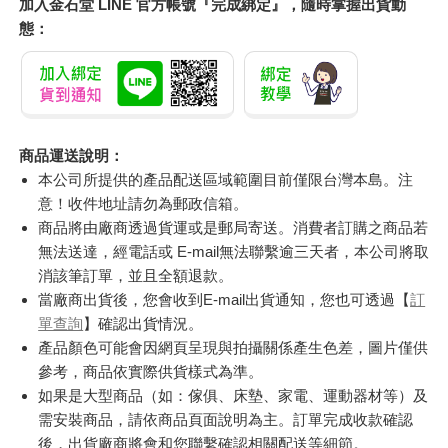
加入金石堂 LINE 官方帳號『完成綁定』，隨時掌握出貨動
態：
商品運送說明：
本公司所提供的產品配送區域範圍目前僅限台灣本島。注
意！收件地址請勿為郵政信箱。
商品將由廠商透過貨運或是郵局寄送。消費者訂購之商品若
無法送達，經電話或 E-mail無法聯繫逾三天者，本公司將取
消該筆訂單，並且全額退款。
當廠商出貨後，您會收到E-mail出貨通知，您也可透過【
訂
單查詢
】確認出貨情況。
產品顏色可能會因網頁呈現與拍攝關係產生色差，圖片僅供
參考，商品依實際供貨樣式為準。
如果是大型商品（如：傢俱、床墊、家電、運動器材等）及
需安裝商品，請依商品頁面說明為主。訂單完成收款確認
後，出貨廠商將會和您聯繫確認相關配送等細節。