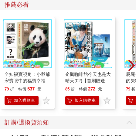
推薦必看
全知福寶視角：小爺爺
企鵝咖啡館今天也是大
屁屁
宋寶眼中的福寶幸福肥
晴天(02)【首刷贈送
的失
日常（首刷限量贈：拍
「謹賀新年」收藏卡】
537
272
79
折
特價
元
85
折
特價
元
79
折
立得風格透卡一張）
加入購物車
加入購物車
訂購/退換貨須知