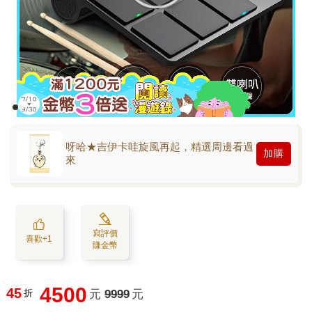
呀哈★吉伊卡哇旋風再起，精選周邊看過
加購
來
寫評價
喜歡+1
賺金幣
4500
45
折
元
9999
元