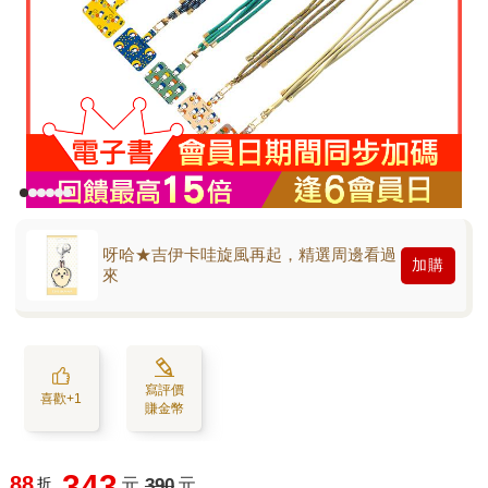
呀哈★吉伊卡哇旋風再起，精選周邊看過
加購
來
寫評價
喜歡+1
賺金幣
343
88
折
元
390
元