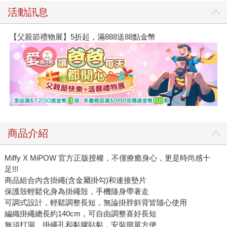
活動訊息
【父親節禮物展】5折起，滿888送88點金幣
商品介紹
Miffy X MiPOW 官方正版授權，不僅療癒身心，更是時尚感十
足!!!
商品組合內含掛繩(含金屬掛勾)和連接墊片
保護殼輕鬆化身為掛繩殼，手機隨身帶著走
可調式設計，輕鬆調整長短，無論掛脖斜背皆隨心使用
編織掛繩總長約140cm，可自由調整喜好長短
無須打洞、掛繩孔和黏膠貼黏，安裝簡單方便