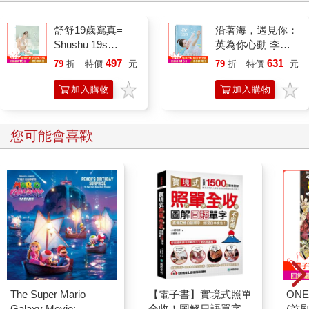
舒舒19歲寫真=
沿著海，遇見你：
Shushu 19s
英為你心動 李雅
photography
英1st台灣感性紙
497
631
79
折
特價
元
79
折
特價
元
上電影系列
加入購物
加入購物
車
車
您可能會喜歡
The Super Mario
【電子書】實境式照單
ONE
Galaxy Movie:
全收！圖解日語單字不
(首刷