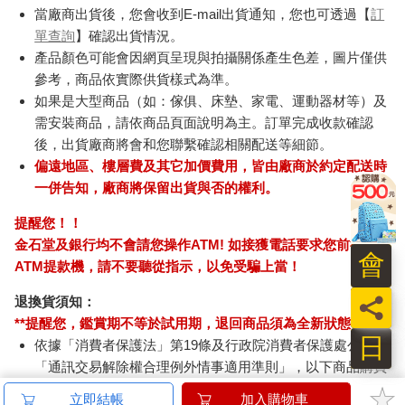
當廠商出貨後，您會收到E-mail出貨通知，您也可透過【
訂
單查詢
】確認出貨情況。
產品顏色可能會因網頁呈現與拍攝關係產生色差，圖片僅供
參考，商品依實際供貨樣式為準。
如果是大型商品（如：傢俱、床墊、家電、運動器材等）及
需安裝商品，請依商品頁面說明為主。訂單完成收款確認
後，出貨廠商將會和您聯繫確認相關配送等細節。
偏遠地區、樓層費及其它加價費用，皆由廠商於約定配送時
一併告知，廠商將保留出貨與否的權利。
提醒您！！
金石堂及銀行均不會請您操作ATM! 如接獲電話要求您前往
會
ATM提款機，請不要聽從指示，以免受騙上當！
員
退換貨須知：
**提醒您，鑑賞期不等於試用期，退回商品須為全新狀態**
日
依據「消費者保護法」第19條及行政院消費者保護處公告之
「通訊交易解除權合理例外情事適用準則」，以下商品購買
後，除商品本身有瑕疵外，將不提供7天的猶豫期：
立即結帳
加入購物車