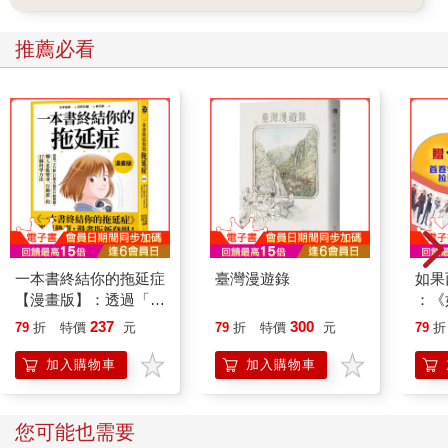
推薦必看
一本書終結你的拖延症
臺灣漫遊錄
如果
【漫畫版】：透過「小
：《
行動」打開大腦的行動
喵》
237
300
79
折
特價
元
79
折
特價
元
79
折
開關，懶人也能變身
【首
「行動派」的37個科
加入購物車
加入購物車
學方法
您可能也需要