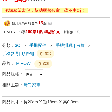
認購希望書包，幫助弱勢孩童上學不中斷！
15
預計最高可得金幣
點
?
100累1點 4點抵1元
HAPPY GO享
折抵無上限
分類：
3C
＞
手機配件
＞
手機掛繩 | 吊飾
＞
手機斜背| 頸掛繩
追蹤
品牌：
MiPOW
追蹤
商品規格：
相關主題：
時尚家電
商品尺寸：
長20cm X 寬18cm X 高0.3cm