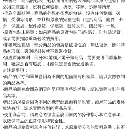
•未拆封：商品的包裝（包括運送用的包裝和商品本身的包裝）都
必須完整無損，沒有任何破損、折痕、移除、拆除等情形。
•仍為全新狀態：商品的外觀必須完好無缺，沒有任何刮傷、破
損、受潮等情形，並且與原廠的完整包裝（包括商品、附件、外
盒、保護袋、配件紙箱、保麗龍、隨貨文件、贈品等）一致。
•原廠包裝未損毀：如果商品的原廠包裝已經損毀，則無法退貨，
或者需要扣除重新包裝的費用。
•非破壞性包裝：部分商品的包裝是破壞性的，無法復原，除非商
品有瑕疵，否則拆封後就不得退換貨。
•須經原廠檢測：部分3C電腦／電子類商品，需要先送回原廠檢
測，確認是否有瑕疵，才能決定是否接受退換貨。
※注意事項：
•商品的尺寸和重量會因為不同的配備而有所差異，請以實際收到
的商品為準。
•商品的顏色會因為網頁的呈現而有些許差異，請以實際收到的商
品為準。
•商品的規格會因為不同的機型配置而有所改變，如果商品的規格
敘述有誤，請以實際收到的商品為準。
•使用商品前，請務必遵循產品說明書內的操作指示和注意事項，
以確保商品的正常使用和安全性。
•商品的規格資料若有任何錯誤，以原廠所公佈的資料為準，恕不