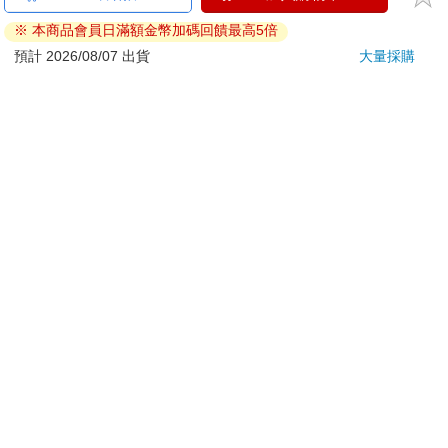
易於腐敗、保存期限較短或解約時即將逾期。（如：生
鮮食品）
※ 本商品會員日滿額金幣加碼回饋最高5倍
依消費者要求所為之客製化給付。（客製化商品）
預計 2026/08/07 出貨
大量採購
報紙、期刊或雜誌。（含MOOK、外文雜誌）
經消費者拆封之影音商品或電腦軟體。
非以有形媒介提供之數位內容或一經提供即為完成之線
上服務，經消費者事先同意始提供。（如：電子書、電
子雜誌、下載版軟體、虛擬商品…等）
已拆封之個人衛生用品。（如：內衣褲、刮鬍刀、除毛
刀…等）
若非上列種類商品，均享有到貨7天的猶豫期（含例假
日）。
辦理退換貨時，商品（組合商品恕無法接受單獨退貨）必須
是您收到商品時的原始狀態（包含商品本體、配件、贈品、
保證書、所有附隨資料文件及原廠內外包裝…等），請勿直
接使用原廠包裝寄送，或於原廠包裝上黏貼紙張或書寫文
字。
退回商品若無法回復原狀，將請您負擔回復原狀所需費用，
嚴重時將影響您的退貨權益。