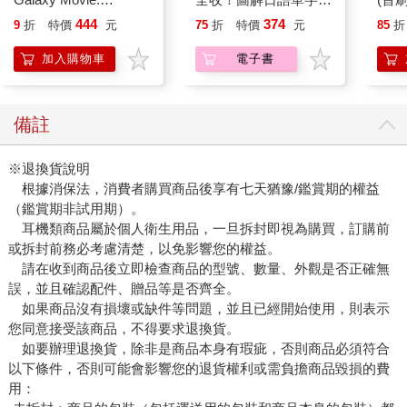
Peach`s Birthday
用背：照片單字全部收
444
374
9
折
特價
元
75
折
特價
元
85
折
Surprise: The Super
錄！全場景1500張實
Mario Galaxy Movie
境圖解，讓生活中的人
加入購物車
電子書
Storybook
事時地物成為你的日文
老師！
備註
※退換貨說明
根據消保法，消費者購買商品後享有七天猶豫/鑑賞期的權益
（鑑賞期非試用期）。
耳機類商品屬於個人衛生用品，一旦拆封即視為購買，訂購前
或拆封前務必考慮清楚，以免影響您的權益。
請在收到商品後立即檢查商品的型號、數量、外觀是否正確無
誤，並且確認配件、贈品等是否齊全。
如果商品沒有損壞或缺件等問題，並且已經開始使用，則表示
您同意接受該商品，不得要求退換貨。
如要辦理退換貨，除非是商品本身有瑕疵，否則商品必須符合
以下條件，否則可能會影響您的退貨權利或需負擔商品毀損的費
用：