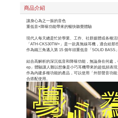
商品介紹
讓⾝⼼為之⼀振的⾳⾊
重低⾳×降噪功能帶來的暢快聽覺體驗
現代⼈每天總是忙於學業、⼯作、社群媒體或各種活
「ATH-CKS30TW+」是⼀款真無線耳機，適合
作為鐵三⾓邁入第 15 個年頭重低⾳「SOLID 
結合⾼解析的深沉低⾳和降噪功能，無論⾝在何處，都能
ep」體驗讓⼈難以想像是⼩巧耳機帶來的超低頻表
作為內建多種功能的產品，可以使⽤「外部聲⾳功能
合搭配使⽤。