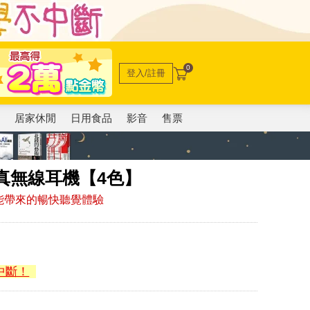
0
登入/註冊
電
居家休閒
日用食品
影音
售票
+ 真無線耳機【4色】
能帶來的暢快聽覺體驗
中斷！