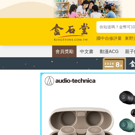
國中自修評量
東野
唯紅花綻放
奧德賽
會員獎勵
中文書
動漫ACG
親子