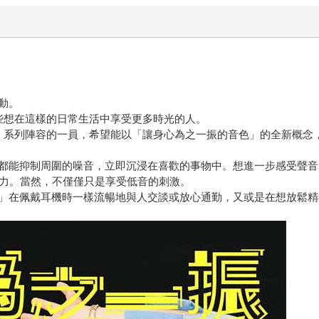
動。
給那些想在這樣的⽇常⽣活中享受更多時光的⼈。
BASS」系列陣容的⼀員，希望能以「讓⾝⼼為之⼀振的⾳⾊」的全新概
抑制周圍的噪⾳，立即沉浸在喜歡的事物中。想進⼀步感受聲⾳的深度的⼈
現⼒。當然，不僅僅只是享受低⾳的刺激。
」在佩戴耳機時⼀樣流暢地與⼈交談或放⼼通勤，⼜或是在想放鬆精