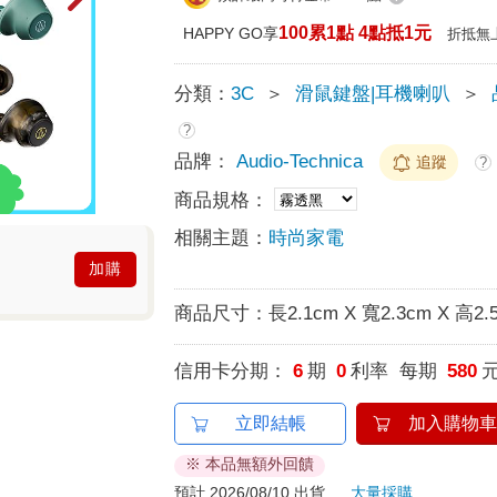
100累1點 4點抵1元
HAPPY GO享
折抵無
分類：
3C
＞
滑鼠鍵盤|耳機喇叭
＞
?
品牌：
Audio-Technica
追蹤
?
商品規格：
相關主題：
時尚家電
加購
商品尺寸：
長2.1cm X 寬2.3cm X 高2.
信用卡分期：
6
期
0
利率 每期
580
立即結帳
加入購物車
※ 本品無額外回饋
預計 2026/08/10 出貨
大量採購