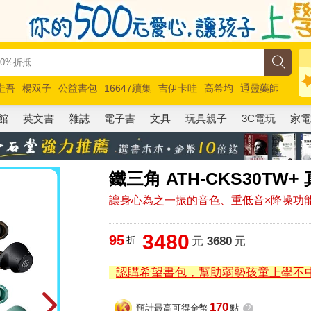
圭吾
楊双子
公益書包
16647續集
吉伊卡哇
高希均
通靈藥師
路邊攤新作
馬斯克
玩具總動員5
超慢跑
館
英文書
雜誌
電子書
文具
玩具親子
3C電玩
家
鐵三角 ATH-CKS30TW
讓⾝⼼為之⼀振的⾳⾊、重低⾳×降噪功
3480
95
折
元
3680
元
認購希望書包，幫助弱勢孩童上學不
170
預計最高可得金幣
點
?