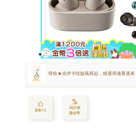
呀哈★吉伊卡哇旋風再起，精選周邊看過來
寫評價
喜歡+1
賺金幣