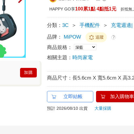
100累1點 4點抵1元
HAPPY GO享
折抵無
分類：
3C
＞
手機配件
＞
充電週邊|
品牌：
MiPOW
追蹤
?
商品規格：
相關主題：
時尚家電
加購
商品尺寸：
長5.6cm X 寬5.6cm X 高3.
立即結帳
加入購物車
預計 2026/08/10 出貨
大量採購