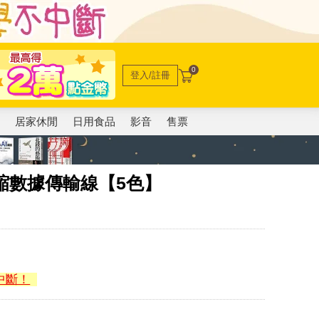
0
登入/註冊
電
居家休閒
日用食品
影音
售票
o C伸縮數據傳輸線【5色】
中斷！