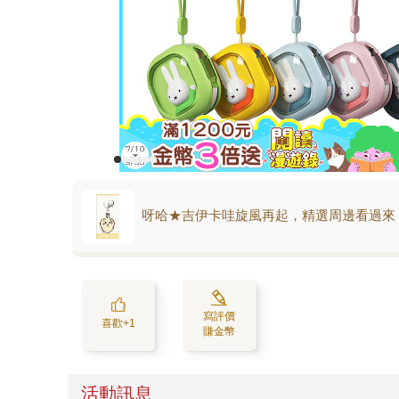
呀哈★吉伊卡哇旋風再起，精選周邊看過來
寫評價
喜歡+1
賺金幣
活動訊息