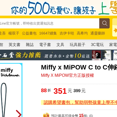
圭吾
楊双子
公益書包
16647續集
吉伊卡哇
高希均
通靈藥師
路邊攤新作
馬斯克
玩具總動員5
超慢跑
館
英文書
雜誌
電子書
文具
玩具親子
3C電玩
家
Miffy x MiPOW C t
Miffy X MiPOW官方正版授權
351
88
折
元
399
元
認購希望書包，幫助弱勢孩童上學不
15
預計最高可得金幣
點
?