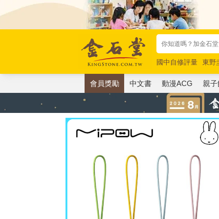
國中自修評量
東野
唯紅花綻放
奧德賽
會員獎勵
中文書
動漫ACG
親子