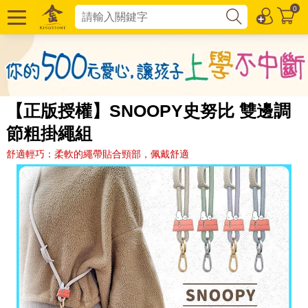
0
【正版授權】SNOOPY史努比 雙邊調
節粗掛繩組
舒適輕巧：柔軟的繩帶貼合頸部，佩戴舒適