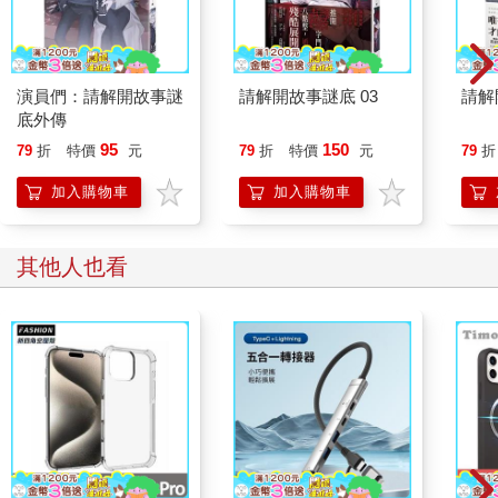
演員們：請解開故事謎
請解開故事謎底 03
請解
底外傳
95
150
79
折
特價
元
79
折
特價
元
79
折
加入購物車
加入購物車
其他人也看