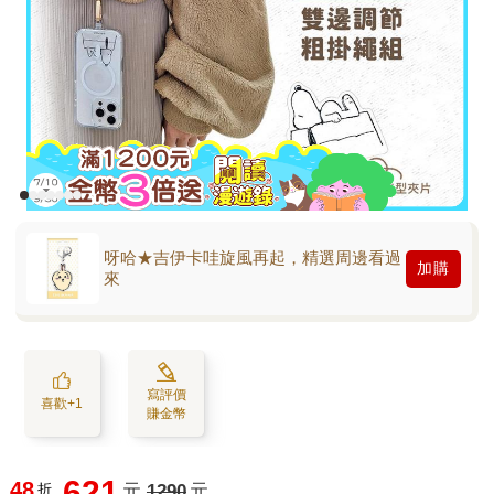
呀哈★吉伊卡哇旋風再起，精選周邊看過
加購
來
寫評價
喜歡+1
賺金幣
621
48
折
元
1290
元