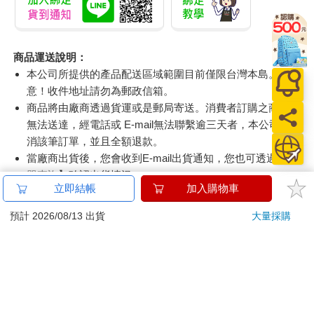
商品運送說明：
本公司所提供的產品配送區域範圍目前僅限台灣本島。注
意！收件地址請勿為郵政信箱。
商品將由廠商透過貨運或是郵局寄送。消費者訂購之商品若
無法送達，經電話或 E-mail無法聯繫逾三天者，本公司將取
消該筆訂單，並且全額退款。
當廠商出貨後，您會收到E-mail出貨通知，您也可透過【
訂
單查詢
】確認出貨情況。
立即結帳
加入購物車
產品顏色可能會因網頁呈現與拍攝關係產生色差，圖片僅供
參考，商品依實際供貨樣式為準。
預計 2026/08/13 出貨
大量採購
如果是大型商品（如：傢俱、床墊、家電、運動器材等）及
需安裝商品，請依商品頁面說明為主。訂單完成收款確認
後，出貨廠商將會和您聯繫確認相關配送等細節。
偏遠地區、樓層費及其它加價費用，皆由廠商於約定配送時
一併告知，廠商將保留出貨與否的權利。