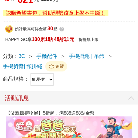
認購希望書包，幫助弱勢孩童上學不中斷！
30
預計最高可得金幣
點
?
100累1點 4點抵1元
HAPPY GO享
折抵無上限
分類：
3C
＞
手機配件
＞
手機掛繩 | 吊飾
＞
手機斜背| 頸掛繩
追蹤
商品規格：
活動訊息
【父親節禮物展】5折起，滿888送88點金幣