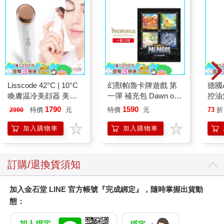
Lisscode 42°C | 10°C
幻獸帕魯卡牌遊戲 第
德國A
喚膚温冷美顔器 美膚
一彈 補充包 Dawn of
控油
儀
Palpagos（日文版一
凝露3
1790
1590
特價
元
特價
元
73
折
2990
盒）
髮根
調理
加入購物車
加入購物車
滋潤
質適
訂購/退換貨須知
加入金石堂 LINE 官方帳號『完成綁定』，隨時掌握出貨動
態：