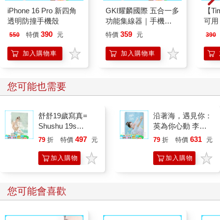
iPhone 16 Pro 新四角
GKI耀麟國際 五合一多
【T
透明防撞手機殼
功能集線器｜手機
可用
OTG轉接器 充電＋耳
磁圈 
390
359
特價
元
特價
元
550
390
機＋USB讀取 外接硬
磁貼
碟/鍵盤/滑鼠
加入購物車
加入購物車
您可能也需要
舒舒19歲寫真=
沿著海，遇見你：
Shushu 19s
英為你心動 李雅
photography
英1st台灣感性紙
497
631
79
折
特價
元
79
折
特價
元
上電影系列
加入購物
加入購物
車
車
您可能會喜歡