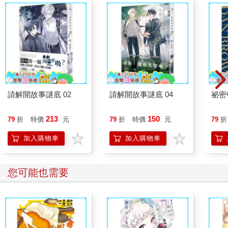
請解開故事謎底 02
請解開故事謎底 04
祕密
213
150
79
折
特價
元
79
折
特價
元
79
折
加入購物車
加入購物車
您可能也需要