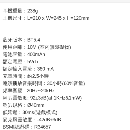
耳機重量：238g
耳機尺寸：L=210 x W=245 x H=120mm
藍牙版本：BT5.4
使用距離：10M (室內無障礙物)
電池容量：400mAh
額定電壓：5Vd.c.
額定輸入電流：380 mA
充電時間：約2.5小時
連續播放音樂時間：30小時(60%音量)
頻率響應 : 20Hz~20kHz
喇叭靈敏度: 92±3dB(at 1KHz&1mW)
喇叭規格：Ø40mm
低延遲：30ms(遊戲模式)
麥克風靈敏度：-42dB±3dB
BSMI認證碼：R34657