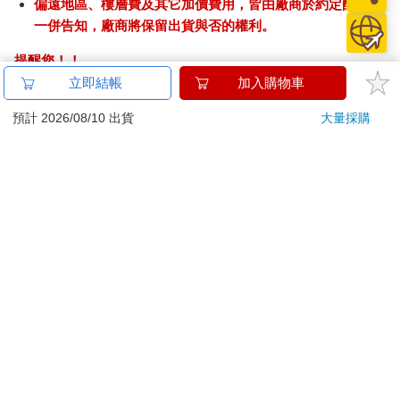
偏遠地區、樓層費及其它加價費用，皆由廠商於約定配送時
一併告知，廠商將保留出貨與否的權利。
提醒您！！
金石堂及銀行均不會請您操作ATM! 如接獲電話要求您前往
立即結帳
加入購物車
ATM提款機，請不要聽從指示，以免受騙上當！
預計 2026/08/10 出貨
大量採購
退換貨須知：
**提醒您，鑑賞期不等於試用期，退回商品須為全新狀態**
依據「消費者保護法」第19條及行政院消費者保護處公告之
「通訊交易解除權合理例外情事適用準則」，以下商品購買
後，除商品本身有瑕疵外，將不提供7天的猶豫期：
易於腐敗、保存期限較短或解約時即將逾期。（如：生
鮮食品）
依消費者要求所為之客製化給付。（客製化商品）
報紙、期刊或雜誌。（含MOOK、外文雜誌）
經消費者拆封之影音商品或電腦軟體。
非以有形媒介提供之數位內容或一經提供即為完成之線
上服務，經消費者事先同意始提供。（如：電子書、電
子雜誌、下載版軟體、虛擬商品…等）