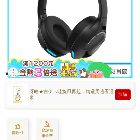
呀哈★吉伊卡哇旋風再起，精選周邊看過
加購
來
寫評價
喜歡+1
賺金幣