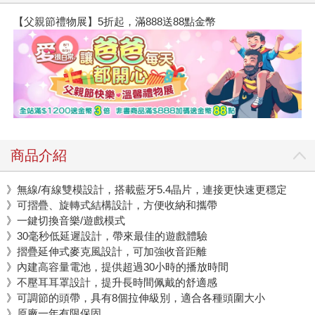
【父親節禮物展】5折起，滿888送88點金幣
商品介紹
》無線/有線雙模設計，搭載藍牙5.4晶片，連接更快速更穩定
》可摺疊、旋轉式結構設計，方便收納和攜帶
》一鍵切換音樂/遊戲模式
》30毫秒低延遲設計，帶來最佳的遊戲體驗
》摺疊延伸式麥克風設計，可加強收音距離
》內建高容量電池，提供超過30小時的播放時間
》不壓耳耳罩設計，提升長時間佩戴的舒適感
》可調節的頭帶，具有8個拉伸級別，適合各種頭圍大小
》原廠一年有限保固