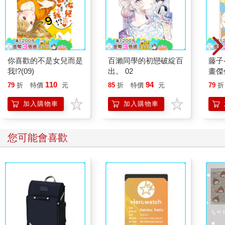
你喜歡的不是女兒而是
百瀨同學的初戀破綻百
藤子
我!?(09)
出。 02
畫傑作
BES
110
94
79
折
特價
元
85
折
特價
元
79
折
加入購物車
加入購物車
您可能會喜歡