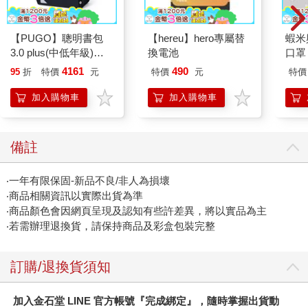
【PUGO】聰明書包
【hereu】hero專屬替
蝦米
3.0 plus(中低年級)酷
換電池
口罩
黑 全新進化玩美上市
4161
490
95
折
特價
元
特價
元
特價
加入購物車
加入購物車
備註
‧一年有限保固-新品不良/非人為損壞
‧商品相關資訊以實際出貨為準
‧商品顏色會因網頁呈現及認知有些許差異，將以實品為主
‧若需辦理退換貨，請保持商品及彩盒包裝完整
訂購/退換貨須知
加入金石堂 LINE 官方帳號『完成綁定』，隨時掌握出貨動