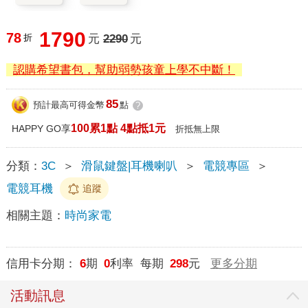
1790
78
折
元
2290
元
認購希望書包，幫助弱勢孩童上學不中斷！
85
預計最高可得金幣
點
?
100累1點 4點抵1元
HAPPY GO享
折抵無上限
分類：
3C
＞
滑鼠鍵盤|耳機喇叭
＞
電競專區
＞
電競耳機
追蹤
相關主題：
時尚家電
信用卡分期：
6
期
0
利率 每期
298
元
更多分期
活動訊息