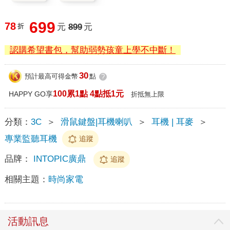
699
78
折
元
899
元
認購希望書包，幫助弱勢孩童上學不中斷！
30
預計最高可得金幣
點
?
100累1點 4點抵1元
HAPPY GO享
折抵無上限
分類：
3C
＞
滑鼠鍵盤|耳機喇叭
＞
耳機 | 耳麥
＞
專業監聽耳機
追蹤
品牌：
INTOPIC廣鼎
追蹤
相關主題：
時尚家電
活動訊息