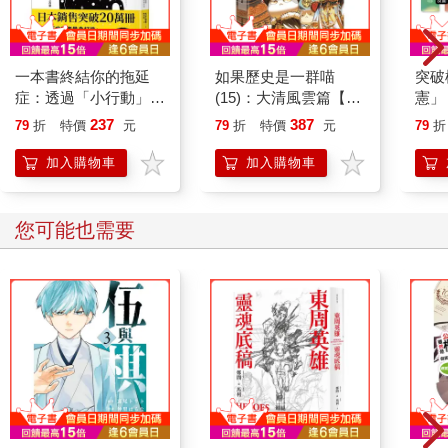
一本書終結你的拖延
如果歷史是一群喵
突破
症：透過「小行動」打
(15)：大清風雲篇【萌
憲」
開大腦的行動開關，懶
貓漫畫學歷史】
台灣
237
387
79
折
特價
元
79
折
特價
元
79
折
人也能變身「行動派」
持與
的37個科學方法
「日
加入購物車
加入購物車
您可能也需要