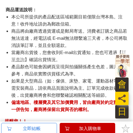
商品運送說明：
本公司所提供的產品配送區域範圍目前僅限台灣本島。注
意！收件地址請勿為郵政信箱。
商品將由廠商透過貨運或是郵局寄送。消費者訂購之商品若
無法送達，經電話或 E-mail無法聯繫逾三天者，本公司將取
消該筆訂單，並且全額退款。
當廠商出貨後，您會收到E-mail出貨通知，您也可透過【
訂
單查詢
】確認出貨情況。
產品顏色可能會因網頁呈現與拍攝關係產生色差，圖片僅供
參考，商品依實際供貨樣式為準。
如果是大型商品（如：傢俱、床墊、家電、運動器材等）及
會
需安裝商品，請依商品頁面說明為主。訂單完成收款確認
後，出貨廠商將會和您聯繫確認相關配送等細節。
員
偏遠地區、樓層費及其它加價費用，皆由廠商於約定配送時
日
一併告知，廠商將保留出貨與否的權利。
提醒您！！
金石堂及銀行均不會請您操作ATM! 如接獲電話要求您前往
立即結帳
加入購物車