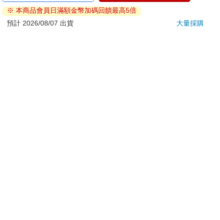
ATM提款機，請不要聽從指示，以免受騙上當！
※ 本商品會員日滿額金幣加碼回饋最高5倍
退換貨須知：
預計 2026/08/07 出貨
大量採購
**提醒您，鑑賞期不等於試用期，退回商品須為全新狀態**
依據「消費者保護法」第19條及行政院消費者保護處公告之
「通訊交易解除權合理例外情事適用準則」，以下商品購買
後，除商品本身有瑕疵外，將不提供7天的猶豫期：
易於腐敗、保存期限較短或解約時即將逾期。（如：生
鮮食品）
依消費者要求所為之客製化給付。（客製化商品）
報紙、期刊或雜誌。（含MOOK、外文雜誌）
經消費者拆封之影音商品或電腦軟體。
非以有形媒介提供之數位內容或一經提供即為完成之線
上服務，經消費者事先同意始提供。（如：電子書、電
子雜誌、下載版軟體、虛擬商品…等）
已拆封之個人衛生用品。（如：內衣褲、刮鬍刀、除毛
刀…等）
若非上列種類商品，均享有到貨7天的猶豫期（含例假
日）。