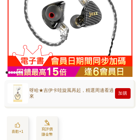
呀哈★吉伊卡哇旋風再起，精選周邊看過
加購
來
寫評價
喜歡+1
賺金幣