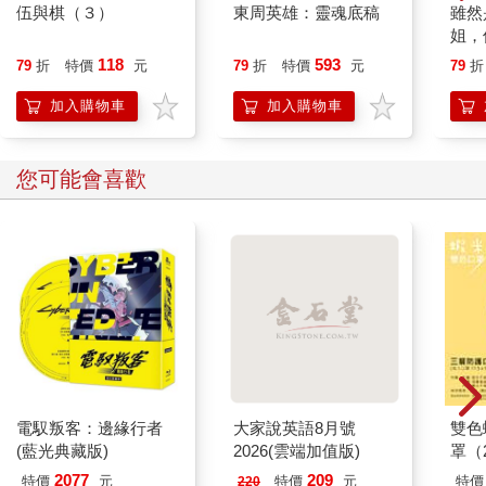
伍與棋（３）
東周英雄：靈魂底稿
雖然
姐，
以打
118
593
79
折
特價
元
79
折
特價
元
79
折
目(04
加入購物車
加入購物車
您可能會喜歡
電馭叛客：邊緣行者
大家說英語8月號
雙色
(藍光典藏版)
2026(雲端加值版)
罩（
2077
209
特價
元
特價
元
特價
220