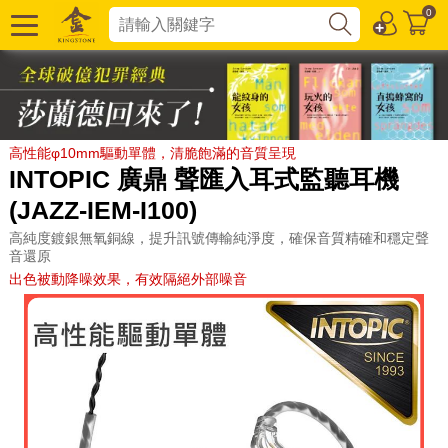
0
高性能φ10mm驅動單體，清脆飽滿的音質呈現
INTOPIC 廣鼎 聲匯入耳式監聽耳機
(JAZZ-IEM-I100)
高純度鍍銀無氧銅線，提升訊號傳輸純淨度，確保音質精確和穩定聲
音還原
出色被動降噪效果，有效隔絕外部噪音