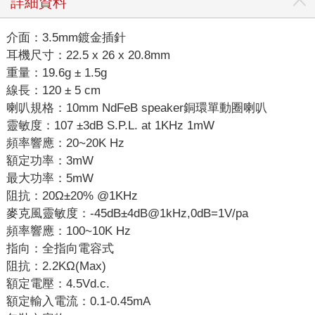
詳細資料
介面：3.5mm鍍金插針
耳機尺寸：22.5 x 26 x 20.8mm
重量：19.6g ± 1.5g
線長：120 ± 5 cm
喇叭規格：10mm NdFeB speaker銅環單動圈喇叭
靈敏度：107 ±3dB S.P.L. at 1KHz 1mW
頻率響應：20~20K Hz
額定功率：3mW
最大功率：5mW
阻抗：20Ω±20% @1KHz
麥克風靈敏度：-45dB±4dB@1kHz,0dB=1V/pa
頻率響應：100~10K Hz
指向：全指向電容式
阻抗：2.2KΩ(Max)
額定電壓：4.5Vd.c.
額定輸入電流：0.1-0.45mA