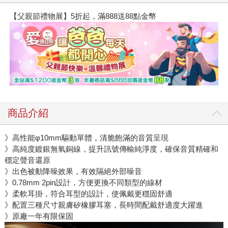
【父親節禮物展】5折起，滿888送88點金幣
商品介紹
》高性能φ10mm驅動單體，清脆飽滿的音質呈現
》高純度鍍銀無氧銅線，提升訊號傳輸純淨度，確保音質精確和
穩定聲音還原
》出色被動降噪效果，有效隔絕外部噪音
》0.78mm 2pin設計，方便更換不同類型的線材
》柔軟耳掛，符合耳型的設計，使佩戴更穩固舒適
》配置三種尺寸親膚矽橡膠耳塞，長時間配戴舒適度大躍進
》原廠一年有限保固