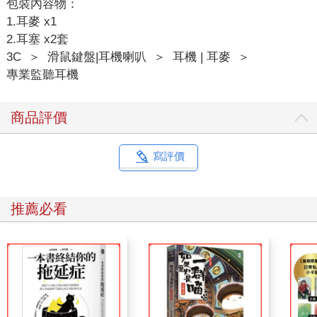
包裝內容物：
1.耳麥 x1
2.耳塞 x2套
3C
＞
滑鼠鍵盤|耳機喇叭
＞
耳機 | 耳麥
＞
專業監聽耳機
商品評價
寫評價
推薦必看