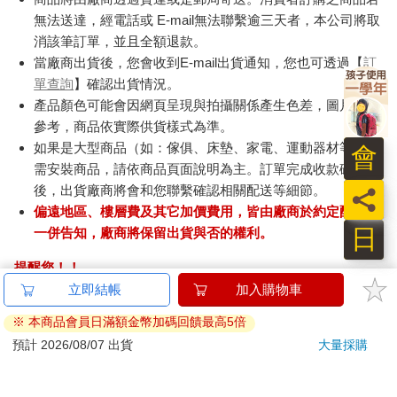
無法送達，經電話或 E-mail無法聯繫逾三天者，本公司將取
消該筆訂單，並且全額退款。
當廠商出貨後，您會收到E-mail出貨通知，您也可透過【
訂
單查詢
】確認出貨情況。
產品顏色可能會因網頁呈現與拍攝關係產生色差，圖片僅供
參考，商品依實際供貨樣式為準。
如果是大型商品（如：傢俱、床墊、家電、運動器材等）及
需安裝商品，請依商品頁面說明為主。訂單完成收款確認
後，出貨廠商將會和您聯繫確認相關配送等細節。
偏遠地區、樓層費及其它加價費用，皆由廠商於約定配送時
一併告知，廠商將保留出貨與否的權利。
提醒您！！
金石堂及銀行均不會請您操作ATM! 如接獲電話要求您前往
立即結帳
加入購物車
ATM提款機，請不要聽從指示，以免受騙上當！
※ 本商品會員日滿額金幣加碼回饋最高5倍
退換貨須知：
預計 2026/08/07 出貨
大量採購
**提醒您，鑑賞期不等於試用期，退回商品須為全新狀態**
依據「消費者保護法」第19條及行政院消費者保護處公告之