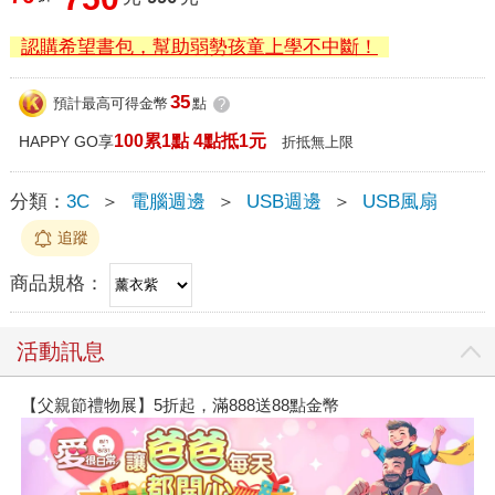
認購希望書包，幫助弱勢孩童上學不中斷！
35
預計最高可得金幣
點
?
100累1點 4點抵1元
HAPPY GO享
折抵無上限
分類：
3C
＞
電腦週邊
＞
USB週邊
＞
USB風扇
追蹤
商品規格：
活動訊息
【父親節禮物展】5折起，滿888送88點金幣