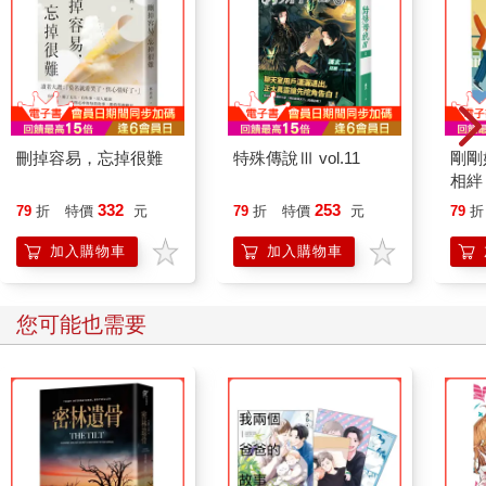
刪掉容易，忘掉很難
特殊傳說Ⅲ vol.11
剛剛
相絆
要的
332
253
79
折
特價
元
79
折
特價
元
79
折
加入購物車
加入購物車
您可能也需要