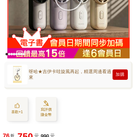
呀哈★吉伊卡哇旋風再起，精選周邊看過
加購
來
寫評價
喜歡+1
賺金幣
750
76
折
元
990
元