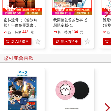
密林遺骨（《倫敦時
我兩個爸爸的故事 首
誰是
報》年度犯罪選書，澳
刷限定版-全
(首刷
洲懸疑推理天王克里
442
134
79
折
特價
元
79
折
特價
元
85
折
斯．漢默《血與寶藏》
精采續作！）
加入購物車
加入購物車
您可能會喜歡