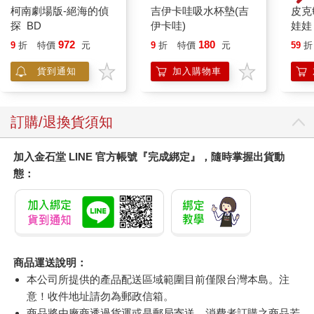
柯南劇場版-絕海的偵
吉伊卡哇吸水杯墊(吉
皮克
探 BD
伊卡哇)
娃娃
子 
972
180
9
折
特價
元
9
折
特價
元
59
折
克敏
Pik
貨到通知
加入購物車
易
訂購/退換貨須知
加入金石堂 LINE 官方帳號『完成綁定』，隨時掌握出貨動
態：
商品運送說明：
本公司所提供的產品配送區域範圍目前僅限台灣本島。注
意！收件地址請勿為郵政信箱。
商品將由廠商透過貨運或是郵局寄送。消費者訂購之商品若