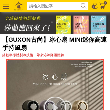
0
【GUXON古尚】冰心扇 MINI迷你高速
手持風扇
搭載半導體製冷技術，帶來沁涼降溫體驗