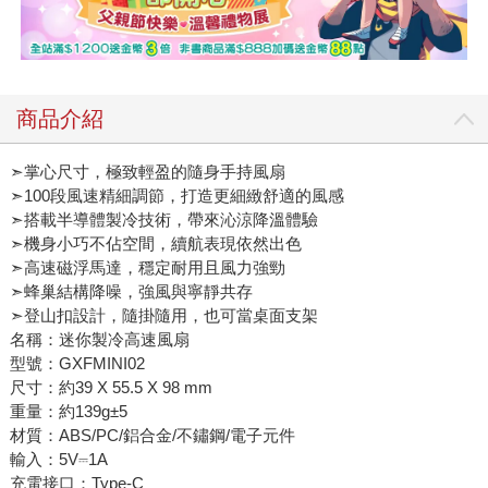
商品介紹
➣掌心尺寸，極致輕盈的隨身手持風扇
➣100段風速精細調節，打造更細緻舒適的風感
➣搭載半導體製冷技術，帶來沁涼降溫體驗
➣機身小巧不佔空間，續航表現依然出色
➣高速磁浮馬達，穩定耐用且風力強勁
➣蜂巢結構降噪，強風與寧靜共存
➣登山扣設計，隨掛隨用，也可當桌面支架
名稱：迷你製冷高速風扇
型號：GXFMINI02
尺寸：約39 X 55.5 X 98 mm
重量：約139g±5
材質：ABS/PC/鋁合金/不鏽鋼/電子元件
輸入：5V⎓1A
充電接口：Type-C