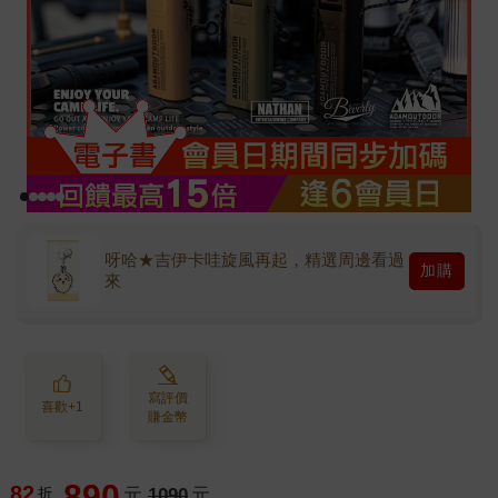
呀哈★吉伊卡哇旋風再起，精選周邊看過
加購
來
寫評價
喜歡+1
賺金幣
890
82
折
元
1090
元