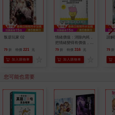
叛逆玩家 02
情緒價值：消除內耗，
請解
把情緒變得有價值，跟
誰都能自在相處
221
316
79
折
特價
元
79
折
特價
元
79
折
加入購物車
加入購物車
您可能也需要