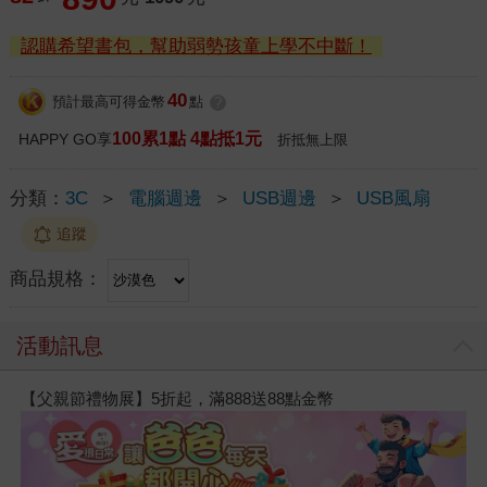
認購希望書包，幫助弱勢孩童上學不中斷！
40
預計最高可得金幣
點
?
100累1點 4點抵1元
HAPPY GO享
折抵無上限
分類：
3C
＞
電腦週邊
＞
USB週邊
＞
USB風扇
追蹤
商品規格：
活動訊息
【父親節禮物展】5折起，滿888送88點金幣