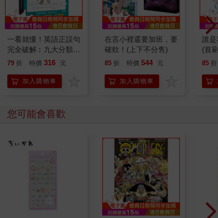
一看就懂！英語正誤句
在言小裡還要加班，要
誰是
完全破解︰九大分類
確欸！(上下不分售)
(首刷
×1600例句，搞懂最常
316
544
79
折
特價
元
85
折
特價
元
85
折
錯、最易混淆的英文用
法
加入購物車
加入購物車
您可能會喜歡