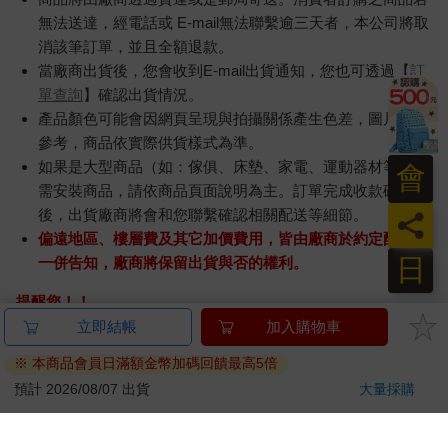
無法送達，經電話或 E-mail無法聯繫逾三天者，本公司將取
消該筆訂單，並且全額退款。
當廠商出貨後，您會收到E-mail出貨通知，您也可透過【
訂
單查詢
】確認出貨情況。
產品顏色可能會因網頁呈現與拍攝關係產生色差，圖片僅供
參考，商品依實際供貨樣式為準。
如果是大型商品（如：傢俱、床墊、家電、運動器材等）及
會
需安裝商品，請依商品頁面說明為主。訂單完成收款確認
後，出貨廠商將會和您聯繫確認相關配送等細節。
員
偏遠地區、樓層費及其它加價費用，皆由廠商於約定配送時
日
一併告知，廠商將保留出貨與否的權利。
提醒您！！
金石堂及銀行均不會請您操作ATM! 如接獲電話要求您前往
ATM提款機，請不要聽從指示，以免受騙上當！
退換貨須知：
**提醒您，鑑賞期不等於試用期，退回商品須為全新狀態**
依據「消費者保護法」第19條及行政院消費者保護處公告之