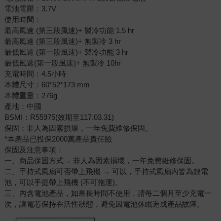
電池電壓：3.7V
使用時間：
最高風速 (第三段風速)+ 製冷功能 1.5 hr
最高風速 (第三段風速)+ 無製冷 3 hr
最低風速 (第一段風速)+ 製冷功能 3 hr
最低風速(第一段風速)+ 無製冷 10hr
充電時間：4.5小時
本體尺寸：60*52*173 mm
本體重量：276g
產地：中國
BSMI：R55975(效期至117.03.31)
保固：非人為因素損壞，一年免費維修保固。
*本產品已投保2000萬產品責任險
保固及注意事項：
一、商品保固方式→ 非人為因素損壞，一年免費維修保固。
二、手持式風扇可否帶上飛機 → 可以，手持式風扇內皆為鋰電
池，可以手提帶上飛機 (不可拖運)。
三、內含電池產品，如果長時間不使用，請每二個月至少充電一
次，讓電芯保持在活性狀態，避免因電池休眠造成產品故障。