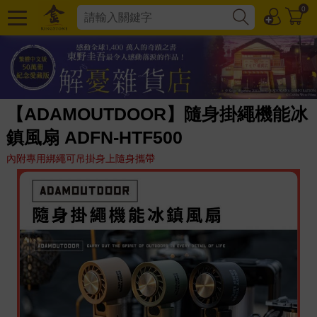
0
【ADAMOUTDOOR】隨身掛繩機能冰
鎮風扇 ADFN-HTF500
內附專用綁繩可吊掛身上隨身攜帶