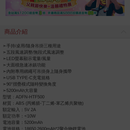
商品介紹
➣手持/桌用/隨身吊掛三種用途
➣五段風速調整/無段式風速調整
➣LED螢幕顯示電量/風量
➣大面積急速冰鎮功能
➣內附專用綁繩可吊掛身上隨身攜帶
➣USB TYPE-C充電規格
➣90°摺疊模式隨時變換角度
➣5200mAh大容量
型號：ADFN-HTF500
材質：ABS (丙烯腈-丁二烯-苯乙烯共聚物)
額定輸入：5V 2A
額定功率：<10W
電池容量：5200mAh
電池規格：18650 2600mAh*2聚合物鋰電池