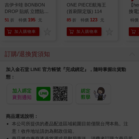
吉伊卡哇 BONBON
ONE PIECE航海王
【he
DROP 貼紙 立體貼紙
(首刷限定版) 114
換電
水晶貼紙 手帳貼 裝飾
195
123
51
折
特價
元
85
折
特價
元
特價
貼紙 手機貼紙 小八貓
兔兔 Chiikawa
加入購物車
加入購物車
訂購/退換貨須知
加入金石堂 LINE 官方帳號『完成綁定』，隨時掌握出貨動
態：
商品運送說明：
本公司所提供的產品配送區域範圍目前僅限台灣本島。注
意！收件地址請勿為郵政信箱。
商品將由廠商透過貨運或是郵局寄送。消費者訂購之商品若