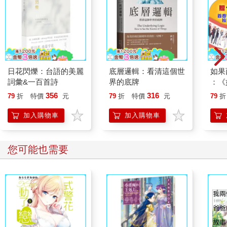
日花閃爍：台語的美麗
底層邏輯：看清這個世
如果
詞彙&一百首詩
界的底牌
：《
喵》
356
316
79
折
特價
元
79
折
特價
元
79
折
【首
加入購物車
加入購物車
您可能也需要