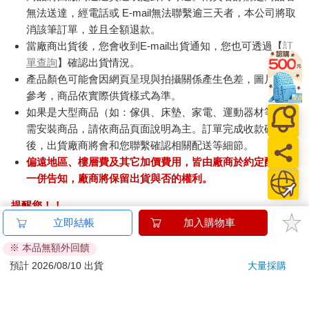
無法送達，經電話或 E-mail無法聯繫逾三天者，本公司將取
消該筆訂單，並且全額退款。
當廠商出貨後，您會收到E-mail出貨通知，您也可透過【
訂
單查詢
】確認出貨情況。
產品顏色可能會因網頁呈現與拍攝關係產生色差，圖片僅供
參考，商品依實際供貨樣式為準。
如果是大型商品（如：傢俱、床墊、家電、運動器材等）及
需安裝商品，請依商品頁面說明為主。訂單完成收款確認
後，出貨廠商將會和您聯繫確認相關配送等細節。
偏遠地區、樓層費及其它加價費用，皆由廠商於約定配送時
一併告知，廠商將保留出貨與否的權利。
提醒您！！
金石堂及銀行均不會請您操作ATM! 如接獲電話要求您前往
立即結帳
加入購物車
ATM提款機，請不要聽從指示，以免受騙上當！
※ 本品無額外回饋
退換貨須知：
預計 2026/08/10 出貨
大量採購
**提醒您，鑑賞期不等於試用期，退回商品須為全新狀態**
依據「消費者保護法」第19條及行政院消費者保護處公告之