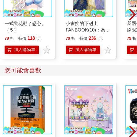
一式警花動了戀心。
小書痴的下剋上
我兩
（５）
FANBOOK(10)：為了
刷限
成為圖書管理員不擇手
118
236
79
折
特價
元
79
折
特價
元
79
折
段！
加入購物車
加入購物車
您可能會喜歡