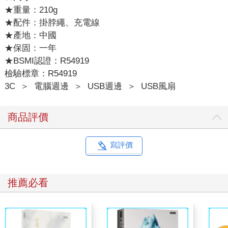
★重量：210g
★配件：掛脖繩、充電線
★產地：中國
★保固：一年
★BSMI認證：R54919
檢驗標章：R54919
3C
＞
電腦週邊
＞
USB週邊
＞
USB風扇
商品評價
寫評價
推薦必看