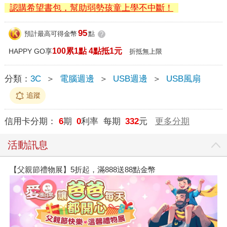
認購希望書包，幫助弱勢孩童上學不中斷！
95
預計最高可得金幣
點
?
100累1點 4點抵1元
HAPPY GO享
折抵無上限
分類：
3C
＞
電腦週邊
＞
USB週邊
＞
USB風扇
追蹤
信用卡分期：
6
期
0
利率 每期
332
元
更多分期
活動訊息
【父親節禮物展】5折起，滿888送88點金幣