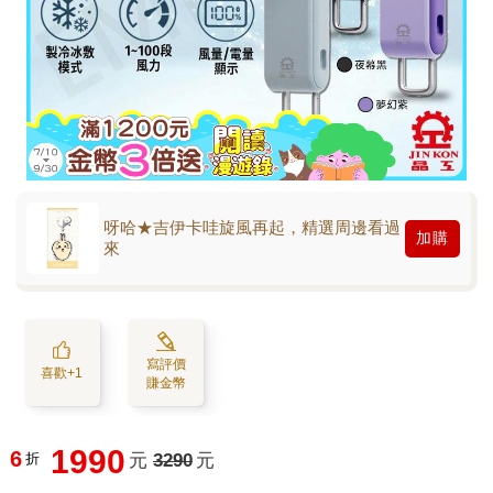
呀哈★吉伊卡哇旋風再起，精選周邊看過
加購
來
寫評價
喜歡+1
賺金幣
1990
6
折
元
3290
元