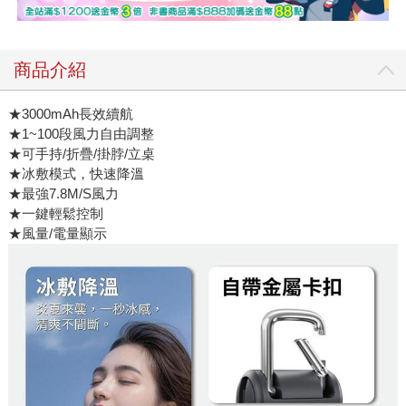
商品介紹
★3000mAh長效續航
★1~100段風力自由調整
★可手持/折疊/掛脖/立桌
★冰敷模式，快速降溫
★最強7.8M/S風力
★一鍵輕鬆控制
★風量/電量顯示