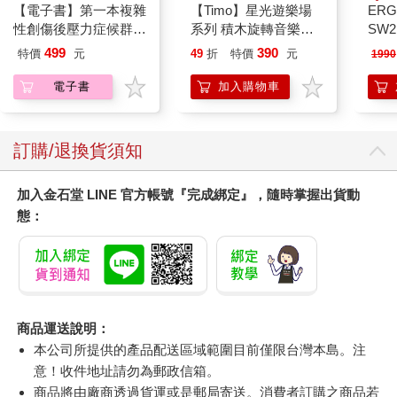
【電子書】第一本複雜
【Timo】星光遊樂場
ERG
性創傷後壓力症候群自
系列 積木旋轉音樂盒
SW2
我療癒聖經（長銷典
禮物
泳心
499
390
特價
元
49
折
特價
元
1990
藏）
錶
電子書
加入購物車
訂購/退換貨須知
加入金石堂 LINE 官方帳號『完成綁定』，隨時掌握出貨動
態：
商品運送說明：
本公司所提供的產品配送區域範圍目前僅限台灣本島。注
意！收件地址請勿為郵政信箱。
商品將由廠商透過貨運或是郵局寄送。消費者訂購之商品若