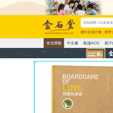
國中自修評量
東野
唯紅花綻放
奧德賽
會員獎勵
中文書
動漫ACG
親子