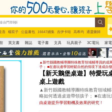
圭吾
楊双子
公益書包
16647續集
吉伊卡哇
高希均
通靈藥師
路邊攤新作
馬斯克
玩具總動員5
超慢跑
館
英文書
雜誌
電子書
文具
玩具親子
3C電玩
家
▲新竹縣國教輔導團特殊教育領域輔導員的成果
子； ■在邊玩邊學習輕鬆自然的情境下達成自
【新天鵝堡桌遊】特愛玩桌遊 B
桌上遊戲
▲新竹縣國教輔導團特殊教育領域輔
略如何透過桌遊帶領孩子； ■在邊
由桌遊提升學習動機及效果的研究！