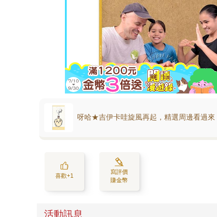
呀哈★吉伊卡哇旋風再起，精選周邊看過來
寫評價
喜歡+1
賺金幣
活動訊息