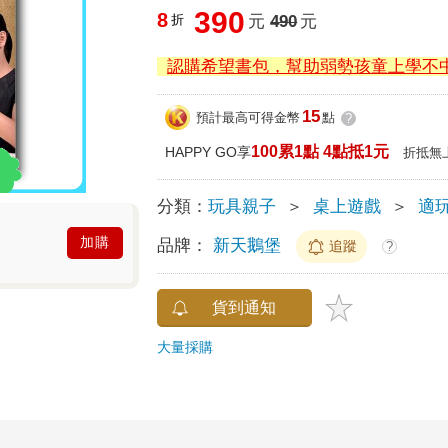
390
8
折
元
490
元
認購希望書包，幫助弱勢孩童上學不
15
預計最高可得金幣
點
?
100累1點 4點抵1元
HAPPY GO享
折抵無
分類：
玩具親子
＞
桌上遊戲
＞
適
加購
品牌：
新天鵝堡
追蹤
?
貨到通知
大量採購