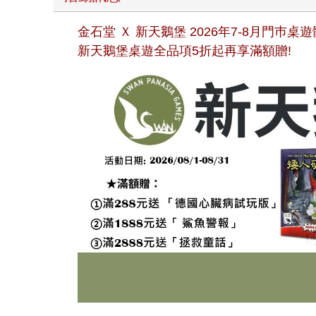
金石堂 Ｘ 新天鵝堡 2026年7-8月門巿
新天鵝堡桌遊全品項5折起再享滿額贈!