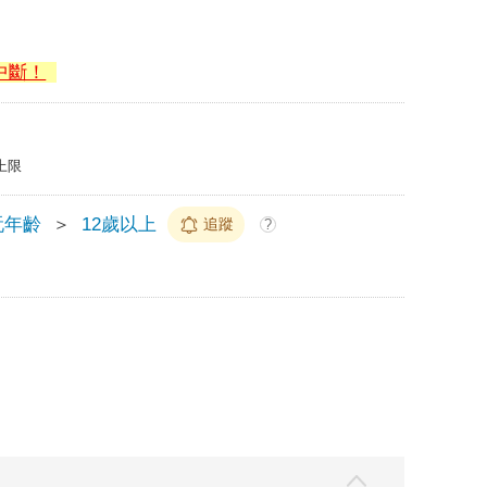
中斷！
上限
玩年齡
＞
12歲以上
追蹤
?