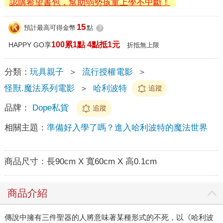
認購希望書包，幫助弱勢孩童上學不中斷！
15
預計最高可得金幣
點
?
100累1點 4點抵1元
HAPPY GO享
折抵無上限
分類：
玩具親子
＞
流行授權電影
＞
怪獸.魔法系列電影
＞
哈利波特
追蹤
品牌：
Dope私貨
追蹤
相關主題：
準備好入學了嗎？進入哈利波特的魔法世界
商品尺寸：
長90cm X 寬60cm X 高0.1cm
商品介紹
傳說中擁有三件聖器的人將意味著某種形式的不死，以《哈利波