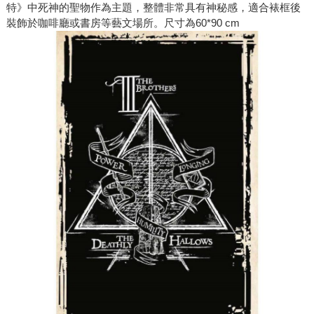
特》中死神的聖物作為主題，整體非常具有神秘感，適合裱框後
裝飾於咖啡廳或書房等藝文場所。尺寸為60*90 cm