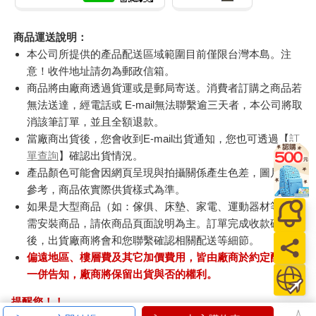
商品運送說明：
本公司所提供的產品配送區域範圍目前僅限台灣本島。注
意！收件地址請勿為郵政信箱。
商品將由廠商透過貨運或是郵局寄送。消費者訂購之商品若
無法送達，經電話或 E-mail無法聯繫逾三天者，本公司將取
消該筆訂單，並且全額退款。
當廠商出貨後，您會收到E-mail出貨通知，您也可透過【
訂
單查詢
】確認出貨情況。
產品顏色可能會因網頁呈現與拍攝關係產生色差，圖片僅供
參考，商品依實際供貨樣式為準。
如果是大型商品（如：傢俱、床墊、家電、運動器材等）及
需安裝商品，請依商品頁面說明為主。訂單完成收款確認
後，出貨廠商將會和您聯繫確認相關配送等細節。
偏遠地區、樓層費及其它加價費用，皆由廠商於約定配送時
一併告知，廠商將保留出貨與否的權利。
提醒您！！