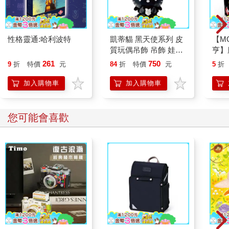
性格靈通:哈利波特
凱蒂貓 黑天使系列 皮
【M
質玩偶吊飾 吊飾 娃娃
亨】
皮質娃娃 Hello Kitty 三
261
750
9
折
特價
元
84
折
特價
元
5
折
麗鷗 Sanrio
加入購物車
加入購物車
您可能會喜歡