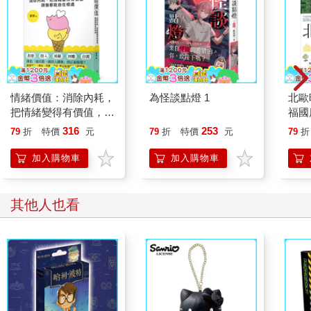
情緒價值：消除內耗，
為怪談點燈 1
北歐
把情緒變得有價值，跟
福國
誰都能自在相處
316
253
79
折
特價
元
79
折
特價
元
79
折
加入購物車
加入購物車
其他人也看