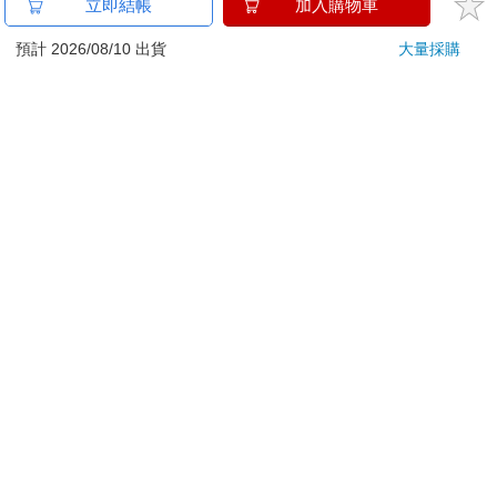
金石堂及銀行均不會請您操作ATM! 如接獲電話要求您前往
立即結帳
加入購物車
ATM提款機，請不要聽從指示，以免受騙上當！
預計 2026/08/10 出貨
大量採購
退換貨須知：
**提醒您，鑑賞期不等於試用期，退回商品須為全新狀態**
依據「消費者保護法」第19條及行政院消費者保護處公告之
「通訊交易解除權合理例外情事適用準則」，以下商品購買
後，除商品本身有瑕疵外，將不提供7天的猶豫期：
易於腐敗、保存期限較短或解約時即將逾期。（如：生
鮮食品）
依消費者要求所為之客製化給付。（客製化商品）
報紙、期刊或雜誌。（含MOOK、外文雜誌）
經消費者拆封之影音商品或電腦軟體。
非以有形媒介提供之數位內容或一經提供即為完成之線
上服務，經消費者事先同意始提供。（如：電子書、電
子雜誌、下載版軟體、虛擬商品…等）
已拆封之個人衛生用品。（如：內衣褲、刮鬍刀、除毛
刀…等）
若非上列種類商品，均享有到貨7天的猶豫期（含例假