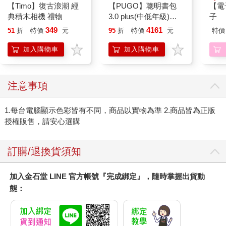
【Timo】復古浪潮 經
【PUGO】聰明書包
【電
典積木相機 禮物
3.0 plus(中低年級)酷
子
黑 全新進化玩美上市
349
4161
51
折
特價
元
95
折
特價
元
特價
加入購物車
加入購物車
注意事項
1.每台電腦顯示色彩皆有不同，商品以實物為準 2.商品皆為正版
授權販售，請安心選購
訂購/退換貨須知
加入金石堂 LINE 官方帳號『完成綁定』，隨時掌握出貨動
態：