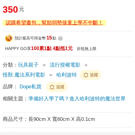
350
元
認購希望書包，幫助弱勢孩童上學不中斷！
15
預計最高可得金幣
點
?
100累1點 4點抵1元
HAPPY GO享
折抵無上限
分類：
玩具親子
＞
流行授權電影
＞
怪獸.魔法系列電影
＞
哈利波特
追蹤
品牌：
Dope私貨
追蹤
相關主題：
準備好入學了嗎？進入哈利波特的魔法世界
商品尺寸：
長90cm X 寬60cm X 高0.1cm