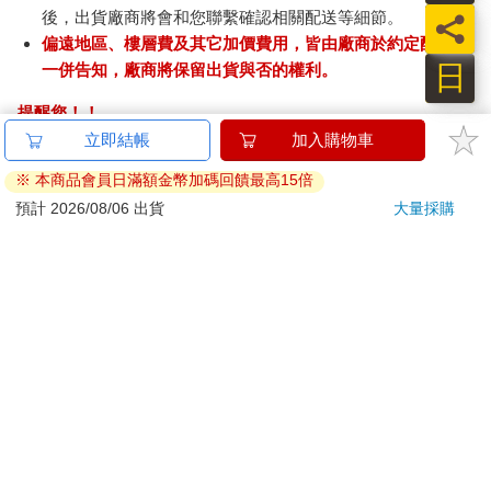
後，出貨廠商將會和您聯繫確認相關配送等細節。
員
偏遠地區、樓層費及其它加價費用，皆由廠商於約定配送時
日
一併告知，廠商將保留出貨與否的權利。
提醒您！！
金石堂及銀行均不會請您操作ATM! 如接獲電話要求您前往
立即結帳
加入購物車
ATM提款機，請不要聽從指示，以免受騙上當！
※ 本商品會員日滿額金幣加碼回饋最高15倍
退換貨須知：
預計 2026/08/06 出貨
大量採購
**提醒您，鑑賞期不等於試用期，退回商品須為全新狀態**
依據「消費者保護法」第19條及行政院消費者保護處公告之
「通訊交易解除權合理例外情事適用準則」，以下商品購買
後，除商品本身有瑕疵外，將不提供7天的猶豫期：
易於腐敗、保存期限較短或解約時即將逾期。（如：生
鮮食品）
依消費者要求所為之客製化給付。（客製化商品）
報紙、期刊或雜誌。（含MOOK、外文雜誌）
經消費者拆封之影音商品或電腦軟體。
非以有形媒介提供之數位內容或一經提供即為完成之線