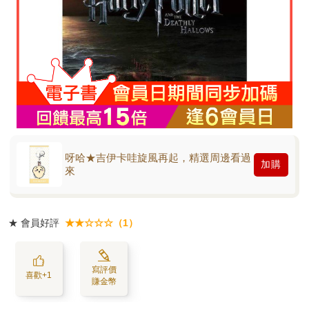
呀哈★吉伊卡哇旋風再起，精選周邊看過
加購
來
★
會員好評
★★☆☆☆（1）
寫評價
喜歡+1
賺金幣