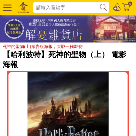
0
死神的聖物(上)預告版海報，大戰一觸即發!
【哈利波特】死神的聖物（上） 電影
海報