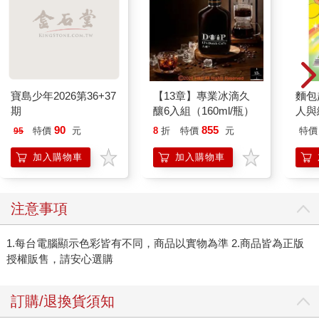
寶島少年2026第36+37
【13章】專業冰滴久
麵包
期
釀6入組（160ml/瓶）
人與
平裝
90
855
特價
元
8
折
特價
元
特價
95
加入購物車
加入購物車
注意事項
1.每台電腦顯示色彩皆有不同，商品以實物為準 2.商品皆為正版
授權販售，請安心選購
訂購/退換貨須知