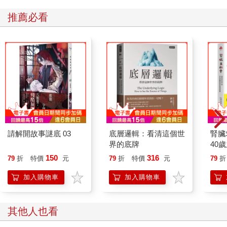
推薦必看
請解開故事謎底 03
底層邏輯：看清這個世
腎臟
界的底牌
40
就告
150
316
79
折
特價
元
79
折
特價
元
79
折
加入購物車
加入購物車
其他人也看