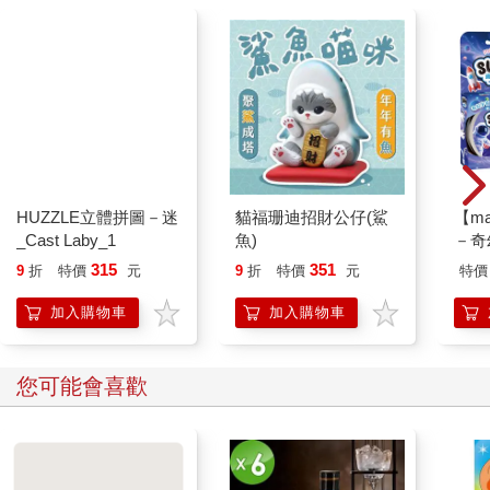
HUZZLE立體拼圖－迷
_Cast Laby_1
貓福珊迪招財公仔(鯊
【m
魚)
－奇
315
351
9
折
特價
元
9
折
特價
元
特價
加入購物車
加入購物車
您可能會喜歡