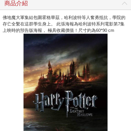
商品介紹
佛地魔大軍集結包圍霍格華茲，哈利波特等人奮勇抵抗，學院的
存亡全繫在這群學生身上。 此張海報為哈利波特系列電影第7集
上映時的預告版海報， 極具收藏價值！尺寸約為60*90 cm