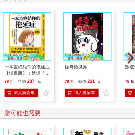
一本書終結你的拖延症
怪奇微微疼
叛逆
【漫畫版】：透過「小
行動」打開大腦的行動
237
221
79
折
特價
元
79
折
特價
元
79
折
開關，懶人也能變身
「行動派」的37個科
加入購物車
加入購物車
學方法
您可能也需要