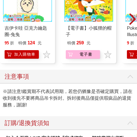
吉伊卡哇 亞克力鑰匙
【電子書】小狐狸的帽
Poke
圈-兔兔
子
Illus
Poke
124
259
95
折
特價
元
特價
元
9
折
(Pokemo
Pres
加入購物車
電子書
注意事項
※請注意!鑑賞期不代表試用期，若您仍猶豫是否確定購買，請在
收到後先不要將商品吊卡拆封。拆封後商品僅提供瑕疵品的退貨
服務，謝謝!
訂購/退換貨須知