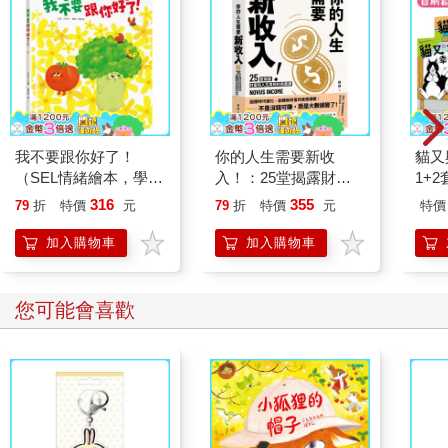
我不要跟你好了！
你的人生需要新收
貓又
（SEL情緒繪本，學習
入！：25堂揭露財富
1+
換位思考，表達真實感
和人生真相的商業洞察
贈「
316
355
79
折
特價
元
79
折
特價
元
特價
受，適合親子共讀）
課，用51分的勇氣，
天」
專心快樂發展自己！
籤)
加入購物車
加入購物車
您可能會喜歡