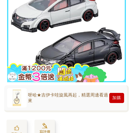
呀哈★吉伊卡哇旋風再起，精選周邊看過
加購
來
寫評價