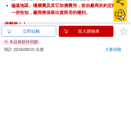
偏遠地區、樓層費及其它加價費用，皆由廠商於約定配送時
一併告知，廠商將保留出貨與否的權利。
提醒您！！
金石堂及銀行均不會請您操作ATM! 如接獲電話要求您前往
立即結帳
加入購物車
ATM提款機，請不要聽從指示，以免受騙上當！
※ 本品無額外回饋
退換貨須知：
預計 2026/08/10 出貨
大量採購
**提醒您，鑑賞期不等於試用期，退回商品須為全新狀態**
依據「消費者保護法」第19條及行政院消費者保護處公告之
「通訊交易解除權合理例外情事適用準則」，以下商品購買
後，除商品本身有瑕疵外，將不提供7天的猶豫期：
易於腐敗、保存期限較短或解約時即將逾期。（如：生
鮮食品）
依消費者要求所為之客製化給付。（客製化商品）
報紙、期刊或雜誌。（含MOOK、外文雜誌）
經消費者拆封之影音商品或電腦軟體。
非以有形媒介提供之數位內容或一經提供即為完成之線
上服務，經消費者事先同意始提供。（如：電子書、電