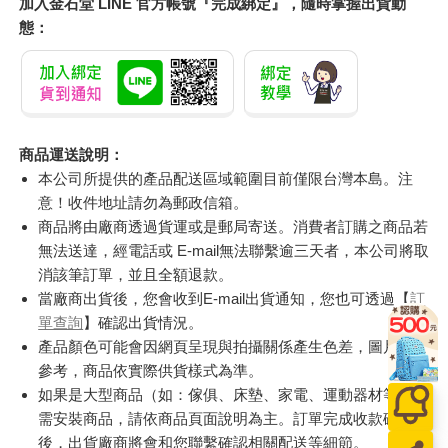
加入金石堂 LINE 官方帳號『完成綁定』，隨時掌握出貨動
態：
商品運送說明：
本公司所提供的產品配送區域範圍目前僅限台灣本島。注
意！收件地址請勿為郵政信箱。
商品將由廠商透過貨運或是郵局寄送。消費者訂購之商品若
無法送達，經電話或 E-mail無法聯繫逾三天者，本公司將取
消該筆訂單，並且全額退款。
當廠商出貨後，您會收到E-mail出貨通知，您也可透過【
訂
單查詢
】確認出貨情況。
產品顏色可能會因網頁呈現與拍攝關係產生色差，圖片僅供
參考，商品依實際供貨樣式為準。
如果是大型商品（如：傢俱、床墊、家電、運動器材等）及
需安裝商品，請依商品頁面說明為主。訂單完成收款確認
後，出貨廠商將會和您聯繫確認相關配送等細節。