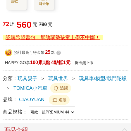
喜歡+1
賺金幣
560
72
折
元
780
元
認購希望書包，幫助弱勢孩童上學不中斷！
25
預計最高可得金幣
點
?
100累1點 4點抵1元
HAPPY GO享
折抵無上限
分類：
玩具親子
＞
玩具世界
＞
玩具車/模型/戰鬥陀螺
＞
TOMICA小汽車
追蹤
品牌：
CIAOYUAN
追蹤
商品規格：
商品介紹