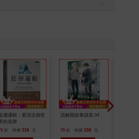
底層邏輯：看清這個世
請解開故事謎底 04
請解開故
界的底牌
316
150
79
折
特價
元
79
折
特價
元
79
折