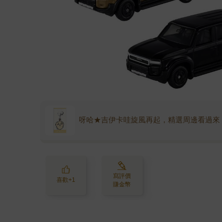
呀哈★吉伊卡哇旋風再起，精選周邊看過來
寫評價
喜歡+1
賺金幣