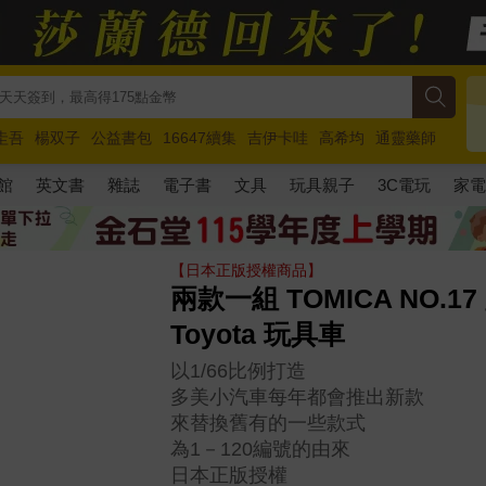
圭吾
楊双子
公益書包
16647續集
吉伊卡哇
高希均
通靈藥師
路邊攤新作
馬斯克
玩具總動員5
超慢跑
館
英文書
雜誌
電子書
文具
玩具親子
3C電玩
家
【日本正版授權商品】
兩款一組 TOMICA NO.17 
Toyota 玩具車
以1/66比例打造
多美小汽車每年都會推出新款
來替換舊有的一些款式
為1－120編號的由來
日本正版授權