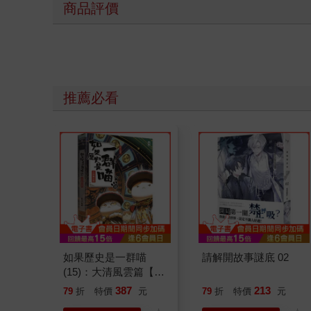
商品評價
推薦必看
如果歷史是一群喵
請解開故事謎底 02
(15)：大清風雲篇【萌
貓漫畫學歷史】
387
213
79
折
特價
元
79
折
特價
元