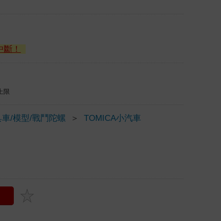
中斷！
上限
車/模型/戰鬥陀螺
＞
TOMICA小汽車