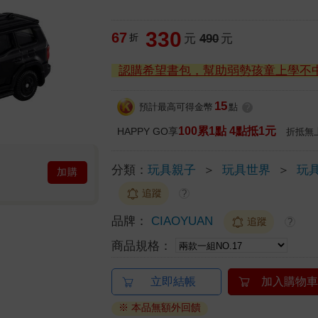
330
67
折
元
490
元
認購希望書包，幫助弱勢孩童上學不
15
預計最高可得金幣
點
?
100累1點 4點抵1元
HAPPY GO享
折抵無
分類：
玩具親子
＞
玩具世界
＞
玩具
加購
追蹤
?
品牌：
CIAOYUAN
追蹤
?
商品規格：
立即結帳
加入購物車
※ 本品無額外回饋