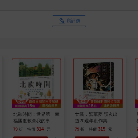
寫評價
北歐時間：世界第一幸
廿載．繁華夢 護玄出
福國度教會我的事
道20週年創作集
314
315
79
折
特價
元
79
折
特價
元