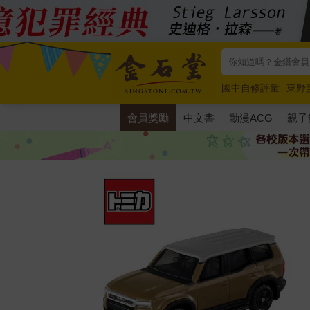
國中自修評量
東野
唯紅花綻放
奧德賽
會員獎勵
中文書
動漫ACG
親子