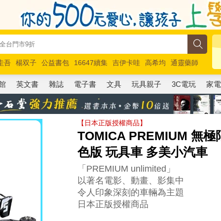
圭吾
楊双子
公益書包
16647續集
吉伊卡哇
高希均
通靈藥師
路邊攤新作
馬斯克
玩具總動員5
超慢跑
館
英文書
雜誌
電子書
文具
玩具親子
3C電玩
家
【日本正版授權商品】
TOMICA PREMIUM 無
色版 玩具車 多美小汽車
「PREMIUM unlimited」
以著名電影、動畫、影集中
令人印象深刻的車輛為主題
日本正版授權商品