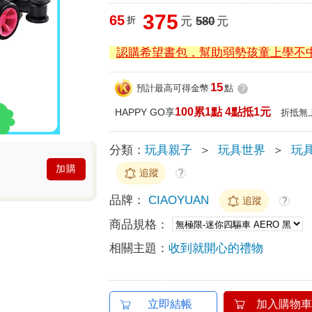
375
65
折
元
580
元
認購希望書包，幫助弱勢孩童上學不
15
預計最高可得金幣
點
?
100累1點 4點抵1元
HAPPY GO享
折抵無
分類：
玩具親子
＞
玩具世界
＞
玩具
加購
追蹤
?
品牌：
CIAOYUAN
追蹤
?
商品規格：
相關主題：
收到就開心的禮物
立即結帳
加入購物車