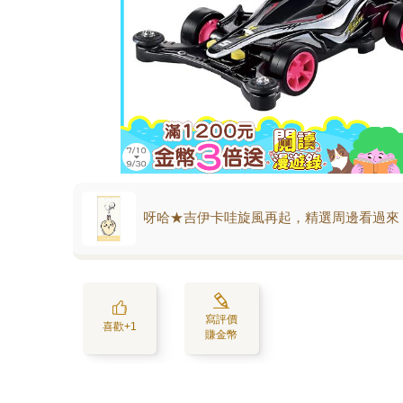
呀哈★吉伊卡哇旋風再起，精選周邊看過來
寫評價
喜歡+1
賺金幣