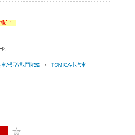
中斷！
上限
車/模型/戰鬥陀螺
＞
TOMICA小汽車