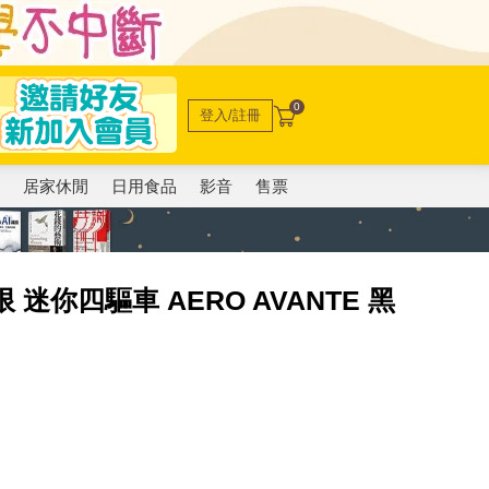
0
登入/註冊
電
居家休閒
日用食品
影音
售票
極限 迷你四驅車 AERO AVANTE 黑