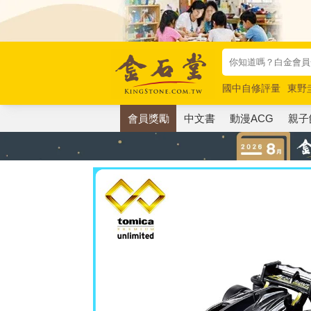
國中自修評量
東野
唯紅花綻放
奧德賽
會員獎勵
中文書
動漫ACG
親子