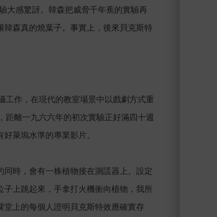
的實驗大感驚訝。韓森把威脅千年蕉的實驗再
讓韓森真的燒葉子。事實上，後來貝克斯特
拍攝工作，在現代的教室場景中以戲劇方式重
日，距離一九六六年的初次實驗正好滿四十週
有好萊塢水準的專業影片。
的同時，會有一株植物接在測謊器上。設定
位子上跳起來，手拿打火機衝向植物，我所
課堂上的每個人證明貝克斯特效應確實存