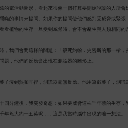
蕉的電活動圖形，看起來很像一個打算要開始說謊的人所會
隱瞞的事情來提問。如果你的提問使他們感到受威脅或緊張
看看植物的生存一旦受到威脅時，會不會產生與人類相同的
時，我們會問這樣的問題：「殺死約翰．史密斯的那一槍，
問題，他們的反應會出現在測謊器的圖形上。
葉子浸到熱咖啡裡，測謊器毫無反應。他用筆戳葉子，測謊
十四分鐘後，我突發奇想：如果要威脅這株千年蕉的生存，
千年蕉大約十五英呎……這是我當時腦中出現的唯一想法。