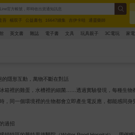
圭吾
楊双子
公益書包
16647續集
吉伊卡哇
通靈藥師
路邊攤新作
馬斯克
玩具總動員5
超慢跑
館
英文書
雜誌
電子書
文具
玩具親子
3C電玩
家
絕的隱形互動，萬物不斷在對話
冰箱裡的雞蛋，水槽裡的細菌……透過實驗發現，每種生物
時，同一個環境裡的生物都會立即產生電反應，都能感同身
蕉的過招
頓特區的華特里德醫院（Walter Reed Hospital）