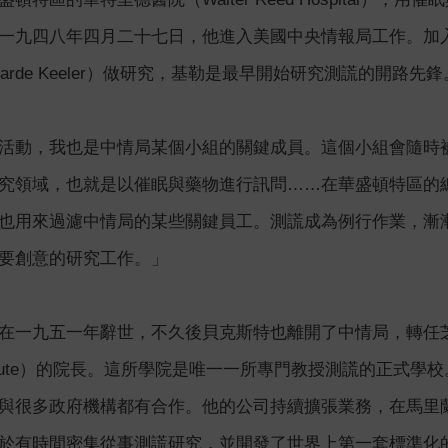
一九四八年四月二十七日，他進入美國中央情報局工作。加
narde Keeler）做研究，基勒是最早開始研究測謊的開路先鋒
活動，我也是中情局某個小組的關鍵成員。這個小組會隨時
究領域，也就是以催眠與藥物進行訊問……在華盛頓特區的
也用來過濾中情局的某些關鍵員工。測謊成為例行作業，漸
要創意的研究工作。」
在一九五一年辭世，不久後貝克斯特也離開了中情局，轉任芝加
h Institute）的院長。這所學院是唯一一所專門教授測謊的
與很多政府機構都有合作。他的公司持續擴張業務，在馬里
於有時間密集從事測謊研究，並開發了世界上第一套標準化