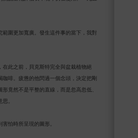
。
究範圍更加寬廣。發生這件事的當下，我對
，在此之前，貝克斯特完全與盆栽植物絕
喝咖啡。疲憊的他閃過一個念頭，決定把剛
圖形竟然不是平整的直線，而是忽高忽低、
意思。
到害怕時所呈現的圖形。