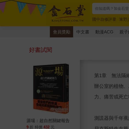
國中自修評量
東野
唯紅花綻放
奧德賽
會員獎勵
中文書
動漫ACG
親子
好書試閱
第1章 無法隔
辦公室的植物、
力、痛苦或死亡
測謊器與千年
源場：超自然關鍵報告
9
折
特價
432
元
貝克斯特先在華盛