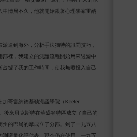
入中情局不久，他就開始跟著心理學家雷納
。
被派遣到海外，分析手法獨特的訊問技巧，
總部裡，我建立的測謊流程開始用來過濾中
漸占據了我的工作時間，使我無暇投入自己
哥雷納德基勒測謊學院（Keeler
正式學校。後來貝克斯特在華盛頓特區成立了自己的
蘭州的巴爾的摩成立了分部。到了一九五八
的測謊量化評估表，現今仍在使用。一九五