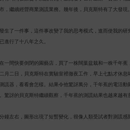
市，繼續經營商業測謊業務。幾年後，貝克斯特有了大發現
發生了一件事，這件事改變了我的思考模式，進而使我的研
已進行了十八年之久。
在一間快要倒閉的園藝店，買了一株闊葉盆栽和一株千年蕉
二月二日，貝克斯特在實驗室裡徹夜工作，早上七點才休息
測謊器，看看會怎樣。結果令他驚訝萬分，千年蕉的電活動
。驚訝的貝克斯特繼續觀察，千年蕉的測謊結果也越來越有
分鐘左右，圖形出現了短暫變化，很像人類受試者對測謊感