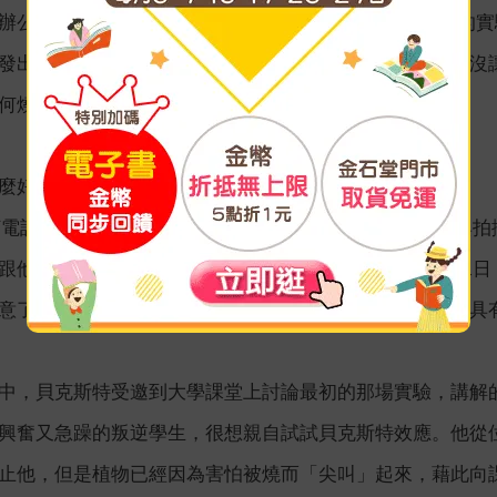
辦公室的同事鮑勃．韓森（Bob Henson），對貝克斯特
發出相同的反應。不過貝克斯特已對千年蕉產生同理心，沒
何燒植物或威脅要燒植物的實驗了。
麼好騙
打電話到聖地牙哥的貝克斯特研究室，詢問他是否願意參與
跟他通電話之前，還沒發現那天的日期是二○○六年二月二
意了。幾個月後我們帶他到洛杉磯，拍了一部成本不少、具
中，貝克斯特受邀到大學課堂上討論最初的那場實驗，講解
興奮又急躁的叛逆學生，很想親自試試貝克斯特效應。他從
止他，但是植物已經因為害怕被燒而「尖叫」起來，藉此向