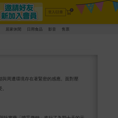
0
登入/註冊
電
居家休閒
日用食品
影音
售票
都與周遭環境存在著緊密的感應。面對壓
受。
，用催眠與吐實藥「噴妥撒鈉」進行了為期十天的示