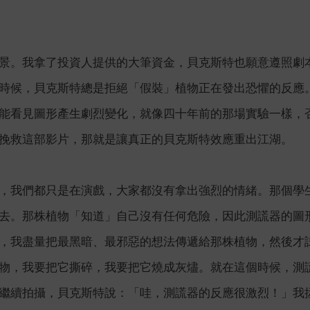
景。我拿了投資人提供的大筆資金，貝克斯特也願意遵照劇
時候，貝克斯特總是拒絕「假裝」植物正在發出恐懼的反應
能看見圖形產生劇烈變化，就像四十年前的那場實驗一樣，
挽救這部影片，那就是讓真正的貝克斯特效應重出江湖。
，我們都只是在演戲，大家都沒有拿出強烈的情緒。那個學
去。那株植物「知道」自己沒有任何危險，因此測謊器的圖
，我盡量把最黑暗、最邪惡的想法傳遞給那株植物，然後才
物，我要把它撕碎，我要把它燒成灰燼。就在這個時候，測
繼續拍攝，貝克斯特說：「哇，測謊器的反應很激烈！」我