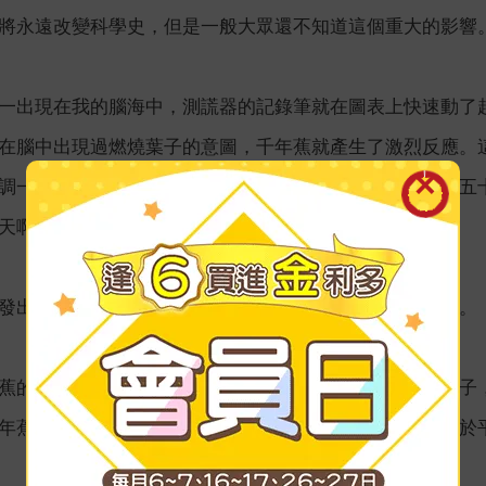
將永遠改變科學史，但是一般大眾還不知道這個重大的影響
一出現在我的腦海中，測謊器的記錄筆就在圖表上快速動了
在腦中出現過燃燒葉子的意圖，千年蕉就產生了激烈反應。
調一九六六年二月二日的那場測謊實驗，進行到第十三分五
天啊，這株植物會讀我的心思。」
發出激烈的驚慌反應，貝克斯特決定去秘書的書桌拿火柴。
蕉的反應依然相當激烈……我點燃火柴，輕輕掃過一片葉子
年蕉會不會冷靜下來。我把火柴放回秘書桌上，記錄筆終於