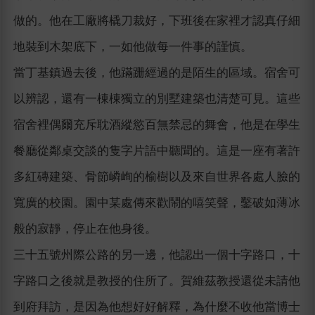
做的。他在工廠將橇刀裁好，下班後在家裡才認真仔細
地裝到木架底下，一如他做每一件事的謹慎。
當丁基鎮過去後，他蹣跚經過的是陌生的區域。宿舍可
以辨認，還有一棟棟獨立的別墅建築也清楚可見。這些
宿舍裡偶爾充斥耽酒縱慾百無禁忌的舞會，他是在學生
餐廳從鄰桌交談的隻字片語中聽聞的。這是一座有著許
多紅磚建築、骨節嶙峋的榆樹以及來自世界各處人臉的
寬廣的校園。園中某處傳來歡鬧的嘻笑聲，鑿破如薄冰
般的寂靜，停止在他身後。
三十五號州際公路的另一邊，他認出一個十字路口，十
字路口之後就是教授的住所了。賀維茲教授還從未請他
到府拜訪，是因為他想好好解釋，為什麼不收他當博士