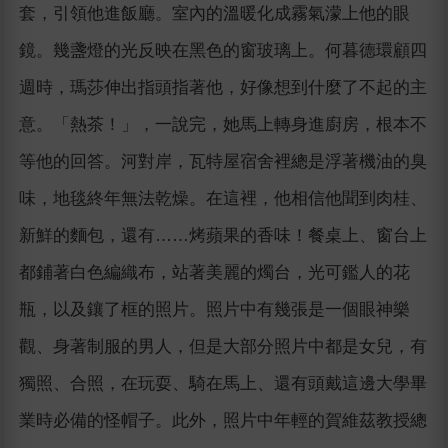
套，引領他進飯廳。室內的溫暖化成霧氣濛上他的眼
鏡。幾盞燈的光反映在黑色的窗玻璃上。何暮德環顧四
週時，瑪莎伸出指頭指著他，好像想到什麼了不起的主
意。「熱茶！」，一說完，她馬上轉身進廚房，根本不
等他的回答。河對岸，瓦特屋宿舍裡總是浮著機油的臭
味，地毯終年無法乾燥。在這裡，他相信他聞到肉桂、
新鮮的麵包，還有……烤蘋果的香味！餐桌上、窗台上
都鋪著白色編織布，站著美麗的燭台，光可鑑人的花
瓶，以及鑲了框的照片。照片中有幾張是一個眼神樂
觀、身著制服的男人，但是大部分照片中都是女兒，有
獨照、合照，在玩耍、騎在馬上、還有頭戴這邊大學畢
業時必備的怪帽子。此外，照片中年輕的賀維茲教授總