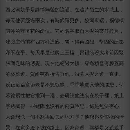
西比河幾乎是靜悄無聲的流過。在這片陌生的水域上，
每天他要經過兩次，有時候還更多。校園東端，福德樓
謙沖的守著它的崗位。它的名字取自大學的某任校長，
建築主體前有四方柱迴廊，雪下得再凶狠，堅固的建築
渾不在乎。每天早晨他爬上三樓，胃裡裝著大考前因緊
張而乏味的感覺。現在他經過大樓，穿過積雪有膝蓋高
的林蔭道。賀維茲教授告訴他，沿著大學之道一直走。
反正這篇章節老是不想就範，乖乖地進入他的腦袋，何
暮德索性把它推到一邊，去研讀他總裝在袋子裡，紙上
字跡擠得一些縫隙也沒有的兩頁筆記，還是無法專心。
人會想念一個不想再回去的地方嗎？他想起滑雪橇的情
景，在家旁邊下坡的路上。因為家貧，雪橇是父親親手