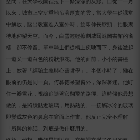
空間，在大學校園裡拉下一條濛濛的灰線。自從十一月
以來，城市上空沉重地吊著厚實的雲，當大學生從課堂
中解放，踏出教室進入室外時，旋即伸長脖頸，抬眼期
待地仰望天空。而今，白雪輕輕擦劃威爾遜圖書館的窗
櫺，卻不停留。單車騎士們從橋上疾馳而下，身後激起
一道又一道白色的粉狀浪花。他的面前，小小的書檯
上，放著「經驗主義與心靈哲學」。半個小時了，攤在
眼前的仍是同一頁。何暮德呆望窗外，深深著迷。他盯
住一瓣雪花，視線追隨著它翻飛的路徑。這時候他最想
做的，是將臉貼近玻璃，用熱熱的、一接觸冰冷的玻璃
即變成灰色的鼻息在窗面上作畫。他反正完全不理解
「所與的神話」到底是做什麼用的。