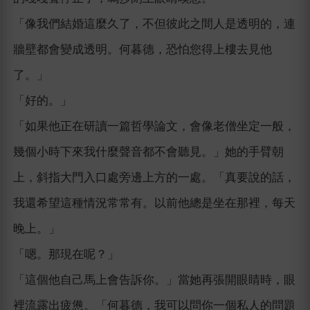
「像我們結婚這麼久了，不但彼此之間人是透明的，連
牆壁都會變成透明。何暮德，恐怕您得上樓去見他
了。」
「好的。」
「如果他正在研讀一篇哲學論文，會像老僧坐定一般，
幾個小時下來我什麼聲音都不會聽見。」她的手臂朝
上，斜指大門入口處旁邊上方的一處。「真要說的話，
我還希望這種情況常常有。以前他總是坐在那裡，每天
晚上。」
「嗯。那現在呢？」
「這個他自己馬上會告訴你。」當她再張開眼睛時，眼
裡流露出疲憊。「何暮德，我可以問你一個私人的問題