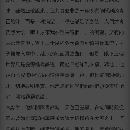
終於，他想。幾個星期以來，空氣裡充滿了冬日的氣
味，雖然正確說來，這其實並非是一種嗅覺能聞到的真
正氣味，而是一種渴望，一種被滿足了之後，人們才會
恍然大悟「哦！原來我在期待這個！」的渴望。所有的
人都警告他，零下三十度的冬天會有可怕的暴風雪，房
子被埋入雪中，結冰的地面滑溜難行。但是，眼下這個
世界只是變得極為靜謐，而他只感知到幸福。猛地，他
被自己腦海中浮現的這個字彙嚇一跳，但是這個詞卻如
此貼切地說明事實。他周遭的同學們紛紛把頭從書中抬
起，開始竊竊私語。
六點半，他離開圖書館時，天色已墨黑。在這個時段從
來未曾如此寂寥的華盛頓大道大橋橫跨在大河之上。何
暮德往上看時，總是覺得頭暈。他的腳下，黑色的密西