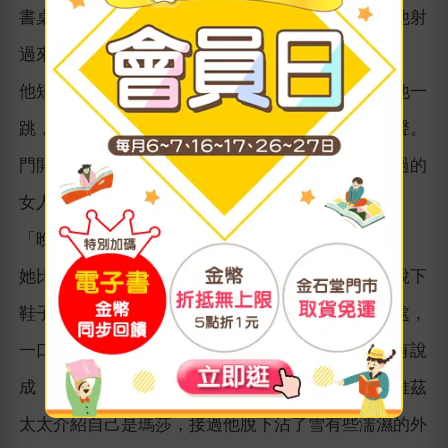
書桌前有時會忽然定住，好像從某處有一道眼光對他射
過來一般。
他短促地按一下門鈴，鈴聲在門後發出的巨響卻嚇他一
跳，接著他聽到一陣敏捷、不屬於他的教授的腳步聲。
門開了，一個有些年紀、曾在教授桌上的照片中見過的
女人對他伸出手來。「您一定是何暮德。哈囉！」
「晚安，賀維茲太太。」
她比丈夫矮了幾乎有半公尺之多。她微笑地示意他脫下
鞋子，在他身後將門關上，問他是否很快便找到此處，
一口氣將這三件事全部完成。她叫他的名字時，沒有說
成「賀蒙特」，這並沒有很多美國人能夠辦到。賀維茲
太太介紹自己是瑪莎，接過他脫下沾了雪有些濡濕的外