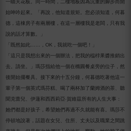
一瞄天花板。同一時間，二樓地板因為沉重的腳步而開
始呻吟起來。「再說，他知道規矩。您必須知道，何暮
德，這棟房子有兩層樓，在這一層樓我是老闆，只有我
說的話才算數。」
「既然如此……，OK，我就吃一個吧！」
「這只是我想出來的一個辦法，把我的榅桲果醬推銷出
去。請坐。」瑪莎指給他一個在橢圓餐桌旁的位子，然
後開始擺餐具。接下來的十五分鐘，何暮德吃著他這一
輩子第一個英式瑪芬糕、喝了兩杯加了蘭姆酒的茶、聽
聞克蕾兒、伊蓮和西西莉亞‧賀維茲所有的人生大事：
她們都是好孩子，希望她們再過不久就能有喜。瑪莎不
停頓地說著，話題在女兒、住所、丈夫以及職業之間跳