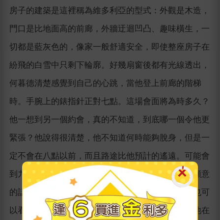
房子的建築是這裡稱為維多利亞的型式：外觀是木造，
門口是比地面高的前廊，外牆迂迴凹凸、趣味橫生，一
切都是藍灰色的，像家一般舒適安全，即使整座房子在
紛飛的白雪中只剩下輪廓。好幾扇窗後都有光線透出，
何暮德清楚感覺到自己的心跳，當他登上前廊的階梯
時。手腕上的錶指針正對七點。這場會面將為時多久？
他一想到另一個約會，真的不知道，到底哪一個令他更
緊張？他說得很清楚，他不知道何時能夠脫身，但是一
定不會在八點以前，而且路途比他預計的遙遠。可能會
到九點，也許是九點半也不一定。她的意思是，他願意
的話，回程時順路過來一下。如果有必要，電影她也可
以看晚場的。這是四天以前的事。這段對話之後，他在