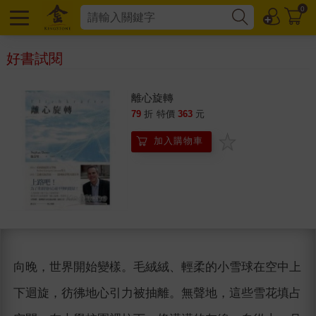
0
好書試閱
離心旋轉
79
折
特價
363
元
加入購物車
向晚，世界開始變樣。毛絨絨、輕柔的小雪球在空中上
下迴旋，彷彿地心引力被抽離。無聲地，這些雪花填占