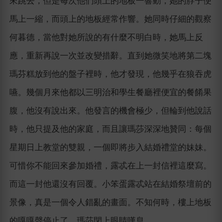
來跳去，但是每次他們頭上的地板一響動，她的脖子便
馬上一縮，而頭上的地板經常作響。她同時仔細的觀察
何暮德，當他對她所說的有什麼不明白時，她馬上反
應，重新再說一次並改變措辭。直到她微笑地將第二塊
瑪芬糕放到他的盤子裡時，他才發現，他幾乎在狼吞虎
嚥。幾個月來他都以三明治和學生餐廳裡便宜的餐餚果
腹，他沒有說出來。他發言的機會極少，但輪到他說話
時，他只提及他的家庭，而且讓瑪莎深深地贊同：每個
星期日上教堂的雙親，一個即將步入結婚禮堂的妹妹。
可惜你不能回來參加婚禮，露忒在上一封信裡這麼寫。
而這一封他還沒有回覆。小笨蛋露忒站在結婚祭壇前的
景像，真是一個令人錯亂的畫面。不知何時，樓上地板
的嘎嘎聲停止了，瑪莎閉上眼睛嘆息。