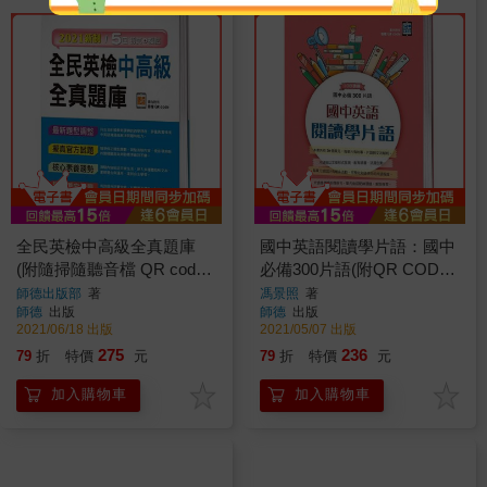
全民英檢中高級全真題庫
國中英語閱讀學片語：國中
(附隨掃隨聽音檔 QR code)
必備300片語(附QR CODE
(2021新制)
隨掃隨聽音檔)
師德出版部
著
馮景照
著
師德
出版
師德
出版
2021/06/18 出版
2021/05/07 出版
275
236
79
折
特價
元
79
折
特價
元
加入購物車
加入購物車