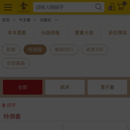
0
首頁
＞
中文書
＞
出版社
＞
本月選書
出版情報
愛書大使
折扣專區
新書
特價書
暢銷排行
經典100
全部書籍
全部
紙本
電子書
排序
特價書