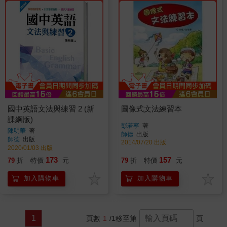
國中英語文法與練習 2 (新
圖像式文法練習本
課綱版)
彭若寧
著
陳明華
著
師德
出版
師德
出版
2014/07/20 出版
2020/01/03 出版
173
157
79
折
特價
元
79
折
特價
元
加入購物車
加入購物車
1
頁數
1
/1
移至第
頁