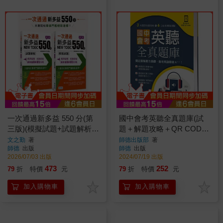
一次通過新多益 550 分(第
國中會考英聽全真題庫(試
三版)(模擬試題+試題解析
題＋解題攻略＋QR CODE
+精選單字+QR CODE音檔
音檔)
文之勤
著
師德出版部
著
師德
出版
師德
出版
+防水書套)
2026/07/03 出版
2024/07/19 出版
473
252
79
折
特價
元
79
折
特價
元
加入購物車
加入購物車