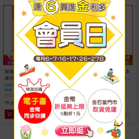
圖像KK音標快學：KK音標
全民英檢初級寫作口說一本
練習本(第二版)(附QR
通(附外師示範口說答題QR
CODE音檔隨掃即聽)
CODE音檔)
白佩玉
著
杜哲宏
著
師德
出版
師德
出版
2022/08/26 出版
2022/07/21 出版
142
252
79
折
特價
元
79
折
特價
元
加入購物車
加入購物車