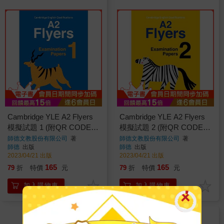
Cambridge YLE A2 Flyers
Cambridge YLE A2 Flyers
模擬試題 1 (附QR CODE隨
模擬試題 2 (附QR CODE隨
掃即聽)
掃即聽)
師德文教股份有限公司
著
師德文教股份有限公司
著
師德
出版
師德
出版
2023/04/21 出版
2023/04/21 出版
165
165
79
折
特價
元
79
折
特價
元
加入購物車
加入購物車