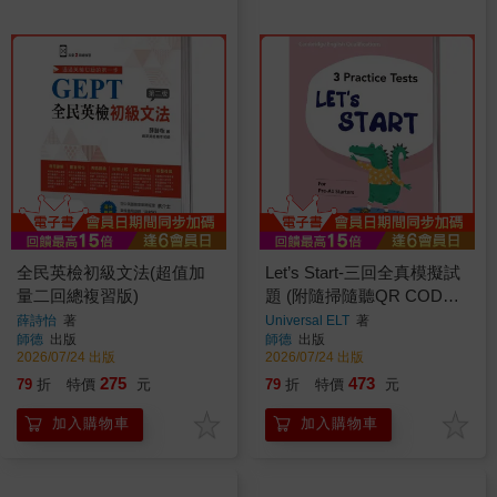
全民英檢初級文法(超值加
Let’s Start-三回全真模擬試
量二回總複習版)
題 (附隨掃隨聽QR CODE
音檔) (Pre-A1 Starters)
薛詩怡
著
Universal ELT
著
師德
出版
師德
出版
2026/07/24 出版
2026/07/24 出版
275
473
79
折
特價
元
79
折
特價
元
加入購物車
加入購物車