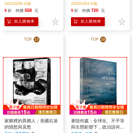
2021/02/05 出版
2020/12/04 出版
558
720
9
折
特價
元
9
折
特價
元
加入購物車
加入購物車
TOP
TOP
17
18
家鄉裡的異鄉人；美國右派
著陸何處：全球化、不平等
的憤怒與哀愁
與生態鉅變下，政治該何去