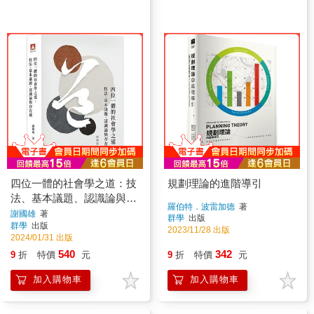
四位一體的社會學之道：技
規劃理論的進階導引
法、基本議題、認識論與存
羅伯特．波雷加德
著
在感
謝國雄
著
群學
出版
群學
出版
2023/11/28 出版
2024/01/31 出版
540
342
9
折
特價
元
9
折
特價
元
加入購物車
加入購物車