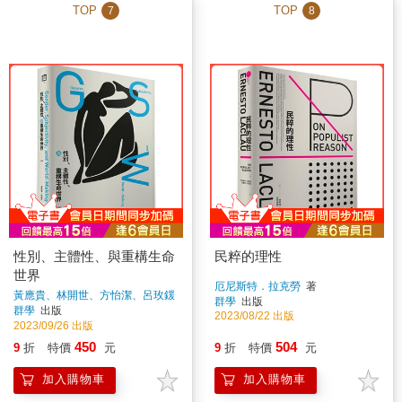
TOP
TOP
7
8
性別、主體性、與重構生命
民粹的理性
世界
厄尼斯特．拉克勞
著
黃應貴、林開世、方怡潔、呂玫鍰
群學
出版
著
群學
出版
2023/08/22 出版
2023/09/26 出版
450
504
9
折
特價
元
9
折
特價
元
加入購物車
加入購物車