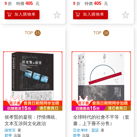
405
405
9
折
特價
元
9
折
特價
元
加入購物車
加入購物車
TOP
TOP
15
16
侯孝賢的凝視：抒情傳統、
全球時代的社會不平等 （套
文本互涉與文化政治
書，上下冊不分售）
謝世宗
著
亞史考特．瑟諾
著
群學
出版
群學
出版