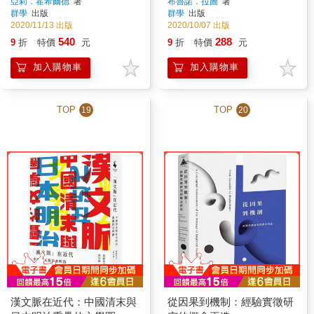
何從？
亞莉．霍希爾德
著
布魯諾．拉圖
著
群學
出版
群學
出版
2020/11/13 出版
2020/10/07 出版
540
288
9
折
特價
元
9
折
特價
元
加入購物車
加入購物車
TOP
TOP
19
20
漢文脈在近代：中國清末與
從因果到機制：經驗實徵研