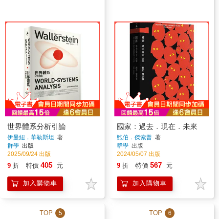
世界體系分析引論
國家：過去．現在．未來
伊曼紐．華勒斯坦
著
鮑伯．傑索普
著
群學
出版
群學
出版
2025/09/24 出版
2024/05/07 出版
405
567
9
折
特價
元
9
折
特價
元
加入購物車
加入購物車
TOP
TOP
5
6