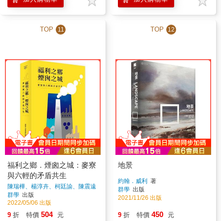
TOP
TOP
11
12
福利之鄉．煙囪之城：麥寮
地景
與六輕的矛盾共生
約翰．威利
著
陳瑞樺、楊淳卉、柯廷諭、陳震遠
群學
出版
著
群學
出版
2021/11/26 出版
2022/05/06 出版
504
450
9
折
特價
元
9
折
特價
元