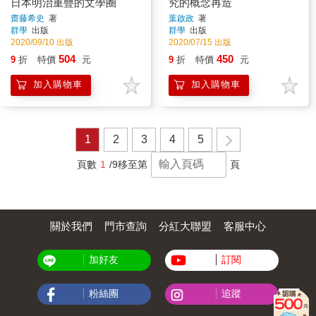
日本明治重疊的文學圈
究的概念再造
齋藤希史
著
葉啟政
著
群學
出版
群學
出版
2020/09/10 出版
2020/07/15 出版
504
450
9
折
特價
元
9
折
特價
元
加入購物車
加入購物車
1
2
3
4
5
頁數
1
/9
移至第
頁
關於我們
門市查詢
分紅大聯盟
客服中心
加好友
訂閱
粉絲團
追蹤