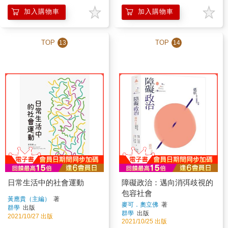
加入購物車
加入購物車
TOP
TOP
13
14
日常生活中的社會運動
障礙政治：邁向消弭歧視的
包容社會
黃應貴（主編）
著
麥可．奧立佛
著
群學
出版
群學
出版
2021/10/27 出版
2021/10/25 出版