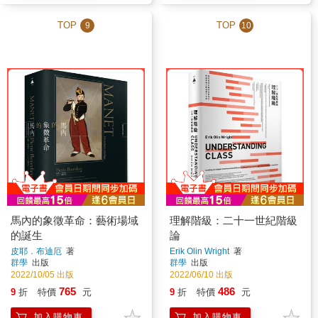
TOP
TOP
9
10
馬內的象徵革命：藝術場域
理解階級：二十一世紀階級
的誕生
論
皮耶．布迪厄
著
Erik Olin Wright
著
群學
出版
群學
出版
2022/10/05 出版
2022/06/10 出版
765
486
9
折
特價
元
9
折
特價
元
加入購物車
加入購物車