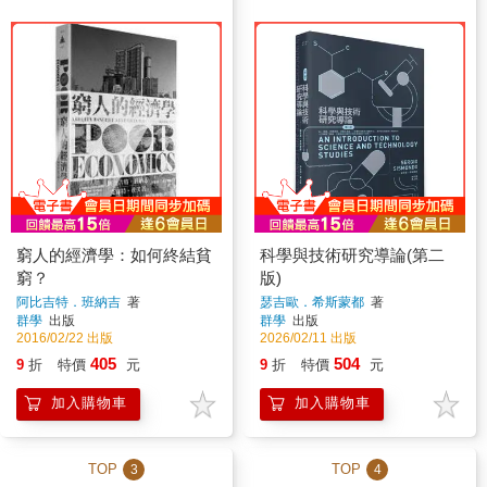
窮人的經濟學：如何終結貧
科學與技術研究導論(第二
窮？
版)
阿比吉特．班納吉
著
瑟吉歐．希斯蒙都
著
群學
出版
群學
出版
2016/02/22 出版
2026/02/11 出版
405
504
9
折
特價
元
9
折
特價
元
加入購物車
加入購物車
TOP
TOP
3
4