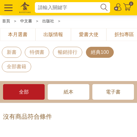
0
首頁
＞
中文書
＞
出版社
＞
本月選書
出版情報
愛書大使
折扣專區
新書
特價書
暢銷排行
經典100
全部書籍
全部
紙本
電子書
沒有商品符合條件