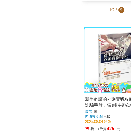
TOP
9
新手必讀的外匯實戰攻
詐騙手段，獨創指標成
利之路
康帝
著
四塊玉文創
出版
2025/08/04 出版
425
79
折
特價
元