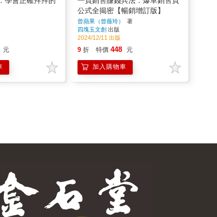
：學會正確拜拜的
一頁銷售賺錢兵法：爆單銷售頁
公式全揭密【暢銷增訂版】
曾蘋果（曾薇玲）
著
四塊玉文創
出版
2024/12/11 出版
448
元
9
折
特價
元
車
加入購物車