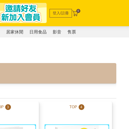
0
登入/註冊
電
居家休閒
日用食品
影音
售票
OP
TOP
3
4