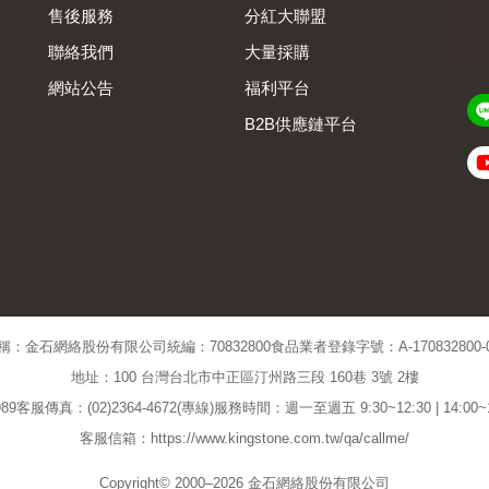
售後服務
分紅大聯盟
聯絡我們
大量採購
網站公告
福利平台
B2B供應鏈平台
Admin
稱：金石網絡股份有限公司
統編：70832800
食品業者登錄字號：A-170832800-00
地址：100 台灣台北市中正區汀州路三段 160巷 3號 2樓
89
客服傳真：(02)2364-4672(專線)
服務時間：週一至週五 9:30~12:30 | 14:00
客服信箱：https://www.kingstone.com.tw/qa/callme/
Copyright© 2000–2026 金石網絡股份有限公司