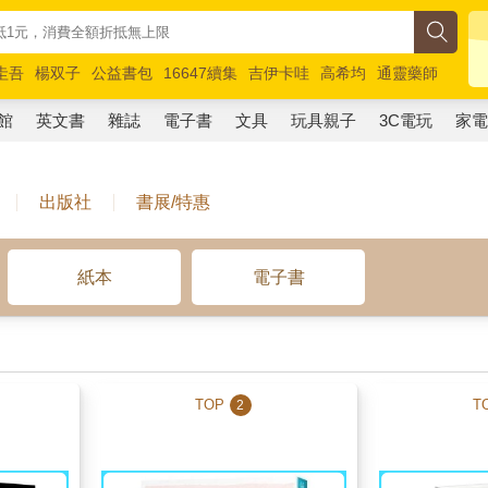
圭吾
楊双子
公益書包
16647續集
吉伊卡哇
高希均
通靈藥師
路邊攤新作
馬斯克
玩具總動員5
超慢跑
館
英文書
雜誌
電子書
文具
玩具親子
3C電玩
家
出版社
書展/特惠
紙本
電子書
TOP
T
2