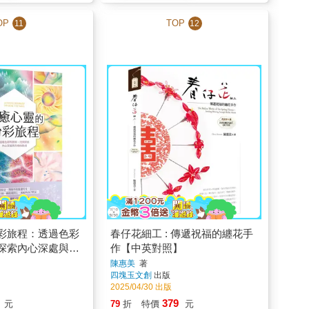
OP
TOP
11
12
彩旅程：透過色彩
春仔花細工 : 傳遞祝福的纏花手
探索內心深處與共
作【中英對照】
陳惠美
著
四塊玉文創
出版
2025/04/30 出版
379
元
79
折
特價
元