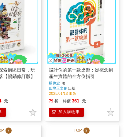
探索街區日常，玩
設計你的第一款桌遊：從概念到
落【暢銷修訂版】
產生實體的全方位指引
楊偉宏
著
四塊玉文創
出版
2025/01/13 出版
4
361
元
79
折
特價
元
車
加入購物車
OP
TOP
7
8