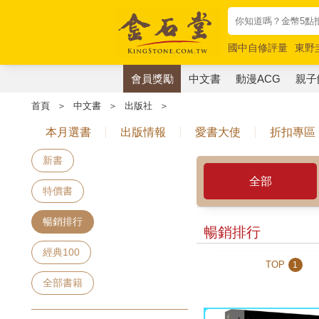
國中自修評量
東野
唯紅花綻放
奧德賽
會員獎勵
中文書
動漫ACG
親子
首頁
＞
中文書
＞
出版社
＞
本月選書
出版情報
愛書大使
折扣專區
新書
全部
特價書
暢銷排行
暢銷排行
經典100
TOP
1
全部書籍