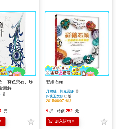
石、有色寶石、珍
彩繪石頭
全圖解
丹妮絲．施克露娜
著
)
著
四塊玉文創
出版
2015/08/07 出版
0
252
元
9
折
特價
元
車
加入購物車