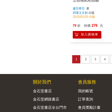
立體捲紙初體驗
盧莎希亞
著
四塊玉文創
出版
2025/02/20 出版
276
79
折
特價
元
加入購物車
1
2
3
4
關於我們
會員服務
金石堂書店
我的帳號
金石堂網路書店
訂單查詢
金石堂書店全台門市
會員獎勵計畫