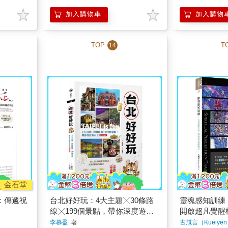
加入購物車
加入購物
TOP
T
14
金石堂
：傳遞祝
台北好好玩：4大主題╳30條路
靈魂感知訓練
線╳199個景點，帶你深度遊台
開啟超凡覺醒
北【復刻珍藏版】
李慕盈
著
古馗言（Kueiyen