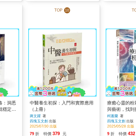
TOP
T
10
略：洞悉
中醫養生初探：入門和實際應用
療癒心靈的粉
就穩定獲
（上冊）
與藝術，找到
鳴的指南
蔣文躍
著
柯蕙蘭
著
四塊玉文創
出版
四塊玉文創
出版
2025/07/30 出版
2025/05/28 出版
379
432
79
折
特價
元
9
折
特價