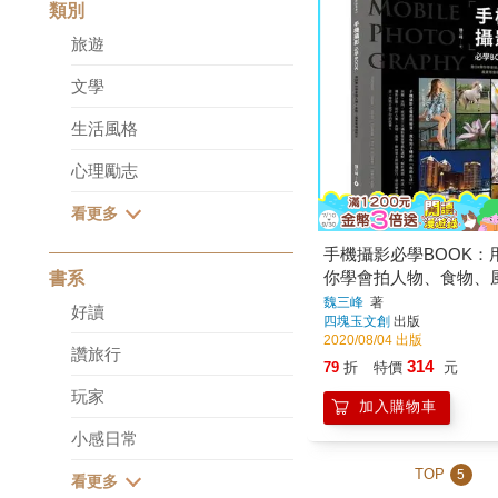
類別
旅遊
文學
生活風格
心理勵志
手機攝影必學BOOK：
你學會拍人物、食物、
書系
境照片
魏三峰
著
好讀
四塊玉文創
出版
2020/08/04 出版
讚旅行
314
79
折
特價
元
玩家
加入購物車
小感日常
TOP
5