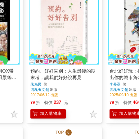
用OX帶
預約。好好告別：人生最後的期
台北好好玩：
風景等情
末考，讓我們好好說再見
出你的城市角
朱為民
著
李慕盈
著
四塊玉文創
出版
四塊玉文創
出版
2017/06/12 出版
2025/09/10 出版
237
46
79
折
特價
元
79
折
特價
加入購物車
加入購物
TOP
T
6