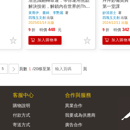
潛意識翻轉命運：帶你運用焦點
拜拜必備寶典
解決技術，解鎖內在世界的The
第一堂課
Deep潛意識投射卡x玩法
黃喬伊、書綺、李艷麗
著
妙清居士
著
四塊玉文創
出版
四塊玉文創
出版
2025/01/14 出版
2024/12/11 出版
448
342
9
折
特價
元
9
折
特價
加入購物車
加入購物
頁數
1
/20
移至第
頁
5
客服中心
合作與服務
購物說明
異業合作
付款方式
我要成為供應商
寄送方式
廣告合作