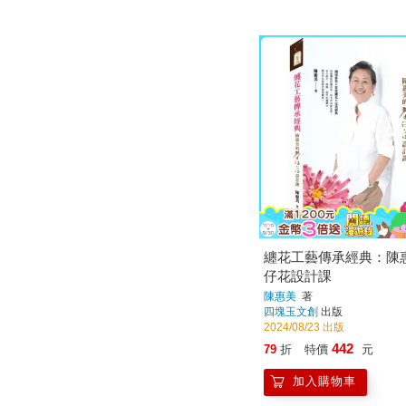
纏花工藝傳承經典：陳
仔花設計課
陳惠美
著
四塊玉文創
出版
2024/08/23 出版
442
79
折
特價
元
加入購物車