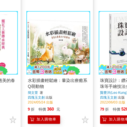
惠美的春
水彩插畫輕鬆繪：暈染出療癒系
珠寶設計：鑽
Q萌動物
珠等手繪技法
簡文萱
著
龔豊洋(Leo Kung
四塊玉文創
出版
四塊玉文創
出版
2024/05/24 出版
2022/06/03 出版
360
52
9
折
特價
元
79
折
特價
加入購物車
加入購物