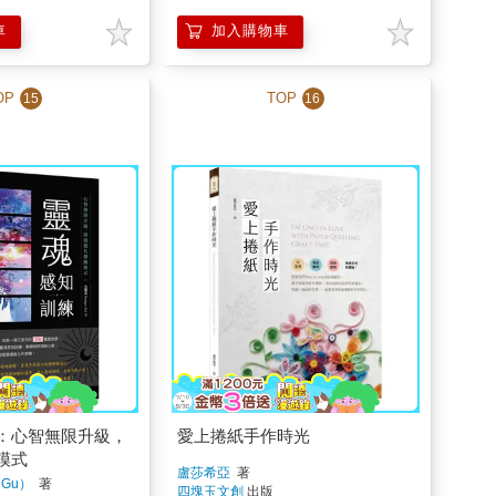
車
加入購物車
OP
TOP
15
16
：心智無限升級，
愛上捲紙手作時光
模式
盧莎希亞
著
 Gu）
著
四塊玉文創
出版