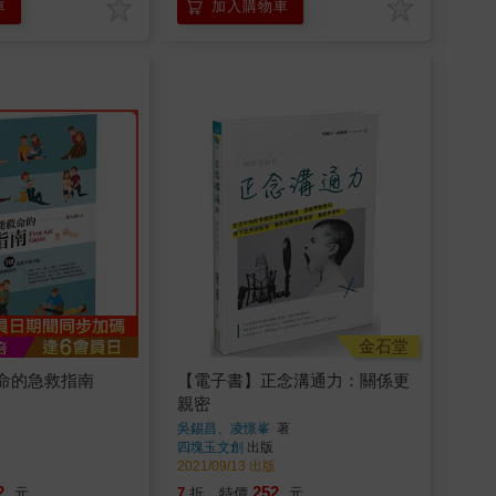
車
加入購物車
金石堂
命的急救指南
【電子書】正念溝通力：關係更
親密
吳錫昌、凌憬峯
著
四塊玉文創
出版
2021/09/13 出版
2
252
元
7
折
特價
元