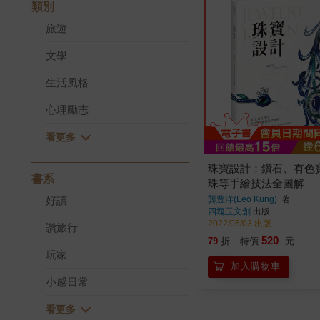
類別
旅遊
文學
生活風格
心理勵志
珠寶設計：鑽石、有色
書系
珠等手繪技法全圖解
好讀
龔豊洋(Leo Kung)
著
四塊玉文創
出版
2022/06/03 出版
讚旅行
520
79
折
特價
元
玩家
加入購物車
小感日常