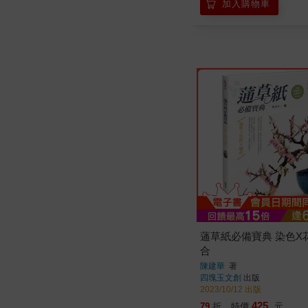
加入購物車
蓪草紙必備寶典 染色X
合
陳建華
著
四塊玉文創
出版
2023/10/12 出版
425
79
折
特價
元