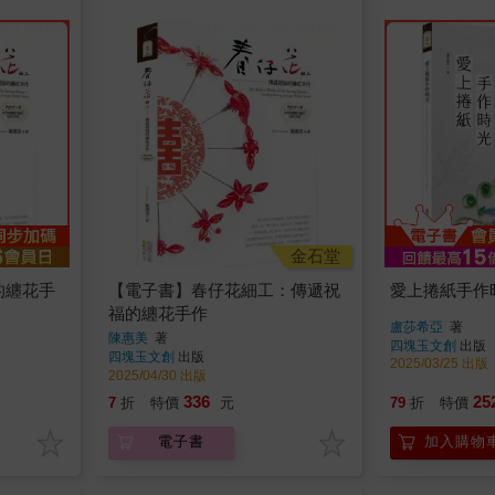
金石堂
的纏花手
【電子書】春仔花細工：傳遞祝
愛上捲紙手作
福的纏花手作
盧莎希亞
著
陳惠美
著
四塊玉文創
出版
四塊玉文創
出版
2025/03/25 出版
2025/04/30 出版
336
25
7
折
特價
元
79
折
特價
電子書
加入購物