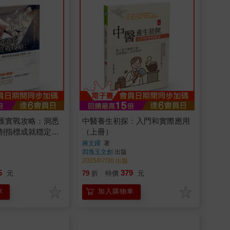
匯實戰攻略：洞悉
中醫養生初探：入門和實際應用
創指標成就穩定獲
（上冊）
蔣文躍
著
四塊玉文創
出版
2025/07/30 出版
5
379
元
79
折
特價
元
車
加入購物車