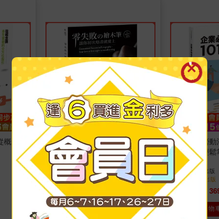
從概念到
零失敗の繪木筆：讓你初次烙畫
企業必知勞動法
就愛上
用心智圖輕鬆
法、性平法
玩創編輯小組、Hot Craft Ho
著
方榮久
著
四塊玉文創
出版
四塊玉文創
出版
2024/12/11 出版
2024/11/07 出版
331
36
79
折
特價
元
79
折
特價
加入購物車
加入購物