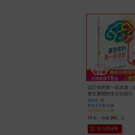
設計你的第一款桌遊：
產生實體的全方位指引
楊偉宏
著
四塊玉文創
出版
2025/01/13 出版
361
79
折
特價
元
加入購物車