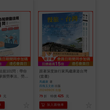
規101問：帶你
跟著深度旅行家馬繼康遊台灣
掌握勞事法、勞基
(套書)
馬繼康
著
四塊玉文創
出版
2024/09/26 出版
9
425
元
79
折
特價
元
車
加入購物車