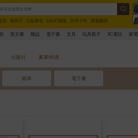
圭吾
楊双子
公益書包
16647續集
吉伊卡哇
通靈藥師
路邊攤新作
馬斯克
玩具總動員5
超慢跑
館
英文書
雜誌
電子書
文具
玩具親子
3C電玩
家
出版社
書展/特惠
紙本
電子書