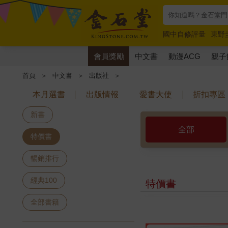
國中自修評量
東野
唯紅花綻放
奧德賽
會員獎勵
中文書
動漫ACG
親子
首頁
＞
中文書
＞
出版社
＞
本月選書
出版情報
愛書大使
折扣專區
新書
全部
特價書
暢銷排行
經典100
特價書
全部書籍