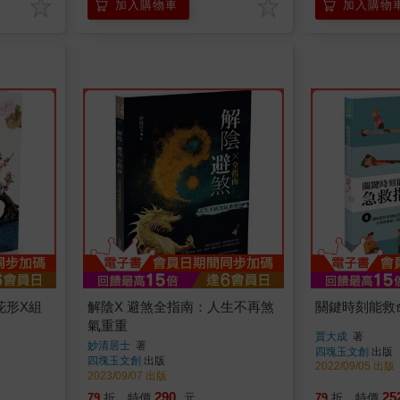
加入購物車
加入購物
花形X組
解陰X 避煞全指南：人生不再煞
關鍵時刻能救
氣重重
賈大成
著
妙清居士
著
四塊玉文創
出版
四塊玉文創
出版
2022/09/05 出版
2023/09/07 出版
290
25
79
折
特價
元
79
折
特價