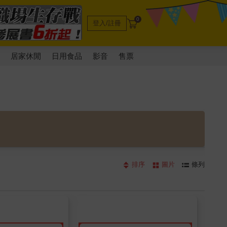
0
登入/註冊
電
居家休閒
日用食品
影音
售票
排序
圖片
條列