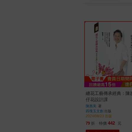
纏花工藝傳承經典：陳
仔花設計課
陳惠美
著
四塊玉文創
出版
2024/08/23 出版
442
79
折
特價
元