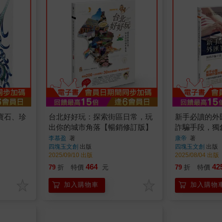
寶石、珍
台北好好玩：探索街區日常，玩
新手必讀的外
出你的城市角落【暢銷修訂版】
詐騙手段，獨
利之路
李慕盈
著
康帝
著
四塊玉文創
出版
四塊玉文創
出版
2025/09/10 出版
2025/08/04 出版
464
42
79
折
特價
元
79
折
特價
加入購物車
加入購物