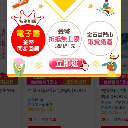
惠美的春
金屬線編X裸石包框設計BOOK
初探藝術治療
的導引BOOK
蔡孟樺
著
王秀絨、江芊玥
四塊玉文創
出版
四塊玉文創
出版
2024/07/23 出版
2024/05/13 出版
410
85
79
折
特價
元
79
折
特價