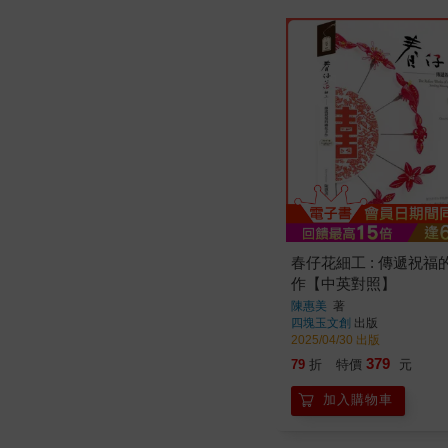
春仔花細工 : 傳遞祝福
作【中英對照】
陳惠美
著
四塊玉文創
出版
2025/04/30 出版
379
79
折
特價
元
加入購物車