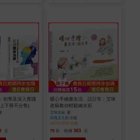
：初學及深入實踐
暖心手繪畫生活、話日常：艾咪
(上下冊不分售)
老蘇教你輕鬆繪水彩
著
艾咪老蘇
著
四塊玉文創
出版
2023/10/18 出版
3
363
元
79
折
特價
元