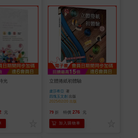
時光
立體捲紙初體驗
盧莎希亞
著
四塊玉文創
出版
2025/02/20 出版
2
276
元
79
折
特價
元
車
加入購物車