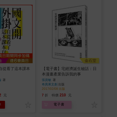
金石堂
自從看了這本課本
【電子書】宅經濟誕生秘話：日
本漫畫產業告訴我的事
編
著
張資敏
著
奇異果文創
出版
2017/02/08 出版
2
210
元
7
折
特價
元
車
電子書