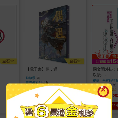
金石堂
金石堂
【電子書】偶．遇
國文開外掛：
以後……
籬籬櫻
著
楊翠、朱宥勳/主
奇異果文創
出版
奇異果文創
出版
2021/01/28 出版
2018/02/01 出版
210
25
7
折
特價
元
79
折
特價
電子書
加入購物