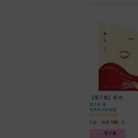
【電子書】裸‧色
廖之韻
著
奇異果文創
出版
2014/01/13 出版
196
7
折
特價
元
電子書