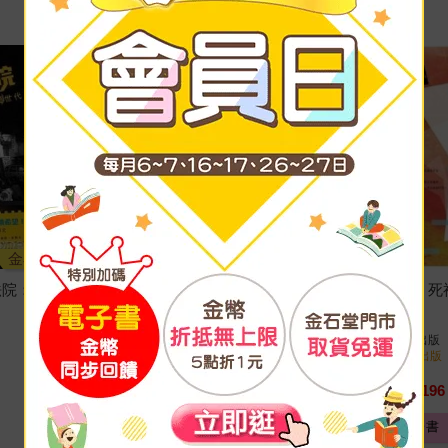
金石堂
金石堂
法院：看
【電子書】墨龍調戲事典
【電子書】死
傀引
著
張藝騰
著
奇異果文創
出版
奇異果文創
出版
2014/03/28 出版
2014/03/10 出版
161
196
7
折
特價
元
7
折
特價
電子書
電子書