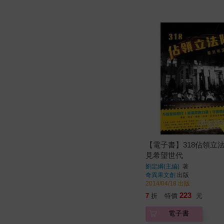
【電子書】318佔領立
見希望世代
劉定綱(主編)
著
奇異果文創
出版
2014/04/18 出版
223
7
折
特價
元
電子書