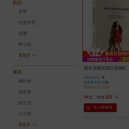
類別
文學
社會哲思
漫畫
輕小說
我在克羅埃西亞當網紅
書系
Karen Chi
著
緣社會
奇異果文創
出版
2026/07/27 出版
說故事
237
79
折
特價
元
好生活
加入購物車
小文藝