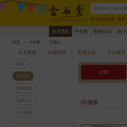
國中自修評量
東野
唯紅花綻放
奧德賽
會員獎勵
中文書
動漫ACG
親子
首頁
＞
中文書
＞
出版社
＞
本月選書
出版情報
愛書大使
折扣專區
新書
全部
特價書
暢銷排行
經典100
特價書
全部書籍