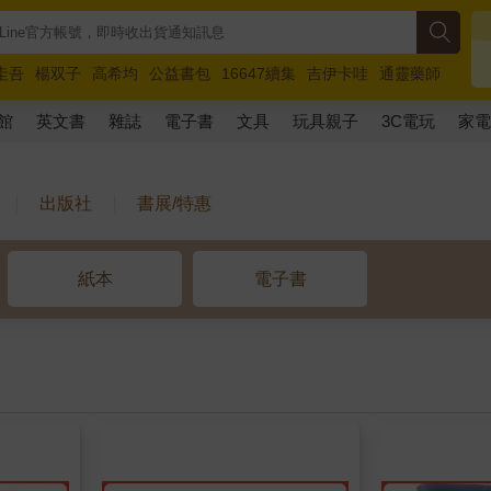
圭吾
楊双子
高希均
公益書包
16647續集
吉伊卡哇
通靈藥師
路邊攤新作
馬斯克
玩具總動員5
超慢跑
館
英文書
雜誌
電子書
文具
玩具親子
3C電玩
家
出版社
書展/特惠
紙本
電子書