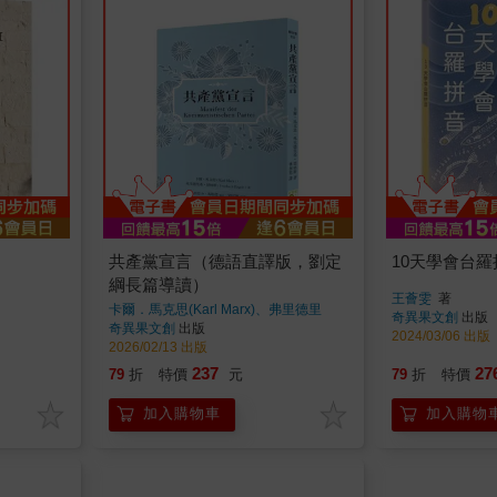
共產黨宣言（德語直譯版，劉定
10天學會台羅
綱長篇導讀）
王薈雯
著
卡爾．馬克思(Karl Marx)、弗里德里
奇異果文創
出版
希．恩格斯(Friedrich Engels)
著
奇異果文創
出版
2024/03/06 出版
2026/02/13 出版
237
27
79
折
特價
元
79
折
特價
加入購物車
加入購物