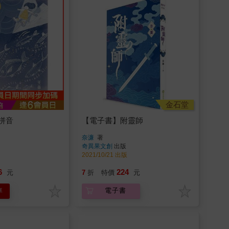
金石堂
拼音
【電子書】附靈師
奈濂
著
奇異果文創
出版
2021/10/21 出版
6
224
元
7
折
特價
元
車
電子書