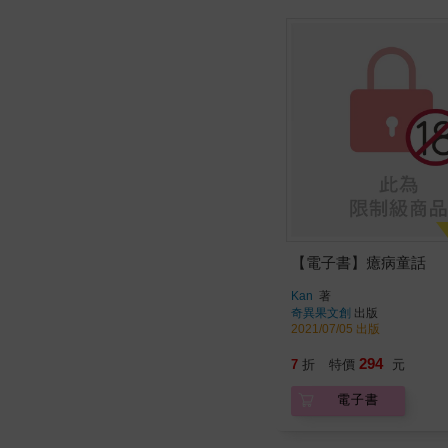
【電子書】癔病童話
Kan
著
奇異果文創
出版
2021/07/05 出版
294
7
折
特價
元
電子書