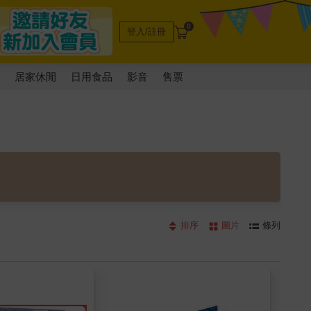
0
登入/註冊
電
居家休閒
日用食品
影音
售票
排序
圖片
條列