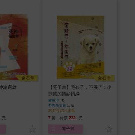
金石堂
金石堂
神輪迴舞
【電子書】毛孩子，不哭了：小
獸醫的醫診情緣
林煜淳
著
奇異果文創
出版
2014/02/14 出版
231
元
7
折
特價
元
電子書