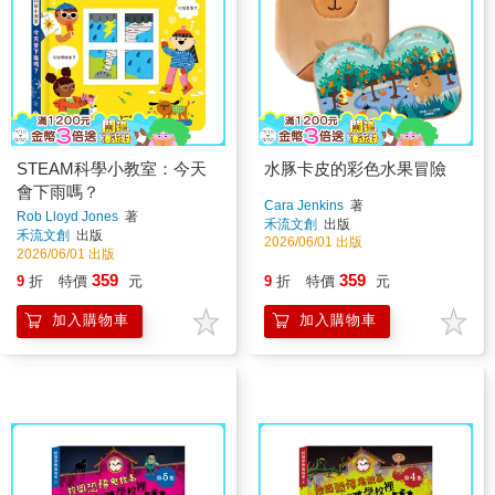
STEAM科學小教室：今天
水豚卡皮的彩色水果冒險
會下雨嗎？
Cara Jenkins
著
Rob Lloyd Jones
著
禾流文創
出版
禾流文創
出版
2026/06/01 出版
2026/06/01 出版
359
359
9
折
特價
元
9
折
特價
元
加入購物車
加入購物車