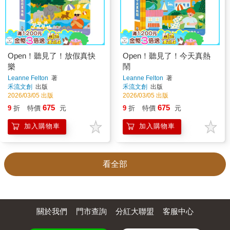
Open！聽見了！放假真快
Open！聽見了！今天真熱
樂
鬧
Leanne Felton
著
Leanne Felton
著
禾流文創
出版
禾流文創
出版
2026/03/05 出版
2026/03/05 出版
675
675
9
折
特價
元
9
折
特價
元
加入購物車
加入購物車
看全部
關於我們
門市查詢
分紅大聯盟
客服中心