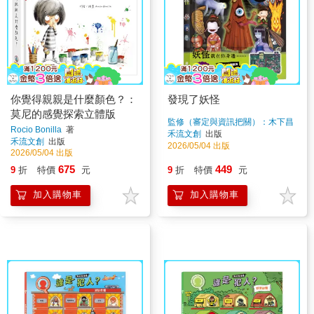
你覺得親親是什麼顏色？：
發現了妖怪
莫尼的感覺探索立體版
監修（審定與資訊把關）：木下昌
Rocio Bonilla
著
美
著
禾流文創
出版
禾流文創
出版
2026/05/04 出版
2026/05/04 出版
675
449
9
折
特價
元
9
折
特價
元
加入購物車
加入購物車