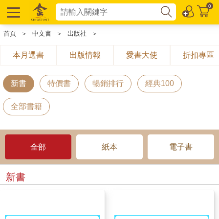
0
首頁
＞
中文書
＞
出版社
＞
本月選書
出版情報
愛書大使
折扣專區
新書
特價書
暢銷排行
經典100
全部書籍
全部
紙本
電子書
新書