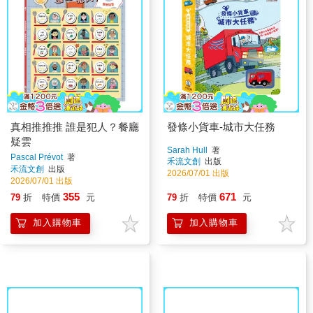
真相推推推 誰是犯人？餐廳
發條小貨車-城市大任務
疑雲
Sarah Hull
著
Pascal Prévot
著
禾流文創
出版
禾流文創
出版
2026/07/01 出版
2026/07/01 出版
355
671
79
折
特價
元
79
折
特價
元
加入購物車
加入購物車