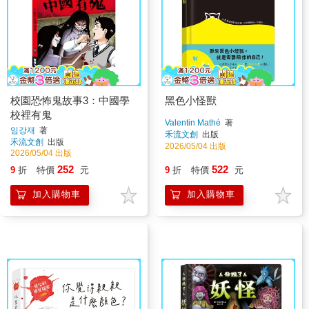
校園恐怖鬼故事3：中國學
黑色小怪獸
校裡有鬼
Valentin Mathé
著
임강재
著
禾流文創
出版
禾流文創
出版
2026/05/04 出版
2026/05/04 出版
252
522
9
折
特價
元
9
折
特價
元
加入購物車
加入購物車