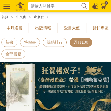
0
首頁
＞
中文書
＞
出版社
＞
本月選書
出版情報
愛書大使
折扣專區
新書
特價書
暢銷排行
經典100
全部書籍