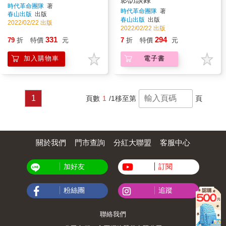
時代革命團隊
著
時代革命團隊
著
春山出版
出版
春山出版
出版
2022/02/22 出版
2022/02/22 出版
331
294
79
折
特價
元
7
折
特價
元
加入購物車
電子書
1
頁數
1
/1
移至第
頁
關於我們
門市查詢
分紅大聯盟
客服中心
加好友
訂閱
粉絲團
追蹤
聯絡我們