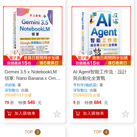
Gemini 3.5 x NotebookLM
AI Agent智能工作流：設計
領軍: Nano Banana x Omni
與自動化全實戰
x Lyric x Flow x Gem -
洪錦魁
著
亨利羊(楊皓霖)
著
深智數位
出版
深智數位
出版
Google 多模態 AI 工作流
2026/07/13 出版
2026/02/25 出版
545
684
79
折
特價
元
9
折
特價
元
加入購物車
加入購物車
TOP
TOP
3
4