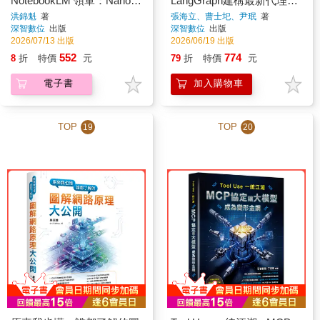
NotebookLM 領軍：Nano
LangGraph建構最新代理人
Banana x Omni x Lyric x
系統
洪錦魁
著
張海立、曹士圯、尹珉
著
深智數位
出版
深智數位
出版
Flow x Gem - Google 多模
2026/07/13 出版
2026/06/19 出版
態 AI 工作流
552
774
8
折
特價
元
79
折
特價
元
電子書
加入購物車
TOP
TOP
19
20