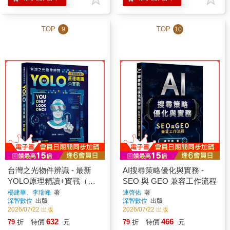
TOP
TOP
9
10
台灣之光物件辨識 - 最新
AI搜尋策略優化與實務 -
YOLO原理精讀+實戰（好
SEO 與 GEO 兼容工作流程
評熱銷版）
楊建華、李瑞峰
著
連啓佑
著
深智數位
出版
深智數位
出版
2026/07/22 出版
2026/07/22 出版
632
466
79
折
特價
元
79
折
特價
元