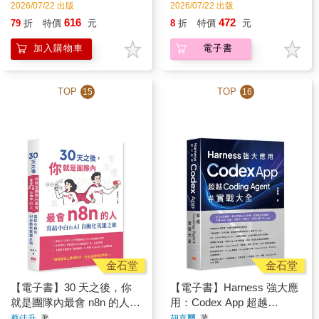
2026/07/22 出版
2026/07/22 出版
616
472
79
折
特價
元
8
折
特價
元
加入購物車
電子書
TOP
TOP
15
16
金石堂
金石堂
【電子書】30 天之後，你
【電子書】Harness 強大應
就是團隊內最會 n8n 的人：
用：Codex App 超越
寫給小白的 AI 自動化英雄
Coding Agent 實戰大全
蔡佳升
著
胡嘉璽
著