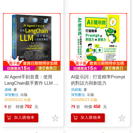
AI Agent手刻首選：使用
AI提示詞：打造精準Prompt
LangChain親手實作 LLM 大
的對話力與創造力
型商業專案
凌峰
著
洪錦魁
著
深智數位
出版
深智數位
出版
2026/01/21 出版
2025/06/23 出版
792
458
9
折
特價
元
79
折
特價
元
加入購物車
加入購物車