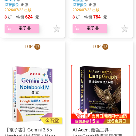
深智數位
出版
深智數位
出版
之旅
2026/07/22 出版
2026/07/22 出版
624
784
8
折
特價
元
8
折
特價
元
電子書
電子書
TOP
TOP
17
18
金石堂
【電子書】Gemini 3.5 x
AI Agent 最強工具－