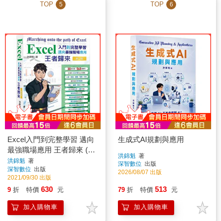
TOP
TOP
5
6
Excel入門到完整學習 邁向
生成式AI規劃與應用
最強職場應用 王者歸來 (全
洪錦魁
著
彩印刷)第二版
洪錦魁
著
深智數位
出版
深智數位
出版
2026/08/07 出版
2021/09/30 出版
630
513
9
折
特價
元
79
折
特價
元
加入購物車
加入購物車