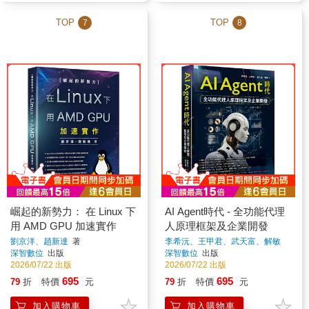
TOP
TOP
7
8
崛起的新勢力： 在 Linux 下
AI Agent時代 - 全功能代理
用 AMD GPU 加速實作
人原理框架及企業開發
劉京洋、趙新達
著
李希沅、王甲君、武天富、解敏
著
深智數位
出版
深智數位
出版
2026/07/22 出版
2026/07/22 出版
695
695
79
折
特價
元
79
折
特價
元
加入購物車
加入購物車