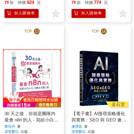
624
774
79
折
特價
元
79
折
特價
元
加入購物車
加入購物車
TOP
TOP
13
14
金石堂
30 天之後，你就是團隊內
【電子書】AI搜尋策略優化
最會 n8n 的人 - 寫給小白的
與實務：SEO 與 GEO 兼容
AI 自動化英雄之旅
工作流程
蔡佳升
著
連啓佑
著
深智數位
出版
深智數位
出版