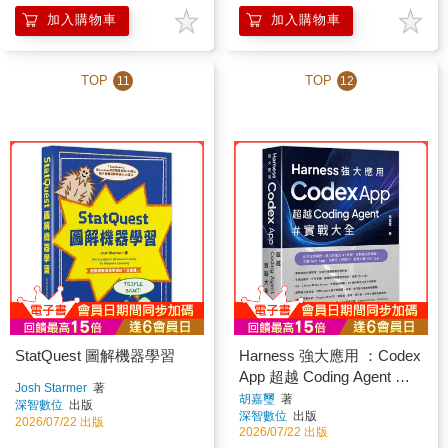
加入購物車
加入購物車
TOP
TOP
11
12
StatQuest 圖解機器學習
Harness 強大應用 ：Codex
App 超越 Coding Agent 實
Josh Starmer
著
戰大全
胡嘉璽
著
深智數位
出版
深智數位
出版
2026/07/22 出版
2026/07/22 出版