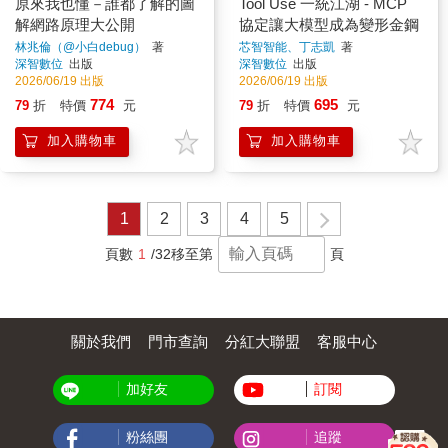
原來我也懂－誰都了解的圖
Tool Use 一統江湖 - MCP
解網路原理大公開
協定讓大模型成為變形金鋼
林兆倫（@小白debug）
著
芯智智能、丁志凱
著
深智數位
出版
深智數位
出版
2026/06/19 出版
2026/06/19 出版
774
695
79
折
特價
元
79
折
特價
元
加入購物車
加入購物車
1
2
3
4
5
頁數
1
/32
移至第
頁
關於我們
門市查詢
分紅大聯盟
客服中心
加好友
訂閱
粉絲團
追蹤