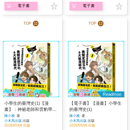
電子書
電子書
TOP
TOP
11
12
Readmoo
小學生的臺灣史(1)【漫
【電子書】【漫畫】小學生
畫】：神祕老師和雲豹帶
的臺灣史(1)
路，勇闖史前文化&大航海
陳小雅
著
陳小雅
著
小木馬出版
出版
小木馬出版
出版
時代
2026/05/06 出版
2026/05/06 出版