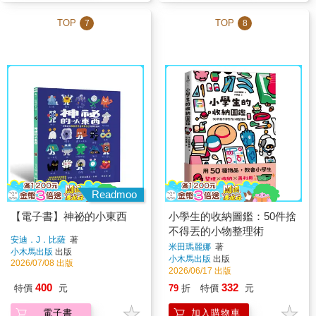
TOP
TOP
7
8
Readmoo
【電子書】神祕的小東西
小學生的收納圖鑑：50件捨
不得丟的小物整理術
安迪．J．比薩
著
米田瑪麗娜
著
小木馬出版
出版
小木馬出版
出版
2026/07/08 出版
2026/06/17 出版
400
332
特價
元
79
折
特價
元
電子書
加入購物車