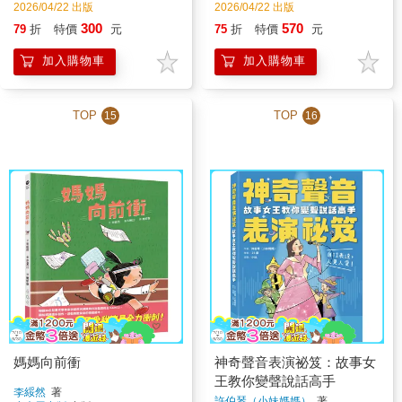
2026/04/22 出版
2026/04/22 出版
300
570
79
折
特價
元
75
折
特價
元
加入購物車
加入購物車
TOP
TOP
15
16
媽媽向前衝
神奇聲音表演祕笈：故事女
王教你變聲說話高手
李綏然
著
許伯琴（小妹媽媽）
著