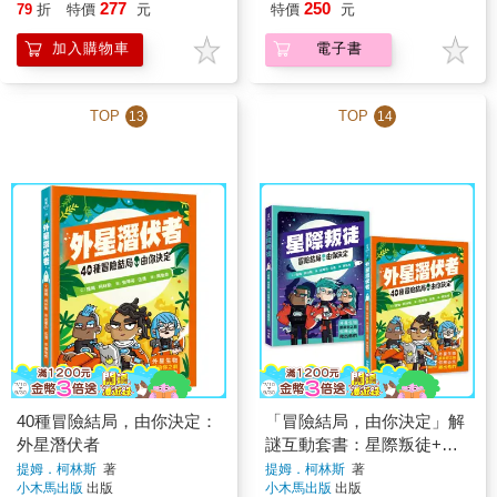
277
250
79
折
特價
元
特價
元
加入購物車
電子書
TOP
TOP
13
14
40種冒險結局，由你決定：
「冒險結局，由你決定」解
外星潛伏者
謎互動套書：星際叛徒+外
星潛伏者(共兩冊)
提姆．柯林斯
著
提姆．柯林斯
著
小木馬出版
出版
小木馬出版
出版