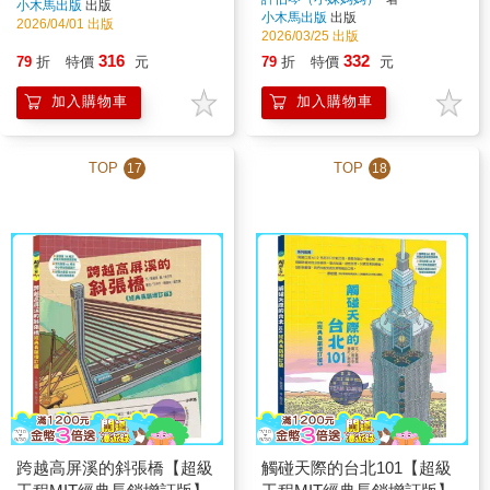
小木馬出版
出版
小木馬出版
出版
2026/04/01 出版
2026/03/25 出版
316
332
79
折
特價
元
79
折
特價
元
加入購物車
加入購物車
TOP
TOP
17
18
跨越高屏溪的斜張橋【超級
觸碰天際的台北101【超級