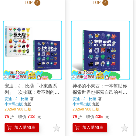
TOP
TOP
5
6
安迪．J．比薩「小東西系
神祕的小東西：一本幫助你
列」一次收藏：看不到的小
探索世界也探索自己的神奇
東西＋神祕的小東西【從情
繪本
安迪．J．比薩
著
安迪．J．比薩
著
小木馬出版
出版
小木馬出版
出版
緒理解到探索世界的SEL繪
2026/07/08 出版
2026/07/08 出版
本】
713
435
75
折
特價
元
79
折
特價
元
加入購物車
加入購物車