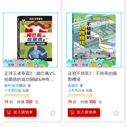
足球王者爭霸2：姆巴佩VS.
這裡不簡單2：不簡單的國
哈蘭德的成功關鍵&神奇紀
際機場
錄
麥特˙歐菲爾德
著
黃健琪
著
小木馬出版
出版
小木馬出版
出版
2026/06/10 出版
2025/08/20 出版
300
356
79
折
特價
元
79
折
特價
元
加入購物車
加入購物車