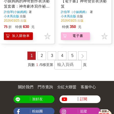
小妹媽媽的神奇創作表演祕
【電子書】神奇聲音表演祕
笈套書：神奇劇本寫作祕笈
笈
+神奇聲音表演祕笈【小學
許伯琴(小妹媽媽)
著
許伯琴（小妹媽媽）
著
小木馬出版
出版
小木馬出版
出版
生最需要的自信表達工具
2026/03/25 出版
2026/03/25 出版
書】
630
350
75
折
特價
元
特價
元
加入購物車
電子書
1
2
3
4
5
頁數
1
/5
移至第
頁
關於我們
門市查詢
分紅大聯盟
客服中心
加好友
訂閱
粉絲團
追蹤