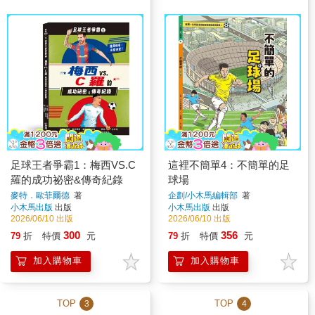
足球王者爭霸1：梅西VS.C
這裡不簡單4：不簡單的足
羅的成功祕密&傳奇紀錄
球場
麥特．歐菲爾德
著
企劃/小木馬編輯部
著
小木馬出版
出版
小木馬出版
出版
2026/06/10 出版
2026/06/10 出版
300
356
79
折
特價
元
79
折
特價
元
加入購物車
加入購物車
TOP
TOP
3
4