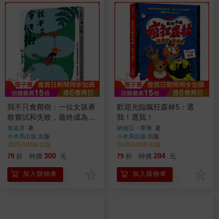
我不只會爬樹：一位女孩勇
歡迎光臨瘋狂森林5：選
敢嘗試和失敗，最終成為獨
我！選我！
一無二的植物學家
徐嘉君
著
納迪亞・希琳
著
小木馬出版
出版
小木馬出版
出版
2025/10/08 出版
2025/10/08 出版
300
284
79
折
特價
元
79
折
特價
元
加入購物車
加入購物車