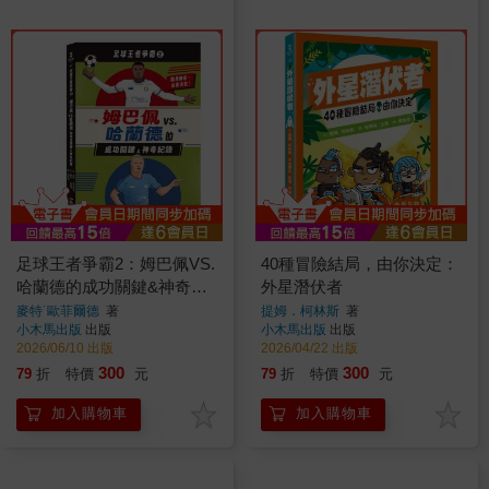
足球王者爭霸2：姆巴佩VS.
40種冒險結局，由你決定：
哈蘭德的成功關鍵&神奇紀
外星潛伏者
錄
麥特˙歐菲爾德
著
提姆．柯林斯
著
小木馬出版
出版
小木馬出版
出版
2026/06/10 出版
2026/04/22 出版
300
300
79
折
特價
元
79
折
特價
元
加入購物車
加入購物車