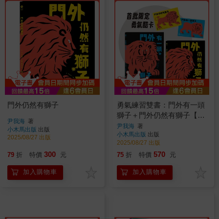
門外仍然有獅子
勇氣練習雙書：門外有一頭
獅子＋門外仍然有獅子【限
尹我海
著
定勇氣酷卡版】
尹我海
著
小木馬出版
出版
小木馬出版
出版
2025/08/27 出版
2025/08/27 出版
300
570
79
折
特價
元
75
折
特價
元
加入購物車
加入購物車