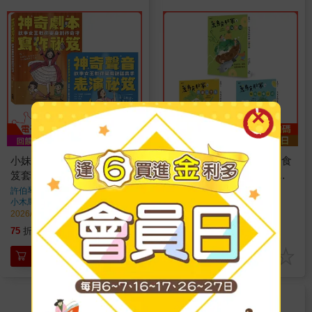
小妹媽媽的神奇創作表演祕
最有趣的食育童話：荒島食
笈套書：神奇劇本寫作祕笈
驗家套書(1過貓泡麵／2野
+神奇聲音表演祕笈【小學
薑花煮魚／3檸檬牡蠣炊
許伯琴(小妹媽媽)
著
王宇清
著
小木馬出版
出版
小木馬出版
出版
生最需要的自信表達工具
飯，全套三冊)
2026/03/25 出版
2026/02/11 出版
書】
630
788
75
折
特價
元
75
折
特價
元
加入購物車
加入購物車