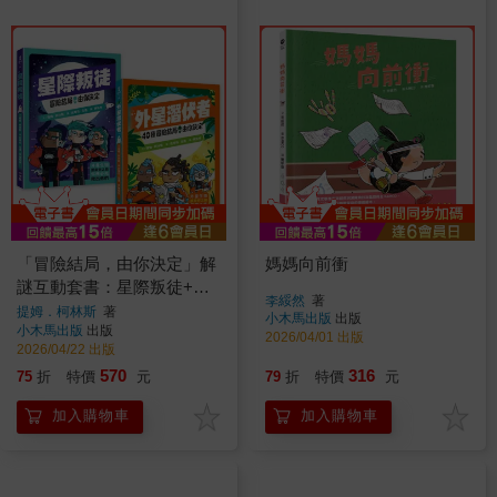
「冒險結局，由你決定」解
媽媽向前衝
謎互動套書：星際叛徒+外
李綏然
著
星潛伏者(共兩冊)
提姆．柯林斯
著
小木馬出版
出版
小木馬出版
出版
2026/04/01 出版
2026/04/22 出版
570
316
75
折
特價
元
79
折
特價
元
加入購物車
加入購物車