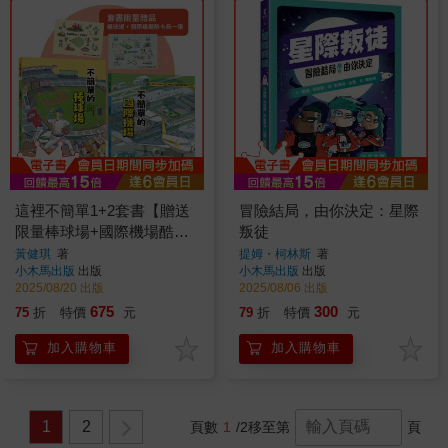
這裡不簡單1+2套書【贈送
冒險結局，由你決定：星際
限量棒球場+國際機場酷卡
叛徒
共2張】
黃健琪
著
提姆・柯林斯
著
小木馬出版
出版
小木馬出版
出版
2025/08/20 出版
2025/08/06 出版
675
300
75
折
特價
元
79
折
特價
元
加入購物車
加入購物車
1
2
頁數
1
/2
移至第
頁