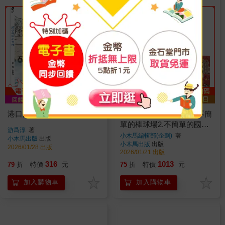
港口的暖心料理
這裡不簡單1-3套書：1.不簡
單的棒球場2.不簡單的國際
游爲淳
著
機場3.不簡單的歌劇院
小木馬編輯部(企劃)
著
小木馬出版
出版
小木馬出版
出版
2026/01/28 出版
2026/01/21 出版
316
1013
79
折
特價
元
75
折
特價
元
加入購物車
加入購物車