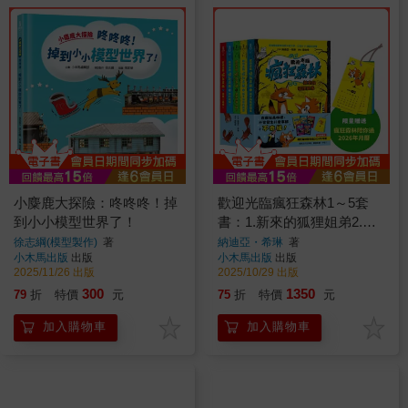
小麋鹿大探險：咚咚咚！掉
歡迎光臨瘋狂森林1～5套
到小小模型世界了！
書：1.新來的狐狸姐弟2.陌
生訪客的陰謀3.臭臭怪獸入
徐志綱(模型製作)
著
納迪亞・希琳
著
小木馬出版
出版
小木馬出版
出版
侵！4.開趴踢囉！5.選我！
2025/11/26 出版
2025/10/29 出版
選我！【限量贈送「瘋狂森
300
1350
79
折
特價
元
75
折
特價
元
林陪你過2026年月曆」】
加入購物車
加入購物車