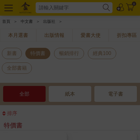
0
首頁
＞
中文書
＞
出版社
＞
本月選書
出版情報
愛書大使
折扣專區
新書
特價書
暢銷排行
經典100
全部書籍
全部
紙本
電子書
排序
特價書