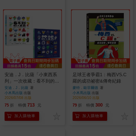
安迪．J．比薩「小東西系
足球王者爭霸1：梅西VS.C
列」一次收藏：看不到的小
羅的成功祕密&傳奇紀錄
東西＋神祕的小東西【從情
安迪．J．比薩
著
麥特．歐菲爾德
著
小木馬出版
出版
小木馬出版
出版
緒理解到探索世界的SEL繪
2026/07/08 出版
2026/06/10 出版
本】
713
300
75
折
特價
元
79
折
特價
元
加入購物車
加入購物車