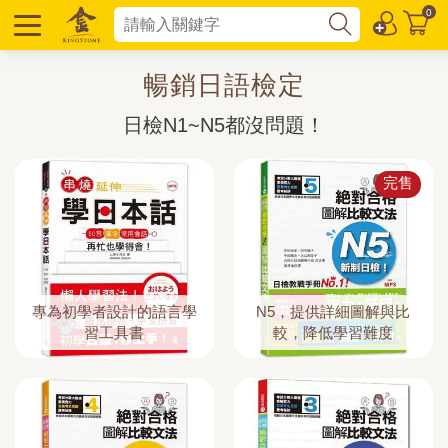
0
暢銷日語檢定
日檢N1~N5都沒問題！
完售
專為初學者設計的語言學
N5，提供詳細圖解與比
習工具書
較，降低學習難度